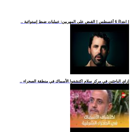
.. ابتداءً 6 أغسطس | القبض على المهربين: عمليات ضبط إستوائية |
.. إزاي الباحثين في مركز سلام اكتشفوا الأسماك في منطقة الصحراء