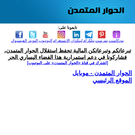
تابعونا على:
بودكاست
بنترست
تيلكرام
لينكدإن
الانستغرام
اليوتيوب
التويتر
الفيسبوك
تبرعاتكم وتبرعاتكن المالية تحفظ استقلال الحوار المتمدن،
فشاركونا في دعم استمرارية هذا الفضاء اليساري الحر
[اشترك في قناة ‫«الحوار المتمدن» على اليوتيوب]
الحوار المتمدن - موبايل
الموقع الرئيسي