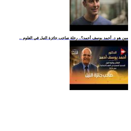
.. مين هو د. أحمد يوسف أحمد؟.. رحلة صاحب جائزة النيل في العلوم