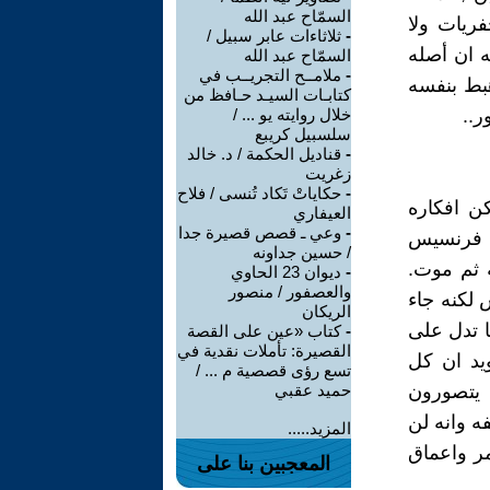
السمّاح عبد الله
ريات ولا
-
ثلاثاءات عابر سبيل /
يه ان أصله
السمّاح عبد الله
-
ملامــح التجريــب في
هبط بنفسه
كتابـات السيـد حـافظ من
ر..
خلال روايته يو ... /
سلسبيل كريبع
-
قناديل الحكمة / د. خالد
زغريت
-
حكاياتْ تَكاد تُنسى / فلاح
ن افكاره
العيفاري
-
وعي ـ قصص قصيرة جدا
سه فرنسيس
/ حسين جداونه
 ثم موت.
-
ديوان 23 الحاوي
والعصفور / منصور
قدس لكنه جاء
الريكان
 تدل على
-
كتاب «عين على القصة
القصيرة: تأملات نقدية في
يد ان كل
تسع رؤى قصصية م ... /
 يتصورون
حميد عقبي
ه وانه لن
المزيد.....
ر واعماق
المعجبين بنا على