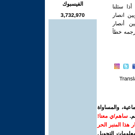
الفيسبوك
أذا سئلنا
ين انصار
3,732,970
ين أنصار
رجمه خطأ
Transl
اعية، والمساواة
م.
ساهم/ي معنا!
رار هذا المنبر الحر
معلومات التحويل