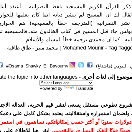
 ذكر القرآن الكريم المسيحيه بلفظ النصرانيه , أعتقد أننا 
ال لك ان المسيح لم ينشر ديانه انما كان يعلمها للحواري
 نشر النصرانيه (المترجمه خطأ بالمسيحيه) هم الحواري
بولس جاء قبل المسيح فى كناب الخالدون مئه..فالمسيحيه ت
نيه.. كما ان محمدى ترجمه خطأ للمسلم والأسلام..
Mohamed Mounir - Tag | محمد منير - طاق طاقية
البيومي (هاشتاغ)
Osama_Shawky_E._Bayoumy#
موضوع إلى لغات أخرى -
ate the topic into other languages
Powered by
Translate
شروع تطوعي مستقل يسعى لنشر قيم الحرية، العدالة الاجتم
. ولضمان استمراره واستقلاليته، يعتمد بشكل كامل على دعمك
دعمكم بمبلغ 10 دولارات سنويًا أو أكثر حسب إمكانياتكم، تساهمون في استم
وتًا قويًا للفكر اليساري والتقدمي
،
انقر هنا للاطلاع على 