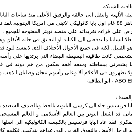
ئه الألهيه وانتقل الى خالقه والرفيق الأعلى منذ ساعات البا
عن عمر يناهز 88 غام اول بابا كاثوليكى لاتينى من امريكا الجنوبيه..ل
ص على قراءه تغريداته على منصه تويتر المفتوحه للجميع , ك
الا انسانيا ما يدفعنى الى الكتابه او التعليق فى حاله الأتفاق وهو
و القليل. لكنه فى جميع الأحوال الأختلاف الذى لابفسد للود ق
شخصى كانت طاقيته البسيطه البيضاء التى يرتديها على رأسه 
ا يشعرنى ببساطته وسعه أفقه بعكس من هم دونه فى قياد
ا يظهرون فى الأعلام ألا وعلى رأسهم تيجان وصلبان الذهب و
ابو الطاقية
ابا فرنسيس جاء الى كرسى البابويه بالحظ وبالصدف السعيده ب
مانى قد اشعل التوتر بين العالم الأسلامى و العالم المسيحى
كرى فقد عاد البابا فرنسيس بالكنيسه الكاثوليكيه الى اصلها ال
الرجل الأبيض والتفوق الغربى الذى غذاهم بندكيت. فكلمه كا