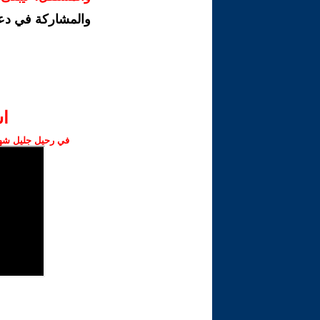
والمشاركة في دع
ا‫
في رحيل جليل شهبا