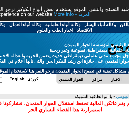
ة التصفح والنشر، الموقع يستخدم بعض أنواع الكوكيز نرجو النق
More info - المزيد
experience on our website
الفن
-
وكالة أنباء اليسار
-
وكالة أنباء العلمانية
-
وكالة أنباء العمال
-
وكا
الاقتصاد
-
اخبار الطب والعلوم
 الرئيسي لمؤسسة الحوار المتمدن
، علمانية، ديمقراطية، تطوعية وغير ربحية
ل مجتمع مدني علماني ديمقراطي حديث يضمن الحرية والعدالة الاجتم
حوار المتمدن على جائزة ابن رشد للفكر الحر والتى نالها أعلام في الفك
م مشاكل تقنية في تصفح الحوار المتمدن نرجو النقر هنا لاستخدام الموقع
كوردي
English
الاخبار
مراكز
الحوار المتمدن
لبيومي
- يا أبو الطاقيه الشبيكه
 وتبرعاتكن المالية تحفظ استقلال الحوار المتمدن، فشاركونا 
استمرارية هذا الفضاء اليساري الحر