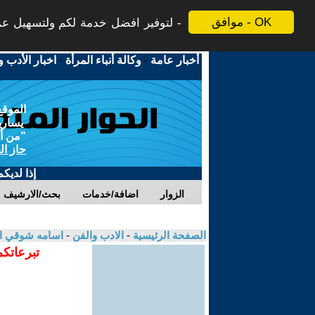
موافق - OK
لتوفير افضل خدمة لكم ولتسهيل عملي
أخبار عامة
-
وكالة أنباء المرأة
-
اخبار الأدب و
الموقع
يسارية
"من أج
حاز ال
إذا لديك
الزوار
اضافة/خدمات
بحث/الارشيف
الصفحة الرئيسية
-
الادب والفن
-
اسامه شوقي ا
تبرعاتكم