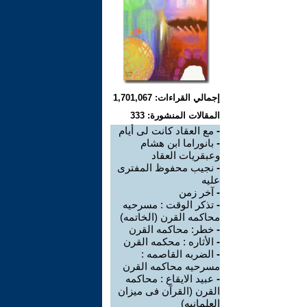
إجمالي القراءات: 1,701,067
المقالات المنشورة: 333
-
مع العقاد كانت لى أيام
-
بانوراما ابن هشام
وعبقريات العقاد
-
نجيب محفوظ المفترى
عليه
-
آخر زمن
-
تذكر الوقت : مسرحيه
محاكمه القرن (الخاتمه)
-
خطر: محاكمه القرن
-
الأثاره : محكمه القرن
-
الضربه القاصمه :
مسرحيه محاكمه القرن
-
عبيد الايقاع : محاكمه
القرن (القرآن فى ميزان
العلمانيه)