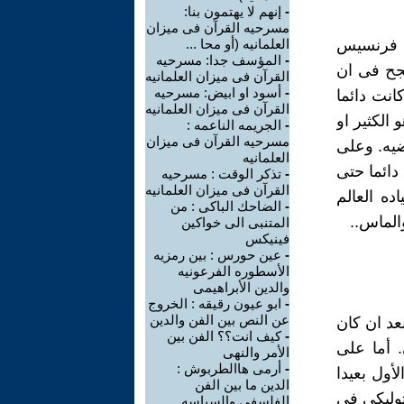
-
إنهم لا يهتمون بنا:
مسرحيه القرآن فى ميزان
با فرنسيس
العلمانيه (أو محا ...
-
المؤسف جدا: مسرحيه
فد نجح فى ان
القرآن فى ميزان العلمانيه
-
أسود او ابيض: مسرحيه
انت دائما
القرآن فى ميزان العلمانيه
 الكثير او
-
الجريمه الناعمه :
مسرحيه القرآن فى ميزان
ضيه. وعلى
العلمانيه
دائما حتى
-
تذكر الوقت : مسرحيه
القرآن فى ميزان العلمانيه
ه العالم
-
الضاحك الباكى : من
الماس..
المتنبى الى خواكين
فينيكس
-
عين حورس : بين رمزيه
الأسطوره الفرعونيه
والدين الأبراهيمى
-
ابو عيون رقيقه : الخروج
عن النص بين الفن والدين
عد ان كان
-
كيف انت؟؟ الفن بين
. أما على
الأمر والنهى
-
أرمى هاالطربوش :
أول بعيدا
الدين ما بين الفن
ثوليكى فى
الفلسفى والسياسه