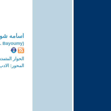
اسامه شوق
(Osama Shawky E. Bayoumy)
الحوار المتمدن-العدد: 8320 - 25
المحور: الادب