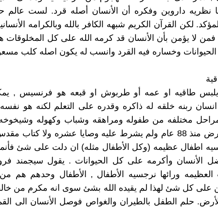
 نظريه داروين وفكره أن الأنسان أصله قرد. لست عالم حف
مؤكد. لكن القرآن الكريم شبهه الكافر بالله وبالكرامه الأنسان
من لا يؤمن بأن الأنسان قد كرمه الله على كل المخلوقات 
الحيوانات وخساره فيه القرد وانسب له يكون اصله كلب مسعو
بس طاقيه او عمه أو طربوش او قبعه هو فرنسيس , يمك
ه انسان ربنه خلقه له ذاكره وقدره على التعلم لكنه هو نف
مراحل مختلفه من طفوله ومراهقه وشباب وكهوله وشيخوخه
جاء الى الأرض منذ 88 عام ولم يشرط عليه وصايا عشره ولا كتاب م
يه اطفال عظيمه (وكل الأطفال مثله) ان دلت على شئ فأنما
ضل الأنسان وأكرمه على كل الحيوانات . يقول سيجمند فرو
ت العظيمه ورائها نرجسيه الأطفال , الأطفال وحدهم هم من
ن على كل شئ لهذا لم يقيده الله بشئ سوى انه مكرم من خالف
أرض. حلم الطفل بالطيران والغواص فوصل الأنسان الى القم