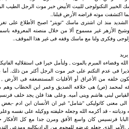
ك الخبير التكنولوجى للبيت الأبيض خبر موت الرجل الطيب ال
 اكتشفت موته قراضه الأرض قبلنا..
لشديد منذ ان اشترى ماسك "تويتر" اصبح الأطلاع على تغريد
ولوجى وفكرى ولنا مع ماسك وقفه فى غير هذا الموقف..
الله وقضاءه المبرم بالموت , ولنأمل خيرا فى استقلاليه الفاتيكا
نذيرا فى عدم التكتم على خبر موت الرجل أكثر من ذلك. أما ب
كون خلفه من الأعراق أو الأقليات المستضعفه فى الأرض , 
ه لمحمد (ص) هى خلافه الصديق وعمر ابن الحطاب وهم من
القياس لبنى هاشم وينى أميه. وعلى هذا فلن يجد خلف فرن
الى معنى كاثوليكى "شامل" غير ان الأنسان ابن ادم -بغض 
 وديانته - قد أكرمه الله وجعله خليفته ووكيله على نفسه وعلى
لبابا فرنسيس كان واسع الأفق ومرن جدا مع كل الأفكار حت
,الأمر الذى جعله عرضه للهجوم من الراديكاليه ومدعى التدين 