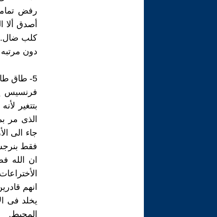
رفض تماما
أصدق ألا ال
كلب ضال. ف
دون مرتبه 
5- طاق طاقية
فرنسيس يل
بتتغير لأن
الذى مر ب
فقط بنرجس
ان الله ف
الأختراعا
انهم قادري
يخلد فى ال
المحيط.