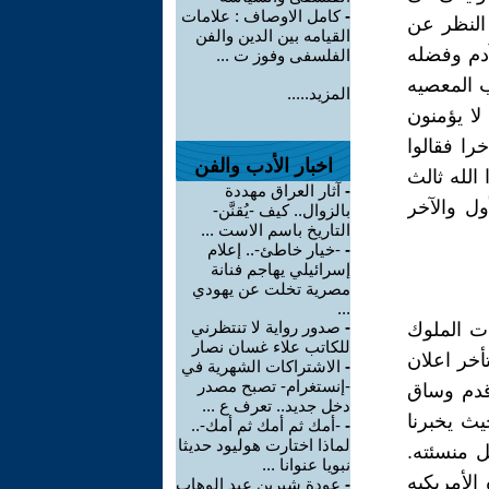
-
كامل الاوصاف : علامات
النظر عن
القيامه بين الدين والفن
آدم وفضله
الفلسفى وفوز ت ...
 المعصيه
المزيد.....
لا يؤمنون
خرا فقالوا
اخبار الأدب والفن
الله ثالث
-
آثار العراق مهددة
ول والآخر
بالزوال.. كيف -يُقنَّن-
التاريخ باسم الاست ...
-
-خيار خاطئ-.. إعلام
إسرائيلي يهاجم فنانة
مصرية تخلت عن يهودي
...
-
صدور رواية لا تنتظرني
ات الملوك
للكاتب علاء غسان نصار
أخر اعلان
-
الاشتراكات الشهرية في
-إنستغرام- تصبح مصدر
 قدم وساق
دخل جديد.. تعرف ع ...
ث يخبرنا
-
-أمك ثم أمك ثم أمك-..
لماذا اختارت هوليود حديثا
ل منسئته.
نبويا عنوانا ...
الأمريكيه
-
عودة شيرين عبد الوهاب