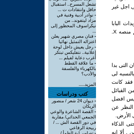
تشعل المسرح.. استقبال
ى اجل غير
حافل وانتقادات ت ...
-
نوادر أدبية وفنية في
مزاد ليتفوند.. من
ات البابا
نيكراسوف المحظور إلى
...
فرنسيس وشيخ الأزهر غير مسموح ألا من خلال منصته المعروفه باسم منصه X.
-
فنان مصري شهير يعلن
اعتزاله التمثيل نهائيا
-
رجل يعيش داخل لوحة
إعلانية.. نتفليكس تبتكر
أغرب دعاية لفيلم ...
-
ما علاقة القطط
ن التى بدا
بالكهرباء والفلسفة
النسبه لى
والأدب؟
فقد كانت
المزيد.....
 القبائل
كتب ودراسات
سيس افضل
-
ديوان 24 شعر / منصور
الريكان
النظر عن
-
القصة الشاعرة والوعي
 الأرض.
الجمعي الحداثي/ مقاربة
في دور القصة الش ... /
ى الذكاء
ربيحة الرفاعي
, ألا انه
-
تصاوير لية الظمأ /