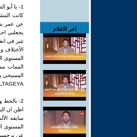
1- يا أبو الطاقيه الشبيكه
كانت المشي
اخر الافلام
يجعلنى احر
تثير فى انفع
الأختلاف وه
المستوى ال
الممات مم
المسيحى ول
ABO ELTAGEYA - 
2- بالحظ والصدف
اظن ان الب
سابقه الأل
المستوى الف
عن نرجسيه 