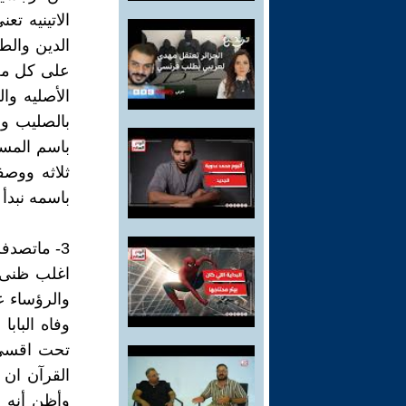
الاتينيه ت
الدين والط
على كل مخ
الأصليه وا
بالصليب وأع
باسم المسي
ثلاثه ووصفه
باسمه نبدأ 
3- ماتصدفش يارومان
اغلب ظنى ا
والرؤساء عل
وفاه الباب
تحت اقسى 
القرآن ان 
وأظن أنه ل