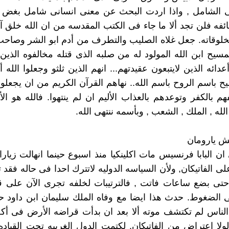
عنى الشامل , واذا اردت البحث عن معنى انسانى شامل بغض 
ائفه فلن تجد ألا ما جاء فى الكتب المقدسه من ان الله خلق 
لوقاته. جعل غلاه الصليب والتطرف من أدم ابو الشر وصاحب
لمسيح ابن الله المولود له من صلبه الذى قتله مخالفوه الذين 
دائه الذين لايتبعون عقيدتهم... انهم الذين ثلثو وجعلوا الله أ
ح باسم الروح باسم الله.. نهاهم القرآن الكريم من ان يجعلوا 
م بالكفر وتوعدهم بالعذاب الأليم ان لم ينتهوا. فالله هو الأ
الله , الملك , الشعب , وبأسمه ننتهى الله.
ن البابا فرنسيس مات اكلينكيا منذ اسبوع حينما انهالت زيار
ى الفاتيكان, ولأن السياسه الدوليه لاتترك احدا فى حاله فقد ت
ا حتى بضع ساعات فاتت , فالترتيبات لخلفه تجرى الآن على
الضغوط. حدث هذا ايضا مع وفاه الملك سليمان ابن داود حي
الناس لم تكتشف موته ألا بعد ان بدأت قراضه الأرض فى أك
ولا اعتراض من الفاتيكان, لكتمت الدول الغربيه تحت القياده 