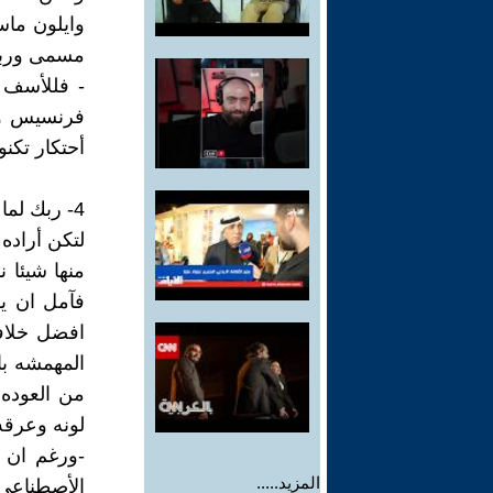
وايلون ماس
مسمى وربما
- فللأسف ا
أحتكار تكن
4- ربك لما يريد
لتكن أراده 
منها شيئا 
فآمل ان ي
افضل خلاف
المهمشه ب
من العوده 
لونه وعرقه
-ورغم ان ا
المزيد.....
الأصطناعى 