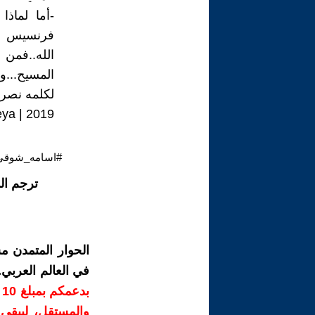
-أما لماذا
فرنسيس لق
الله..فمن
المسيح...و
لكلمه نصرا
 Taggeya | 2019
#اسامه_شوقي_
ترجم ال
الحوار المتمدن م
في العالم العربي
ب
والمستقل، ليبقى ص