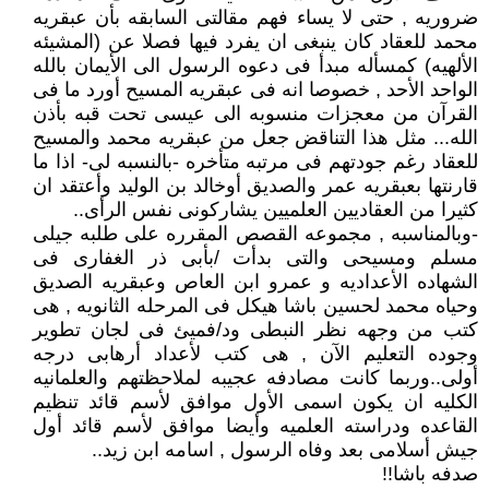
ضروريه , حتى لا يساء فهم مقالتى السابقه بأن عبقريه
محمد للعقاد كان ينبغى ان يفرد فيها فصلا عن (المشيئه
الألهيه) كمسأله مبدأ فى دعوه الرسول الى الأيمان بالله
الواحد الأحد , خصوصا انه فى عبقريه المسيح أورد ما فى
القرآن من معجزات منسوبه الى عيسى تحت قبه بأذن
الله... مثل هذا التناقض جعل من عبقريه محمد والمسيح
للعقاد رغم جودتهم فى مرتبه متأخره -بالنسبه لى- اذا ما
قارنتها بعبقريه عمر والصديق أوخالد بن الوليد وأعتقد ان
كثيرا من العقاديين العلميين يشاركونى نفس الرأى..
-وبالمناسبه , مجموعه القصص المقرره على طلبه جيلى
مسلم ومسيحى والتى بدأت /بأبى ذر الغفارى فى
الشهاده الأعداديه و عمرو ابن العاص وعبقريه الصديق
وحياه محمد لحسين باشا هيكل فى المرحله الثانويه , هى
كتب من وجهه نظر النبطى ود/فميئ فى لجان تطوير
وجوده التعليم الآن , هى كتب لأعداد أرهابى درجه
أولى..وربما كانت مصادفه عجيبه لملاحظتهم والعلمانيه
الكليه ان يكون اسمى الأول موافق لأسم قائد تنظيم
القاعده ودراسته العلميه وأيضا موافق لأسم قائد أول
جيش أسلامى بعد وفاه الرسول , اسامه ابن زيد..
صدفه باشا!!