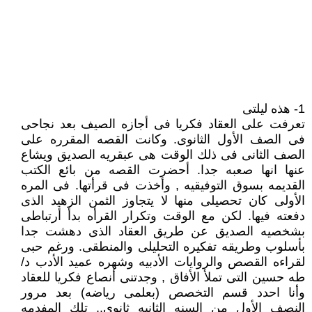
1- هذه ليلتى
تعرفت على العقاد فكريا فى أجازه الصيف بعد نجاحى
فى الصف الأول الثانوى. وكانت القصه المقرره على
الصف الثانى فى ذلك الوقت هى عبقريه الصديق ويشاع
عنها انها صعبه جدا. أحضرت القصه من بائع الكتب
القديمه بسوق التوفيقيه , وأخذت فى قرأتها. فى المره
الأولى كان تحصيلى منها لا يتجاوز الثمن الزهيد الذى
دفعته فيها. لكن مع الوقت وتكرار القرأه بدأ أرتباطى
بشخصيه الصديق عن طريق العقاد الذى دهشت جدا
بأسلوب وطريقه تفكيره التحليلى والمنطقى. ورغم حبى
لقراءه القصص والروايات الأدبيه وشهره عميد الأدب د/
طه حسين التى تملأ الأفاق , وجدتنى أنصاع فكريا للعقاد
وأنا احدد قسم التخصص (بعلمى رياضه) بعد مرور
النصف الأول من السنه الثانيه ثانوى.. تلك المفدمه