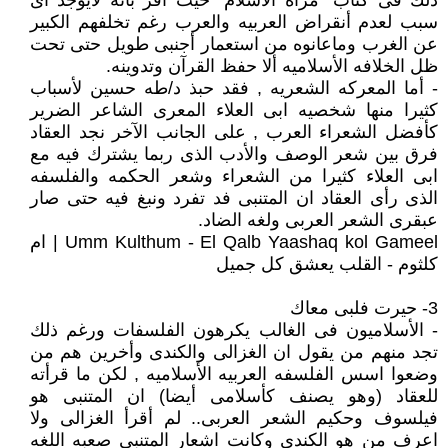
ذلك فى كتاب "مرآه الأسلام" حيث أقر بأنه لايوجد اى
سبب لعدم أنقراض العربيه والعرب رغم تخلفهم الكبير
عن الغرب وماعانوه من استعمار أجنبى طويل حتى تحت
ظل الخلافه الأسلاميه ألا حفظ القرآن وتدوينه.
- أما المعركه الشعريه , فقد حبذ د/طه حسين لأسباب
كثيرا منها شخصيه ابى العلاء المعرى الشاعر الضرير
كأفضل الشعراء العرب , على الجانب الآخر نجد العقاد
فرق بين شعر الوصف والأدب الذى ربما يشترك فيه مع
ابى العلاء كثيرا من الشعراء وشعر الحكمه والفلسفه
الذى رأى العقاد ان المتنبى فد تفرد ونبغ فيه حتى صار
عبقرى الشعر العربى ولغه الضاد.
Umm Kulthum - El Qalb Yaashaq kol Gameel | ام
كلثوم - القلب يعشق كل جميل
3- حيرت فلبى معاك
- الأسلاميون فى الغالب يكرهون الفلسفات ورغم ذلك
تجد منهم من يقول ان الغزالى والكندى وأخرين هم من
وضعوا اسس الفلسفه العربيه الأسلاميه , لكن ما قرأته
للعقاد (وهو يصنف كأسلامى أيضا) ان المتنبى هو
فيلسوف وحكيم الشعر العربى.. لم أقرأ الغزالى ولا
اعرف من هو الكندى وكانت اشعار المتنبى صعبه اللغه