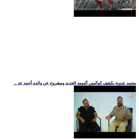
.. محمد عدوية يكشف كواليس ألبومه الجديد ومشروع عن والده أحمد عد