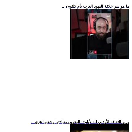
.. ما هو سر علاقة اليهود العرب بأم كلثوم؟
.. وزير الثقافة الأردني لـ«الأيام»: البحرين بقيادتها وشعبها عزي