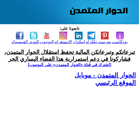
تابعونا على:
بودكاست
بنترست
تيلكرام
لينكدإن
الانستغرام
اليوتيوب
التويتر
الفيسبوك
تبرعاتكم وتبرعاتكن المالية تحفظ استقلال الحوار المتمدن،
فشاركونا في دعم استمرارية هذا الفضاء اليساري الحر
[اشترك في قناة ‫«الحوار المتمدن» على اليوتيوب]
الحوار المتمدن - موبايل
الموقع الرئيسي