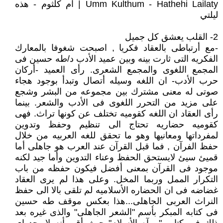
Umm Kulthum - Hathehi Lailaty | ام كلثوم - هذه
ليلتي
2- القلب يعشق كل جميل
-مع أرتباطى بالعقاد فكريا , اصبحت شغوفا بالمعارك
الفكريه التى ثارت بينه وبين عميد الأدب د/طه حسين فى
المجمع اللغوى والمجمع الشعرى. رأى العميد -أركان
حرب الأدب- ان اللغه وسيله أتصال وتبدأ بوجود هجاء
صوتى له معنى مشترك بين مجموعه من البشر وشجع
على مزيد من التحرر اللغوى فى الأدب والشعر. بينما
رأى العقاد ان اللغه كقوميه تختلف عن كونها تراث. فهى
كقوميه حضاريه تحتاج الى تنظيم وحفظ وتدوين
لمفرداتها ومعانيها وهو ما تحقق للغه العربيه من خلال
حفظ الفرآن , فما قبل القرآن عند العرب هو جاهلى أما
قميئ سيئ لايستحق الحفظ وعناء التدوين وأما جيد لكنه
موجود فى القرآن بمعنى أفضل فيكون حفظه من باب
التكرار الممل وربما المخل. وعلى هذا لم يرى العقاد
غضاضه فى ان الحضاره الأسلاميه لم تلقى بالا الى حفظ
النراث العربى الجاهلى...هذا بعكس موقف طه حسين
فى كتابه المبكر بأسم "الشعر الجاهلى" والذى غيره بعد