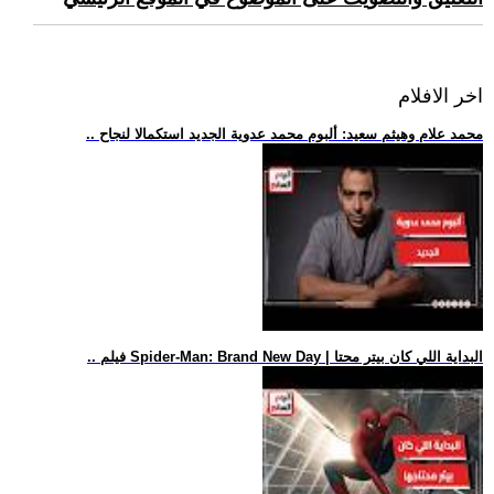
اخر الافلام
.. محمد علام وهيثم سعيد: ألبوم محمد عدوية الجديد استكمالا لنجاح
.. فيلم Spider-Man: Brand New Day | البداية اللي كان بيتر محتا