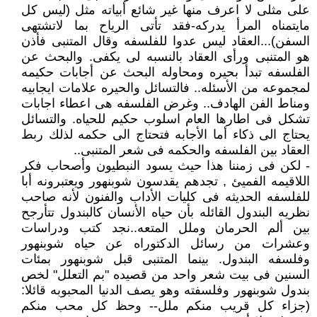
على مثلى لا اعرف منها غير شائع أبياته مثل (ليس كل
مايتمناه المرأ يدركه-فقد تأتى الرياح بما لاتشتهى
السفن)...العقاد ليس عدوا للفلسفه وقال المتنبى فأذن
هو المتنبى ورأى العقاد بالنسبه لى يكفى. والبحث عن
الفلسفه تبدأ بحيره ومحاوله البحث عن أجابات حكيمه
لمجموعه من الأسئله.. فالتسائل والحيره علامات ايجابيه
ومناط الفن الهادف.. وغرض الفلسفه هى اعطاء اجابات
تشكل فى اطارها العام اسلوب حكيم للحياه. والتسائل
يحتاج الى ذكاء أما الأجابه فتحتاج الى حكمه لذلك ربط
العقاد بين الفلسفه والحكمه فى شعر المتنبى..
- لكن فى زمننا هذا حيث يسود النبطيون وأصحاب فكر
اللاقيمه الفميئ , تجدهم يقدسون شوبنهور ويعتبرونه أبا
للفلسفه الحديثه فى كليات الأداب والفنون لأنه صاحب
نظريه البندول القائله بأن حياه الأنسان كالبندول تتأرجح
بين ألم الحرمان وملل المتعه..نجد كتب ودراسات
وعشرات من رسائل الدكتوراه عن حياه شوبنهور
وفلسفه البندول. بينما المتنبى قبل شوبنهور بمئات
السنين فى بيت شعر واحد من قصيده "بم التعلل" لخص
بندول شوبنهور وفلسفته وهو يصف الدنيا المحبوبه قائلا:
(جزاء كل قريب منكم ملل-- وحظ كل محب منكم