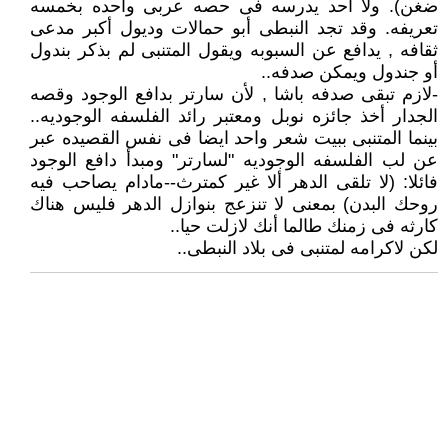
ضغن). ولا أحد يدرسه فى حصه عربى واحده بخمسه
تعريفه. وقد تجد النبطى أبو حمالات وديول أكبر مدعى
ثقافه , يدافع عن السبوبه ويقول المتنبى لم بذكر بندول
أو جندول ويمكن صدفه..
-لازم تبقى صدفه باشا , لأن سارتر بدافع الوجود وقصه
الجدار أخذ جائزه نوبل ومعتبر رائد الفلسفه الوجوديه..
بينما المتنبى ببيت شعر واحد ايضا فى نفس القصيده عبر
عن لب الفلسفه الوجوديه "لسارتر" ومبدأ دافع الوجود
فائلا: (لا تلقى الدهر ألا غير كمترث--مادام يصاحب فيه
روحك البدن) بمعنى لا تنزعج بنوازل الدهر فليس هناك
كارثه فى زمنك طالما أنك لازلت حيا..
لكن لاكرامه لمتنبى فى بلاد النبطى..