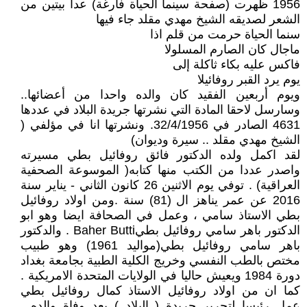
1956 ظهرت (صفحة سينما الحياة فارغة) عدا بيتين من
الشعر لصديقه الشيخ مهدي مقلد جاء فيها
سنما الحياة حرمت من قلم اذا
ماجال كان الصارم المسلولا
فاكس عليه بكاء ثاكلة إلى
يوم يرد القبر روفائيلا
ويوم أربعين الفقيد كان والده واحدا من أعضائها..
وسارسل لاحقا المادة التي نشرتها جريدة البلاد في عددها
4631 الصادر في 32/4/1956. ونشرتها انا في مؤلفي (
الشيخ مهدي مقلد .. سيرة وديوان)
لقد اكمل ولده الدكتور فائق روفائيل بطي مسيرته
واصدر عددا من الكتب منها كتابه( الموسوعة الصحفية
العراقية) . توفي يوم الاثنين 26 كانون الثاني - يناير سنة
2016 عن عمر يناهز ال (81) سنة .ومن اولاد روفائيل
بطي الاستاذ سامي ، وعمل في الصحافة ايضا وهو ابو
الدكتور باهر سامي روفائيل بطيBaher Butti . والدكتور
باهر سامي روفائيل بطي(مواليد 1961) وهو طبيب
مختص بالطب النفسي وخريج الكلية الطبية بجامعة بغداد
دورة 1984 ويعيش حاليا في الولايات المتحدة الامريكية .
كما ان من اولاد روفائيل الاستاذ كمال روفائيل بطي
عمل رئيسا لتحرير جريدة ( البلاد ) بعد وفاة والده .