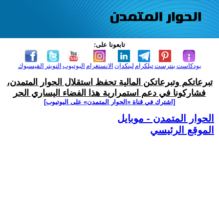
تابعونا على:
بودكاست
بنترست
تيلكرام
لينكدإن
الانستغرام
اليوتيوب
التويتر
الفيسبوك
تبرعاتكم وتبرعاتكن المالية تحفظ استقلال الحوار المتمدن،
فشاركونا في دعم استمرارية هذا الفضاء اليساري الحر
[اشترك في قناة ‫«الحوار المتمدن» على اليوتيوب]
الحوار المتمدن - موبايل
الموقع الرئيسي