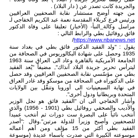
والجريدة كانت تصدر عن ( دار البلاد) .
من جهته أوضح مستشار نقابة الصحفيين العراقيين
ورئيس فرع كربلاء المقدسة نعمة عبد الكريم الخفاجي لـ
مراسل وكالة_النبأ- (الأخبار) تعليقا على وفاة الدكتور
فائق روفائيل بطي والرابط التالي :
/
https://www.nbanews.net
يقول : "ولد الفقيد الدكتور فائق بطي في بغداد سنة
1935 وحصل على شهادة البكالوريوس في الصحافة من
الجامعة الأمريكية بالقاهرة وعاد الى العراق سنة 1963
ليترأس تحرير جريدة البلاد آنذاك", مضيفاً "يُعد الفقيد
بطي من مؤسّسي نقابة الصحفيين العراقيين وقد حصل
على الدكتوراه في الصحافة من موسكو وقد غادر العراق
في نهاية السبعينيات الى أوروبا وتنقّل بين الولايات
المتحدة وبريطانيا ودول أخرى".
وأشار الخفاجي الى ان "الفقيد فائق هو نجل الوزير
والأديب والصحفي روفائيل بطي (1901 - 1956) والذي
أنتخب نائباً على البصرة ست دورات ثم أنتخب عميداً
للصحفيين وأصبح وزيراً للدولة مرتين".وقال :"أصدر
الفقيد بطي أكثر من 15 مؤلف ومن أهم أعماله
موسوعته الكبيرة التي صدرت بأسماء عديدة (موسوعة