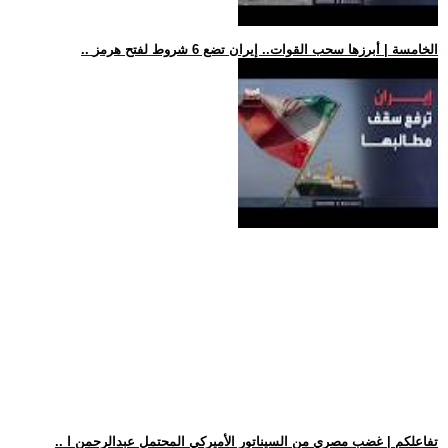
.. الخامسة | أبرزها سحب القوات.. إيران تضع 6 شروط لفتح هرمز
.. تفاعلكم | غضب مصري من السيناتور الأميركي المحتمل عبدالرحمن ا