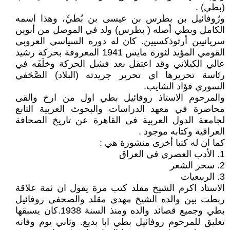
(بطي) .
ورُوفائيل بن بطرس بن عيسى بن بُطيِّ، وهذا اسمه
الكامل وبطي أصله ( بطرس) ولد في الموصل من أبوين
سريانيين أرثوذكسيين. كان له دوره السياسي العروبي
القومي المؤيد لثورة مايس 1941 المعروفة بحركة رشيد
عالي الكيلاني وقد اعتقل بعد فشل الحركة وخلَفَه في
رئاسة تحريرها اي تحرير جريدته (البلاد) الصَّحَفي
السوري فؤاد الشايب.
والمرحوم الاستاذ روفائيل بطي اول من ارخ والقى
محاضرة في معهد الدراسات والبحوث العربية التابع
لجامعة الدول العربية في القاهرة عن تاريخ الصحافة
العراقية وكتابه موجود .
كما ان له كتبا أخرى منشورة هي :
1. الأدب العصري في العراق
2. سحر الشعر
3. الربيعيات
الاستاذ اكرم الشيخ مقلد كتب مرة يقول ان ثمة علاقة
ربطت بين والده الشيخ مهدي مقلد والصحفي روفائيل
بطي وجميع قصائد والده ومنذ السنة 1938.كان يسبقها
تعليق للمرحوم روفائيل بطي ابا بديع. وثاني يوم وفاته