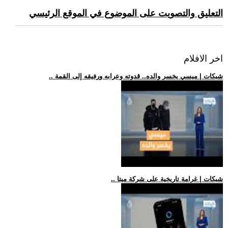
التعليق والتصويت على الموضوع في الموقع الرئيسي
اخر الافلام
.. شبكات | ميسي يخسر والده.. قدوته وعرابه ورفيقه إلى القمة
.. شبكات | غرامة تاريخية على شركة ميتا