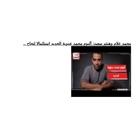
.. محمد علام وهيثم سعيد: ألبوم محمد عدوية الجديد استكمالا لنجاح