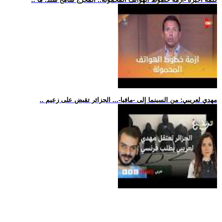
.. مهدي لعريبي: من السينما إلى -مافيا-... الجزائر تقبض على زعيم