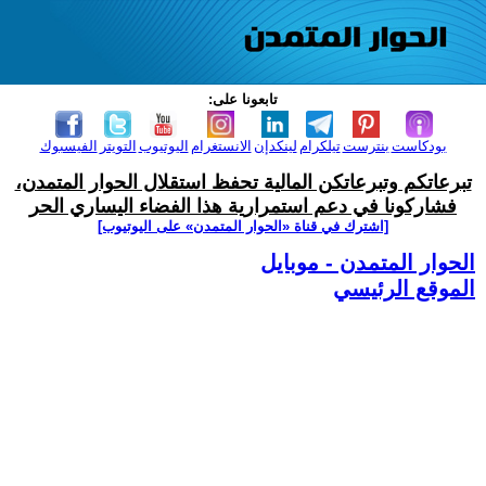
تابعونا على:
بودكاست
بنترست
تيلكرام
لينكدإن
الانستغرام
اليوتيوب
التويتر
الفيسبوك
تبرعاتكم وتبرعاتكن المالية تحفظ استقلال الحوار المتمدن،
فشاركونا في دعم استمرارية هذا الفضاء اليساري الحر
[اشترك في قناة ‫«الحوار المتمدن» على اليوتيوب]
الحوار المتمدن - موبايل
الموقع الرئيسي