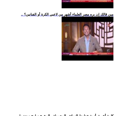
.. مين قالك إن بره مصر العلماء أشهر من لاعبي الكرة أو الفنانين؟
.. كلمة أخيرة -أزمة خطوط الهواتف المحمولة.. المخرج سامح سند: ما