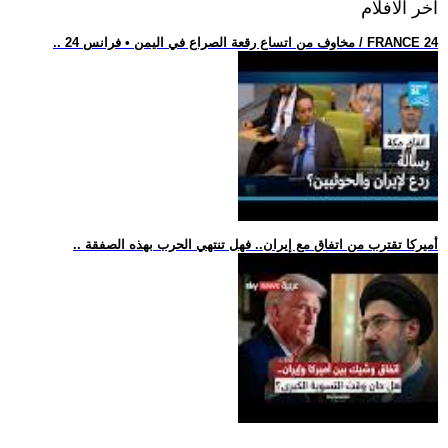
اخر الافلام
.. مخاوف من اتساع رقعة الصراع في اليمن • فرانس 24 / FRANCE 24
.. أميركا تقترب من اتفاق مع إيران.. فهل تنتهي الحرب بهذه الصفقة