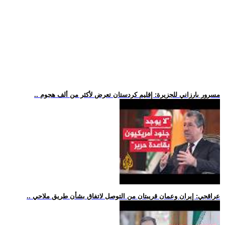
.. مسرور بارزاني للجزيرة: إقليم كردستان تعرض لأكثر من ألف هجوم
.. عراقجي: إيران وعمان قريبتان من التوصل لاتفاق بشأن طريق ملاحي