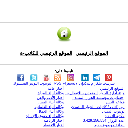
الموقع الرئيسي
الموقع الرئيسي للكاتب-ة
|
تابعونا على:
بنترست
تيلكرام
لينكدإن
الانستغرام
RSS
اليوتيوب
التويتر
الفيسبوك
الموقع الرئيسي
أخبار عامة
هيئة ادارة الحوار المتمدن - للإتصال بنا
وكالة أنباء المرأة
إحصائيات مؤسسة الحوار المتمدن
اخبار الأدب والفن
قواعد النشر
وكالة أنباء اليسار
ابرز كتاب / كاتبات الحوار المتمدن
وكالة أنباء العلمانية
يوتيوب التمدن
وكالة أنباء العمال
مكتبة التمدن
وكالة أنباء حقوق الإنسان
عدد الزوار: 3,429,156,534
اخبار الرياضة
اضافة موضوع جديد
اخبار الاقتصاد