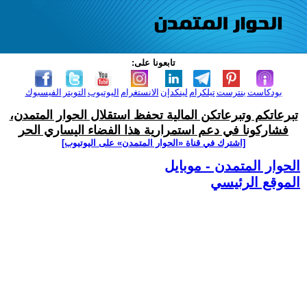
تابعونا على:
بودكاست
بنترست
تيلكرام
لينكدإن
الانستغرام
اليوتيوب
التويتر
الفيسبوك
تبرعاتكم وتبرعاتكن المالية تحفظ استقلال الحوار المتمدن،
فشاركونا في دعم استمرارية هذا الفضاء اليساري الحر
[اشترك في قناة ‫«الحوار المتمدن» على اليوتيوب]
الحوار المتمدن - موبايل
الموقع الرئيسي