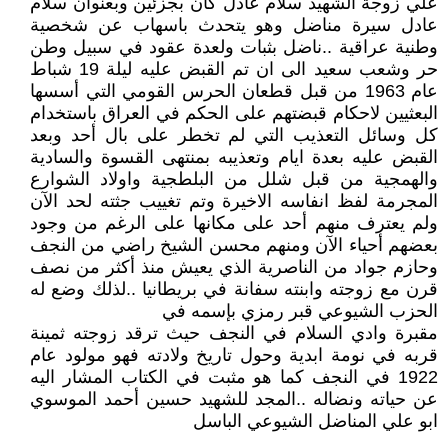
علي زوجة الشهيد سلام عادل كان بجزئين وبعنوان سلام
عادل سيرة مناضل وهو يتحدث باسهاب عن شخصية
وطنية عراقية ..ناضل بثبات ولعدة عقود في سبيل وطن
حر وشعب سعيد الى ان تم القبض عليه ليلة 19 شباط
عام 1963 من قبل قطعان الحرس القومي التي أسسها
البعثيين لاحكام قبضتهم على الحكم في العراق باستخدام
كل وسائل التعذيب التي لم تخطر على بال أحد وبعد
القبض عليه بعدة ايام وتعذيبه بمنتهى القسوة والسادية
والهمجية من قبل شلل من البلطجية واولاد الشوارع
المجرمة لفظ انفاسه الاخيرة وتم تغييب جثته لحد الآن
ولم يعترف منهم أحد على مكانها على الرغم من وجود
بعضهم أحياء الآن ومنهم محسن الشيخ راضي من النجف
وحازم جواد من الناصرية الذي يعيش منذ أكثر من نصف
قرن مع زوجته وابنته سفانة في بريطانيا ..لذلك وضع له
الحزب الشيوعي قبر رمزي بإسمه في
مقبرة وادي السلام في النجف حيث ترقد زوجته ثمينة
قربه في نومة ابدية وحول تاريخ ولادته فهو مولود عام
1922 في النجف كما هو مثبت في الكتاب المشار اليه
عن حياته ونضاله ..المجد للشهيد حسين أحمد الموسوي
ابو علي المناضل الشيوعي الباسل