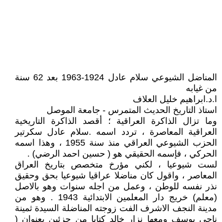
المناضل الشيوعي سلام عادل 1924-1963 بعد 62 سنة
من غيابه
ا.د.ابراهيم خليل العلاف
استاذ التاريخ الحديث المتمرس - جامعة الموصل
وما تزال الذاكرة العراقية ؛ أقصد الذاكرة التاريخية
العراقية المعاصرة ، تردد اسمه .سلام عادل سكرتير
الحزب الشيوعي العراقي منذ سنة 1955 ، وهذا اسمه
الحركي ، فإسمه الحقيقي هو ( حسين احمد الرضي) .
لست شيوعيا ، لكني مؤرخ متخصص بتاريخ العراق
المعاصر ، واقول كان مناضلا عراقيا شيوعيا بحق وحقيق
نذر نفسه للوطن ، وعمل من اجله سنوات وهو بالاصل
(معلم) خريج دار المعلمين الابتدائية 1943 . وهو من
مدينة النجف الاشرف الفت زوجته المناضلة السيدة ثمينة
ناجي يوسف ومعها نزار خالد كتابا من جزئين بعنوان (