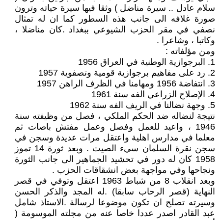
سلام عادل .. سيرة مناضل ) وثقا فيها سيرة حياته وترون
صورة غلافه الى جانب هذه السطور كما ان له تمثال
نصفي في مقر الحزب الشيوعي ببغداد .كان مناضلا ،
وكاتبا ، وشاعرا .
ومن مؤلفاته :
1. البرجوازية الوطنية في العراق 1956
2. رد على مفاهيم برجوازية قومية وتصفوية 1957
3. انتفاضة 1956 ومهامنا في الظرف الراهن 1957
4. الإصلاح الزراعي الفه سنة 1961
5. وجهة نضالنا في الريف الفه سنة 1962
نتيجة لنضاله ضد الحكم الملكي ، فصل من وظيفته سنة
1946 ، واعيد للعمل وفصل وعمل مفتش باصات ثم
معلما في مدارس اهلية واعتقل مرات عديدة وسجن في
سجن نقرة السلمان سيء الصيت . وبعد ثورة 14 تموز
1958 كان له دور في تحشيد الجماهير الى جانب الثورة
ونجاحها وفي مواجهة بعض انشقاقات الحزب .
وبعد انقلاب 8 من شباط 1963 اعتقل وتوفي في قصر
النهاية (قصر الرحاب سابقا) .له المجد والذكر الحسن
وسيرته تصلح ان تكون موضوعا لرسالة .الاستاذ شامل
عبد القادر اصدر عددا خاصا عنه من مجلته الموسومة (