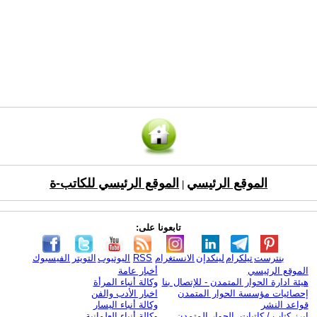
الموقع الرئيسي
الموقع الرئيسي للكاتب-ة
|
تابعونا على:
بنترست
تيلكرام
لينكدإن
الانستغرام
RSS
اليوتيوب
التويتر
الفيسبوك
الموقع الرئيسي
أخبار عامة
هيئة ادارة الحوار المتمدن - للإتصال بنا
وكالة أنباء المرأة
إحصائيات مؤسسة الحوار المتمدن
اخبار الأدب والفن
قواعد النشر
وكالة أنباء اليسار
ابرز كتاب / كاتبات الحوار المتمدن
وكالة أنباء العلمانية