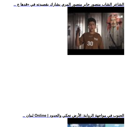
.. الشاعر الشاب منصور جابر منصور المري يشارك بقصيدته في «قدها ج
.. لبنان Online | الجنوب في مواجهة الرواية: الأرض تحكي والحدود