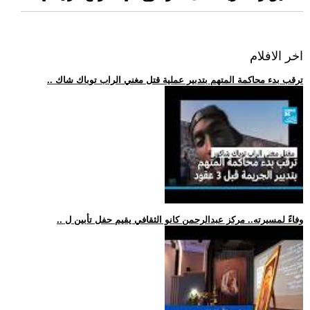
اخر الافلام
.. ترقب بدء محاكمة المتهم بتدبير عملية قتل مغني الراب توباك شاك
.. وفاءً لمسيرته.. مركز عبدالرحمن كانو الثقافي يقيم حفل تأبين ل