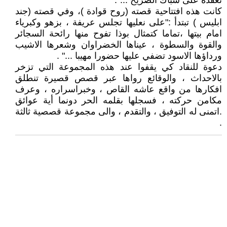
تعقده على شباك الضريح ...".
كانت هذه افتتاحية قصته (روح قوادة )، وفي قصته (جند
ابليس ) تبتدأ :"على نعليها تجلس عريفة ، بزهو وكبرياء
امام بيتها ،تماما كتمثال بوذا تفوح منها رائحة السجائر
والقوة والسطوة ، عيناها الخضراوان وشعرها الاشيب
ورداؤها الاسود تضفي عليها حضورا مهيبا ..." .
دعوة للنقاد كي يقفوا عند هذه المجموعة التي تزخر
بالاحداث ، والوقائع رواها عبر قصص قصيرة تنطلق
افكارها من واقع عاشه القاص ، وخبراسراره ، وعرف
مكامن حركته ، فسجلها بقلمه الحر دونما أية عوائق
.اتمنى له التوفيق ، والتقدم ، والى مجموعة قصصية ثالثة
.