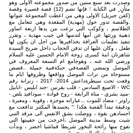
وصدرت بعد سبع سنين من صدور مجموعته الاولى وهو
متأنٍ ٍ في الكتابة ؛ فإنها تضم (12) قصة قصيرة وقصة
(كفن جبريل) الاولى وهي من اعطت المجموعة عنوانها
.والقصة تدور حول (مهدية) المقعدة وهي تتعامل مع
الطلاسم ، وكوكب التي نزعت من يدها اربعة اساور
ذهبية ورثتها عن أمها لتدسها في جيب مهدية ، وتقرر
تنفيذ تعليمات العرافة بحذافيرها من اجل ان يكون لها
طفل ، وكان عليها ان تدفن الحجاب داخل ضريح السيدة
شاهزنان ابنة كسرى زوجة الامام الحسين عليه السلام
ورضي الله عنه ، وهوجامع ام التسعة المعروف في
الموصل وتمضي القصةفي حبكةفنية جميلة ..قصص
مستوحاة من تراث الموصل وواقعها وظروفها ايام ما
وقعت تحت سيطرةداعش 2014- 2017 - زنزانة رقم
WC - الاصبع السادس - قلب بقرنين -جند ابليس -ابابيل
-مبيد بشري - مناة الرابعة - روح قوادة - سودافيد بلص -
راوتر - مضاد للموت ...عباراته موجزة ، وقوية ، ومعبرة ،
ودقيقة تبتدأ القصة هكذا :" بجسدها المكتنز تدافعت مع
اجسادهن بقوة ، ووصلت بشق الانفس الى مرقد النبي
شيت وسط مدينة الموصل ،اخرجت من حقيبتها التي
تفوح منها رائحة البخور شريطا قماشيا اخضر ، وبدأت