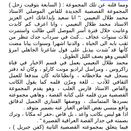
ومما قلته عن تلك المجموعة : ( السابعة بتوقيت زحل )
المجموعة القصصية الجديدة للقاص الموصلي الاستاذ
محمد طلال النعيمي :" انا سعيد بإبداعاتك اخي العزيز
الاستاذ محمد طلال النعيمي ، وانا اعرف كم كابدت
وعانيت خلال فترة أسر الموصل التي طالت واستمرت
ثلاث سنوات عجاف ...كنتَ في سرداب جدك تنظر من
ثقب بابه الى الحياة ، والدنيا اشهرا وسنوات يبابا مضت
كأنها قد ُشدت بيذبل على قول شاعرنا الجاهلي امرؤ
القيس وهو يصف الليل الطويل .
محمد طلال النعيمي يعمل في قسم الاخبار في قناة
زاكروس ، ومراسل لراديو مونت كارلو ، وكان له دفتر
يسجل فيه ملاحظاته ، وانطباعاته كان مندفعا للعمل
الثقافي للأدب .. للغة ومرّن قلمه كما يقول الكاتب
والقاص الاستاذ فارس الغلب ، وهو يقدم المجموعة
القصصية مرن قلمه على كتابة القصة ، وهاهي مجموعته
بسردها المتماسك ، ووصفها الفنتازي الجميل لدقائق
واقع منسي نفض القاص الغبار عنه بضمير متوقد .
اذا هو ليس بكاتب واعد ، بل قاص ،حفر له مكانا ، وترك
بصمته في جدار القصة العراقية القصيرة " .
فيما يتعلق بمجموعته القصصية الثانية (كفن جبريل ) ،