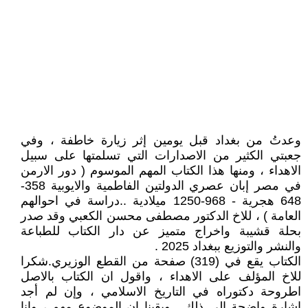
وعدتُ من بغداد قبل يومين إثر زيارة خاطفة ، وفي
جعبتي الكثير من الاصدارات التي تسلمتها على سبيل
الاهداء ، ومنها هذا الكتاب المهم الموسوم ( دور الارمن
في مصر إبان عصري الدولتين الفاطمية والايوبية 358-
648 هجرية - 968-1250 ميلادية ..دراسة في احوالهم
العامة ) ، للاخ الدكتور مصطفى محسن الكعبي وقد صدر
بحلة قشيبة واخراج متميز عن دار الكتاب للطباعة
والنشر والتوزيع ببغداد 2025 .
الكتاب يقع في (319) صفحة من القطع الوزيري.شكرا
للاخ المؤلف على الاهداء ، واقول ان الكتاب بالاصل
اطروحة دكتوراه في التاريخ الاسلامي ، وإن لم أجد
إشارة واضحة الى ذلك . ويقينا ان الموضوع مهم ، وانا