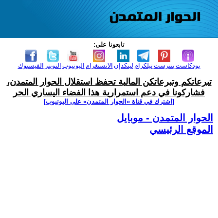
تابعونا على:
بودكاست
بنترست
تيلكرام
لينكدإن
الانستغرام
اليوتيوب
التويتر
الفيسبوك
تبرعاتكم وتبرعاتكن المالية تحفظ استقلال الحوار المتمدن،
فشاركونا في دعم استمرارية هذا الفضاء اليساري الحر
[اشترك في قناة ‫«الحوار المتمدن» على اليوتيوب]
الحوار المتمدن - موبايل
الموقع الرئيسي