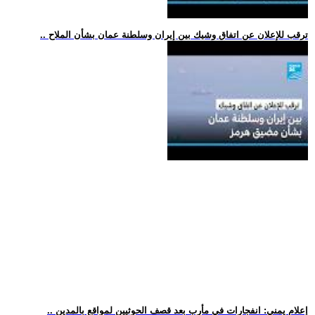
.. ترقب للإعلان عن اتفاق وشيك بين إيران وسلطنة عمان بشأن الملاح
.. إعلام يمني: انفجارات في مأرب بعد قصف الحوثيين لمواقع بالمدين