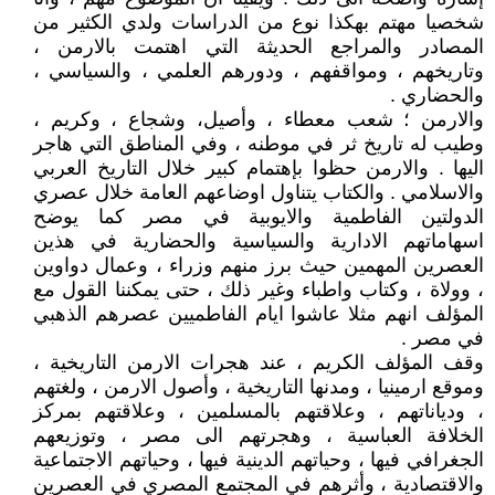
شخصيا مهتم بهكذا نوع من الدراسات ولدي الكثير من
المصادر والمراجع الحديثة التي اهتمت بالارمن ،
وتاريخهم ، ومواقفهم ، ودورهم العلمي ، والسياسي ،
والحضاري .
والارمن ؛ شعب معطاء ، وأصيل، وشجاع ، وكريم ،
وطيب له تاريخ ثر في موطنه ، وفي المناطق التي هاجر
اليها . والارمن حظوا بإهتمام كبير خلال التاريخ العربي
والاسلامي . والكتاب يتناول اوضاعهم العامة خلال عصري
الدولتين الفاطمية والايوبية في مصر كما يوضح
اسهاماتهم الادارية والسياسية والحضارية في هذين
العصرين المهمين حيث برز منهم وزراء ، وعمال دواوين
، وولاة ، وكتاب واطباء وغير ذلك ، حتى يمكننا القول مع
المؤلف انهم مثلا عاشوا ايام الفاطميين عصرهم الذهبي
في مصر .
وقف المؤلف الكريم ، عند هجرات الارمن التاريخية ،
وموقع ارمينيا ، ومدنها التاريخية ، وأصول الارمن ، ولغتهم
، ودياناتهم ، وعلاقتهم بالمسلمين ، وعلاقتهم بمركز
الخلافة العباسية ، وهجرتهم الى مصر ، وتوزيعهم
الجغرافي فيها ، وحياتهم الدينية فيها ، وحياتهم الاجتماعية
والاقتصادية ، وأثرهم في المجتمع المصري في العصرين