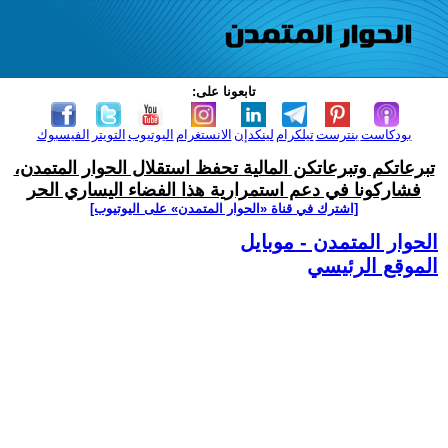
تابعونا على:
بودكاست
بنترست
تيلكرام
لينكدإن
الانستغرام
اليوتيوب
التويتر
الفيسبوك
تبرعاتكم وتبرعاتكن المالية تحفظ استقلال الحوار المتمدن،
فشاركونا في دعم استمرارية هذا الفضاء اليساري الحر
[اشترك في قناة ‫«الحوار المتمدن» على اليوتيوب]
الحوار المتمدن - موبايل
الموقع الرئيسي