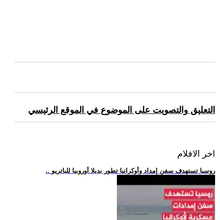
التعليق والتصويت على الموضوع في الموقع الرئيسي
اخر الافلام
.. روسيا تستهدف سفن إمداد وأوكرانيا تطور بديلا أوروبيا للباتريو