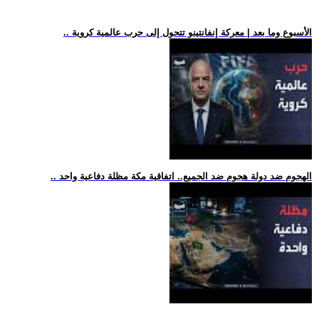
.. الأسبوع وما بعد | معركة إنفانتينو تتحول إلى حرب عالمية كروية
.. الهجوم ضد دولة هجوم ضد الجميع.. اتفاقية مكة مظلة دفاعية واحد