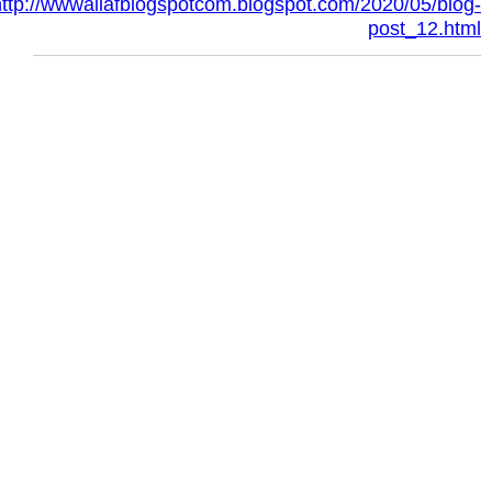
http://wwwallafblogspotcom.blogspot.com/2020/05/blog-
post_12.html