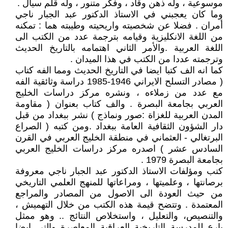
موسوعية ، وله ذهن وقاد ، وفكر متنور ، وله قلم سيال .
وما كان يعجبني في الاستاذ الدكتور عبد الجبار ناجي
أمران . فضلا عن شخصيته واريحيته وطيبته هما : تمكنه
من اللغة الانكليزية وقيامه بترجمة عدد من الكتب الى
اللغة العربية .والأمر الثاني اهتمامه بالتاريخ الحديث
وترجمته عددا من الكتب في هذا الميدان .
كما انه الف كتبا ايضا في التاريخ الحديث ومما الفه كتاب
( مصادر التسلح الايراني 1946-1985 دراسة وثائقية الفه
مع عدد من زملاءه ، ونشره مركز دراسات الخليج
العربي بجامعة البصرة . والف كتاب بعنوان ( مقاومة
المدن العربية للغزاة :صور ونماذج ) نشر ببغداد من قبل
دار الشؤون الثقافية العامة ببغداد .ومن كتبه ( الصراع
البرتغالي - العثماني في منطقة الخليج العربي في القرن
السادس عشر ) اصدره مركز دراسات الخليج العربي
بجامعة البصرة 1979 .
كتب ومؤلفات الاستاذ الدكتور عبد الجبار ناجي معروفة
برصانتها ، وعلميتها ، ومراعاتها للمنهج العلمي التاريخي
من حيث العودة الى الاصول من المصادر والمراجع
المعتمدة . وتتضح قيمة هذه الكتب من خلال التهميش ،
والتنصيص، والتعليل ، واستخلاص النتائج .. وهو ممثل
بارع للمدرسة التاريخية العراقية المعاصرة والتي ايضا