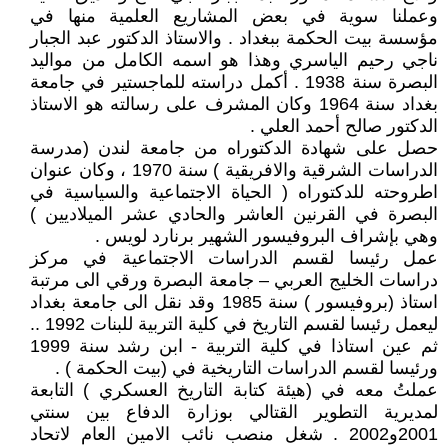
وعملنا سوية في بعض المشاريع العلمية منها في
مؤسسة بيت الحكمة ببغداد . والاستاذ الدكتور عبد الجبار
ناجي رحيم الياسري وهذا هو اسمه الكامل من مواليد
البصرة سنة 1938 . أكمل دراسته للماجستير في جامعة
بغداد سنة 1964 وكان المشرف على رسالته هو الاستاذ
الدكتور صالح أحمد العلي .
حصل على شهادة الدكتوراه من جامعة لندن (مدرسة
الدراسات الشرقية والافريقية ) سنة 1970 ، وكان عنوان
اطروحته للدكتوراه ( الحياة الاجتماعية والسياسية في
البصرة في القرنين العاشر والحادي عشر الميلاديين )
وهي بإشراف البروفيسور الشهير برنارد لويس .
عمل رئيسا لقسم الدراسات الاجتماعية في مركز
دراسات الخليج العربي – جامعة البصرة ورقي الى مرتبة
استاذ (بروفيسور ) سنة 1985 وقد نقل الى جامعة بغداد
ليعمل رئيسا لقسم التاريخ في كلية التربية للبنات 1992 ..
ثم عين استاذا في كلية التربية - ابن رشد سنة 1999
ورئيسا لقسم الدراسات التاريخية في (بيت الحكمة ) .
عملتُ معه في (هيئة كتابة التاريخ العسكري ) التابعة
لمديرية التطوير القتالي بوزارة الدفاع بين سنتي
2001و2002 . شغل منصب نائب الامين العام لاتحاد