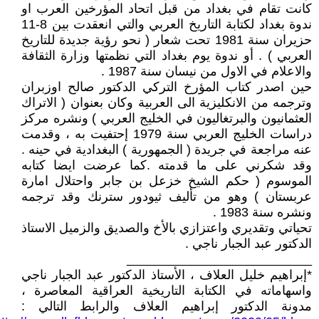
كانت تقام في بغداد من قبل اتحاد المؤرخين العرب او
ندوة بغداد لكتابة التاريخ العربي والتي انعقدت بين 8-11
حزيران سنة 1981 تحت شعار ( نحو رؤية جديدة للتاريخ
العربي ) . أو ندوة يوم بغداد التي نظمتها وزارة الثقافة
والاعلام في الاول من نيسان سنة 1987 .
حين اصدر كتاب المؤرخ التركي الدكتور صالح اوزبران
وترجمه من الانكليزية الى العربية وكان بعنوان ( الاتراك
العثمانيون والبرتغاليون في الخليج العربي ) ونشره مركز
دراسات الخليج العربي سنة 1979 إحتفيت به ، وقدمت
عنه مراجعة في جريدة ( الجمهورية ) البغدادية في حينه .
وقد شكرني على ما قدمته .كما عرضت ايضا كتابه
الموسوم ( حكم الشيخ خزعل بن جابر واحتلال امارة
عربستان ) وهو من تأليف ثيودور سترنك وقد ترجمه
ونشره سنة 1983 .
تحياتي وتقديري واعتزازي بالأخ والصديق والزميل الاستاذ
الدكتور عبد الجبار ناجي .
__________________________
*إبراهيم خليل العلاف ، الأستاذ الدكتور عبد الجبار ناجي
واسهاماته في الكتابة التاريخية العراقية المعاصرة ،
مدونة الدكتور إبراهيم العلاف والرابط التالي :