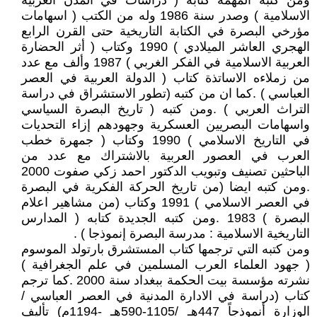
ومن كتبه المهمة كتابه ( دراسات في المدن العربية
الاسلامية ) وصدر سنة 1986 وله من الكتب ( اسهامات
مؤرخي البصرة في الكتابة التاريخية حتى القرن الرابع
الهجري العاشر الميلادي ) 1990 وكتاب ( أثر الحضارة
العربية الاسلامية في الفكر الغربي ) 1987 وألف مع عدد
من زملاءه الاساتذة كتاب ( الدولة العربية في العصر
العباسي ) .كما ان من كتبه (تطور الاستشراق في دراسة
التراث العربي ) .ومن كتبه ( تاريخ البصرة السياسي
واسهامات البصريين العسكرية وجهودهم إزاء التحديات
في التاريخ الاسلامي ) 1990 وكتاب ( جمهرة خطب
العرب في العصور العربية بالاشتراك مع عدد من
الباحثين تصنيف وتبويب الدكتور احمد زكي صفوت 2000
.ومن كتبه ايضا (من تاريخ الحركة الفكرية في البصرة
في العصر الاسلامي ) 1991 وكتاب (من مشاهير اعلام
البصرة ) 1983 .ومن كتبه الجديدة كتابه ( المدارس
التاريخية الاسلامية : مدرسة البصرة إنموذجا ) .
ومن كتبه التي ترجمها كتاب المستشرق بارتولد الموسوم
( جهود العلماء العرب المسلمين في علم الجغرافية )
نشرته مؤسسة بيت الحكمة ببغداد سنة 2000 .كما ترجم
كتاب (دراسة في الادارة المدنية في العصر العباسي /
الوزارة أنموذجاً 447هـ /1105-590هـ -1194م) تأليف