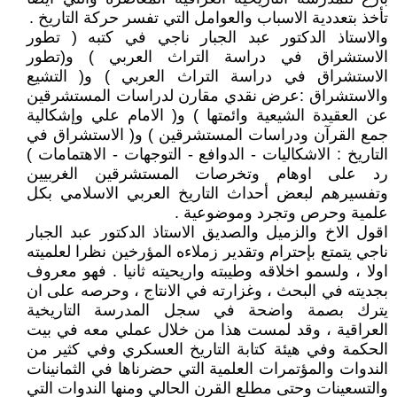
تأخذ بتعددية الاسباب والعوامل التي تفسر حركة التاريخ .
والاستاذ الدكتور عبد الجبار ناجي في كتبه ( تطور
الاستشراق في دراسة التراث العربي ) و(تطور
الاستشراق في دراسة التراث العربي ) و( التشيع
والاستشراق :عرض نقدي مقارن لدراسات المستشرقين
عن العقيدة الشيعية وائمتها ) و( الامام علي وإشكالية
جمع القرآن ودراسات المستشرقين ) و( الاستشراق في
التاريخ : الاشكاليات - الدوافع - التوجهات - الاهتمامات )
رد على اوهام وتخرصات المستشرقين الغربيين
وتفسيرهم لبعض أحداث التاريخ العربي الاسلامي بكل
علمية وحرص وتجرد وموضوعية .
اقول الاخ والزميل والصديق الاستاذ الدكتور عبد الجبار
ناجي يتمتع بإحترام وتقدير زملاءه المؤرخين نظرا لعلميته
اولا ، ولسمو اخلاقه وطيبته واريحيته ثانيا . فهو معروف
بجديته في البحث ، وغزارته في الانتاج ، وحرصه على ان
يترك بصمة واضحة في سجل المدرسة التاريخية
العراقية ، وقد لمست هذا من خلال عملي معه في بيت
الحكمة وفي هيئة كتابة التاريخ العسكري وفي كثير من
الندوات والمؤتمرات العلمية التي حضرناها في الثمانينات
والتسعينات وحتى مطلع القرن الحالي ومنها الندوات التي