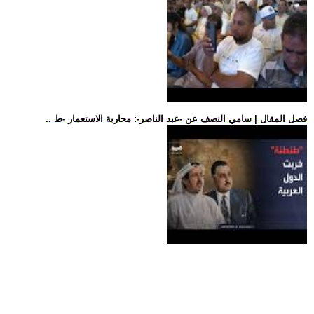
.. فصل المقال | سامي النصف عن -عبد الناصر-: محاربة الاستعمار -ط