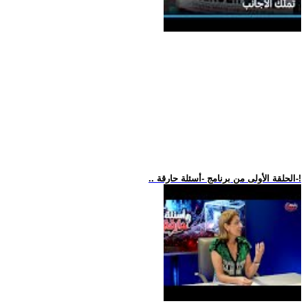
.. الحلقة الأولى من برنامج -أسئلة حارقة-!