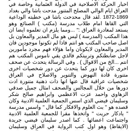
اخبار الحركة الاصلاحية في الدولة العثمانية وخاصة في
العراق ايام الوالي المصلح المتنور مدحت باشا والي بغداد
1869-1872 .لقد قال محدحت باشا في خطبته الوداعية
التي القاها امام طلاب مدرسة (مكتب ) الصنائع وهو
يستعد لمغادرة العراق :" ...ومما يلزم ان تعلموه ايضا ان
هذا المكتب (المدرسة ) ليس هو مال المدير والمعاون بل
اصل صاحب المكتب هو انتم فاذا لم تكونوا موجودين فان
المدير والمعاون لايكونان واما هؤلاء فهم مجرد مأمورين
لاجل ضابطتكم وتربيتكم فالذي يقي ناموس المكتب هم
انتم ...الخ من الاقوال ) . وفي الرسالة يتحدث عن صحف
اخرى كان لها دور كما يتحدث عن دور شخصيات اخرى
متنورة قادة النهوض والتنوير والاصلاح في العراق
شخصيات عراقية قال عنها انها ذات ذهنية متنورة ادت
دورها من خلال المجالس والصحف امثال جميل صدقي
الزهاوي واحمد عزت الاعظمي وابراهيم صالح شكر
وسليمان فيضي الذي اسس الجمعية العلمية الادبية وكان
قصده هو " بث العلوم والافكار كما قال " واسس مدرسة
" يادكار حريت " واتخذها مقرا للجمعية العلمية الادبية
واجتماعت اعضائها . كما اصدر سليمان فيضي جريدة
(الايقاظ) وهو اول كتب الرواية في العراق وسليمان