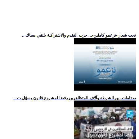
.. تحت شعار -نزعمو كاملين-... حزب التقدم والاشتراكية يلتقي بساك
.. صدامات بين الشرطة وآلاف المتظاهرين رفضا لمشروع قانون يسهّل ت