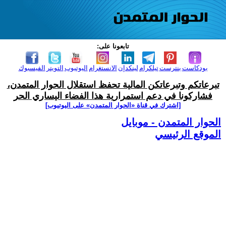
تابعونا على:
بودكاست
بنترست
تيلكرام
لينكدإن
الانستغرام
اليوتيوب
التويتر
الفيسبوك
تبرعاتكم وتبرعاتكن المالية تحفظ استقلال الحوار المتمدن،
فشاركونا في دعم استمرارية هذا الفضاء اليساري الحر
[اشترك في قناة ‫«الحوار المتمدن» على اليوتيوب]
الحوار المتمدن - موبايل
الموقع الرئيسي