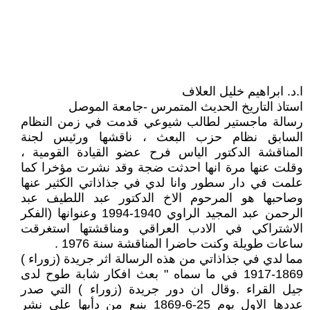
ا.د. ابراهيم خليل العلاف
استاذ التاريخ الحديث المتمرس -جامعة الموصل
رسالة ماجستير لطالب شيوعي قدمت في زمن النظام
السابق نظام حزب البعث ، ناقشها ورئيس لجنة
المناقشة الدكتور الياس فرح عضو القيادة القومية ،
وقلت عنها مرة انها احدثت ضجة وقد نشرت مؤخرا كما
علمت في دار سطور وانا لدي في جذاذاتي الكثير عنها
وصاحبها هو المرحوم الاخ الدكتور عبد اللطيف عبد
الرحمن عبد المجيد الراوي 1940-1994 وعنوانها (الفكر
الاشتراكي في الادب العراقي ومناقشتها استغرقت
ساعات طويلة وكنت حاضرا المناقشة سنة 1976 .
مما لدي في جذاذاتي من هذه الرسالة اثر جريدة (زوراء )
1869-1917 في ما سماه " بعث افكار شابة طوح لدى
جيل القراء .وقال ان دور جريدة (زوراء ) التي صدر
عددها الاول يوم 25-6-1869 ينبع من دأبها على نشر