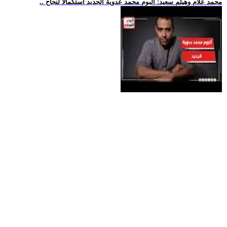
.. محمد علام وهيثم سعيد: ألبوم محمد عدوية الجديد استكمالا لنجاح