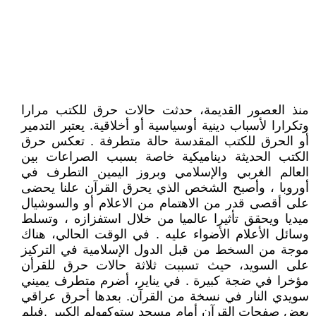
منذ العصور القديمة، حدثت حالات حرق للكتب مرارا
وتكرارا لأسباب دينية أوسياسية أو أخلاقية. يعتبر التدمير
أو الحرق للكتب المقدسة حالة متطرفة . تعكس حرق
الكتب الحديثة ديناميكية خاصة بسبب الصراعات بين
العالم الغربي والإسلامي وبروز اليمين التطرف في
أوروبا ، وأصبح الشخص الذي يحرق القرآن علنا يحضى
على أقصى قدر من الاهتمام من الاعلام أو والسوشيال
ميديا ويحقق تأثيرا عالميا من خلال استفزازه ، وتسلط
وسائل الأعلام الأضواء عليه . في الوقت الحالي، هناك
موجة من السخط من قبل الدول الإسلامية في التركيز
على السويد، حيث تسببت ثلاثة حالات حرق للقرأن
مؤخرا في ضجة كبيرة . في يناير، أضرم متطرف يميني
سويدي النار في نسخة من القرآن. بعدها أحرق عراقي
بعض صفحات القرآن أمام مسجد ستوكهولم الكبير .فيلم