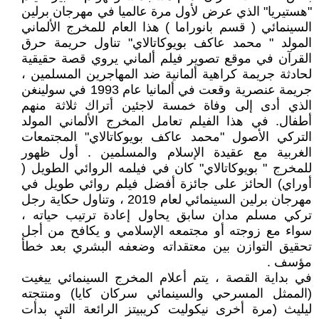
"‏‏هستيريا‏‏" الذي عرض لأول مرة عالميا في مهرجان برلين
السينمائي ( قسم بانوراما ) هذا العام للمخرج الألماني
المولد " محمد عاكف بويوكاتالاي" تناول حريمة حرق
القرآن في موقع تصوير فيلم ألماني يروي قصة حقيقية
لحادثة جريمة كراهية ألمانية ضد المهاجرين المسلمين ،
جريمة عنصرية وقعت في ألمانيا عام 1993 في سولينغن
الذي أدى إلى وفاة خمسة لاجئين أتراك ثلاثة منهم
أطفال. في هذا الفيلم تعامل المخرج الألماني المولد
التركي الأصول "محمد عاكف بويوكاتالاي" المجتمعات
الغربية مع عقيدة الإسلام والمسلمين . أول ظهور
للمخرج " بويوكاتالاي" كان في فيلمه الروائي الطويل (
أوراي) الحائز على جائزة أفضل فيلم روائي طويل في
مهرجان برلين السينمائي لعام 2019 ، وتناول حكاية رجل
تركي مسلم مدان سابق يحاول إعادة ترتيب حياته ،
سواء مع زوجته أو مجتمعه الإسلامي و يكافح من أجل
تحقيق التوازن بين معتقداته وضعفه البشري بعد خطأ
مؤسف .
في بداية القصة ، يتم أعلام المخرج السينمائي ييغيت
(الممثل المسرحي والسينمائي سركان كايا) ومنتجته
ليليث (مرة أخرى نيكوليت كريبيتز الرائعة التي بدأت