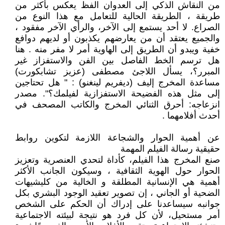
من النقاش الذكي إلى العدوان الفظ يعكس بأكثر من
طريقة ، الطريقة الحالية للتعامل مع هذا النوع من
الصراع. لا أحد يستمع إلى الآخر، والرأي الآخر مفقود ،
والجميع يعتقد أن من يعارضهم يكذبون أو لديهم دوافع
خفية ويبدو أن الطريق إلى الهاوية أمر لا مفر منه . ‏‏هنا
هل ترسم‏‏ الخط الفاصل بين الفن‏‏ والاستفزاز غير
المبرر‏‏؟، يسأل اللاجئ مصطفى (عزيز تشابكورت)
مساعدة المخرج إليف (ديفريم لينغنو) : " هل تحتاجين
إلى مثل هذه الفضيحة الاستفزازية لفيلمك؟". مصدر
انزعاجه: أحرق الثنائي المخرج والكاتب المصحف في
أحدث أفلامهما .
عن أهمية الحوار والشجاعة اللازمة لتكوين روابط
حقيقية رسالة الفيلم المهمة
صنع المخرج هذا الفيلم، كأداة لتحدي العنصرية وتعزيز
الحوار حول الهوية الثقافية ، وسيكون الجانب الأكثر
أهمية هي الإنسانية المطلقة و الخالية من كليشيهات
الضحية أو الجاني ، إن تصوير تعقيد الوجود البشري بكل
جوانبه سيساعدنا على إدراك أن الحكم على الشخص
أمر مستحيل، لأن كل فرد هو نتيجة لبيئته الاجتماعية