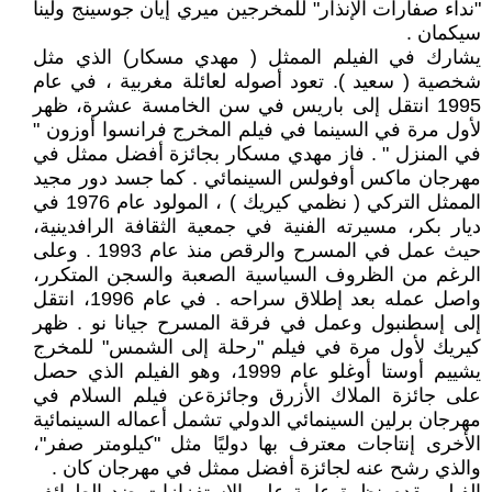
"نداء صفارات الإنذار" للمخرجين ميري إيان جوسينج ولينا
سيكمان .
يشارك في الفيلم الممثل ( مهدي مسكار) الذي مثل
شخصية ( سعيد ). تعود أصوله لعائلة مغربية ، في عام
1995 انتقل إلى باريس في سن الخامسة عشرة، ظهر
لأول مرة في السينما في فيلم المخرج فرانسوا أوزون "
في المنزل " . فاز مهدي مسكار بجائزة أفضل ممثل في
مهرجان ماكس أوفولس السينمائي . كما جسد دور مجيد
الممثل التركي ( نظمي كيريك ) ، المولود عام 1976 في
ديار بكر، مسيرته الفنية في جمعية الثقافة الرافدينية،
حيث عمل في المسرح والرقص منذ عام 1993 . وعلى
الرغم من الظروف السياسية الصعبة والسجن المتكرر،
واصل عمله بعد إطلاق سراحه . في عام 1996، انتقل
إلى إسطنبول وعمل في فرقة المسرح جيانا نو . ظهر
كيريك لأول مرة في فيلم "رحلة إلى الشمس" للمخرج
يشييم أوستا أوغلو عام 1999، وهو الفيلم الذي حصل
على جائزة الملاك الأزرق وجائزةعن فيلم السلام في
مهرجان برلين السينمائي الدولي تشمل أعماله السينمائية
الأخرى إنتاجات معترف بها دوليًا مثل "كيلومتر صفر"،
والذي رشح عنه لجائزة أفضل ممثل في مهرجان كان .