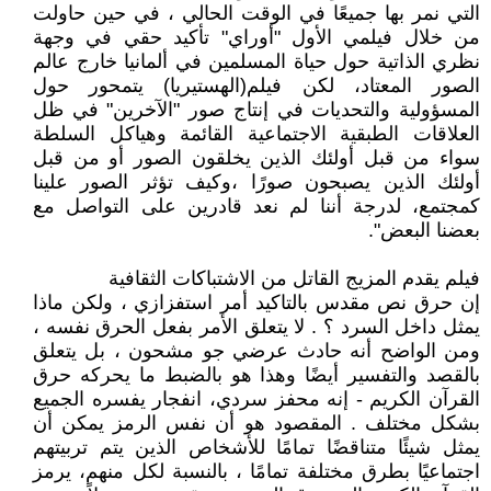
التي نمر بها جميعًا في الوقت الحالي ، في حين حاولت
من خلال فيلمي الأول "أوراي" تأكيد حقي في وجهة
نظري الذاتية حول حياة المسلمين في ألمانيا خارج عالم
الصور المعتاد، لكن فيلم(الهستيريا) يتمحور حول
المسؤولية والتحديات في إنتاج صور "الآخرين" في ظل
العلاقات الطبقية الاجتماعية القائمة وهياكل السلطة
سواء من قبل أولئك الذين يخلقون الصور أو من قبل
أولئك الذين يصبحون صورًا ،وكيف تؤثر الصور علينا
كمجتمع، لدرجة أننا لم نعد قادرين على التواصل مع
بعضنا البعض".
فيلم يقدم المزيج القاتل من الاشتباكات الثقافية
إن حرق نص مقدس بالتاكيد أمر استفزازي ، ولكن ماذا
يمثل داخل السرد ؟ . لا يتعلق الأمر بفعل الحرق نفسه ،
ومن الواضح أنه حادث عرضي جو مشحون ، بل يتعلق
بالقصد والتفسير أيضًا وهذا هو بالضبط ما يحركه حرق
القرآن الكريم - إنه محفز سردي، انفجار يفسره الجميع
بشكل مختلف . المقصود هو أن نفس الرمز يمكن أن
يمثل شيئًا متناقضًا تمامًا للأشخاص الذين يتم تربيتهم
اجتماعيًا بطرق مختلفة تمامًا ، بالنسبة لكل منهم، يرمز