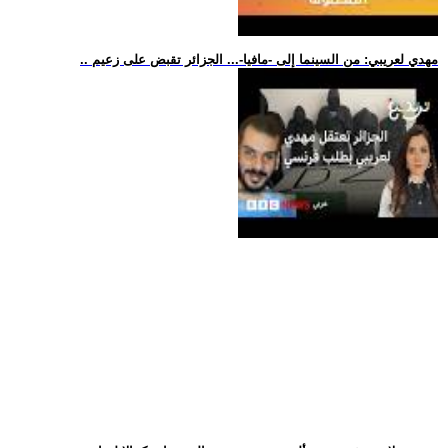
.. مهدي لعريبي: من السينما إلى -مافيا-... الجزائر تقبض على زعيم