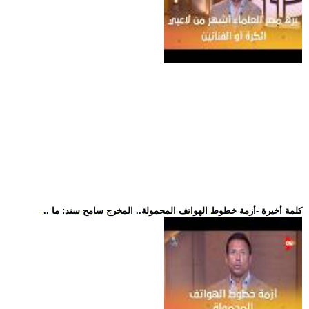
.. كلمة أخيرة -أزمة خطوط الهواتف المحمولة.. المخرج سامح سند: ما