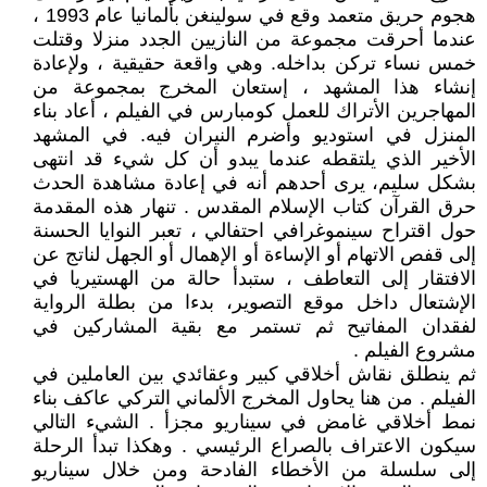
هجوم حريق متعمد وقع في سولينغن بألمانيا عام 1993 ،
عندما أحرقت مجموعة من النازيين الجدد منزلا وقتلت
خمس نساء تركن بداخله. وهي واقعة حقيقية ، ولإعادة
إنشاء هذا المشهد ، إستعان المخرج بمجموعة من
المهاجرين الأتراك للعمل كومبارس في الفيلم ، أعاد بناء
المنزل في استوديو وأضرم النيران فيه. في المشهد
الأخير الذي يلتقطه عندما يبدو أن كل شيء قد انتهى
بشكل سليم، يرى أحدهم أنه في إعادة مشاهدة الحدث
حرق القرآن كتاب الإسلام المقدس . تنهار هذه المقدمة
حول اقتراح سينموغرافي احتفالي ، تعبر النوايا الحسنة
إلى قفص الاتهام أو الإساءة أو الإهمال أو الجهل لناتج عن
الافتقار إلى التعاطف ، ستبدأ حالة من الهستيريا في
الإشتعال داخل موقع التصوير، بدءا من بطلة الرواية
لفقدان المفاتيح ثم تستمر مع بقية المشاركين في
مشروع الفيلم .
ثم ينطلق نقاش أخلاقي كبير وعقائدي بين العاملين في
الفيلم . من هنا يحاول المخرج الألماني التركي عاكف بناء
نمط أخلاقي غامض في سيناريو مجزأ . الشيء التالي
سيكون الاعتراف بالصراع الرئيسي . وهكذا تبدأ الرحلة
إلى سلسلة من الأخطاء الفادحة ومن خلال سيناريو