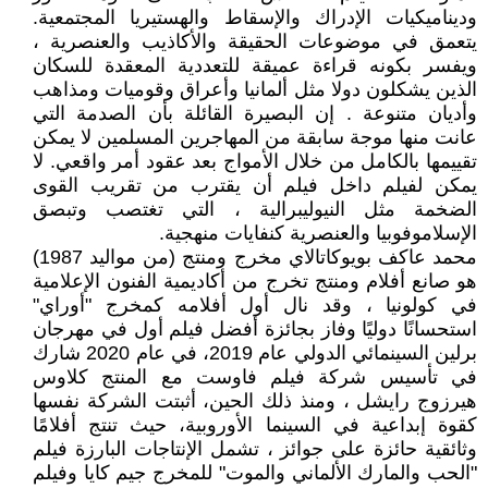
وديناميكيات الإدراك والإسقاط والهستيريا المجتمعية.‏
يتعمق في موضوعات الحقيقة والأكاذيب والعنصرية ،
ويفسر بكونه قراءة عميقة للتعددية المعقدة للسكان
الذين يشكلون دولا مثل ألمانيا وأعراق وقوميات ومذاهب
وأديان متنوعة . إن البصيرة القائلة بأن الصدمة التي
عانت منها موجة سابقة من المهاجرين المسلمين لا يمكن
تقييمها بالكامل من خلال الأمواج بعد عقود أمر واقعي. لا
يمكن لفيلم داخل فيلم أن يقترب من تقريب القوى
الضخمة مثل النيوليبرالية ، التي تغتصب وتبصق
الإسلاموفوبيا والعنصرية كنفايات منهجية.
محمد عاكف بويوكاتالاي مخرج ومنتج (من مواليد 1987)
هو صانع أفلام ومنتج تخرج من أكاديمية الفنون الإعلامية
في كولونيا ، وقد نال أول أفلامه كمخرج "أوراي"
استحسانًا دوليًا وفاز بجائزة أفضل فيلم أول في مهرجان
برلين السينمائي الدولي عام 2019، في عام 2020 شارك
في تأسيس شركة فيلم فاوست مع المنتج كلاوس
هيرزوج رايشل ، ومنذ ذلك الحين، أثبتت الشركة نفسها
كقوة إبداعية في السينما الأوروبية، حيث تنتج أفلامًا
وثائقية حائزة على جوائز ، تشمل الإنتاجات البارزة فيلم
"الحب والمارك الألماني والموت" للمخرج جيم كايا وفيلم