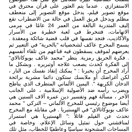
الاستفزازي . عندما يتم العثور على قرآن محترق في
موقع تصوير فيلم، يدخل موقع التصوير إلى منعطف
مظلم ويدخل فريق العمل في حالة من الاضطراب تقع
إليف المتدربة البالغة من العمر 24 عامًا في مرمى
الاتهامات، فتنخرط في لعبة خطيرة من الأسرار
والأكاذيب، فتجد نفسها في قلب قضية شائكة ومعقدة .
يسمح المخرج عاكف لشخصياته "بالحرية" في التعبير ثم
يعرضهم لموقف يسقطون فيه قناعهم من تلقاء أنفسهم
. فكرة الحريق رمزية. ينظر "محمد عاكف بويوكاتالاي"
إلى الفكرة كحدث يصعب علاجه أوتبريره . وبشكل ما
أراد المخرج أن يخبرنا : " يمكنك إنقاذ نفسك من النار ،
لكن أغراضك أو ملابسك ستكون دائما مشربة برائحة
الدخان الكريهة ". اليمين الألماني المتطرف الذي يناطح
ويضرب رأسه ضد الأصولية الإسلامية ، على الجانب
الآخر ، مسألة فهم وتفسير دين عمره آلاف السنين هي
أيضا موضوع رئيسي للمخرج الألماني – التركي " محمد
عاكف بويوكاتالاي" في ‏‏الهستيريا . في مقابلة مع المخرج
تحدث عن الفيلم قائلاُ :" الهستيريا هي استمرار
لمناقشتي حول تمثيل وسائل الإعلام، وخاصة في
المساحات المشحونة سياسيًا وعاطفيًا للخطاب، مثل تلك