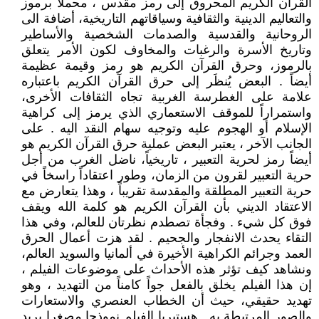
القرآن الكريم المحروق إلى رمز مقدس ، محملاً برموز
والتعاليم الدينية والثقافية وسياقاتهم التاريخية، أضافة الى
الروحانية والقدسية والصدمات الشخصية والأساطير
وتاريخ الأسرة والرغبات والمخاوف لكون الأمر يتعلق
بالرموز، وحرق القرآن الكريم هو رمز وقيمة عظيمة
أيضاً . البعض يُنظَر إلى حرق القرآن الكريم باعتباره
علامة على الغطرسة الغربية تجاه الثقافات الأخرى،
واستمراراً للموقف الاستعماري الذي يرمز إلى كراهية
الإسلام أو الهجوم عليه وتوجيه سهام النقد اليه . على
الجانب الآخر ، يعتبر البعض عملية حرق القرآن الكريم هو
أيضاً رمز لحرية التعبير ، تاريخياً، ناضل الغرب من أجل
حرية التعبير لقرون من الزمان، وطور اعتقاداً راسخاً في
حرية التعبير المطلقة والمقدسة تقريباً ، وهذا يتعارض مع
الاعتقاد الديني بأن القرآن الكريم هو كلمة الله ويقف
فوق كل شيء . وفجأة تصطدم نظرتان للعالم، وفي هذا
التقاء يحدث الانفجار والجحيم . لقد هزت أعمال الحرق
العمد وجرائم الكراهية الأخيرة في ألمانيا والسويد العالم،
ونشاهد كيف تؤثر هذه الأحداث على موضوعات الفيلم ،
إن هذا الفيلم يخلق بالفعل جواً كامناً من التهديد ، وهو
تهديد حقيقي، حيث أن الخطاب العنصري والاستعارات
والصور المرتبطة به . هستيريا الفيلم نموذجا مصغرا يريد