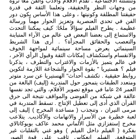
وتنشئته الاجتماعية . تقدم الأفلام والأدب والفن معًا ثروة
من وجهات النظر والحقيقة، وتعلمنا الثقة في قدرة
حقيقتنا المطلقة وكونيتها ، وعلى هذا الأساس يكون دور
الفن في تحدي العنصرية وتعزيز الحوار مهماً ورسالة
عظيمة . يطرح الفيلم سؤالاً ملحًا: كيف يمكننا التحدث
والاستماع إلى بعضنا البعض في عالم من الآراء المتباينة
والتعصب والحقائق المجزأة؟ . أرى هذا الشريط
السينمائي يعرض مساحة سينمائية لمواجهة الخوف
والانقسام واستكشاف إمكانات الثقة وقبول الرأي الآخر ،
في عالم يتميز بالأزمات والاغتراب والتطرف ، يذكرنا
فيلم ؟ هستيريا " بقوة الحوار والشجاعة اللازمة لتكوين
روابط حقيقية . تكشف أحداث" الهستيريا عن سرد متوتر
ومتعدد الطبقات يتمحور حول المتدربة (إليف) البالغة من
العمر 24 عاما في موقع تصوير الأفلام، والتي تجد نفسها
عالقة في شبكة من الفوضى والمواقف نتيجة الى حرق
القرآن الذي أدى إلى تعطيل الإنتاج . تسقط المتدربة في
مرمى النيران ، وتنجذب ( مساعدة المخرج ) إليف إلى
لعبة خطيرة من الأسرار والاتهامات والأكاذيب. يتلاعب
مخرج إستفزازي مثل الألماني محمد عاكف بويوكاتالاي
بفكرة ( الفيلم داخل الفيلم ) وهو غني بالتقلبات غير
المتوقعة. الفيلم انعكاس ثاقب على قوة الصور