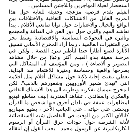
استحضار لحياة المهاجرين واللاجئين المسلمين .
الفيلم يقدم فرضية مزعجة وحديثة للغاية حول هذا
المزيج القاتل من الاشتباكات الثقافية والاختلافات بين
الواقع والخيال والاعتبارات حول نوايا صانعي الأفلام . يبدأ
نقاشه المهم والثري حول دور الفن في الثقافة والمجتمع
وتأثيره في التحولات السياسية والاقتصادية وسط بحر
من المتغيرات العالمية ، ربما أراد المخرج الألماني تنسيق
الأثارة لصنع أطاراً جيدا لتأطير سرد القصة . ولكن في
مرحلة معينة يبدو الفيلم أكثر وعيا( من خلال مشاهد
التصوير و ألاضاءة ) ، ومن المؤسف أن المشاكل التي
يطرحها واقعية وحساسة ومثيرة للاهتمام منذ البداية.
يعطي ييغيت إجابة ذكية حول مشاكل أفلام مثل أفلامه
التي "تهدئ ضمير الأوروبيين وشعورهم بالذنب". لكن
المخرج يتمسك بفكرته ونظرته الى هذا الاشتباك الثفافي
والفكري والعقائدي . تشاهد المتدربة إليف مقاطع فيديو
لمظاهرات عنيفة في بلدان أحرق فيها شخص ما القرآن
ويخشى على حياته . على الجانب الآخر ، يضيع سيناريو
كاتالاي الكثير من الوقت في التفاصيل شبه الاستقصائية
لأدلة الشرطة حول حوداث حرق القرأن أو الرسوم
الكاريكاتيرية عن الرسول محمد . يجب القول إن انتقاله