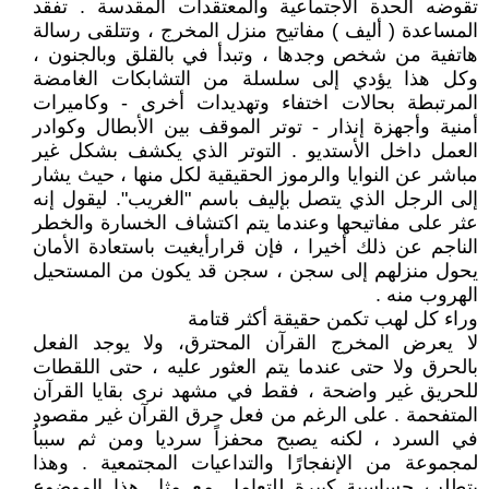
تقوضه الحدة الاجتماعية والمعتقدات المقدسة . تفقد
المساعدة ( أليف ) مفاتيح منزل المخرج ، وتتلقى رسالة
هاتفية من شخص وجدها ، وتبدأ في بالقلق وبالجنون ،
وكل هذا يؤدي إلى سلسلة من التشابكات الغامضة
المرتبطة بحالات اختفاء وتهديدات أخرى - وكاميرات
أمنية وأجهزة إنذار - توتر الموقف بين الأبطال وكوادر
العمل داخل الأستديو . التوتر الذي يكشف بشكل غير
مباشر عن النوايا والرموز الحقيقية لكل منها ، حيث يشار
إلى الرجل الذي يتصل بإليف باسم "الغريب". ليقول إنه
عثر على مفاتيحها وعندما يتم اكتشاف الخسارة والخطر
الناجم عن ذلك أخيرا ، فإن قرارأيغيت باستعادة الأمان
يحول منزلهم إلى سجن ، سجن قد يكون من المستحيل
الهروب منه .
وراء كل لهب تكمن حقيقة أكثر قتامة
لا يعرض المخرج القرآن المحترق، ولا يوجد الفعل
بالحرق ولا حتى عندما يتم العثور عليه ، حتى اللقطات
للحريق غير واضحة ، فقط في مشهد نرى بقايا القرآن
المتفحمة . على الرغم من فعل حرق القرآن غير مقصود
في السرد ، لكنه يصبح محفزاً سرديا ومن ثم سبباُ
لمجموعة من الإنفجارًا والتداعيات المجتمعية . وهذا
يتطلب حساسية كبيرة للتعامل مع مثل هذا الموضوع