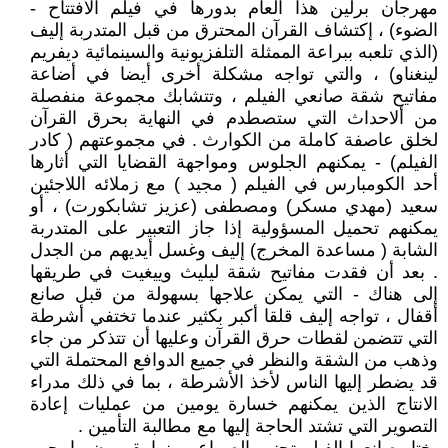
مهرجان برلين هذا العام بدورها في فيلم الأفتتاح -
الضوء) ، إكتشاف القرآن المحترق من‏ قبل المتدربة إليف
(الذي تلعبه ببراعة الممثلة التلفزيونية والسينمائية ديفريم
لينغناو) ، والتي تواجه مشكلة أخرى أيضا في أضاعة
مفاتيح شقة صانعي الفيلم ، وتتشابك مجموعة منفصلة
من ألاحداث التي ستصطدم في النهاية بحرق القرآن
لخلق عاصفة كاملة من الكوارث . في مجموعتهم ( كادر
الفيلم) - يمكنهم الجلوس ومواجهة القضايا التي أثارها
أحد الكومبارس في الفيلم ( مجيد ) مع زملائه اللاجئين
سعيد (مهدي مسكر) ومصطفى (عزيز تشابكورت) ، أو
يمكنهم تحميل المسؤولية إذا جاز التعبير على المتدربة
الشابة ( مساعدة المخرج) إليف وغسل أيديهم من الجدل
. بعد أن فقدت مفاتيح شقة ليليث وييغيت في طريقها
إلى هناك - التي يمكن علاجها بسهولة من قبل صانع
أقفال ، تواجه إليف قلقا أكبر بكثير عندما تختفي أشرطة
التي تتضمن لقطات حرق القرآن وعليها أن تتذكر من جاء
وذهب من الشقة والنظر في جميع الدوافع المحتملة التي
قد يضطر إليها الناس لأخذ الأشرطة ، بما في ذلك مدراء
الانتاج الذين يمكنهم خسارة يومين من عمليات إعادة
التصوير التي تشتد الحاجة إليها مع مطالبة التأمين .