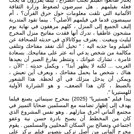
يختار صانعوا الفيلم تجنب الصراع ، بينما يقررون ما يجب
فعله بفيلمهم . هل سيرضون لضغوط وزارة الثقافة
الألمانية التي تلقت معلومات حول حرق القرآن؟ ، أم
سيمضون قدما في فيلمهم الأصلي؟ .‏ بينما تقود المتدربة
إليف الجميع إلى المنزل ، كلهم مرهقون في نهاية يوم
مشحون عاطفيا ، تدرك أنها فقدت مفاتيح منزل المخرج
ليليث وييغيت . يعترف بيوكاتالاي في حديثه للصحافة عن
الفيلم وما جذبه اليه : " ‏‏تخيل أنك تفقد مفتاحك وتتلقى
مكالمة من شخص يدعي أنه عثر على مفاتيحك. بسعادة
غامرة ، تشارك عنوانك ، وتنتظر بفارغ الصبر أن يعيدها
الغريب ... لكنه لا يظهر أبدا‏‏" ، ويكمل حديثه : "‏‏الآن ،
هناك ، شخص ما يحمل مفتاحك ، ويعرف أين تعيش ،
ويمكن أن يدخل منزلك في أي لحظة. هذا الشعور
بالضبط ، كان هذا الضعف، و هو الشرارة الأولية
للهستيريا ‏‏".
يبدأ فيلم "هستيريا" (2025) بمخرج سينمائي يصنع فيلما
يهدف إلى إظهار تضامنه مع المسلمين ضحايا التمييز في
مجتمع ألماني أحرق منازلهم . وهو نفس المشروع الذي
كان من المخطط أن يصبح بادرة حسن نية وعفو
اجتماعي وتصالح بين السكان المحليين والمسلمين . يقوم
مخرج ألماني من أصل تركي بتصوير فيلم يركز على