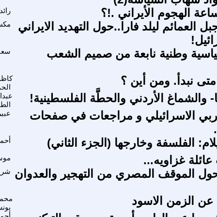
عة الهجوم الأيراني .!؟
رائد
العمائم ليلد فارا..حول التهديد الايراني
مكس
ئيل!
اسية وطنية نابعة من صميم الشعب
سعاد
 متى نبدأ. ومن أين ؟
كاظم
الح
 والشماغ الأردني والحطَّة الفلسطينية!
عبدا
الطو
ربي الاسرائيلي و مراجعات في صفحات
عبي
ام: الفلسفة وخارجها (الجزء الثاني)
أحم
ائلة غزاويه...
موس
ول الموقف المصري من التهجير والعدوان
شري
عن الزمن الاسود
محمد
يون
أحم