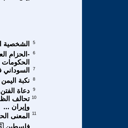
5
الشخصية ال
6
-الحزام ال
الحكومات ا
7
السوداني في
8
نكبة اليمن
9
دعاة الفتن
10
تحالف الظل
وإيران ...
11
فلسطين 🇵🇸 وليس فقط الإنسان الفلسطيني .