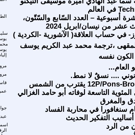
 سما عبد الهادي أميرة موسيقى التيكنو
 العالم
رة أسبوعية – العدد السّابع والسّتّون،
الطا
ث عشر من نيسان/ابريل 2024
ز- في حساب العلاقة( الآشورية -الكردية )
سليم
يوس
لمقهى ،ترجمة محمد عبد الكريم يوسف
محمد
يوس
الكون نفسه
إلي
 العام...
مرو
نوني .... نسقٌ لا نمط.
مرو
قاسم
لمئوية التاسعة لوفاته أبو حامد الغزالي
عمر
دق والمغرق
م سنغافورا في محاربة الفساد
جواد
أساليب التفكير الحديث
عبدا
ن من الرد
اسما
الرف