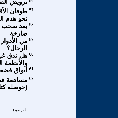
56
ترويض الط
57
نحو هدم ال
58
بعد سحب دع
صارخة
59
من الأدوار 
الرجال؟
60
هل تدق غزة
والأنظمة ا
61
أبواق فضح
62
مساهمة في ت
(حوصلة كتا
الموضوع