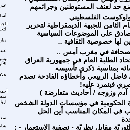
 حد لعنف المستوطنين وجرائمهم
علي 
لهولوكوست الفلسطيني
أسام
ام الثامن للجبهة الديمقراطية لتحرير
الجب
لتح
ادق على الموضوعات السياسية
ن لها خصوصية الثقافية ..
ديار
لصحافة في مغرب أمس ..
عبد 
تحاد الطلبة العام في جمهورية العراق
تيسير
الآ
ئه بمناسبة ذكرى تأسيسه
 فاضل الربيعي وأخطاؤه الفادحة تصدم
علاء
صري فيتمرد عليه!
آدم وزوجه / أحاديث متعارضة )
أحمد
منص
اة الحكومية في مؤسسات الدولة الشخص
اريا
ب في المكان المناسب أين الحل
دة
سعيد
لثوريّة مقابل نظريّة - تصفية الإستعمار - :
شاد