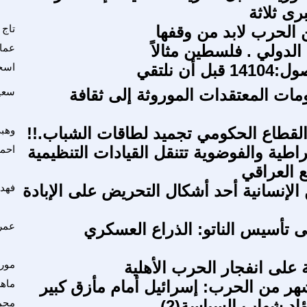
رى ثلاثة
 الحرب لابد من وقفها
تاج 
لدولي . فلسطين مثالاً
عمار
 أن نلتقي
اسح
ات المعتقدات الموروثة إلى ثقافة
سعي
لقطاع الحكومي تجميد لطاقات الشباب.!!
وهب
راطية والفوضوية تتنقل القيادات التنظيمية
احم
 العراقي
الإنسانية أحد أشكال التحريض على الإبادة
فهد
 على تأسيس الناتو: الذراع العسكري
عمر
موري
هر من الحرب: إسرائيل أمام مأزق كبير
ماه
اد شهاب السياسة(2)
محم