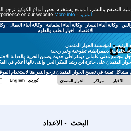
ة التصفح والنشر، الموقع يستخدم بعض أنواع الكوكيز نرجو النق
More info - المزيد
experience on our website
الفن
-
وكالة أنباء اليسار
-
وكالة أنباء العلمانية
-
وكالة أنباء العمال
-
وكا
الاقتصاد
-
اخبار الطب والعلوم
 الرئيسي لمؤسسة الحوار المتمدن
، علمانية، ديمقراطية، تطوعية وغير ربحية
ل مجتمع مدني علماني ديمقراطي حديث يضمن الحرية والعدالة الاجتم
حوار المتمدن على جائزة ابن رشد للفكر الحر والتى نالها أعلام في الفك
م مشاكل تقنية في تصفح الحوار المتمدن نرجو النقر هنا لاستخدام الموقع
كوردي
English
الاخبار
مراكز
الحوار المتمدن
البحث - الاعداد