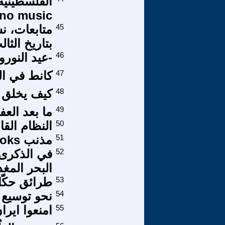
الفلسطينية
Techno music في
45
متابعات، نش
بتاريخ الثال
46
-عيد النورو
47
كانط في ا
48
كيف يخلق 
49
ما بعد العفو
50
النظام القا
51
مذنب 12P/Pons-Brooks يقترب من الشمس
52
في الذكرى ا
البحر المغ
53
طرائق حكّا
54
نحو توسيع 
55
امنعوا ايرا