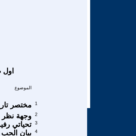
اول ص
الموضوع
1
مختصر تاري
2
وجهة نظر 
3
تحياتي رفيق
4
بيان الحب