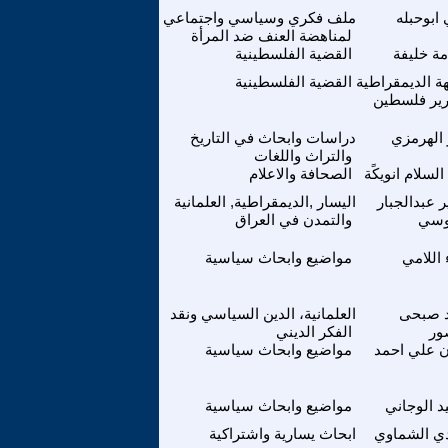
ابوحبله
ملف فكري وسياسي واجتماعي
لمناهضة العنف ضد المرأة
ة خليفة
القضية الفلسطينية
هة الديمقراطية
القضية الفلسطينية
رير فلسطين
 الهرمزي
دراسات وابحاث في التاريخ
والتراث واللغات
السلام انويكًة
الصحافة والاعلام
 عبدالجبار
اليسار ,الديمقراطية, العلمانية
لوسي
والتمدن في العراق
 اللامي
مواضيع وابحاث سياسية
 صبحى
العلمانية، الدين السياسي ونقد
ور
الفكر الديني
ن علي احمد
مواضيع وابحاث سياسية
 الوجاني
مواضيع وابحاث سياسية
ي الشماوي
ابحاث يسارية واشتراكية