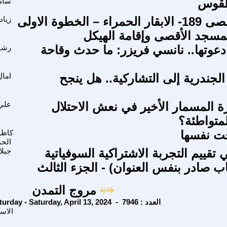
ُقوس
سامي
طوفان الأقصى 189- الابقار الحمراء – الخطوة الاولى
زياد
مسجد الأقصى وإقامة الهيكل
وتها.. نانسي فريزر: ما حدث وقاحة
رشي
الجندرية إلى التشاركية.. هل ينجح
امال
 المسمار الأخير في نعش الاحتلال
علي
لمتواطئة؟
ت نفسها
كاظم
الح
قييم التجربة الاشتراكية السوفياتية
جيلا
ب صادر بنفس العنوان) - الجزء الثالث
مروج التمدن
Saturday - Saturday, April 13, 2024 - العدد : 7946
الاس