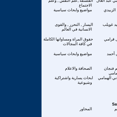
 عبد العال
الفلسفة ,علم النفس , وعلم
الاجتماع
 الزبيدي
مواضيع وابحاث سياسية
د غويلب
اليسار , التحرر , والقوى
الانسانية في العالم
 قرامي
حقوق المراة ومساواتها الكاملة
في كافة المجالات
 أحمد
مواضيع وابحاث سياسية
 فنجان
الصحافة والاعلام
مامي
ني الهمامي
ابحاث يسارية واشتراكية
وشيوعية
م
المحاور