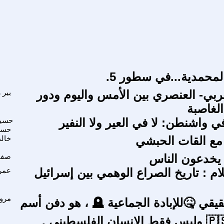
محمدية...في سطور 5.
عربي- العنصري بين الأمس واليوم ودور
بير 
لغاصبة
 واشنطن: لا في العير ولا النفير
حسين
حسي
 مع القات الحبشي
خال
 يخدعون الناس
صفا
ام : تاريخ الصراع الوهمي بين إسرائيل
عمرو
مرو
المعنى الحقيقي 🤒للإبادة الجماعية 🪦 ، هو دفن أسم