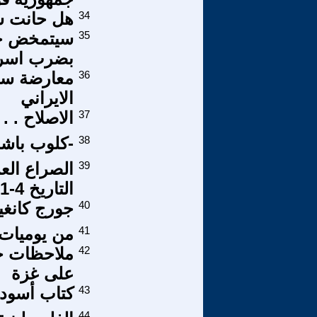
34
هل حانت سا
35
سيتمخض جبل 
بضرب اسرا
36
معارضة سي
الايراني
37
الاصلاح . .
38
-كلوب باشا-
39
الصراع الع
التاريخ 4-1.
40
جورج كانغيل
41
من يوميات ع
42
ملاحظات ح
على غزة
43
كتاب أسود 
44