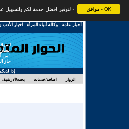
موافق - OK
لتوفير افضل خدمة لكم ولتسهيل عملي
أخبار عامة
-
وكالة أنباء المرأة
-
اخبار الأدب و
الموقع
يسارية
"من أج
حاز ال
إذا لديك
الزوار
اضافة/خدمات
بحث/الارشيف