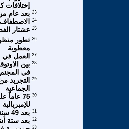
إختلافات كب
23
بعد عام من
24
الاصطفاف ا
25
عشتار الفصول:14104 قبل
26
تطور منظوم
معطوبة
27
العمل في ا
28
بين الاوتوق
في المجتمع
29
التجريد من 
الجماعية
30
75 عاماً
للإمبريالية
31
بعد 49 سنة على انفجار الحرب الأهلية
32
بعد ستة أش
33
جمهورية فؤ