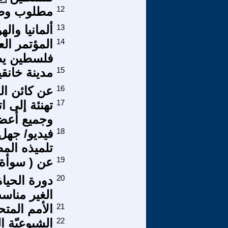
12
مطلوب وضع
13
ألمانيا وا
14
المؤتمر الع
فلسطين يص
15
مدينة خانقي
16
عن كائن ا
17
تهنئة إلى ا
وجميع أعضا
18
فيديو/ جهل
تلميذه الم
19
عن ( سوأة 
20
دورة الحي
الغير مناس
21
الأمم المتح
22
الشيوعيّة ا