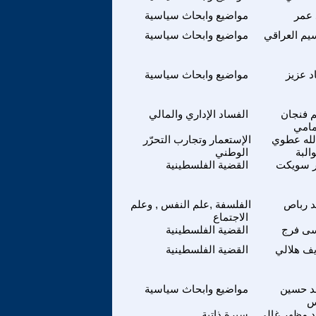
 عمر
مواضيع وابحاث سياسية
يم العراقي
مواضيع وابحاث سياسية
 عزيز
مواضيع وابحاث سياسية
 فنجان
الفساد الإداري والمالي
مامي
لله عطوي
الإستعمار وتجارب التحرّر
البة
الوطني
ر سويكت
القضية الفلسطينية
د رباص
الفلسفة ,علم النفس , وعلم
الاجتماع
ى فرج
القضية الفلسطينية
ف هلالي
القضية الفلسطينية
 حسين
مواضيع وابحاث سياسية
س
د مظهر غالي
سيرة ذاتية