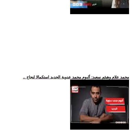
.. محمد علام وهيثم سعيد: ألبوم محمد عدوية الجديد استكمالا لنجاح