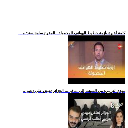
.. كلمة أخيرة -أزمة خطوط الهواتف المحمولة.. المخرج سامح سند: ما
.. مهدي لعريبي: من السينما إلى -مافيا-... الجزائر تقبض على زعيم