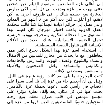
إلى أهالي غزة الصامدين، موضوع الفيلم عن شخص
خنثى يهرب من غزة ويذهب إلى تل أبيب لكي يمارس
الدعارة ببيع جسده هناك ... في ظروف أخرى لم أكن
لاهتم، او اعلق... لكن بعد أكثر من 6 أشهر من المذابح
والتي تصل إلى جرائم الابادة الجماعية كما قالت محكمة
العدل الدولية يذهب اختيار مهرجان كان لفيلم بهذا
المستوى من الضحالة الفكرية ولمخرجة يهودية فرنسية
تحمل الجنسية الإسرائيلية. هناك العديد من الأفلام
الإنسانية التي تتناول القضية الفلسطينية.
ان استخدام اسم غزة بهذا الشكل يخدع الكثير ممن
يتعاطفون مع ما يحدث من مجازر للمدنيين من الأطفال
والنساء والشيوخ وقصف البيوت والمدارس والجامعات
والكنائيس والمساجد وقتل الصحفيين والأطباء
والمسعفبن وموظفي الإغاثة.
كتبت المخرجة ما يلي لقد كانت رؤية عابرة في الليل.
وقيل لي أن أحدهم جاء من غزة إلى تل أبيب سيرا على
الأقدام. في رأسي كنت أدعوها بجميلة غزة. بالكاميرا،
بحثت عنها في كل مكان. يعد بإلقاء نظرة مؤثرة على
مجتمع مهمش في قلب صراع معقد. يتبع رحلة
المتحولين جنسيًا الفلسطينيين الذين فروا من غزة إلى