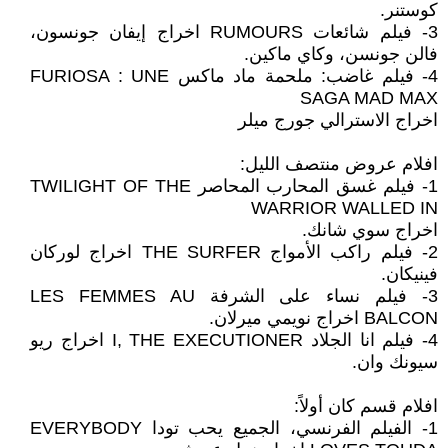
كوستنر.
3- فيلم شائعات RUMOURS اخراج إيفان جونسون،
فالن جونسن، وكاي ماكين.
4- فيلم غاضب: ملحمة ماد ماكس FURIOSA : UNE
SAGA MAD MAX
اخراج الاسترالي جورج ميلر
افلام عروض منتصف الليل:
1- فيلم غسق المحارب المحاصر TWILIGHT OF THE
WARRIOR WALLED IN
اخراج سوي شانك.
2- فيلم راكب الأمواج THE SURFER اخراج لوركان
فينيكان.
3- فيلم نساء على الشرفة LES FEMMES AU
BALCON اخراج نويمي ميرلان.
4- فيلم انا الجلاد I, THE EXECUTIONER اخراج ريو
سيونك وان.
افلام قسم كان أولاً:
1- الفيلم الفرنسي، الجميع يحب تودا EVERYBODY