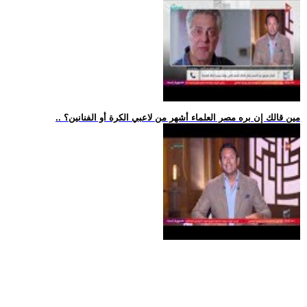
.. مين قالك إن بره مصر العلماء أشهر من لاعبي الكرة أو الفنانين؟