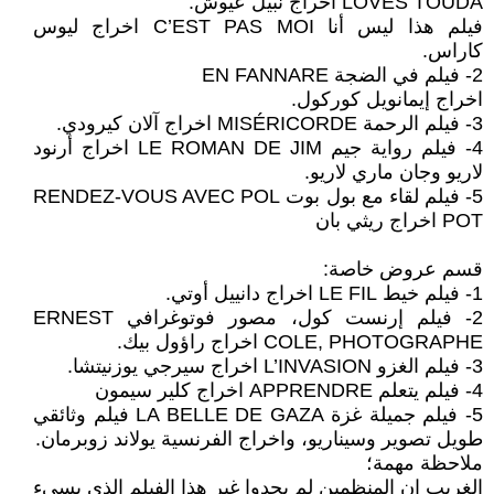
LOVES TOUDA اخراج نبيل عيوش.
فيلم هذا ليس أنا C’EST PAS MOI اخراج ليوس
كاراس.
2- فيلم في الضجة EN FANNARE
اخراج إيمانويل كوركول.
3- فيلم الرحمة MISÉRICORDE اخراج آلان كيرودي.
4- فيلم رواية جيم LE ROMAN DE JIM اخراج أرنود
لاريو وجان ماري لاريو.
5- فيلم لقاء مع بول بوت RENDEZ-VOUS AVEC POL
POT اخراج ريثي بان
قسم عروض خاصة:
1- فيلم خيط LE FIL اخراج دانييل أوتي.
2- فيلم إرنست كول، مصور فوتوغرافي ERNEST
COLE, PHOTOGRAPHE اخراج راؤول بيك.
3- فيلم الغزو L’INVASION اخراج سيرجي يوزنيتشا.
4- فيلم يتعلم APPRENDRE اخراج كلير سيمون
5- فيلم جميلة غزة LA BELLE DE GAZA فيلم وثائقي
طويل تصوير وسيناريو، واخراج الفرنسية يولاند زوبرمان.
ملاحظة مهمة؛
الغريب ان المنظمين لم يجدوا غير هذا الفيلم الذي يسيء