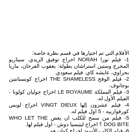
الأفلام التي تم اختيارها في قسم نظرة خاصة:
1- فيلم نورا NORAH اخراج توفيق الزيدي. سيناريو
المخرج وستين استراشان بطولة: يعقوب الفرحان، ماريا
بحراوي، عايشه كاي. فيلم سعودي.
2- فيلم الوقح THE SHAMELESS اخراج كونستانتين
بوجانوف.
3- فيلم المملكة LE ROYAUME اخراج جوليان كولونا -
الفيلم الأول له.
4- فيلم عشرون إلها VINGT DIEUX اخراج لويس
كورفوازييه - 5 اول فيلم له.
5- فيلم من سمح للكلب ان يعض WHO LET THE
DOG BITE ؟ اخراج ليتيسيا دوش - اول فيلم لها.
6- فيلم الكلب الأسود اخراح كوان هو.