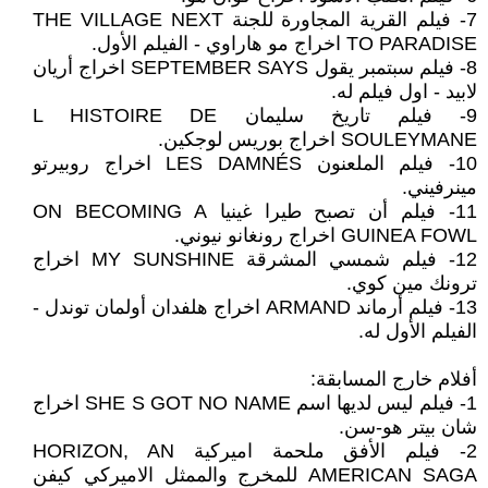
7- فيلم القرية المجاورة للجنة THE VILLAGE NEXT
TO PARADISE اخراج مو هاراوي - الفيلم الأول.
8- فيلم سبتمبر يقول SEPTEMBER SAYS اخراج أريان
لابيد - اول فيلم له.
9- فيلم تاريخ سليمان L HISTOIRE DE
SOULEYMANE اخراج بوريس لوجكين.
10- فيلم الملعنون LES DAMNÉS اخراج روبيرتو
مينرفيني.
11- فيلم أن تصبح طيرا غينيا ON BECOMING A
GUINEA FOWL اخراج رونغانو نيوني.
12- فيلم شمسي المشرقة MY SUNSHINE اخراج
ترونك مين كوي.
13- فيلم أرماند ARMAND اخراج هلفدان أولمان توندل -
الفيلم الأول له.
أفلام خارج المسابقة:
1- فيلم ليس لديها اسم SHE S GOT NO NAME اخراج
شان بيتر هو-سن.
2- فيلم الأفق ملحمة اميركية HORIZON, AN
AMERICAN SAGA للمخرج والممثل الاميركي كيفن