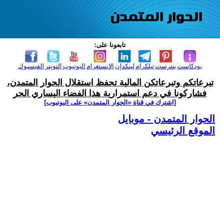
تابعونا على:
بودكاست
بنترست
تيلكرام
لينكدإن
الانستغرام
اليوتيوب
التويتر
الفيسبوك
تبرعاتكم وتبرعاتكن المالية تحفظ استقلال الحوار المتمدن،
فشاركونا في دعم استمرارية هذا الفضاء اليساري الحر
[اشترك في قناة ‫«الحوار المتمدن» على اليوتيوب]
الحوار المتمدن - موبايل
الموقع الرئيسي