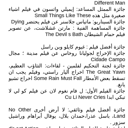
Different Man
جائزة الممثل المساعد: إيميلي واتسون في فيلم اشياء
صغيرة مثل هذه Small Things Like These
جائزة السيناريو: ماتياس جلاسنر عن فيلم يحتضر Dying
جائزة المساهمة الفنية : مارتن غشلاشت، عن تصوير
فيلم حمام الشيطان The Devil s Bath
جائزة أفضل فيلم : غيوم كايلو وبن راسل
جائزة الإخراج لجوليانا روخاس عن فيلم مدينة ؛ مجال
Cidade Campo
جائزة لجنة التحكيم لفلمين - لقاءات: التثاؤب العظيم،
The Great Yawn اخراج أليار راستي، وفيلم يجب ان
تسقط بعض الأمطار Some Rain Must Fall اخراج تشيو
يانغ.
جائزة الفيلم الأول: ل فام نغوم لان عن فيلم كو لي لا
تبكي ابدا Cu Li Never Cries
جائزة أفضل فيلم وثائقي: لا أرض أخرى No Other
Land، باسل عذرا،حمدان بلال، يوفال أبراهام وراشيل
سزور .