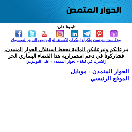
تابعونا على:
بودكاست
بنترست
تيلكرام
لينكدإن
الانستغرام
اليوتيوب
التويتر
الفيسبوك
تبرعاتكم وتبرعاتكن المالية تحفظ استقلال الحوار المتمدن،
فشاركونا في دعم استمرارية هذا الفضاء اليساري الحر
[اشترك في قناة ‫«الحوار المتمدن» على اليوتيوب]
الحوار المتمدن - موبايل
الموقع الرئيسي