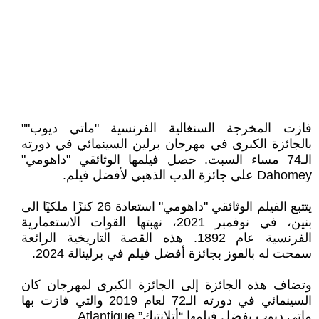
فازت المخرجة السنغالية الفرنسية "ماتي ديوب""
بالجائزة الكبرى في مهرجان برلين السينمائي في دورته
الـ74 مساء السبت. حصل فيلمها الوثائقي "داهومي"
Dahomey على جائزة الدب الذهبي لأفضل فيلم.
يتتبع الفيلم الوثائقي "داهومي" استعادة 26 كنزًا ملكيًا الى
بنين، في نوفمبر 2021، نهبتها القوات الاستعمارية
الفرنسية عام 1892. هذه القصة التاريخية الرائعة
سمحت له بالفوز بجائزة أفضل فيلم في برلينالة 2024.
وتضاف هذه الجائزة إلى الجائزة الكبرى لمهرجان كان
السينمائي في دورته الـ72 لعام 2019 والتي فازت بها
ماتي ديوب بفضل فيلمها “أتلانتيك” Atlantique.