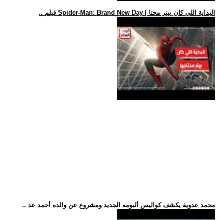
.. فيلم Spider-Man: Brand New Day | البداية اللي كان بيتر محتا
.. محمد عدوية يكشف كواليس ألبومه الجديد ومشروع عن والده أحمد عد