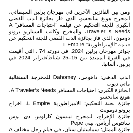
ومن بين الفائزين الآخرين في مهرجان برلين السينمائي،
المخرج هونغ سانجسو، الذي فاز بجائزة الدب الفضي
الكبرى للجنة التحكيم عن فيلمه "احتياجات المسافر" A
Traveler s Needs، والمخرج وكاتب السيناريو برونو
دومون، الذي فاز بجائزة الدب الفضي للجنة التحكيم عن
فيلمه "الإمبراطورية" L Empire.
جوائز مهرجان برلين 2024. في دورته 74 . التي أقيمت
في الفترة الممتدة بين 15–25 شباط/فبراير 2024 في
برلين، ألمانيا.
الدب الذهبي: داهومي، Dahomey للمخرجة السنغالية
ماتي ديوب
الجائزة الكبرى: احتياجات المسافر A Traveler’s Needs،
هونغ سانجسو
جائزة لجنة التحكيم: الامبراطورية L Empire، اخراح
برونو دومونت
جائزة الإخراج، للمخرج نيلسون كارلوس دي لوس
سانتوس أرياس، بيبي Pepe
جائزة الممثل: سيباستيان ستان، في فيلم رجل مختلف A