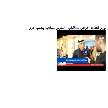
.. وزير الثقافة الأردني لـ«الأيام»: البحرين بقيادتها وشعبها عزي