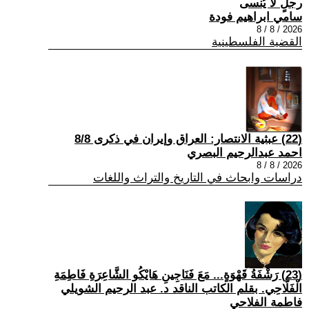
رجلٍ لا يُنسى
سامي ابراهيم فودة
2026 / 8 / 8
القضية الفلسطينية
(22) عبثية الانتصار: العراق وإيران في ذكرى 8/8
احمد عبدالرحيم البصري
2026 / 8 / 8
دراسات وابحاث في التاريخ والتراث واللغات
(23) رَشْفَةُ قَهْوَةٍ... مَعَ فَنَاجِينِ هَايْكُو الشَّاعِرَةِ فَاطِمَةِ
الْفَلَّاحِي. بقلم الكاتب الناقد د. عبد الرحيم الشويلي
فاطمة الفلاحي