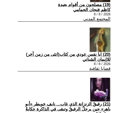
(19) مصلحون من أقوام بعيدة
كاظم فنجان الحمامي
2026 / 8 / 8
المجتمع المدني
(20) ايا نفس عودي من كتاب(انثى من زمن آخر)
للاإيمان الشباني
2026 / 8 / 8
قضايا ثقافية
(21) رفيقُ الزنزانة الذي غاب... نايف خويطر «أبو
باهر» حين يرحلُ الرفيقُ وتبقى في الذاكرة حكايةُ