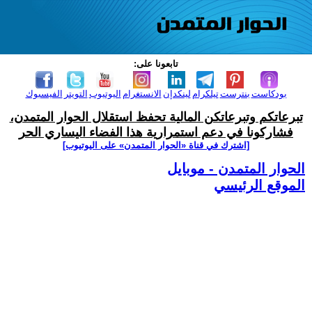
تابعونا على:
بودكاست
بنترست
تيلكرام
لينكدإن
الانستغرام
اليوتيوب
التويتر
الفيسبوك
تبرعاتكم وتبرعاتكن المالية تحفظ استقلال الحوار المتمدن،
فشاركونا في دعم استمرارية هذا الفضاء اليساري الحر
[اشترك في قناة ‫«الحوار المتمدن» على اليوتيوب]
الحوار المتمدن - موبايل
الموقع الرئيسي