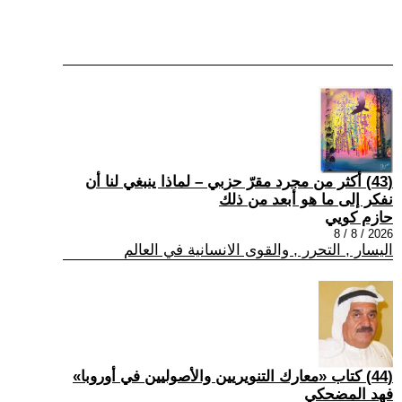
(43) أكثر من مجرد مقرّ حزبي – لماذا ينبغي لنا أن
نفكر إلى ما هو أبعد من ذلك
حازم كويي
2026 / 8 / 8
اليسار , التحرر , والقوى الانسانية في العالم
(44) كتاب «معارك التنويريين والأصوليين في أوروبا»
فهد المضحكي