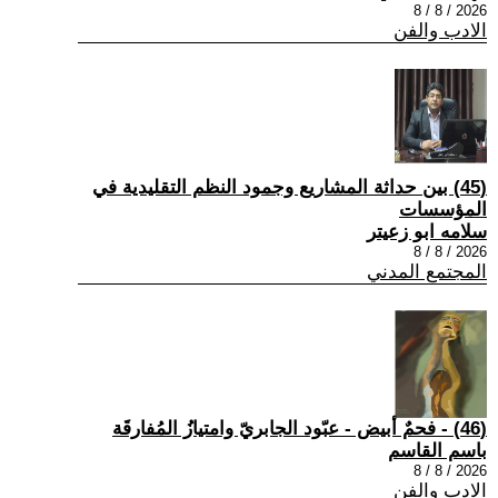
2026 / 8 / 8
الادب والفن
(45) بين حداثة المشاريع وجمود النظم التقليدية في
المؤسسات
سلامه ابو زعيتر
2026 / 8 / 8
المجتمع المدني
(46) - فحمٌ أبيض - عبّود الجابريّ وامتيازُ المُفارقَة
باسم القاسم
2026 / 8 / 8
الادب والفن