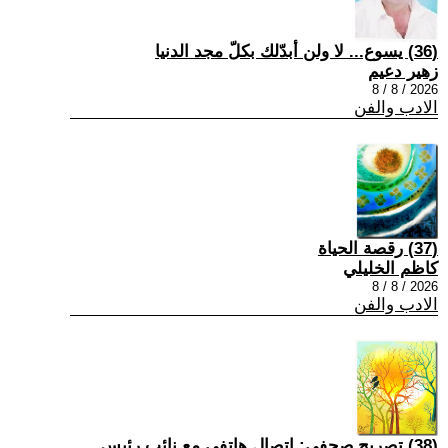
(36) يسوع... لا ولن أبدّلك بكلّ مجد الدنيا
زهير دعيم
2026 / 8 / 8
الادب والفن
(37) رقصة الحياة
كاظم الخليلي
2026 / 8 / 8
الادب والفن
(38) تصريح صحفي: إتصال هاتفي مع نائب رئيس