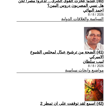
(40) عندما عجزت القوى الكبرى... تذكروا مصر! لكن
هل نسي المصريون دروس اليمن؟
احمد البهائي
2026 / 8 / 8
السياسة والعلاقات الدولية
(41) الضجة من ترشيح عبدُل لمجلس الشيوخ
الاميركي
لبيب سلطان
2026 / 8 / 8
مواضيع وابحاث سياسية
(42) اسمع لقد توقفت على ان تمطر 2