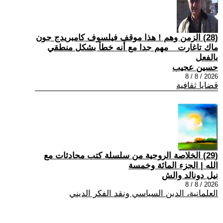
(28) الزمن وهم ! هذا موقف فيلسوف كامبريدج جون
ماك تاغارت _ مهم جدا مع أنه خطأ بشكل منطقي
بالفعل
حسين عجيب
2026 / 8 / 8
قضايا ثقافية
(29) الخلاصة الروحية من سلسلة كتب محادثات مع
الله | الجزء المائة وخمسة
نيل دونالد والش
2026 / 8 / 8
العلمانية، الدين السياسي ونقد الفكر الديني