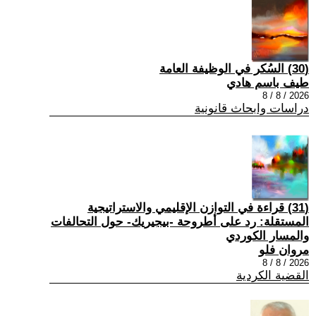
(30) السُكر في الوظيفة العامة
طيف باسم هادي
2026 / 8 / 8
دراسات وابحاث قانونية
(31) قراءة في التوازن الإقليمي والاستراتيجية
المستقلة: رد على أطروحة -بيجيريك- حول التحالفات
والمسار الكوردي
مروان فلو
2026 / 8 / 8
القضية الكردية