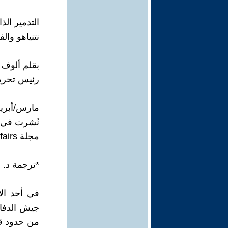
التدمير الذ
نتنياهو وال
بقلم ألوف بن Benn
رئيس تحرير
مارس/أبريل 24
نُشرت في 7 فبراير 024
مجلة Foreign Affairs الأمريكية
*ترجمة د. ز
جيش الدفاع 