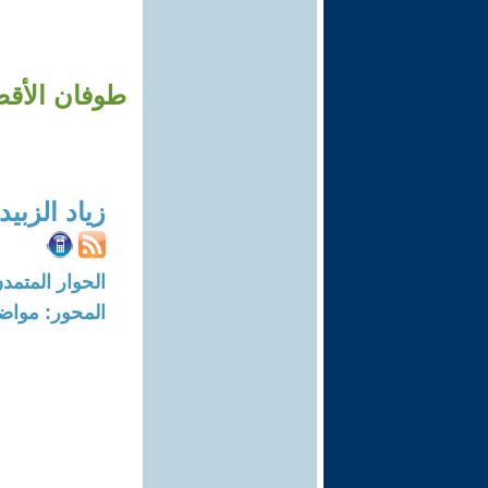
زياد الزبي
الحوار المتمدن-العدد: 7883 - 24
المحور: مواض