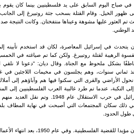
 في صباح اليوم السابق على يد فلسطينيين بينما كان يقوم 
 ظهور الخيل. وقام القتلة بسحب جثة روتبيرغ إلى الجانب 
 تم العثور عليها مشوهة وعيناها منتفختان. وكانت النتيجة صدم
 الوطني.
ن يتحدث في إسرائيل المعاصرة، لكان قد استخدم تأبينه إل
قسوة الرهيبة لقتلة روتبيرغ. ولكن كما تم صياغته في الخمسي
طفًا بشكل ملحوظ مع الجناة. وقال ديان: "دعونا لا نلقي 
"منذ ثماني سنوات، وهم يجلسون في مخيمات اللاجئين في غز
 نحول الأراضي والقرى التي سكنوا فيها هم وآباؤهم إلى أملاك 
إلى النكبة، عندما تم طرد غالبية العرب الفلسطينيين إلى ال
انتصار إسرائيل في حرب الاستقلال عام 1948. وتم نقل 
في ذلك سكان المجتمعات التي أصبحت في نهاية المطاف بل
 طول الحدود.
لم يكن ديان مؤيدا للقضية الفلسطينية. وفي عام 1950،