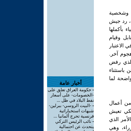
نية وشخصية
، رد جيش
ء بأكملها
بل وقيام
 الاعتبار
هجوم آخر.
 الذي رفض
 باستثناء
واضحة لما
أخبار عامة
-
حكومة العراق تعلق على
-الخصومات- على أسعار
نفط البلاد في ظل ...
من أعمال
-
-البيت الروسي- ببرلين-
ولكي تعيش
شبهات استخباراتية
فرنسية تحرج ألمانيا ...
لأمر الذي
-
نائب الرئيس التركي
يتحدث عن احتمالية
زراء، وهي