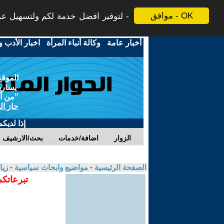
موافق - OK
لتوفير افضل خدمة لكم ولتسهيل عملي
أخبار عامة
-
وكالة أنباء المرأة
-
اخبار الأدب و
الموقع
يسارية
"من أج
حاز ال
إذا لديك
الزوار
اضافة/خدمات
بحث/الارشيف
الصفحة الرئيسية
-
مواضيع وابحاث سياسية
-
زيا
تبرعاتكم