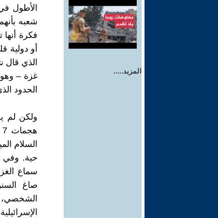
الأطول في 
شعبه بأنهم
فكرة أنها ت
الذي قال ن
المزيد.....
غزة – وهو 
الحدود الذ
ولكن لم يع
ه
السلام المي
سماع الغزا
صاغ السنو
الإسرائيلي