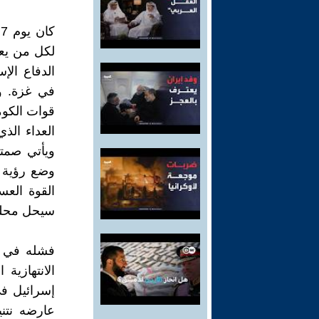
ك
لكل من يع
الدفاع الإ
في غزة. و
قوات الكوما
العداء الذ
ويأتي صمته
وضع رؤية أ
القوة العس
سيحل محلها
فشله في و
الانتهازية
إسرائيل في
عارضه نتني