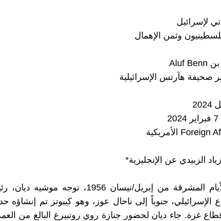
اتي لإسرائيل
فلسطينيون وثمن الإهمال
Aluf 
 صحيفة هآرتس الإسرائيلية
20
2
ياد الزبيدي عن الإنجليزية*
في أحد الأيام المشرقة من إبريل/نيسان 1956، توجه م
الإسرائيلي، جنوباً إلى ناحال عوز، وهو كيبوتز تم إنشاؤه حديث