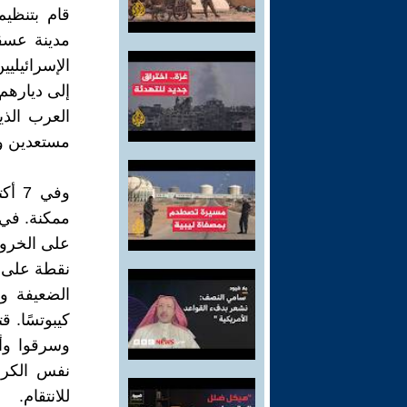
قام بتنظيم
مدينة عسقل
الإسرائيليي
إلى ديارهم.
العرب الذي
مستعدين وم
ممكنة. في 
نقطة على ط
وسرقوا وأح
نفس الكراه
للانتقام.