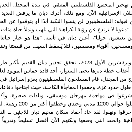
 تهجير المجتمع الفلسطيني المتبقي في بلدة المجدل الحدو
ان الإسرائيلية الآن. ومع ذلك، أدرك ديان ما يرفض العديد 
ن قبوله: الفلسطينيون لن ينسوا النكبة أبدًا أو يتوقفوا عن الح
 “دعونا لا نرتدع عن رؤية الكراهية التي تلهب وتملأ حياة مئات
ن يعيشون حولنا”، أعلن ديان في تأبينه. "هذا هو خيار حياتنا
سلحين، أقوياء ومصممين، لئلا يُسقط السيف من قبضتنا وتنتهي
وفي 7 أكتوبر/تشرين الأول 2023، تحقق تحذير ديان القديم بأ
أعقاب خطة دبرها يحيى السنوار، أحد قادة حماس المولود لعا
ول حدود غزة. وحققوا المفاجأة الكاملة، حيث اجتاحوا دفاعا
كيبوتسًا. قتلوا حوالي 1200 مدني وجن
رقوا ونهبوا. لقد عاد أحفاد سكان مخيم ديان للاجئين ــ الذ
ية والحقد التي وصفها ولكنهم الآن أفضل تسليحاً وتدريباً وت