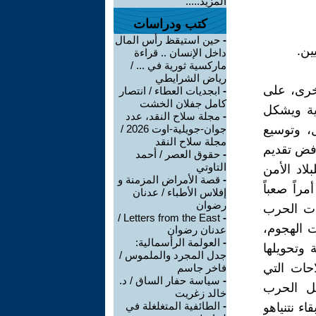
المزيد.....
كتب ودراسات
-
حين استيقظ رأس المال
ين.
داخل الإنسان .. قراءة
ماركسية ثورية في ... /
رياض الشرايطي
أخرى، على
-
ابجديات العطاء / انتصار
كامل جفلان الخشت
ية ويشكل
-
مجلة سلاح النقد، عدد
ل، وتوسيع
جوان-جويلية-اوت 2026 /
مجلة سلاح النقد
رفض تقديم
-
حقوق العصر / أحمد
التاوتي
لاد الأمن
-
قصة الأمراض المزمنة و
راً صعباً
إفلاس الأطباء / عدنان
رضوان
جدت الحرب
Letters from the East /
-
ت الهجوم،
عدنان رضوان
-
العولمة الرأسمالية:
 وتحويلها
جدل المجرد والملموس /
احات التي
فاخر جاسم
-
سياسة حفار الساق / د.
بل الحرب
خالد زغريت
-
الطائفية المتغلغلة في
ء نتنياهو