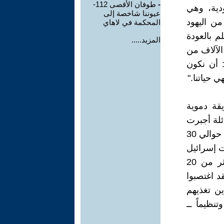
-
طوفان الأقصى 112-
دية، وهي
عيوننا شاخصة إلى
من اليهود
المحكمة في لاهاي
لم بالعودة
المزيد.....
 الآلاف من
: أن نكون
 حياتنا."
كبر طريقة دموية
ئلة أجبرت
على الخروج من المجدل، قام المسلحون الفلسطينيون بغزو إسرائيل في حوالي 30
ت إسرائيل
الضعيفة وشرعوا في مهاجمة مهرجان موسيقي، وبلدات صغيرة، وأكثر من 20
دي وخطفوا أكثر من 200 رهينة. لقد اغتصبوا
ين تغذيهم
نظيماً ــ