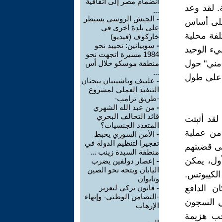
انضمام مصر إلى اتفاقية
. لقد وعد
...
-
الجيش الروسي يسيطر
 على أساس
على بلدة أخرى في
لفة محلية
خاركوف (فيديو)
-
سوبيانين: تحييد نحو
سالة. الشيء الوحيد
1984 مسيرة اتجهت نحو
أمني" حول
منطقة موسكو خلال أس
...
ق على طول
-
علييف وباشينيان يبحثان
التنفيذ العملي لمشروع
-طريق ترامب-
-
من عبد الله الشهري
قائد التحالف البحري
لقد أثبتت
المتعدد الجنسيات؟
م من عملية
-
الأمن السوري يحبط
تفجيرا لتنظيم الدولة في
لى قضيتهم
منطقة السيدة زينب ...
7 أكتوبر/تشرين الأول، يمكن
-
إعصار دولفين يضرب
اليابان ويتجه نحو الصين
الكيبوتس.
وتايوان
ن الدافع
-
قانون تركي لتعزيز
-التضامن الوطني- وإنهاء
نكبة. وقضى زعيم حماس 22 عاما في السجون
الإرهاب
يجب هزيمة