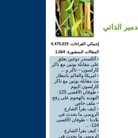
التدمير الذاتي
إجمالي القراءات: 4,479,019
المقالات المنشورة: 1,664
-
ألكسندر دوغين يعلق
على مقابلة بوتين مع تاكر
كارلسون – تاكر و ...
-
امريكا والعالم بانتظار
بث مقابلة بوتين مع تاكر
كارلسون اليوم
-
طوفان الأقصى 125-
التهديد بالهجوم على رفح
– ملف خاص
-
كيف يقرأ الشارع
الروسي ما يحدث في
بلادنا – طوفان الأقصى
124- ...
-
كيف يقرأ الشارع
الروسي ما يحدث في