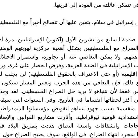
 تتمكن عائلته من العودة إلى قريتها.
إسرائيل في سلام، يتعين عليها أن تتصالح أخيراً مع الفلسطيني
صدمة السابع من تشرين الأول (أكتوبر) الإسرائيليين، مرة 
الصراع مع الفلسطينيين يشكل أهمية مركزية لهويتهم الوطن
فاهيتهم. ولا يمكن التغاضي عنه أو تجاوزه، واستمرار الاحتلا
 الإسرائيلية في الضفة الغربية، وفرض الحصار على غزة، و
قليمية (أو حتى الاعتراف بالحقوق الفلسطينية) لن يجلب للب
ع ذلك، فإن التعافي من هذه الحرب وتغيير المسار سيكون أم
يس فقط لأن نتنياهو لا يريد حل الصراع الفلسطيني. لقد و
 أكثر لحظاتها انقساما في التاريخ. وفي السنوات التي سبق
د منقسمة بسبب جهود نتنياهو لتقويض مؤسساتها الديمقراطية
ستبدادية قومية ثيوقراطية. وأثارت مشاريع القوانين والإصل
جاجات وانشقاقات واسعة النطاق هددت بتمزيق البلاد ق
بمجرد انتهاء الصراع. في الواقع، سوف يصبح الصراع حول بقا