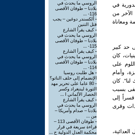
الروسي ما يحدث في
بدورية في
بلادنا – طوفان الأقصى
الآخر من
116- ...
-
ألكسندر دوغين – يجب
ة ومعاناة
قتل التنين
-
كيف يقرأ الشارع
الروسي ما يحدث في
بلادنا – طوفان الأقصى
115- ...
ى حد كبير
-
كيف يقرأ الشارع
نيات، كان
الروسي ما يحدث في
بلادنا – طوفان الأقصى
اللوم على
114- ...
ة، وأمام
-
هل طلبت روسيا
الإنضمام إلى حلف الناتو؟
لنا". كان
-
80 عاما على تحرير مهد
منفى بسبب
الثورة ليننغراد وكسر
الحصار الألماني ا ...
العديد منهم قسراً إلى
-
كيف يقرأ الشارع
الروسي ما يحدث في
دات وقرى
بلادنا – صدام وأمريكا –
من ...
-
طوفان الأقصى 113 –
قراءة سريعة في قرار
 بعد انتهاء الأعمال العدائية،
محكمة العدل الدولية ح ...