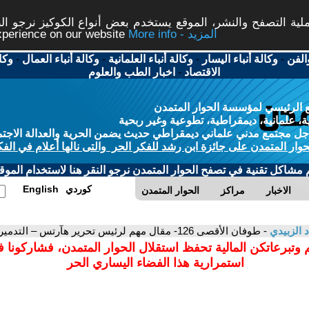
ة التصفح والنشر، الموقع يستخدم بعض أنواع الكوكيز نرجو النق
More info - المزيد
experience on our website
الفن
-
وكالة أنباء اليسار
-
وكالة أنباء العلمانية
-
وكالة أنباء العمال
-
وكا
الاقتصاد
-
اخبار الطب والعلوم
 الرئيسي لمؤسسة الحوار المتمدن
، علمانية، ديمقراطية، تطوعية وغير ربحية
ل مجتمع مدني علماني ديمقراطي حديث يضمن الحرية والعدالة الاجتم
حوار المتمدن على جائزة ابن رشد للفكر الحر والتى نالها أعلام في الفك
م مشاكل تقنية في تصفح الحوار المتمدن نرجو النقر هنا لاستخدام الموقع
كوردي
English
الاخبار
مراكز
الحوار المتمدن
د الزبيدي
- طوفان الأقصى 126- مقال مهم لرئيس تحرير هآرتس – التدمير الذاتي لإسرائيل
 وتبرعاتكن المالية تحفظ استقلال الحوار المتمدن، فشاركونا 
استمرارية هذا الفضاء اليساري الحر