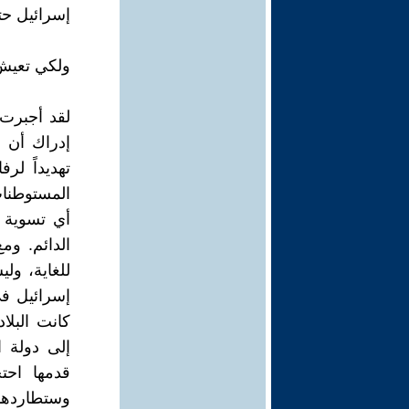
إسرائيل حتى
ولكي تعيش 
لقد أجبرت 
إدراك أن 
تهديداً لر
المستوطنات
أي تسوية إ
الدائم. وم
للغاية، ول
إسرائيل في
كانت البلا
إلى دولة ا
قدمها احت
وستطاردها 