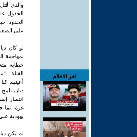
والذي قُتل
الحقول على
الحدود، حيث
على الصعيد
لو كان ديا
لمهاجمة ال
خطابه متعا
القتلة". 
اخر الافلام
أعينهم كنا
ديان يلمح 
غزة، بما 
يهودية على