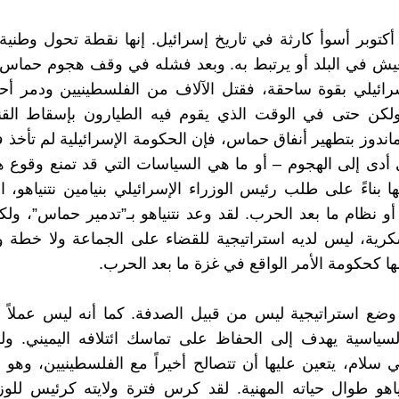
ان يوم 7 أكتوبر أسوأ كارثة في تاريخ إسرائيل. إنها نقطة تحول وط
يش في البلد أو يرتبط به. وبعد فشله في وقف هجوم حماس
سرائيلي بقوة ساحقة، فقتل الآلاف من الفلسطينيين ودمر أحيا
لكن حتى في الوقت الذي يقوم فيه الطيارون بإسقاط القنا
ندوز بتطهير أنفاق حماس، فإن الحكومة الإسرائيلية لم تأخذ في
ي أدى إلى الهجوم – أو ما هي السياسات التي قد تمنع وقوع 
ا بناءً على طلب رئيس الوزراء الإسرائيلي بنيامين نتنياهو،
و نظام ما بعد الحرب. لقد وعد نتنياهو بـ”تدمير حماس”، ولكن
كرية، ليس لديه استراتيجية للقضاء على الجماعة ولا خطة 
 كحكومة الأمر الواقع في غزة ما بعد الحرب.
ضع استراتيجية ليس من قبيل الصدفة. كما أنه ليس عملاً 
 السياسية يهدف إلى الحفاظ على تماسك ائتلافه اليميني. 
 سلام، يتعين عليها أن تتصالح أخيراً مع الفلسطينيين، وهو ا
اهو طوال حياته المهنية. لقد كرس فترة ولايته كرئيس للو