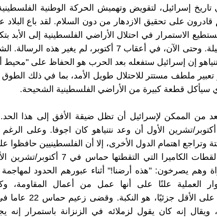
تاريخ إسرائيل، لتقويض وتهميش الحركة الوطنية الفلسطينية
 قادرون على تحقيق الازدهار من دون السلام. لقد باع البلاد
ستطيع الاستمرار في احتلال الأراضي الفلسطينية إلى الأبد بتك
أو دولية قليلة. وحتى الآن، في أعقاب 7 أكتوبر، لم يغير هذه الر
تنياهو إن إسرائيل ستفعله بعد الحرب هو الحفاظ على "محيط 
تعبير ملطف مستتر للاحتلال طويل الأمد، بما في ذلك الطو
ي سيأكل قطعة كبيرة من الأراضي الفلسطينية الشحيحة.
د من الممكن لإسرائيل أن تظل ضيقة الأفق إلى هذا الحد. 
جمات 7 أكتوبر/تشرين الأول أن وعد نتنياهو كان اجوفا. وعلى الرغ
تة وتراجع اهتمام الدول الأخرى، إلا أن الفلسطينيين حافظوا ع
حية. وفي لقطات الكاميرا التي التقطتها حماس في 
ة وهم يصرخون: "هذه أرضنا!" أثناء عبورهم الحدود لمهاجمة 
ار العملية علنًا على أنها عمل من أعمال المقاومة، وكا
الشخصي، على الأقل جزئيًا، هو ال
ة، ويقال إنه كان يقول لزملائه في الزنزانة باستمرار إنه 