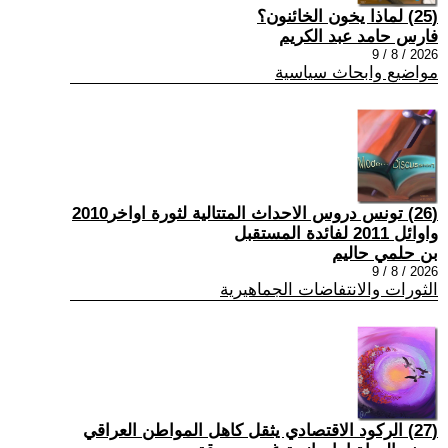
(25) لماذا يخون الخائنون؟
فارس حامد عبد الكريم
2026 / 8 / 9
مواضيع وابحاث سياسية
(26) تونس دروس الاحداث المتتالية لثورة اواخر2010
واوائل 2011 لفائدة المستقبل
بن حلمي حاليم
2026 / 8 / 9
الثورات والانتفاضات الجماهيرية
(27) الركود الاقتصادي يثقل كاهل المواطن العراقي