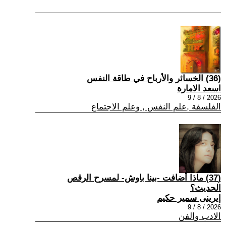
(36) الخسائر والأرباح في طاقة النفس
اسعد الامارة
2026 / 8 / 9
الفلسفة ,علم النفس , وعلم الاجتماع
(37) ماذا أضافت -بينا باوش- لمسرح الرقص
الحديث؟
إيرينى سمير حكيم
2026 / 8 / 9
الادب والفن