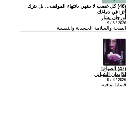
(46) كل غضب لا ينتهي بانتهاء الموقف… بل يترك
أثرًا في دماغك
أوزجان يشار
2026 / 8 / 9
الصحة والسلامة الجسدية والنفسية
(47) الضياع1
للاإيمان الشباني
2026 / 8 / 9
قضايا ثقافية