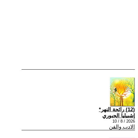
(12) رائحة النهر*
إشبيليا الجبوري
2026 / 8 / 10
الادب والفن