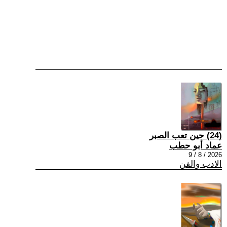
(24) حين تعب الصبر
عماد أبو حطب
2026 / 8 / 9
الادب والفن