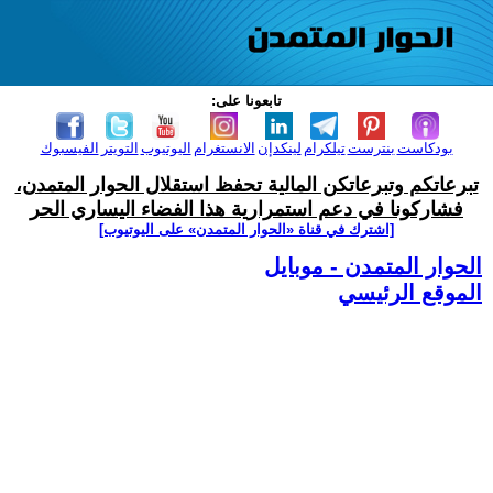
تابعونا على:
بودكاست
بنترست
تيلكرام
لينكدإن
الانستغرام
اليوتيوب
التويتر
الفيسبوك
تبرعاتكم وتبرعاتكن المالية تحفظ استقلال الحوار المتمدن،
فشاركونا في دعم استمرارية هذا الفضاء اليساري الحر
[اشترك في قناة ‫«الحوار المتمدن» على اليوتيوب]
الحوار المتمدن - موبايل
الموقع الرئيسي