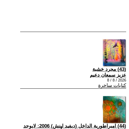
(43) مجرد خشبة
عزيز سمعان دعيم
2026 / 8 / 8
كتابات ساخرة
(44) امبراطورية الداخل (ديفيد لينش) 2006: لايوجد