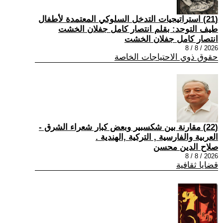
(21) استراتيجيات التدخل السلوكي المعتمدة لأطفال
طيف التوحد: بقلم انتصار كامل جفلان الخشت
انتصار كامل جفلان الخشت
2026 / 8 / 8
حقوق ذوي الاحتياجات الخاصة
(22) مقارنة بين شكسبير وبعض كبار شعراء الشرق -
العربية والفارسية , التركية ,الهندية .
صلاح الدين محسن
2026 / 8 / 8
قضايا ثقافية