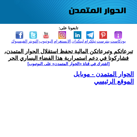
تابعونا على:
بودكاست
بنترست
تيلكرام
لينكدإن
الانستغرام
اليوتيوب
التويتر
الفيسبوك
تبرعاتكم وتبرعاتكن المالية تحفظ استقلال الحوار المتمدن،
فشاركونا في دعم استمرارية هذا الفضاء اليساري الحر
[اشترك في قناة ‫«الحوار المتمدن» على اليوتيوب]
الحوار المتمدن - موبايل
الموقع الرئيسي