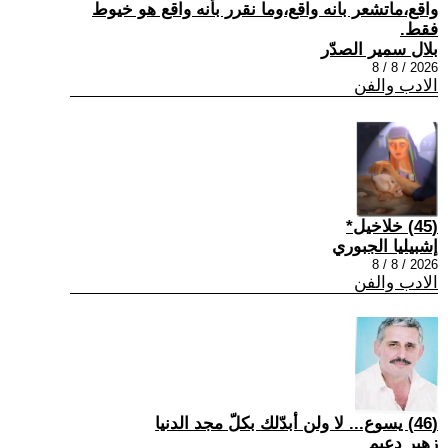
واقع،ماتشعر بانه واقع،وما نقرر بأنه واقع هو خيوط
فقط.
بلال سمير الصدّر
2026 / 8 / 8
الادب والفن
(45) خلاخيل*
إشبيليا الجبوري
2026 / 8 / 8
الادب والفن
(46) يسوع... لا ولن أبدّلك بكلّ مجد الدنيا
زهير دعيم