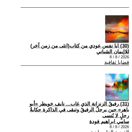
(30) ايا نفس عودي من كتاب(انثى من زمن آخر)
للاإيمان الشباني
2026 / 8 / 8
قضايا ثقافية
(31) رفيقُ الزنزانة الذي غاب... نايف خويطر «أبو
باهر» حين يرحلُ الرفيقُ وتبقى في الذاكرة حكايةُ
رجلٍ لا يُنسى
سامي ابراهيم فودة
2026 / 8 / 8