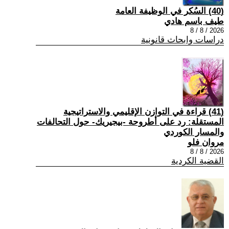
(40) السُكر في الوظيفة العامة
طيف باسم هادي
2026 / 8 / 8
دراسات وابحاث قانونية
(41) قراءة في التوازن الإقليمي والاستراتيجية
المستقلة: رد على أطروحة -بيجيريك- حول التحالفات
والمسار الكوردي
مروان فلو
2026 / 8 / 8
القضية الكردية