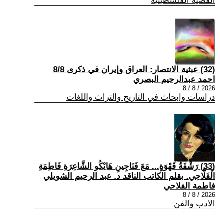
القضية الفلسطينية
(32) عبثية الانتصار: العراق وإيران في ذكرى 8/8
احمد عبدالرحيم البصري
2026 / 8 / 8
دراسات وابحاث في التاريخ والتراث واللغات
(33) رَشْفَةُ قَهْوَةٍ... مَعَ فَنَاجِينِ هَايْكُو الشَّاعِرَةِ فَاطِمَةِ
الْفَلَّاحِي. بقلم الكاتب الناقد د. عبد الرحيم الشويلي
فاطمة الفلاحي
2026 / 8 / 8
الادب والفن