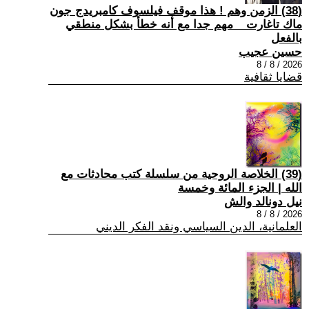
(38) الزمن وهم ! هذا موقف فيلسوف كامبريدج جون
ماك تاغارت _ مهم جدا مع أنه خطأ بشكل منطقي
بالفعل
حسين عجيب
2026 / 8 / 8
قضايا ثقافية
(39) الخلاصة الروحية من سلسلة كتب محادثات مع
الله | الجزء المائة وخمسة
نيل دونالد والش
2026 / 8 / 8
العلمانية، الدين السياسي ونقد الفكر الديني