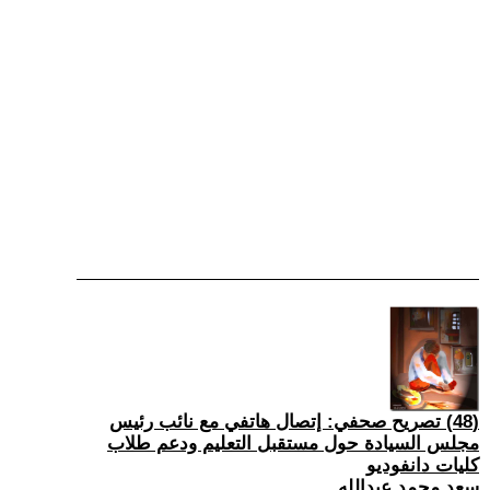
(48) تصريح صحفي: إتصال هاتفي مع نائب رئيس
مجلس السيادة حول مستقبل التعليم ودعم طلاب
كليات دانفوديو
سعد محمد عبدالله