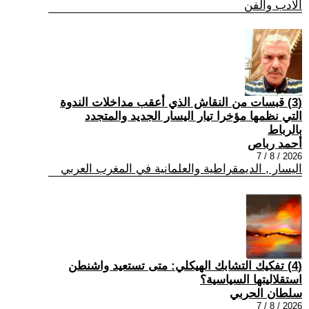
الادب والفن
(3) قبسات من النقاش الذي أعقب مداخلات الندوة
التي نظمها مؤخرا تيار اليسار الجديد والمتجدد
بالرباط
أحمد رباص
2026 / 8 / 7
اليسار , الديمقراطية والعلمانية في المغرب العربي
(4) تفكيك التشابك الهيكلي: متى تستعيد واشنطن
استقلاليتها السياسية؟
سلطان الحربي
2026 / 8 / 7