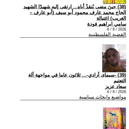
(38) حينَ مضى يُنقذُ أباه... ارتقى إليه شهيدًا الشهيد
الحاج محمد عارف محمود أبو سيف (أبو عارف –
الغريب) اغتيالة
سامي ابراهيم فودة
2026 / 8 / 6
القضية الفلسطينية
(39) -سيمای آزادي-... ثلاثون عاما في مواجهة آلة
التعتيم
سعاد عزيز
2026 / 8 / 6
مواضيع وابحاث سياسية