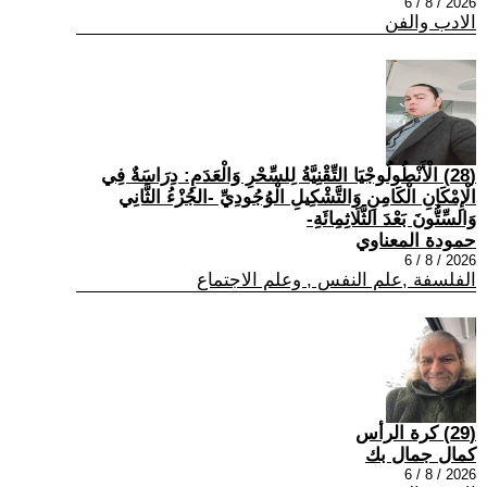
2026 / 8 / 6
الادب والفن
(28) الْأَنْطُولُوجْيَا التِّقْنِيَّةُ لِلسِّحْرِ وَالْعَدَمِ: دِرَاسَةٌ فِي
الْإِمْكَانِ الْكَامِنِ وَالتَّشْكِيلِ الْوُجُودِيِّ -الجُزْءُ الثَّانِي
وَالسِّتُّونَ بَعْدَ الثَّلَاثِمِائَةِ-
حمودة المعناوي
2026 / 8 / 6
الفلسفة ,علم النفس , وعلم الاجتماع
(29) كرة الرأس
كمال جمال بك
2026 / 8 / 6