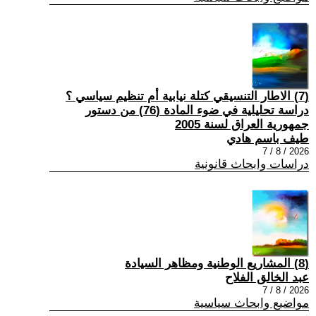
(7) الاطار التنسيقي كتلة نيابية أم تنظيم سياسي ؟
دراسة تحليلية في ضوء المادة (76) من دستور
جمهورية العراق لسنة 2005
طيف باسم هادي
2026 / 8 / 7
دراسات وابحاث قانونية
(8) المشاريع الوطنية ومظاهر السيادة
عبد الخالق الفلاح
2026 / 8 / 7
مواضيع وابحاث سياسية