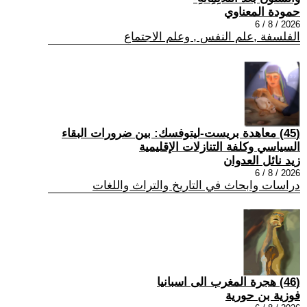
حمودة المعناوي
2026 / 8 / 6
الفلسفة ,علم النفس , وعلم الاجتماع
(45) معاهدة بريست-ليتوفسك: بين ضرورات البقاء
السياسي وكلفة التنازلات الإقليمية
زيد نائل العدوان
2026 / 8 / 6
دراسات وابحاث في التاريخ والتراث واللغات
(46) هجرة المغرب الى اسبانيا
فوزية بن حورية