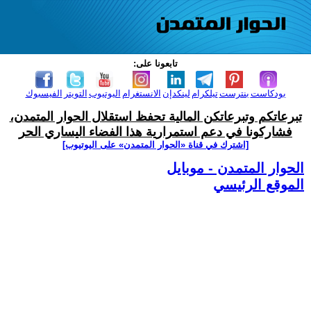
تابعونا على:
بودكاست
بنترست
تيلكرام
لينكدإن
الانستغرام
اليوتيوب
التويتر
الفيسبوك
تبرعاتكم وتبرعاتكن المالية تحفظ استقلال الحوار المتمدن،
فشاركونا في دعم استمرارية هذا الفضاء اليساري الحر
[اشترك في قناة ‫«الحوار المتمدن» على اليوتيوب]
الحوار المتمدن - موبايل
الموقع الرئيسي