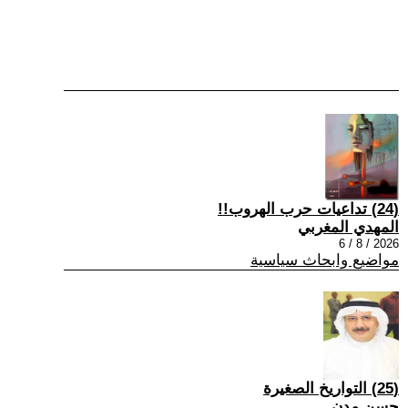
(24) تداعيات حرب الهروب!!
المهدي المغربي
2026 / 8 / 6
مواضيع وابحاث سياسية
(25) التواريخ الصغيرة
حسن مدن