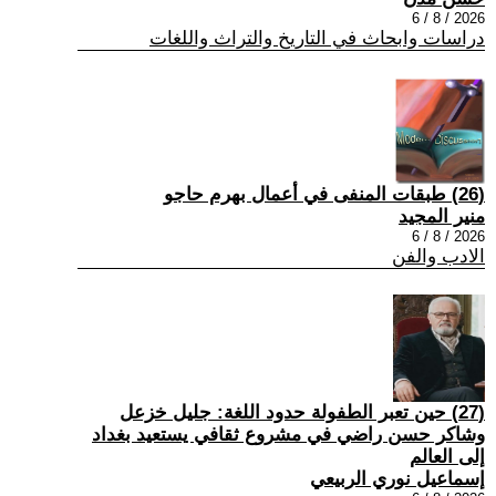
2026 / 8 / 6
دراسات وابحاث في التاريخ والتراث واللغات
(26) طبقات المنفى في أعمال بهرم حاجو
منير المجيد
2026 / 8 / 6
الادب والفن
(27) حين تعبر الطفولة حدود اللغة: جليل خزعل
وشاكر حسن راضي في مشروع ثقافي يستعيد بغداد
إلى العالم
إسماعيل نوري الربيعي