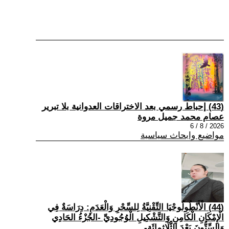
(43) إحباط رسمي بعد الاختراقات العدوانية بلا تبرير
عصام محمد جميل مروة
2026 / 8 / 6
مواضيع وابحاث سياسية
(44) الْأَنْطُولُوجْيَا التِّقْنِيَّةُ لِلسِّحْرِ وَالْعَدَمِ: دِرَاسَةٌ فِي
الْإِمْكَانِ الْكَامِنِ وَالتَّشْكِيلِ الْوُجُودِيِّ -الجُزْءُ الحَادِي
وَالسِّتُّونَ بَعْدَ الثَّلَاثِمِائَةِ-