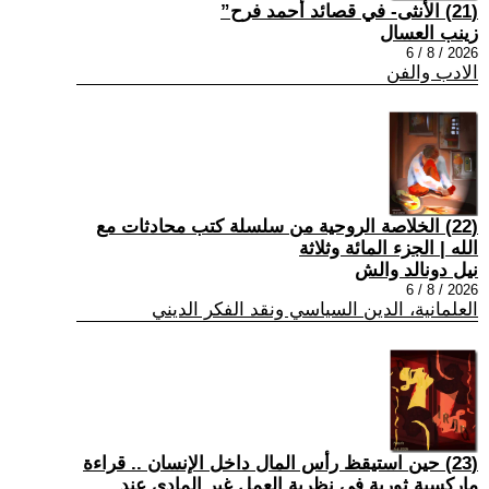
(21) الأنثى- في قصائد أحمد فرح”
زينب العسال
2026 / 8 / 6
الادب والفن
(22) الخلاصة الروحية من سلسلة كتب محادثات مع
الله | الجزء المائة وثلاثة
نيل دونالد والش
2026 / 8 / 6
العلمانية، الدين السياسي ونقد الفكر الديني
(23) حين استيقظ رأس المال داخل الإنسان .. قراءة
ماركسية ثورية في نظرية العمل غير المادي عند