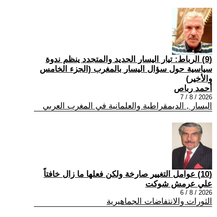
(9) الرباط: تيار اليسار الجديد والمتجدد ينظم ندوة
سياسية حول سؤال اليسار بالمغرب (الجزء الخامس
والأخير)
أحمد رباص
2026 / 8 / 7
اليسار , الديمقراطية والعلمانية في المغرب العربي
(10) عوامل التغيير صارخة ولكن فعلها ما زال خافتاً
علي عرمش شوكت
2026 / 8 / 6
الثورات والانتفاضات الجماهيرية