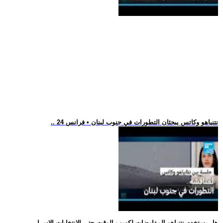
.. نتنياهو وكاتس يبحثان التطورات في جنوب لبنان • فرانس 24
.. هل يستخدم نتنياهو المفاوضات لكسب الوقت حتى الانتخابات الإسرا