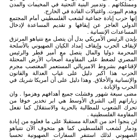
وممتلكاتهم . وتدمير البنية التحتية في المخيمات والمدن
وهدم البيوت. واغتيالات القادة في الخارج.
إنها حرب إبادة جماعية لشعب الفلسطيني أمام المجتمع
الدولي العاجز عن إيقافها و تقديم المساعدة لإدخال
المساعدات الإنسانية .
بإيدن الرئيس الأمريكي بدل أن يتصل مع نتنياهو المرتزق
لإيقاف الحرب وإيقاف إمداد الكيان الصهيوني بالأسلحة
المحرمة دوليا والمال يتصل مع أمير قطر والرئيس
المصري لضغط على المقاومة أصحاب الأرض المحتلة
لإقناعهم بشروط الامبريالي المستعمر المغتصب مجرم
الحرب هذا اكبر دليل على غياب العدالة والقانون
والإنسانية والأخلاق. وهذا دليل على أن أمريكا شريك في
الحرب والإبادة .
مضى سبعة شهور وفشلت جميع أهدافهم وهزموا . وان
زياراتهم إلى الشرق الأوسط هي ابر تخدير خوفا من
تحرك الشعوب للمطالبة بالحرية والاستقلال كما تفعل
المقاومة الفلسطينية .
لن ينجوا احد من العدالة مستقبلا على ما فعلوه من إبادة
ودمار لشعب الفلسطيني كما هو متخوف الآن نتنياهو
الصهيوني لذلك استنفر السفارات الصهيونية تحسبا