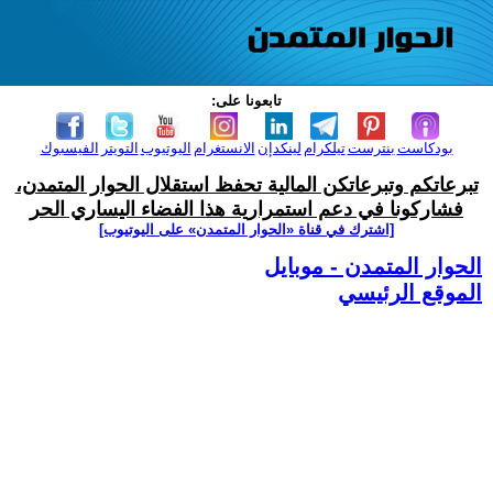
تابعونا على:
بودكاست
بنترست
تيلكرام
لينكدإن
الانستغرام
اليوتيوب
التويتر
الفيسبوك
تبرعاتكم وتبرعاتكن المالية تحفظ استقلال الحوار المتمدن،
فشاركونا في دعم استمرارية هذا الفضاء اليساري الحر
[اشترك في قناة ‫«الحوار المتمدن» على اليوتيوب]
الحوار المتمدن - موبايل
الموقع الرئيسي