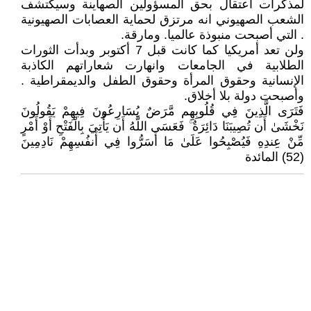
لمذكرات اعتقال بحق المسؤولين الصهاينة وسيكتشف
الشعب الصهيوني انه مرتزق لحماية العصابات الصهيونية
. التي أصبحت منبوذة عالميا. ومارقة.
ولن تعد أمريكيا كما كانت قبل 7 أكتوبر وبدأت الثورات
الطلابية في الجامعات وانهارت شعاراتهم الكاذبة
الإنسانية وحقوق المرأة وحقوق الطفل والديمقراطية .
وأصبحت دولة بلا أخلاق.
فَتَرَى الَّذِينَ فِي قُلُوبِهِم مَّرَضٌ يُسَارِعُونَ فِيهِمْ يَقُولُونَ
نَخْشَىٰ أَن تُصِيبَنَا دَائِرَةٌ ۚ فَعَسَى اللَّهُ أَن يَأْتِيَ بِالْفَتْحِ أَوْ أَمْرٍ
مِّنْ عِندِهِ فَيُصْبِحُوا عَلَىٰ مَا أَسَرُّوا فِي أَنفُسِهِمْ نَادِمِينَ
(52) المائدة