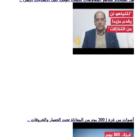
.. أصوات من غزة | 300 يوم من المعاناة تحت الحصار والخروقات