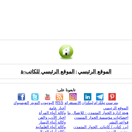
الموقع الرئيسي
الموقع الرئيسي للكاتب-ة
|
تابعونا على:
بنترست
تيلكرام
لينكدإن
الانستغرام
RSS
اليوتيوب
التويتر
الفيسبوك
الموقع الرئيسي
أخبار عامة
هيئة ادارة الحوار المتمدن - للإتصال بنا
وكالة أنباء المرأة
إحصائيات مؤسسة الحوار المتمدن
اخبار الأدب والفن
قواعد النشر
وكالة أنباء اليسار
ابرز كتاب / كاتبات الحوار المتمدن
وكالة أنباء العلمانية
يوتيوب التمدن
وكالة أنباء العمال