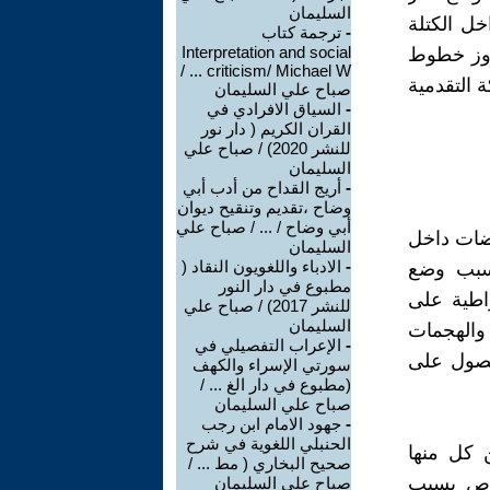
السليمان
خل الكتلة
-
ترجمة كتاب
Interpretation and social
جاوز خطوط
criticism/ Michael W ... /
 التقدمية
صباح علي السليمان
-
السياق الافرادي في
القران الكريم ( دار نور
للنشر 2020) / صباح علي
السليمان
-
أريج القداح من أدب أبي
وضاح ،تقديم وتنقيح ديوان
أبي وضاح / ... / صباح علي
 مايو ، كانت التناقضات داخل
السليمان
-
الادباء واللغويون النقاد (
بسبب وضع
مطبوع في دار النور
راطية على
للنشر 2017) / صباح علي
السليمان
 والهجمات
-
الإعراب التفصيلي في
حصول على
سورتي الإسراء والكهف
(مطبوع في دار الغ ... /
صباح علي السليمان
-
جهود الامام ابن رجب
الحنبلي اللغوية في شرح
 كل منها
صحيح البخاري ( مط ... /
خاص بسبب
صباح علي السليمان