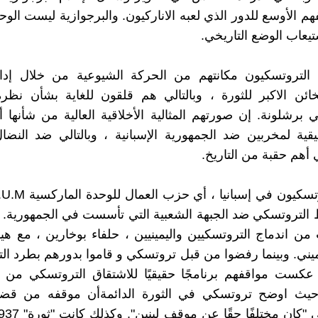
هم الأوسع للدور الذي لعبه الاناركيون. والبرجوازية ليست الوحي
يعاب الوضع التاريخي.
 التروتسكيون مكانتهم من الحركة الشيوعية من خلال إدان
لخائن الاكبر للثورة ، وبالتالي هم قلقون للغاية بشأن نظر
ي برشلونة. إن صورتهم المثالية الأخلاقية العالية من شأنها 
ية لمخربين ضد الجمهورية الإسبانية ، وبالتالي ضد النضا
 أهم حقبة من التاريخ.
التروتسكي ضد الجبهة الشعبية التي تأسست في الجمهورية. 
من اندماج التروتسكيين واليمينيين ، حلفاء بوخارين ، مع ه
ميني. وبينما رفضوا من قبل تروتسكي و قاموا بدورهم بطرد ال
عكست مواقفهم برنامجًا حقيقيًا للاشتقاق التروتسكي من ا
 ؛ حيث اوضح تروتسكي في الثورة الدائمةأن موقفه من قضي