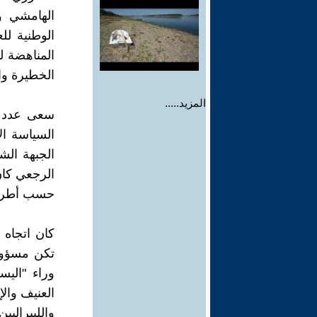
الهامشي و
المناهضة ل
الخطيرة وال
المزيد.....
سعى عدد ق
السياسة ال
الجبهة الش
الرجعي كان 
حسب أطروحة
كان اتجاه 
تكن مسؤول
وراء "اليس
العنيف والإ
والليبراليي