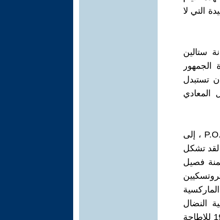
دة التي لا
ة ستالين
ة الجمهور
أن تستبدل
ل المعادي
وقف التروتسكيون في إسبانيا ، أي حزب العمال للوحدة الماركسية P.O.U.M ، إلى
لقد تشكل
يمنة فصيل
تروتسكيين
لماركسية
ة النضال
الديمقراطي "كان مختلفًا حقًا عن موقف لينين". وكذلك كانت "ثورة" 1937 للإطاحة