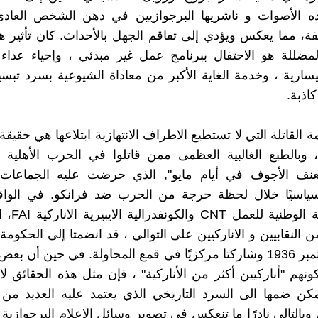
الأصوات و ناشريها البرجوازيين في ذهن الشخص العاد
ئفة، مما يعكس ويؤدي إلى تفاقم الجهل بالأحداث. كان تأثير ه
المضللة هو الاحتفال ببرنامج عمل غير مبدئي ، وإحياء عداء
يسارية ، وخدمة الغاية الأكبر من معاداة الشيوعية بسرد تب
اذبة.
ة القاتلة التي لا تستطيع الاطراف الانتهازية ابتلاعها هي حقيقة 
 ، وبالطبع الغالبية العظمى ممن قاتلوا في الحرب الأهلية ال
عنف الأجوف في أيام مايو", الذي حرضت عليه الجماعات
سياسيًا خلال لحظة حرجة من الحرب ضد فرانكو. في الواق
الكونفدرالية ال
ن النقابيين و الاناركيين على التوالي ، قد انضمتا إلى الحكومة ا
في 28 سبتمبر 1936 وشاركتا مركزيًا في قمع المحاولة. في حين أن بع
نهم "أناركيين أكثر من الأناركية" ، فإن مثل هذه الحقائق لا 
يمكن ضمها الى السرد التاريخي الذي يعتمد عليه العديد من 
 وبالتالي نادرًا ما تنعكس في تصوير وسائل الإعلام البرجوازية ل