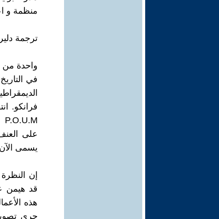
منظمة و اع
ترجمة دلير 
واحدة من أ
في التاريخ
الديمقراطي
.M
على العنف 
يسمى الآن م
إن النظرة 
قد هيمن عل
هذه الأعما
جرى تصويره