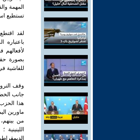
المهمة والف
تستطيع است
لقد اقتطع
باعتباره ا
لأفعالهم ف
بصورة حقيق
للفاشية في
جانب الخط 
هذا الحزب 
ماورين الي
من بينهم، 
اللينينية