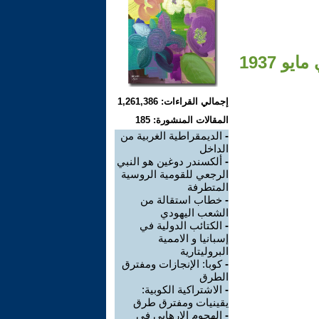
و 1937
إجمالي القراءات: 1,261,386
المقالات المنشورة: 185
-
الديمقراطية الغربية من
الداخل
-
ألكسندر دوغين هو النبي
الرجعي للقومية الروسية
المتطرفة
-
خطاب استقالة من
الشعب اليهودي
-
الكتائب الدولية في
إسبانيا و الاممية
البروليتارية
-
كوبا: الإنجازات ومفترق
الطرق
-
الاشتراكية الكوبية:
يقينيات ومفترق طرق
-
الهجوم الارهابي في