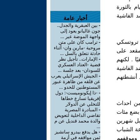
م بالثورة
د الفاشية
أخبار عامة
-
بين العبقرية والجدل..
جون غاليانو يعود إلى
واجهة الموضة عبر ...
ة الماركسية P.O.U.M انتهازية تروتسكي
-
ترامب كان على متن
مروحية -مارين وان- أثناء
مقعد على
حادثة تتعلق بالسل ...
ا . لكنهم
-
الإمارات.. تأجيل نظر
قضية -العتاد العسكري
د الفاشية
للسودان- بعد جلسة ...
-
الجيش الإسرائيلي يعرب
ا طُردوا من الجبهة الشعبية في ديسمبر 1936 بعد أنشطتهم
عن قلقه من ظاهرة عبور
المستوطنين للحدو ...
-
-ذا إيكونوميست-: دول
إفريقيا تسارع خطاها
من احداث
للتخلي عن الدولار
-
المبادرة المصرية
عندما تخلى بضع مئات
تقاضي الداخلية لتعويض
 قبل شهرين
والدة محمد قنديل عن م
...
عة الشباب
-
هل يدفع بيدرو سانشيز
ثمن مواقفه في أزمة
 ، وموقفهم