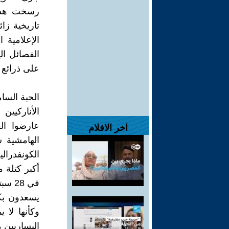
رسخت هذه 
تاريخية زا
الإعلامية 
الفصائل ال
على ذرائع ك
الحبة السام
الأناركيين
عارضوا ال
اخر الافلام
الهامشية 
أكبر كتلة م
يسعدون بكو
وكأنها لا 
اليساريين ،