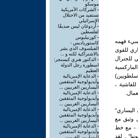
موسكو
-
الشركات الأمريكية
تستفيد من الاحتلال
الإسرائيلي
-
أردوغان ليس صديقًا
لفلسطين
-
كورنيليوس
أسيء فهمه
كاستورياديس -
الفيلسوف الذي بشر
اري للقوى
بالاشتراكية لكنه و ...
ي للجنرال
-
الدكتور هنري كيسنجر:
اسطورة رجل الدولة
حدة الماركسية
العظيم
لاسلطويين)
-
الدعاية الإمبريالية
وأيديولوجية المثقفين
للفاشية ،
اليساريين الغربيين ...
عمال.
-
الدعاية الإمبريالية
وأيديولوجية المثقفين
اليساريين الغربيين ...
-
الدعاية الإمبريالية
 اليساري"
وأيديولوجية المثقفين
ل وثيق مع
اليساريين الغربيين ...
-
الدعاية الإمبريالية
ة - مع خط
وأيديولوجية المثقفين
يا" . لقد
اليساريين الغربيين ...