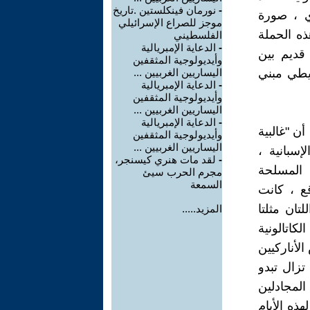
-
نورمان فينكلستين .تاريخ
ي ، صورة
موجز للصراع الإسرائيلي
ذه الحملة
الفلسطيني
-
الدعاية الإمبريالية
 قديم بين
وأيديولوجية المثقفين
سيطي مبني
اليساريين الغربيين ...
-
الدعاية الإمبريالية
وأيديولوجية المثقفين
اليساريين الغربيين ...
-
الدعاية الإمبريالية
أن "غالبية
وأيديولوجية المثقفين
اليساريين الغربيين ...
إسبانية ،
-
لقد مات هنري كيسنجر،
 المسلحة
مجرم الحرب سيئ
السمعة
ع ، كانت
وطنية للعمل CNT والكونفدرالية الايبيرية الاناركية FAI، اللتان مثلتا
المزيد.....
لكاتالونية
ض الأناركيين
تزال تبدو
المجادلين
هذه الأيام