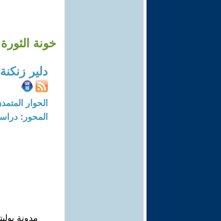
خونة الثورة 
دلير زنكنة
الحوار المتمدن-العدد: 7963 - 24
المحور: دراسا
مدونة بوليتستورم