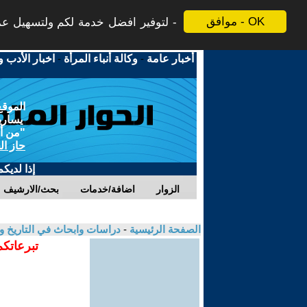
موافق - OK
لتوفير افضل خدمة لكم ولتسهيل عملي
أخبار عامة
-
وكالة أنباء المرأة
-
اخبار الأدب و
الموقع
يسارية
"من أج
حاز ال
إذا لديك
الزوار
اضافة/خدمات
بحث/الارشيف
الصفحة الرئيسية
-
دراسات وابحاث في التاريخ و
تبرعاتكم