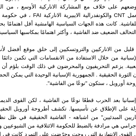
ضعهم على خلاف مع المشاركة الاناركية الأوسع ، من الكو
الوطنية للعمل CNT والكونفدرالية الايبيرية الان
لفاشية. كانت هذه الجهات السياسية الهامشية أقل اهتمامًا بح
تحالف الضعيف ضد الفاشية ، وأكثر اهتمامًا بمكاسبها السياسية
ليل من الاناركيين والتروتسكيين إلى خلق موقع أفضل لأ
إسبانية من خلال الاستفادة من الانقسامات التي تكمن دائم
عبية. يزعم التحريفيون والمحرضون في ذلك الوقت بلؤم أن ه
الثورة الحقيقية . الجمهورية الإسبانية الوحيدة التي يمكن الح
 أورويل ، ستكون "نوعًا من الفاشية".
إسبانيا بعد الحرب قطعًا نوعًا من الفاشية ، لكن القوى الديم
ة على الإطلاق عن تأسيسها. تكشف أطروحة أورويل الحقيقة
اريين المبدئيين" من اشباهه - الفاشية الحقيقية في ظل نظ
جرامي هي مرادفة بالضبط للحكومة الائتلافية من الشيوعيين و ا
ن. القوى الانتهازية التي روجت وحرّضت على التمرد كانت في ال