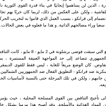
ة ، الذين لن يساهموا إيجابيًا في بناء قدرة القوى الثورية دا
لفاشية ، ولكن على العكس من ذلك، لربما كان حريًا بهم ت
انضمام إلى فرانكو ، بسبب العمل الذي قاموا به لتخريب الحركة
سعيا وراء مصالحهم الذاتية. و هذا ما فعلوه في بعض الحالات.
في الأسابيع التي سبقت فوضى برشلونة في 2 مايو - 8
لجمهوري تتصاعد إلى حد المواجهة العنيفة المستمرة ، 
تفاوض. كان الوضع مريعاً للغاية ، ليس فقط للقوى الديمق
سكرية ضد فرانكو - التطويق الفعال ضد الجمهوريين الشماليين
 جانبهم ، ولكن في تلك المرحلة حتى بالنسبة لأساسيات ال
يعه.
لى تأجيج التناقض بين القوى المسلحة المحلية ، حيث يؤمن
 المواد الغذائية والأسلحة. وقد أصبح هذا مزمنا بشكل 