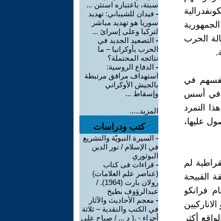
سبتة، باعتباره استثن ...
نفدرالية
-
فيدان للشيباني: تهديد
سوريا هو تهديد مباشر
اركية FAI ، في حكومة الجمهورية
لتركيا وعلى إسرائ ...
الة الحرب
-
التصعيد الجديد في
الحرب بأوكرانيا – ما
.
نتائجه المحتملة؟
-
الدفاع الروسية:
استهداف مرافق مرتبطة
نفسهم في
بالجيش الأوكراني
ًا في أسس
وإسقاط ...
ذا التمرد
المزيد.....
صول عليها،
كتب ودراسات
-
السيرة النبويّة والتشريع
في الإسلام / نور الدين
البوثوري
قراطية لم
-
قراءات فى كتاب
(عناصر علم العلامات)
 القبيحة
رولان بارت (1964). /
ام فرانكو
عبدالرؤوف بطيخ
-
معجم الأحاديث والآثار
لاناركيين
في الكتب والنقدية – ثلاثة
واقع أكثر
أجزاء - .( د ... / صباح علي