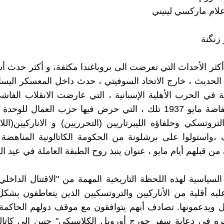
لام ماركسي لينيني
زنگنة
كثر الأحداث التي تعرضت الى بروباغندا مكثفة، و أكثر حدث 
 الحديث ، خارج الاتحاد السوفيتي ، حدث داخل المعسكر اليس
ة في الحرب الأهلية الإسبانية ، التي عارضت الانقلاب الفاش
فرانكو. انتفاضة مايو 1937 تلك ، التي حرض فيها حزب العمال للو
P.O.U التروتسكي وحلفاؤه الليبرتاريين (التحرريين) و الاناركيين(ال
،واستولوا على برشلونة من الحكومة الكاتالونية المناهضة 
ن قبلهم أيام مايو ، عنوان ينبذ روح الطبقة العاملة في عيد ال
السياسية لهذه اللحظة التاريخية المهمة من "الاقتتال الداخلي
يه أقلية من الأناركيين والتروتسكيين الذين يتعاطفون بشك
ل ويدعمونها. تصادف أنهم يتوافقون مع موقف دولهم الحاكم
 في دعاية سفر جورج أورويل الكلاسيكي" حنين إلى كاتالون