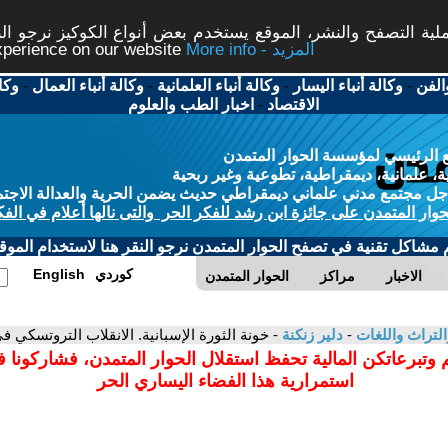
ة التصفح والنشر، الموقع يستخدم بعض أنواع الكوكيز نرجو النق
More info - المزيد
experience on our website
الفن
-
وكالة أنباء اليسار
-
وكالة أنباء العلمانية
-
وكالة أنباء العمال
-
وكا
الاقتصاد
-
اخبار الطب والعلوم
 الرئيسي لمؤسسة الحوار المتمدن
، علمانية، ديمقراطية، تطوعية وغير ربحية
ل مجتمع مدني علماني ديمقراطي حديث يضمن الحرية والعدالة الاجتم
حوار المتمدن على جائزة ابن رشد للفكر الحر والتى نالها أعلام في الفك
م مشاكل تقنية في تصفح الحوار المتمدن نرجو النقر هنا لاستخدام الموقع
كوردي
English
الاخبار
مراكز
الحوار المتمدن
التراث واللغات
-
دلير زنكنة
- خونة الثورة الإسبانية. الانقلاب التروتسكي في 
 وتبرعاتكن المالية تحفظ استقلال الحوار المتمدن، فشاركونا 
استمرارية هذا الفضاء اليساري الحر