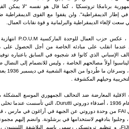
مهورية برنامجًا تروتسكيًا ، كما قال هو نفسه "لا يمكن القيا
 في إطار الديمقراطية". ولن يقفوا مع القوى الديمقراطية ض
تي سعت لإلغاء الديمقراطية والبرلمانية و قوة نقابات العمال.
مرة أخرى ، عكس حزب العمال للوحد
عندما انقلب على مبادئه الخاصة من أجل الحصول على 
لف الإسباني الذي كانوا قد شجبوه في السابق باعتباره توفيقيً
ليناسبوا أولاً مصالحهم الخاصة ، وليس للانضمام إلى النضال ض
بحسن نية ، وسرعان م
لتخريبية وحيلهم المكشوفة .
 الاقلية المعارضة ضد التحالف الجمهوري الموسع المشكلة 
جرت في عام 1936 ، أصدقاء دوروتي Durutti، التي تأسست 
من اناركيي FAI من وحدة دوروتي عن الجبهة في أراغون في مارس ،
، وجلبوا بنادقهم لاستخدامها في برشلونة. وانضم إليهم مجمو
التحرري FIJL، و تنظيم تروتسكي رسمي باسم البلاشفة اللينينيون