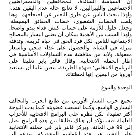
إن السياسة السائدة، للمحافظين والديمقراطيين
الاجتماعيين والليبراليين، لا تعالج حالة عدم اليقين هذه.،
ولهذا يبحث الناس عن طرق للتعبير عن احتجاجهم. وهنا
يلعب الخطاب الشعبوي، خطاب الحقائق البسيطة،
وجعل حلول للأزمة على حساب كبش فداء يبدو واضحا.
ولهذا السبب من الأهمية بمكان أن يعتني اليسار بالمصالح
الاجتماعية للناس. لكل فرد الحق في حياة كريمة، وتدفئة
منزله في الشتاء، والحصول على غذاء صحي وبأسعار
معقولة. ولابد من مناقشة هذه التساؤلات الأساسية في
إطار الحملة الانتخابية. وقال فالتر باير تعليقا على
البرنامج الانتخابي: «بهذه الطريقة، يتعين علينا أن نستعيد
أوروبا من اليمين. إنها لحظتنا».
الوحدة والتنوع
يجمع حزب اليسار الأوربي بين طابع الحزب والتحالف
اليساري الواسع، وكلما اتسعت عضويته كلما بدت اللوحة
أكثر تعقيدا، لكن نظرة على البرامج الانتخابية للأحزاب
العاملة فيه، تؤكد أن هناك تطابقا بين هذه البرامج يصل
إلى 99 في المائة، ويركز فالتر باير في حملته الانتخابية
على التعبير عن هذه القواسم المشتركة، ويدعو إلى