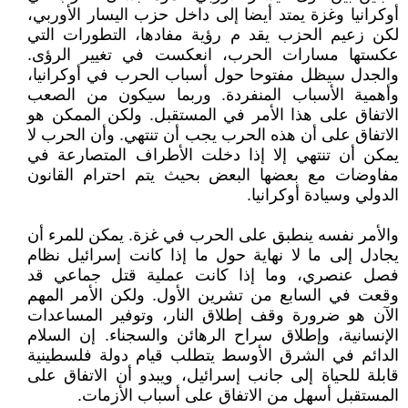
أوكرانيا وغزة يمتد أيضا إلى داخل حزب اليسار الأوربي،
لكن زعيم الحزب يقد م رؤية مفادها، التطورات التي
عكستها مسارات الحرب، انعكست في تغيير الرؤى.
والجدل سيظل مفتوحا حول أسباب الحرب في أوكرانيا،
وأهمية الأسباب المنفردة. وربما سيكون من الصعب
الاتفاق على هذا الأمر في المستقبل. ولكن الممكن هو
الاتفاق على أن هذه الحرب يجب أن تنتهي. وأن الحرب لا
يمكن أن تنتهي إلا إذا دخلت الأطراف المتصارعة في
مفاوضات مع بعضها البعض بحيث يتم احترام القانون
الدولي وسيادة أوكرانيا.
والأمر نفسه ينطبق على الحرب في غزة. يمكن للمرء أن
يجادل إلى ما لا نهاية حول ما إذا كانت إسرائيل نظام
فصل عنصري، وما إذا كانت عملية قتل جماعي قد
وقعت في السابع من تشرين الأول. ولكن الأمر المهم
الآن هو ضرورة وقف إطلاق النار، وتوفير المساعدات
الإنسانية، وإطلاق سراح الرهائن والسجناء. إن السلام
الدائم في الشرق الأوسط يتطلب قيام دولة فلسطينية
قابلة للحياة إلى جانب إسرائيل، ويبدو أن الاتفاق على
المستقبل أسهل من الاتفاق على أسباب الأزمات.