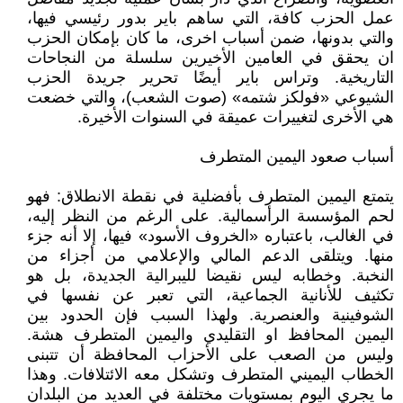
عمل الحزب كافة، التي ساهم باير بدور رئيسي فيها،
والتي بدونها، ضمن أسباب اخرى، ما كان بإمكان الحزب
ان يحقق في العامين الأخيرين سلسلة من النجاحات
التاريخية. وتراس باير أيضًا تحرير جريدة الحزب
الشيوعي «فولكز شتمه» (صوت الشعب)، والتي خضعت
هي الأخرى لتغييرات عميقة في السنوات الأخيرة.
أسباب صعود اليمين المتطرف
يتمتع اليمين المتطرف بأفضلية في نقطة الانطلاق: فهو
لحم المؤسسة الرأسمالية. على الرغم من النظر إليه،
في الغالب، باعتباره «الخروف الأسود» فيها، إلا أنه جزء
منها. ويتلقى الدعم المالي والإعلامي من أجزاء من
النخبة. وخطابه ليس نقيضا لليبرالية الجديدة، بل هو
تكثيف للأنانية الجماعية، التي تعبر عن نفسها في
الشوفينية والعنصرية. ولهذا السبب فإن الحدود بين
اليمين المحافظ او التقليدي واليمين المتطرف هشة.
وليس من الصعب على الأحزاب المحافظة أن تتبنى
الخطاب اليميني المتطرف وتشكل معه الائتلافات. وهذا
ما يجري اليوم بمستويات مختلفة في العديد من البلدان