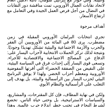
والبيئة. وفي حوار مع إيزابيل شومان، نائبة الأمين العام
لاتحاد نقابات العمال الأوروبي، تمت مناقشة دور النقابات
في النضال من أجل فرص العمل الجيدة وفي التعامل مع
ارتفاع الأسعار.
أهداف مرجوة
تجري انتخابات البرلمان الأوروبي المقبلة في زمن
مضطرب. يرى 80 في المائة من الأوروبيين أن الفقر
والحرب والأزمة الاجتماعية والبيئية تشكل تهديدًا وجوديًا.
ونتيجة لذلك تركز الحملات الانتخابية لأحزاب اليسار على:
الدفاع عن المصالح الاجتماعية والاقتصادية للأجراء.
وتسعى قوى اليسار إلى إحداث فرق في السياسة البيئية،
على النقيض من الصفقة الخضراء التي أقرتها المفوضية
الأوروبية ومعظم أحزاب الخضر. ولهذا لا يوفق البرنامج
البيئي لحزب اليسار بين الرأسمالية والبيئة، بل يهدف إلى
التغلب على الرأسمالية والنظام الأبوي
ولكن في نهاية المطاف، فإن كل المقترحات، والمشاريع،
والسياسات الاستراتيجية، بل وحتى حياة الناس، تخضع
لشرط النجاح في تجنب خطر اندلاع حرب عالمية. وهذا