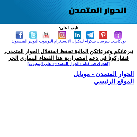
تابعونا على:
بودكاست
بنترست
تيلكرام
لينكدإن
الانستغرام
اليوتيوب
التويتر
الفيسبوك
تبرعاتكم وتبرعاتكن المالية تحفظ استقلال الحوار المتمدن،
فشاركونا في دعم استمرارية هذا الفضاء اليساري الحر
[اشترك في قناة ‫«الحوار المتمدن» على اليوتيوب]
الحوار المتمدن - موبايل
الموقع الرئيسي