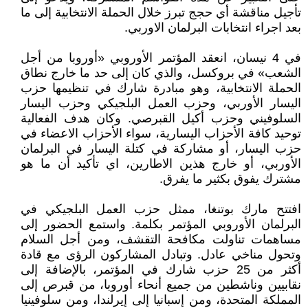
تأجيل مناقشة أي حجج تبرز خلال الحملة الانتخابية إلى ما
بعد اجراء انتخابات البرلمان الاوربي.
في 4 نيسان، انعقد المؤتمر الأوروبي «أوروبا من أجل
الشعب» في بروكسل، والذي كان إلى حد ما خارج نطاق
الحملة الانتخابية، وهو مبادرة شارك في تنظيمها حزب
اليسار الأوربي، وحزب العمل البلجيكي وحزب اليسار
السلوفيني وحزب أكيل القبرصي. وكان هدف الفعالية
توحيد كافة الأحزاب اليسارية، سواء الأحزاب الاعضاء في
حزب اليسار، أو مشاركة في كتلة اليسار في البرلمان
الأوربي، أو خارج هذين الاطارين، اي تأكيد أن ما هو
مشترك يفوق بكثير ما يفرق.
افتتح مارك بوتنغا، ممثل حزب العمل البلجيكي في
البرلمان الأوروبي المؤتمر بكلمة. واستمع الحضور إلى
مساهمات تناولت مكافحة التقشف، ومن أجل السلام
وتحول مناخي عادل. وتبادل المشاركون الرؤى مع قادة
أكثر من 25 حزب شارك في المؤتمر، بالإضافة إلى
نقابيين وناشطين من جميع أنحاء أوروبا، من قبرص إلى
المملكة المتحدة، ومن إسبانيا إلى إيرلندا، ومن سلوفينيا