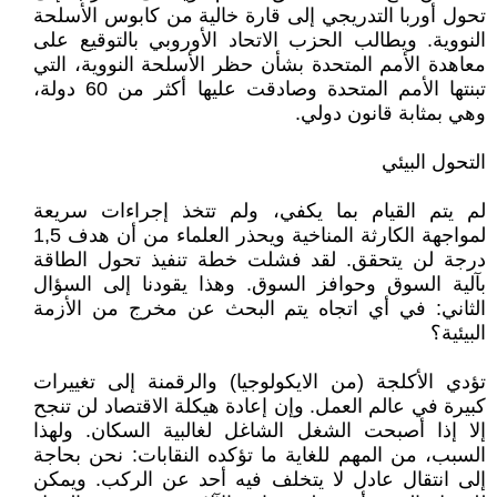
تحول أوربا التدريجي إلى قارة خالية من كابوس الأسلحة
النووية. ويطالب الحزب الاتحاد الأوروبي بالتوقيع على
معاهدة الأمم المتحدة بشأن حظر الأسلحة النووية، التي
تبنتها الأمم المتحدة وصادقت عليها أكثر من 60 دولة،
وهي بمثابة قانون دولي.
التحول البيئي
لم يتم القيام بما يكفي، ولم تتخذ إجراءات سريعة
لمواجهة الكارثة المناخية ويحذر العلماء من أن هدف 1,5
درجة لن يتحقق. لقد فشلت خطة تنفيذ تحول الطاقة
بآلية السوق وحوافز السوق. وهذا يقودنا إلى السؤال
الثاني: في أي اتجاه يتم البحث عن مخرج من الأزمة
البيئية؟
تؤدي الأكلجة (من الايكولوجيا) والرقمنة إلى تغييرات
كبيرة في عالم العمل. وإن إعادة هيكلة الاقتصاد لن تنجح
إلا إذا أصبحت الشغل الشاغل لغالبية السكان. ولهذا
السبب، من المهم للغاية ما تؤكده النقابات: نحن بحاجة
إلى انتقال عادل لا يتخلف فيه أحد عن الركب. ويمكن