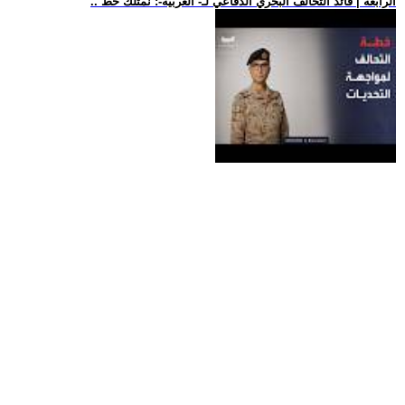
.. الرابعة | قائد التحالف البحري الدفاعي لـ- العربية-: نمتلك خط