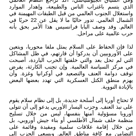
وفي السياق الجيوسياسي، أكد تراجع النظام العالمي
الذي يتسم باغتراب الناس والطبيعة، وإهدار الموارد
واستغلال الجنوب العالمي من قبل الطبقات المهيمنة في
الشمال العالمي. تدور حاليًا ما لا يقل عن 22 حربًا في
العالم. وقد وصف البابا فرانسيس هذا الأمر بحق بأنه
حرب عالمية على مراحل.
لذا فإن الحفاظ على السلام يمثل ملفا محوريا، ويتعين
على الأوروبيين أن يدركوا أن قارتهم، في ظل المشاكل
التي لم تحل بعد والتي خلفتها الحرب الباردة، أصبحت
في مركز السياسة العالمية. وإن تجنب الكارثة، يفرض
توقف دوامة العنف والتصعيد في أوكرانيا وغزة. وأن
يهزم منطق الكتل العسكرية التي تهدد بعضها البعض
بالإبادة النووية.
لا تحتاج أوربا إلى أسلحة جديدة، بل إلى نظام سلام يقوم
على نبذ العنف. وحزب اليسار الأوربي يدعو إلى أن تتولى
أوروبا مسؤولية أمنها بنفسها، ليس من خلال تسليح
منظمة حلف شمال الأطلسي أو بناء جيش أوروبي، بل
من خلال إقامة علاقات سلمية ومفيدة وقائمة على
التضامن مع كافة مناطق العالم. ويسعى الحزب إلى