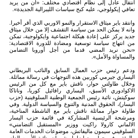
انتقال عادل إلى نظام اقتصادي مختلف: «ان من يريد
تعافي إيكولوجي، عليه كبح سياسات الليبرالية الجديدة».
وانتقد باير ميثاق الاستقرار والنمو الاوربي الذي أقر أخيرا.
وانه لا يمكن الحد من سياسة التقشف إلا من خلال ميثاق
جديد يركز على إعادة هيكلة اجتماعية وايكولوجية، تمكن
من انتهاج سياسة توسعية ومضادة للدورة الاقتصادية:
«نحن نريد المضي قدما من أجل أوروبا التضامن
والمساواة والأمل».
ودعم رئيس حزب العمال السابق والنائب البريطاني
اليساري جيرمي كوربين هذه التوجهات في رسالة مماثلة.
وخلال طاولتي حوار، ناقش باير مع كل من الرئيس
الاكوادوري الأسبق، اليساري رافائيل كوريا، وناتاكا
سوكيتش، نائبة رئيس الجمعية الوطنية السلوفينية (حزب
اليسار)، الحقوق المدنية والتنوع والسياسة الدولية. وفي
طاولة حوار مماثلة ناقش باير مع الناشطة المناخية،
ومرشحة الرئيسية المشاركة في قائمة حزب اليسار
الالماني كارولا راكيت ووزير «المستقبل التضامني»
السلوفيني سيمون ماليفاتش، موضوعات الخدمات العامة