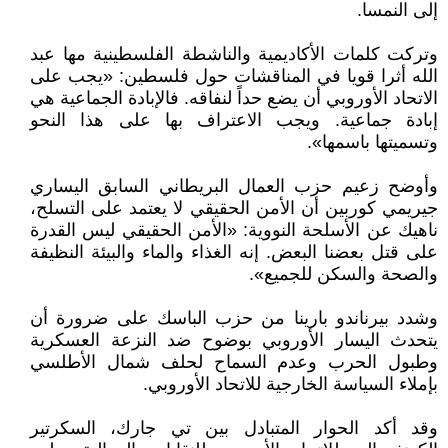
إلى النمسا.
وتركت كلمات الأكاديمية والناشطة الفلسطينية مها عبد
الله أثرا قويا في المناقشات حول فلسطين: «يجب على
الاتحاد الأوروبي أن يضع حداً لنفاقه. فالإبادة الجماعية هي
إبادة جماعية. ويجب الاعتراف بها على هذا النحو
وتسميتها باسمها».
وأوضح زعيم حزب العمال البريطاني السابق اليساري
جيريمي كوربين أن الأمن الحقيقي لا يعتمد على التسلح،
ناهيك عن الأسلحة النووية: «الأمن الحقيقي ليس القدرة
على قتل بعضنا البعض. إنه الغذاء والماء والبيئة النظيفة
والصحة والسكن للجميع».
وشدد بيرناندو بارينا من حزب الباسك على ضرورة أن
يتحدث اليسار الأوروبي بوضوح ضد النزعة العسكرية
وطبول الحرب وعدم السماح لحلف شمال الأطلسي
بإملاء السياسة الخارجية للاتحاد الأوروبي.
وقد أكد الحوار المتبادل بين تي جارك، السكرتير