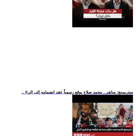
.. #ستريمينغ: مباشر.. محمد صلاح يوقع رسمياً عقد انضمامه إلى الن