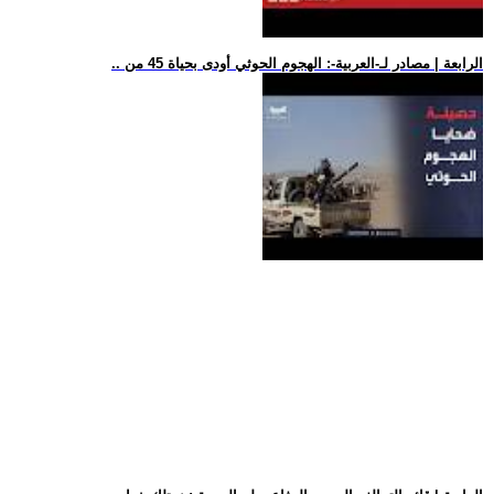
.. الرابعة | مصادر لـ-العربية-: الهجوم الحوثي أودى بحياة 45 من