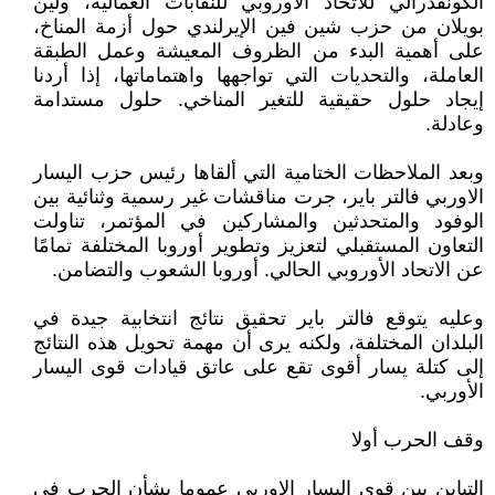
الكونفدرالي للاتحاد الأوروبي للنقابات العمالية، ولين
بويلان من حزب شين فين الإيرلندي حول أزمة المناخ،
على أهمية البدء من الظروف المعيشة وعمل الطبقة
العاملة، والتحديات التي تواجهها واهتماماتها، إذا أردنا
إيجاد حلول حقيقية للتغير المناخي. حلول مستدامة
وعادلة.
وبعد الملاحظات الختامية التي ألقاها رئيس حزب اليسار
الاوربي فالتر باير، جرت مناقشات غير رسمية وثنائية بين
الوفود والمتحدثين والمشاركين في المؤتمر، تناولت
التعاون المستقبلي لتعزيز وتطوير أوروبا المختلفة تمامًا
عن الاتحاد الأوروبي الحالي. أوروبا الشعوب والتضامن.
وعليه يتوقع فالتر باير تحقيق نتائج انتخابية جيدة في
البلدان المختلفة، ولكنه يرى أن مهمة تحويل هذه النتائج
إلى كتلة يسار أقوى تقع على عاتق قيادات قوى اليسار
الأوربي.
وقف الحرب أولا
التباين بين قوى اليسار الاوربي عموما بشأن الحرب في