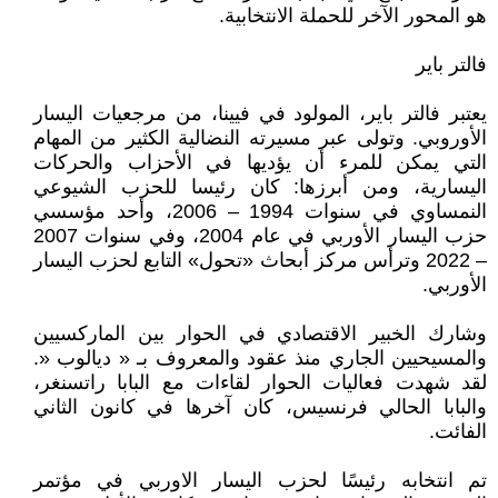
هو المحور الآخر للحملة الانتخابية.
فالتر باير
يعتبر فالتر باير، المولود في فيينا، من مرجعيات اليسار
الأوروبي. وتولى عبر مسيرته النضالية الكثير من المهام
التي يمكن للمرء أن يؤديها في الأحزاب والحركات
اليسارية، ومن أبرزها: كان رئيسا للحزب الشيوعي
النمساوي في سنوات 1994 – 2006، وأحد مؤسسي
حزب اليسار الأوربي في عام 2004، وفي سنوات 2007
– 2022 وترأس مركز أبحاث «تحول» التابع لحزب اليسار
الأوربي.
وشارك الخبير الاقتصادي في الحوار بين الماركسيين
والمسيحيين الجاري منذ عقود والمعروف بـ « ديالوب «.
لقد شهدت فعاليات الحوار لقاءات مع البابا راتسنغر،
والبابا الحالي فرنسيس، كان آخرها في كانون الثاني
الفائت.
تم انتخابه رئيسًا لحزب اليسار الاوربي في مؤتمر