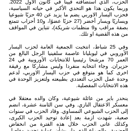
الحزب، الذي استضافته فيينا في كانون الأول 2022.
وربما يكون هذا هو التحدي الأكبر في حياته السياسية،
فحزب اليسار الاوربي يضم ما يزيد عن 40 حزبًا شيوعيا
ويساريًا ويسار أخضر (27 حزبًا عضوًا، و10 أحزاب تتمتع
بصفة مراقب و9 منظمات شريكة)، تتباين في المواقف
من هذه القضية او تلك.
وفي 25 شباط، انتخبت الجمعية العامة لحزب اليسار
الأوروبي في ليوبليانا عاصمة سلفينيا الرجل البالغ من
العمر 70 مرشحا رئيسيا للانتخابات الأوروبية في 24
حزيران. وجاء انتخابه منفردا وليس مشاركا مع رفيقة
اخرى كما هو متوقع في حزب اليسار الاوربي، لدعم
وحدة عمل الحزب التعددي بطبيعته ولتعزيز الوحدة في
هذه الانتخابات المفصلية.
ينحدر باير من عائلة شيوعية، وكان والده معتقلا في
معسكر الاعتقال النازي. وفي سن الثامنة عشرة، انضم
إلى الحزب الشيوعي النمساوي. وقاد الحزب في سنوات
صعبة، شهدت ازمة بعد إعادة توحيد الحزب الكبرى،
وكذلك عانى الحزب خلال هذه الفترة من انخفاض
العضوية، والصراع الذي دار بشأن عملية تجديد مفاصل