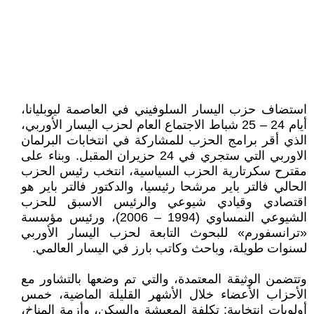
استضاف حزب اليسار السلوفيني في العاصمة ليوبليانا،
أيام 24 – 25 شباط الاجتماع العام لحزب اليسار الأوربي،
الذي أقر برامج الحزب للمشاركة في انتخابات البرلمان
الاوربي التي ستجري في 24 حزيران المقبل. وبناء على
مقترح سكرتارية الحزب السياسية، انتخب رئيس الحزب
الحالي فالتر باير مرشحا رئيسيا، والدكتور فالتر باير هو
اقتصادي وقيادي شيوعي والرئيس الاسبق للحزب
الشيوعي النمساوي (1994 – 2006)، ورئيس مؤسسة
«ترانسفورم» للبحوث التابعة لحزب اليسار الأوربي
لسنوات طويلة، وباحث وكاتب بارز في اليسار العالمي.
وتتضمن الوثيقة المعتمدة، والتي تم وضعها بالتشاور مع
الأحزاب الأعضاء خلال الأشهر القليلة الماضية، خمس
أولويات انتخابية: تكلفة المعيشة والسكن، وأزمة المناخ،