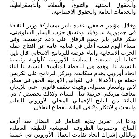
والحقوق المدنية والتنوع، والسلام والديمقراطية،
والخدمات العامة والحقوق الاجتماعية.
وخلال مؤتمر صحفي عقده بايير بمشاركة وزير الثقافة
في جمهورية سلوفينيا ومنسق حزب اليسار السلوفيني،
شكر فالتر باير جميع الرفاق على دعم ترشيحه. وفي
مساء اليوم نفسه أعلن في فعالية عامة عن افتتاح حملة
الحزب الانتخابية واثناء عرضه للبرنامج الانتخابي قال باير:
”علينا أن نستعيد السياسة الأوروبية كأولوية رئيسية
بالنسبة لنا. وهذه هي اللحظة المناسبة بالنسبة لنا لبناء
اتحاد أوروبي يخدم سكانه». ويركز البرنامج على تكريس
جملة من الأهداف في القوانين الاوربية: الحق في سكن
لائق وبأسعار معقولة، وتثبيت سقف قانوني اعلى للإيجار،
معاقبة مرتكبي جريمة قتل النساء، وكذلك تخصيص 7 في
المائة من الناتج الإجمالي المحلي الأوروبي للتعليم
والبحث والابتكار و2 في المائة للقطاع الثقافي.
ودعا إلى تعزيز جدية التعامل في النضال ضد أزمة
المناخ، وخصوصا الظروف المعيشية للطبقة العاملة،
وبالتالي إشراك اتحاد نقابات العمال الأوروبي في عملية