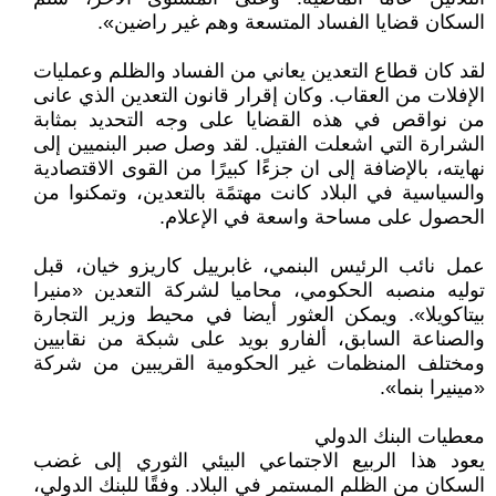
السكان قضايا الفساد المتسعة وهم غير راضين».
لقد كان قطاع التعدين يعاني من الفساد والظلم وعمليات
الإفلات من العقاب. وكان إقرار قانون التعدين الذي عانى
من نواقص في هذه القضايا على وجه التحديد بمثابة
الشرارة التي اشعلت الفتيل. لقد وصل صبر البنميين إلى
نهايته، بالإضافة إلى ان جزءًا كبيرًا من القوى الاقتصادية
والسياسية في البلاد كانت مهتمًة بالتعدين، وتمكنوا من
الحصول على مساحة واسعة في الإعلام.
عمل نائب الرئيس البنمي، غابرييل كاريزو خيان، قبل
توليه منصبه الحكومي، محاميا لشركة التعدين «منيرا
بيتاكويلا». ويمكن العثور أيضا في محيط وزير التجارة
والصناعة السابق، ألفارو بويد على شبكة من نقابيين
ومختلف المنظمات غير الحكومية القريبين من شركة
«مينيرا بنما».
معطيات البنك الدولي
يعود هذا الربيع الاجتماعي البيئي الثوري إلى غضب
السكان من الظلم المستمر في البلاد. وفقًا للبنك الدولي،