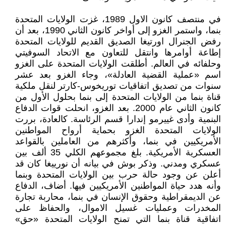
في منتصف كانون الاول 1989، غزت الولايات المتحدة
بنما، واستمر الغزو إلى أواخر كانون الثاني 1990، بعد أن
رفض الجنرال اورتيغا الصديق القديم للولايات المتحدة
إطاعة أوامرها وانتقل للتعاون مع الاتحاد السوفيتي
وحلفائه في العالم. أطلقت الولايات المتحدة على الغزو
اسم «عملية القضية العادلة»، وجاء الغزو بعد عشر
سنوات من تصديق اتفاقيات توريخوس-كارتر لنقل ملكية
قناة بنما من الولايات المتحدة إلى بنما بحلول الأول من
كانون الثاني عام 2000. بعد الغزو، انحلت قوات الدفاع
البنمية وأدى غييرمو إندارا قسم الرئاسة. كالعادة، بررت
الولايات المتحدة الغزو بحماية أرواح المواطنين
الأمريكيين في بنما، وأكثرهم من العاملين بالقواعد
العسكرية الأمريكية. بلغ مجموعهم الكلي 35 ألف بين
عسكري ومدني. وذكر بوش في بيانه أن نورييغا كان قد
أعلن عن وجود حالة حرب بين الولايات المتحدة وبنما
وأنه هدد حياة المواطنين الأمريكيين فيها. أضاف، الدفاع
عن الديمقراطية وحقوق الإنسان في بنما، محاربة تجارة
المخدرات وعمليات غسيل الاموال، والحفاظ على
اتفاقية قناة بنما التي تمنح الولايات المتحدة «حق»