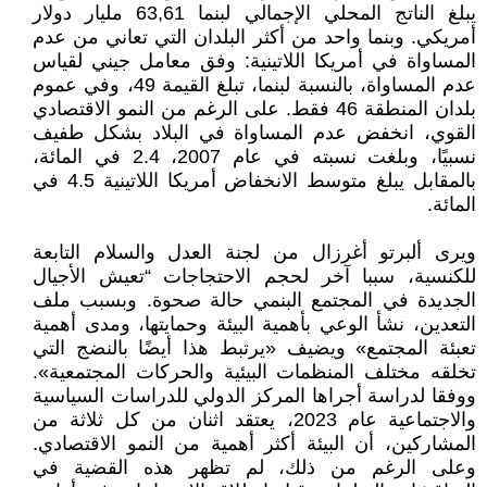
يبلغ الناتج المحلي الإجمالي لبنما 63,61 مليار دولار
أمريكي. وبنما واحد من أكثر البلدان التي تعاني من عدم
المساواة في أمريكا اللاتينية: وفق معامل جيني لقياس
عدم المساواة، بالنسبة لبنما، تبلغ القيمة 49، وفي عموم
بلدان المنطقة 46 فقط. على الرغم من النمو الاقتصادي
القوي، انخفض عدم المساواة في البلاد بشكل طفيف
نسبيًا، وبلغت نسبته في عام 2007، 2.4 في المائة،
بالمقابل يبلغ متوسط الانخفاض أمريكا اللاتينية 4.5 في
المائة.
ويرى ألبرتو أغرزال من لجنة العدل والسلام التابعة
للكنسية، سببا آخر لحجم الاحتجاجات “تعيش الأجيال
الجديدة في المجتمع البنمي حالة صحوة. وبسبب ملف
التعدين، نشأ الوعي بأهمية البيئة وحمايتها، ومدى أهمية
تعبئة المجتمع» ويضيف «يرتبط هذا أيضًا بالنضج التي
تخلقه مختلف المنظمات البيئية والحركات المجتمعية».
ووفقا لدراسة أجراها المركز الدولي للدراسات السياسية
والاجتماعية عام 2023، يعتقد اثنان من كل ثلاثة من
المشاركين، أن البيئة أكثر أهمية من النمو الاقتصادي.
وعلى الرغم من ذلك، لم تظهر هذه القضية في