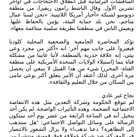
المناقشات البرلمانية قبل انطلاق الاحتجاجات في أواخر
تشرين الأول. وقال الناشط رامون ريفيرا، من منطقة
دونوسو لشبكة «أخبار أمريكا اللاتينية: «نحن لسنا عمال
مناجم، نحن بلد حماية البيئة، يؤمن بالحفاظ عليها.
ويعيش الناس في منطقتنا بطريقة سلمية متناغمة معها».
تؤكد المحاضرة الجامعية والصحفية المحلية كلوديا
فيغيروا على جانب مهم آخر: انه «أكثر من مجرد وعي
بيئي، إنه علاقة جذرية بالمنطقة، لأننا عانينا من مشكلة
قناة بنما (استيلاء الولايات المتحدة الأمريكية على منطقة
القناة- المحرر) شيء من هذا القبيل لا ينبغي أن يحصل
مرة أخرى. لذلك أعتقد أن الأمر يتعلق أكثر بوعي تنامى
بين السكان من خلال التعليم والثقافة».
نجاح غير عادي
لم تتوقع الحكومة وشركة التعدين مثل هذه الانتفاضة
الاجتماعية الضخمة، وهذه التأثيرات الواضحة. لم يكن أحد
يتخيل أنه في الساعة الرابعة من عصر يوم أحد ستكون
الرسالة على وسائل التواصل الاجتماعي: “هل ستذهب
إلى التظاهرة؟ دعنا نذهب!» ولا يزال الشعور بالانتصار
في المعركة، ضد شركة عملاقة فوق قومية، منتشرا بين