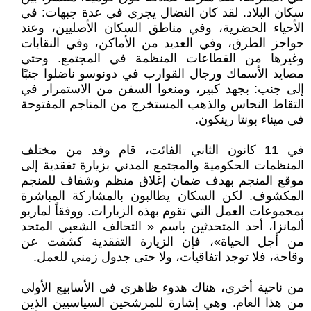
سكان البلاد. لقد كان النضال يجري في عدة جبهات: في
الأحياء الحضرية، وفي مناطق السكان الأصليين، وعند
حواجز الطرق، وفي العديد من الأماكن، وفي النقابات
وغيرها من القطاعات المنظمة في المجتمع. وحتى
مصايد الأسماك ورجال القوارب في دونوسو ناضلوا جنبًا
إلى جنب: بجهد كبير، ومنعوا السفن من الاستمرار في
التقاط النحاس والذهب المستخرج من المناجم المفتوحة
في ميناء بونتا رينكون.
في 11 كانون الثاني الفائت، قام وفد من مختلف
المنظمات الحكومية والمجتمع المدني بزيارة تفقدية إلى
موقع المنجم بهدف ضمان إغلاق منظم وشفاف للمنجم
المكشوف. لكن السكان يطالبون بالمشاركة المباشرة
بمجموعات العمل التي تقوم بهذه الزيارات. ووفقاً لماريو
ألمانزا، أحد المتحدثين باسم « التحالف الشعبي المتحد
من أجل الحياة»، فإن الزيارة التفقدية كشفت عن
وقاحة، فلا توجد اتفاقيات، ولا حتى جدول زمني للعمل.
من ناحية أخرى، هناك هدوء ظاهري في الأسابيع الأولى
من هذا العام. وهي إشارة للمرشحين السياسيين الذين