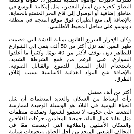
لشركة «فيرت كوانتوم الكندية للتعدين»، حقوقًا واسعة
النطاق كجزء من امتياز التعدين، مثل إمكانية التوسع في
مناطق إضافية أو الوصول إلى قاع البحر المتمتع بالحماية.
بالإضافة إلى منع الطيران فوق موقع المنجم في منطقة
دونوسو على ساحل المحيط الأطلسي.
وكان الإقرار السريع للقانون بمثابة القشة التي قصمت
ظهر البعير. لقد نزل أكثر من 50 ألف بنمي إلى الشوارع
للتظاهر دون توقف لأكثر من 40 يومًا. وكثيراً ما أغلقوا
الشوارع، على الرغم من قمع الشرطة الشديد،
باستخدام الغاز المسيل للدموع والقنابل الصوتية.
بالإضافة شح المواد الغذائية الأساسية بسبب إغلاق
الطرق.
أكثر من ألف معتقل
رأت أوساط من السكان والعديد المنظمات أن شل
الحياة اليومية في البلاد هو الوسيلة الوحيدة لممارسة
الضغط على حكومة لا تستمع لشعبها. وتمكنت منظمات
مثل نقابة عمال البناء، جمعية المعلمين، حركات الفلاحين
والسكان الأصليين والطلابية التي اجتمعت معًا في
التحالف الشعبي المتحد من أجل الحياة، وتجمعات شبابية