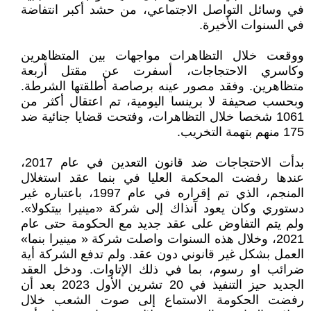
في وسائل التواصل الاجتماعي، من حشد أكبر انتفاضة
في السنوات الأخيرة.
ووقعت خلال التظاهرات مواجهات بين المتظاهرين
وكاسري الاحتجاجات، أسفرت عن مقتل أربعة
متظاهرين. وفقد مصور عينه برصاصة أطلقتها الشرطة.
وبحسب صحيفة لا برينسا اليومية، تم اعتقال أكثر من
1061 شخصا خلال التظاهرات، وفتحت قضايا جنائية ضد
175 منهم بتهمة التخريب.
بدأت الاحتجاجات ضد قانون التعدين في عام 2017،
عندها رفضت المحكمة العليا في بنما عقد استغلال
المنجم، الذي تم إقراره في عام 1997، باعتباره غير
دستوري وكان يعود آنذاك إلى شركة «مينيرا بيتكولا».
ولم يتم التفاوض على عقد جديد مع الحكومة حتى عام
2021، وخلال هذه السنوات واصلت شركة « مينيرا بنما»
العمل بشكل غير قانوني دون عقد. ولم تدفع الشركة أية
ضرائب او رسوم، بما في ذلك الإتاوات. ودخل العقد
الجديد حيز التنفيذ في 20 تشرين الأول 2023 بعد أن
رفضت الحكومة الاستماع إلى صوت الشعب خلال