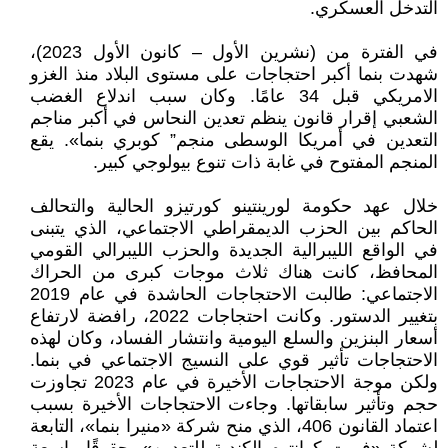
التدخل العسكري.
في الفترة من (نشرين الأول – كانون الأول 2023)،
شهدت بنما أكبر احتجاجات على مستوى البلاد منذ الغزو
الامريكي قبل 34 عامًا. وكان سبب اندلاع الغضب
الشعبي إقرار قانون ينظم تعدين النحاس في أكبر مناجم
التعدين في أمريكا الوسطى منجم” كوبري بنما». يقع
المنجم المفتوح في غابة ذات تنوع بيولوجي كبير.
خلال عهد حكومة لورينتينو كورتيزو الحالية والتحالف
الحاكم بين الحزب الديمقراطي الاجتماعي، الذي يتبنى
في الواقع الليبرالية الجديدة والحزب الليبرالي القومي
المحافظ، كانت هناك ثلاث موجات كبرى من الحراك
الاجتماعي: طالبت الاحتجاجات الحاشدة في عام 2019
بتغيير الدستور. وكانت احتجاجات 2022، رافضة لارتفاع
أسعار البنزين والسلع اليومية وانتشار الفساد، وكان لهذه
الاحتجاجات تأثير قوي على النسيج الاجتماعي في بنما.
ولكن موجة الاحتجاجات الأخيرة في عام 2023 تجاوزت
حجم وتأثير سابقاتها. وجاءت الاحتجاجات الأخيرة بسبب
اعتماد القانون 406، الذي منح شركة «منيرا بنما»، التابعة