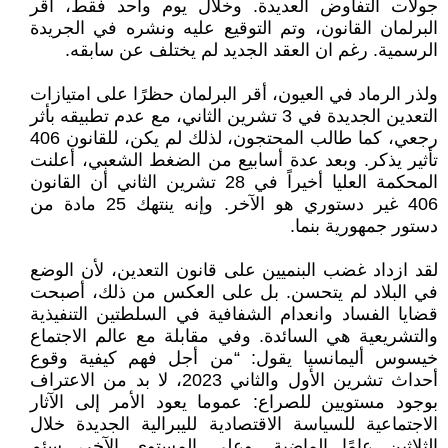
جولات التفاوض العديدة. وخلال يوم واحد فقط، أقر
البرلمان القانون، وتم التوقيع عليه ونشره في الجريدة
الرسمية. رغم ان العقد الجديد لم يختلف عن سابقه.
ولذر الرماد في العيون، أقر البرلمان حظرًا على امتيازات
التعدين الجديدة في 3 تشرين الثاني، مع عدم تطبيقه بأثر
رجعي، كما طالب المحتجون، لذلك لم يكن، للقانون 406
تأثير يذكر. وبعد عدة أسابيع من الضغط الشعبي، أعلنت
المحكمة العليا أخيراً في 28 تشرين الثاني أن القانون
406 غير دستوري هو الآخر. وإنه ينتهك 25 مادة من
دستور جمهورية بنما.
لقد ازداد غضب البنميين على قانون التعدين، لأن الوضع
في البلاد لم يتحسن. بل على العكس من ذلك، أصبحت
قضايا الفساد وانعدام الشفافية في السلطتين التنفيذية
والتشريعية هي السائدة. وفي مقابلة مع عالم الاجتماع
خيسوس أليمانسيا يقول: “من أجل فهم كيفية وقوع
أحداث تشرين الأول والثاني 2023، لا بد من الاعتراف
بوجود مستويين للصراع: عموما يعود الأمر إلى الآثار
الاجتماعية للسياسة الاقتصادية لليبرالية الجديدة خلال
الثلاثين عامًا الماضية. وعلى المستوى الآخر، سئم