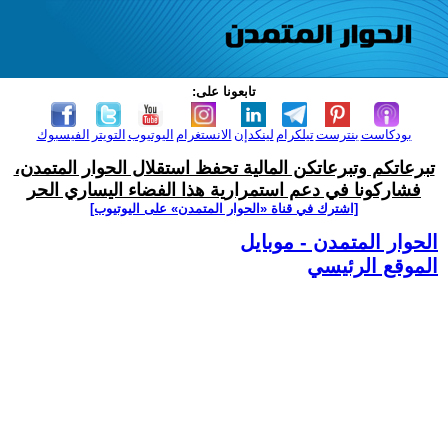
تابعونا على:
بودكاست
بنترست
تيلكرام
لينكدإن
الانستغرام
اليوتيوب
التويتر
الفيسبوك
تبرعاتكم وتبرعاتكن المالية تحفظ استقلال الحوار المتمدن،
فشاركونا في دعم استمرارية هذا الفضاء اليساري الحر
[اشترك في قناة ‫«الحوار المتمدن» على اليوتيوب]
الحوار المتمدن - موبايل
الموقع الرئيسي