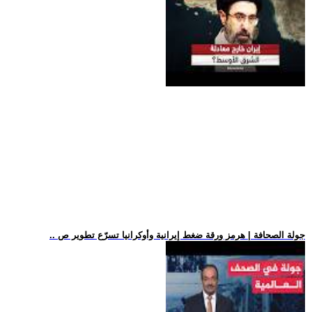
.. جولة الصحافة | هرمز ورقة ضغط إيرانية وأوكرانيا تسرّع تطوير ص