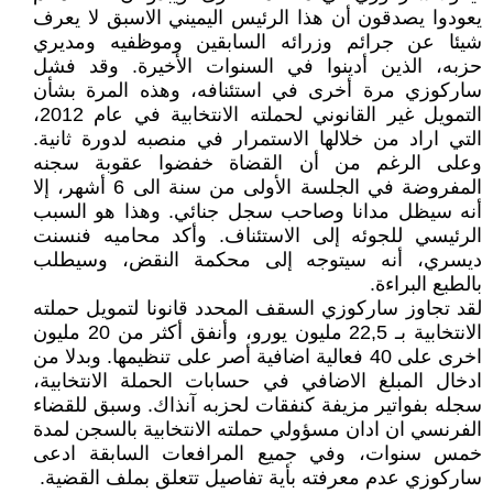
يعودوا يصدقون أن هذا الرئيس اليميني الاسبق لا يعرف
شيئا عن جرائم وزرائه السابقين وموظفيه ومديري
حزبه، الذين أدينوا في السنوات الأخيرة. وقد فشل
ساركوزي مرة أخرى في استئنافه، وهذه المرة بشأن
التمويل غير القانوني لحملته الانتخابية في عام 2012،
التي اراد من خلالها الاستمرار في منصبه لدورة ثانية.
وعلى الرغم من أن القضاة خفضوا عقوبة سجنه
المفروضة في الجلسة الأولى من سنة الى 6 أشهر، إلا
أنه سيظل مدانا وصاحب سجل جنائي. وهذا هو السبب
الرئيسي للجوئه إلى الاستئناف. وأكد محاميه فنسنت
ديسري، أنه سيتوجه إلى محكمة النقض، وسيطلب
بالطبع البراءة.
لقد تجاوز ساركوزي السقف المحدد قانونا لتمويل حملته
الانتخابية بـ 22,5 مليون يورو، وأنفق أكثر من 20 مليون
اخرى على 40 فعالية اضافية أصر على تنظيمها. وبدلا من
ادخال المبلغ الاضافي في حسابات الحملة الانتخابية،
سجله بفواتير مزيفة كنفقات لحزبه آنذاك. وسبق للقضاء
الفرنسي ان ادان مسؤولي حملته الانتخابية بالسجن لمدة
خمس سنوات، وفي جميع المرافعات السابقة ادعى
ساركوزي عدم معرفته بأية تفاصيل تتعلق بملف القضية.