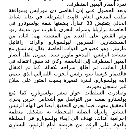
تمرد أنصار اليمين المتطرف.
وبعد الحصول على إذن القاضي دي مورايس وبموافقة
مكتب المدعي العام، قامت الشرطة، في بداية شباط
الحالي بتفتيش 33 عقاراً، بضمنها شقة بولسونارو في
العاصمة برازيليا ومنزله البحري بالقرب من مدينة ريو.
وتم القبض على العديد من المشتبه بهم: اثنان من
المستشارين المقربين لبولسونارو والرائد رافائيل
مارتينز، وهو عضو في القوات الخاصة، يقال إنه نسق مع
مساعد الرئيس، المدعو ماورو سيد، لتمويل نقل أنصار
اليمين المتطرف إلى العاصمة. وكان قد سبق اعتقاله في
أيار الفائت، ثم أُطلق سراحه بكفالة. كما تم اعتقال
فالديمار كوستا نيتو، رئيس الحزب الليبرالي الذي ينتمي
إليه بولسونارو، لفترة قصيرة بسبب العثور على سلاح
غير مسجل بحوزته.
وصادرت السلطات جواز سفر بولسونارو، كما مُنع
بولسنارو نفسه من التواصل مع أشخاص آخرين يجري
التحقيق معهم. فيما يجري التحقيق أيضا في اتهام الرئيس
السابق والنواة الصلبة المحيطة به بتشكيل منظمة
إجرامية آنذاك، تهدف الى إبقاء بولسونارو في السلطة
بالقوة، على الرغم من هزيمته أمام الرئيس اليساري