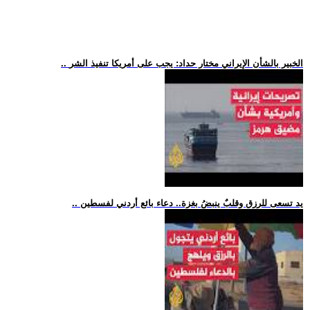
.. الخبير بالشأن الإيراني مختار حداد: يجب على أمريكا تنفيذ الشر
.. يد تسعى للرزق وقلبٌ ينبضُ بغزة.. دعاء بائع أردني لفسطين