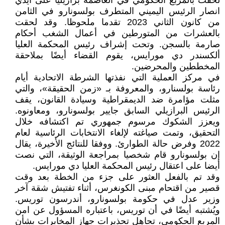
لحقت بالمربع الحكومي في العاصمة برازيليا على ايدي
انصار الرئيس اليميني المتطرف بولسونارو في الثامن
من كانون الثاني 2023 تقدما ملحوظا. وقد لحقت
بالعشرات من المتورطين في أعمال الشغب أحكام
صارمة بالسجن. وتحت إشراف رئيس المحكمة العليا
ألكسندر دي مورايس، يقوم القضاء أيضًا بملاحقة
المخططين والمحرضين.
في مركز العملية التي نفذتها الشرطة الاتحادية أيام
رئاسة بولسنارو، والمعروفة بـ «زمن الحقيقة»، والتي
مثلت مؤامرة ضد الديمقراطية وسيادة القانون، يقف
الرئيس البرازيلي السابق جايير بولسونارو، ومعاونوه.
ويعزز الشكوك مرسوم جمهوري تم اكتشافه خلال
التحقيق، وتمت صياغته لإلغاء الانتخابات الرئاسية لعام
2022 وفرض حالة الطوارئ. ووفقا للنتائج الأخيرة، يقال
إن بولسونارو قام شخصيا بمراجعة الوثيقة، التي نصت
أيضا على اعتقال رئيس المحكمة العليا دي مورايس.
وقد تم بالفعل العثور على جزء من الخطة بعد وقت
قصير من اقتحام مبنى الكونغرس، أثناء تفتيش شقة آخر
وزير عدل في حكومة بولسونارو، أندرسون توريس.
ويُشتبه أيضًا في أن توريس، باعتباره المسؤول عن امن
المربع الحكومي، تجاهل تحذيرات جهاز المخابرات بشأن