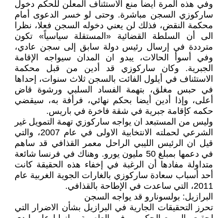
وفي هذه المرة ايضا منع الاستئناف المعلن للحكم دخول
ساركوزي السجن مباشرة. وحتى لو خسر الدعوى أمام
محكمة النقض، فذلك لن يعني دخوله السجن فعلا، نظرا
الى أن السلطة القضائية «المستقلة سياسياً» تكون
مترددة في إرسال رئيس دولة سابق إلى سجن عادي،
وفي أسوأ الحالات، يبدو ان المدان سيواجه الإقامة
الجبرية. وكان ساركوزي قد أدين من قبل محكمة
الاستئناف في أيلول الفائت بالسجن ثلاث سنوات، إحداها
في حبس مغلق، بتهمة الفساد السلبي ورشوة قاض
أعلى، وإذا أدين أيضا بحكم نهائي، فرأفة به، سيقضي
حكمه كإقامة جبرية في شقة فاخرة في باريس.
وليس من المستبعد ان يواجه ساركوزي تهمة التمويل غير
الشرعي لحملته الانتخابية الاولى في عام 2007، والتي
قيل ان الرئيس الليبي الراحل معمر القذافي قد ساهم
في دعمها بمبلغ 50 مليون يورو. وهناك في فرنسا شائعة
متداولة مفادها أن الرغبة في إخفاء هذه الحقيقة كانت
أحد أسباب سعادة ساركوزي بالغارات الجوية الغربية عام
2011، التي ساعدت في الإطاحة بالقذافي.
البرازيل: بولسونارو قد يواجه السجن
تحرز التحقيقات الجارية في البرازيل بشأن الاضرار التي