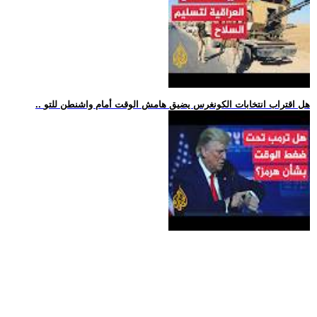
.. هل اقتراب انتخابات الكونغرس يضيق هامش الوقت أمام واشنطن للتو