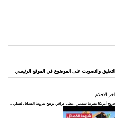
التعليق والتصويت على الموضوع في الموقع الرئيسي
اخر الافلام
.. خروج أمريكا بشرط سبتمبر.. محلل عراقي يوضح شروط الفصائل لتسلي