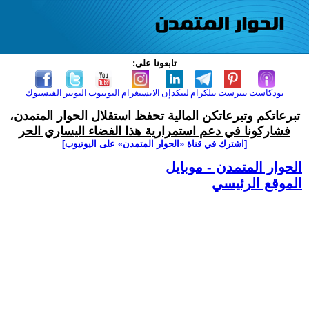
تابعونا على:
بودكاست
بنترست
تيلكرام
لينكدإن
الانستغرام
اليوتيوب
التويتر
الفيسبوك
تبرعاتكم وتبرعاتكن المالية تحفظ استقلال الحوار المتمدن،
فشاركونا في دعم استمرارية هذا الفضاء اليساري الحر
[اشترك في قناة ‫«الحوار المتمدن» على اليوتيوب]
الحوار المتمدن - موبايل
الموقع الرئيسي