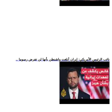
.. نائب الرئيس الأمريكي: إيران أبلغت واشنطن بأنها لن تفرض رسوما