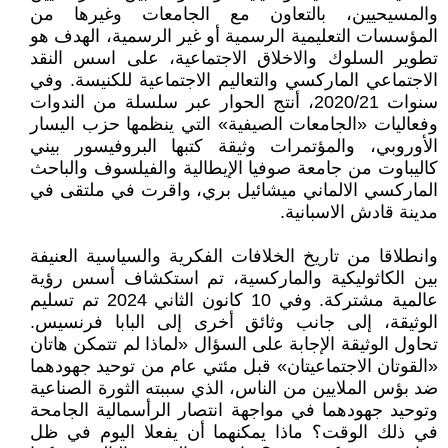
والمسيحيين، بالتعاون مع الجامعات وغيرها من
المؤسسات التعليمية الرسمية أو غير الرسمية، الهدف هو
تطوير السلوك والاخلاق الاجتماعية، على اسس النقد
الاجتماعي الماركسي والتعاليم الاجتماعية للكنيسة. وفي
سنوات 2020/21، أنتج الحوار عبر سلسلة من الندوات
وفعاليات «الجامعات الصيفية» التي ينظمها حزب اليسار
الأوروبي، والمؤتمرات وثيقة كتبها البروفيسور بيني
كاليباوت من جامعة صوفيا الإيطالية والفيلسوف والباحث
الماركسي الالماني ميشائيل بري، واقرت في ملتقى في
مدينة قادش الاسبانية.
وانطلاقا من تاريخ الخلافات الفكرية والسياسية العنيفة
بين الكاثوليكية والماركسية، تم استكشاف أسس رؤية
عالمية مشتركة. وفي 10 كانون الثاني 2024 تم تسليم
الوثيقة، إلى جانب وثائق أخرى إلى البابا فرنسيس.
تحاول الوثيقة الإجابة على السؤال «لماذا لم تتمكن هاتان
«القوتان الاجتماعيتان» قبل مئتي عام من توحيد جهودهما
ضد بؤس الملايين من الناس، الذي سببته الثورة الصناعية
وتوحيد جهودهما في مواجهة انتصار الرأسمالية الجامحة
في ذلك الوقت؟ ماذا يمكنهما أن يفعلا اليوم في ظل