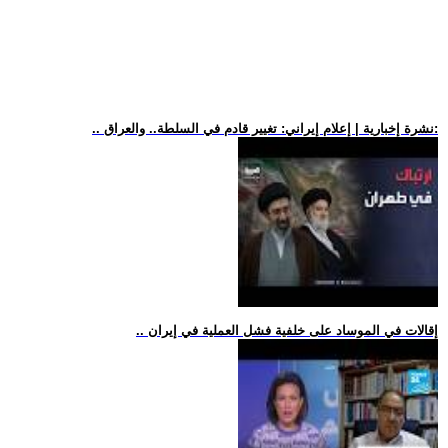
.. نشرة إخبارية | إعلام إيراني: تغيير قادم في السلطة.. والعراق:
.. إقالات في الموساد على خلفية فشل العملية في إيران