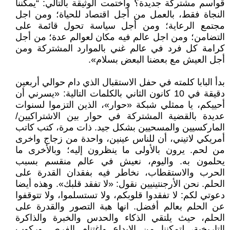
قواسم مشتركة جديدة؟ واختمت الوثيقة بالتالي: “يمكننا
النجاة فقط، بالعمل من أجل اقتصاد للحياة؛ ومن اجل
مجتمع الرعاية؛ ومن أجل سياسة تحول قائمة على
التضامن؛ ومن اجل عالم فيه مكان لعوالم عدة؛ من أجل
كرامة كل فرد في عالم غني بالموارد المشتركة ومن
أجل العيش مع بعضنا البعض بسلام».
بدأ البابا كلمته في حفل الاستقبال الذي دام حوالي أربعين
دقيقة في 10 كانون الثاني بالكلمات التالية: «يسرني أن
أحييكم، يا ممثلي شبكة «حوار»، الذين التزموا لسنوات
عديدة بالقضية المشتركة في حوار بين الاشتراكيين/
الماركسيين والمسحيين بشكل جيد. ذات مرة، كتب كاتب
أمريكي لاتيني، أن للناس عينين، واحدة من زجاج واخرى
من لحم. يرون بالأولى ما ينظرون إليه؛ وبالأخرى ما
يحلمون به. واليوم، نعيش في عالم منقسم بسبب
الحرب والاستقطاب، نخاطر فيه بفقدان القدرة على
الحلم. نحن الأرجنتينيين نقول: «لا تفقد قلبك». وهذه أيضا
دعوتي لكم: لا تفقدوا قلوبكم، ولا تستسلموا، ولا تتوقفوا
عن الحلم بعالم أفضل. انها هبة التصور والقدرة على
الحلم، حيث يلتقي الذكاء والحدس والخبرة والذاكرة
التاريخية، لتمكننا من الإبداع واغتنام الفرص وركوب