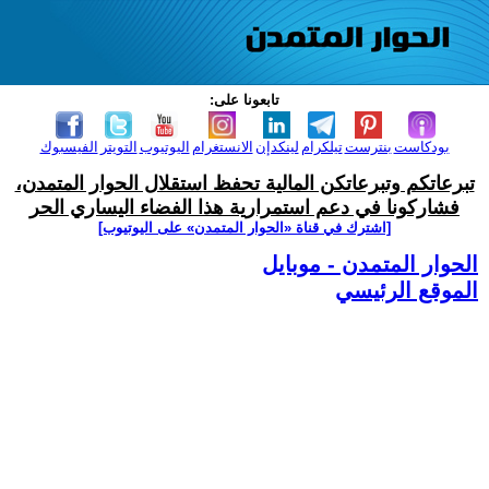
تابعونا على:
بودكاست
بنترست
تيلكرام
لينكدإن
الانستغرام
اليوتيوب
التويتر
الفيسبوك
تبرعاتكم وتبرعاتكن المالية تحفظ استقلال الحوار المتمدن،
فشاركونا في دعم استمرارية هذا الفضاء اليساري الحر
[اشترك في قناة ‫«الحوار المتمدن» على اليوتيوب]
الحوار المتمدن - موبايل
الموقع الرئيسي