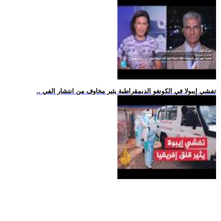
.. تفشي إيبولا في الكونغو الديمقراطية يثير مخاوف من انتشار الفي