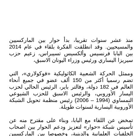
منذ عشر سنوات تقريبا، بدأ حوار بين الماركسيين
والمسيحيين. وقد انطلقت الفكرة بلقاء في عام 2014
بين البابا فرنسيس وألكسيس تسيبراس، زعيم حزب
سيريزا اليساري ورئيس وزراء اليونان الاسبق،
وممثل الحركة الشعبية الكاثوليكية «فوكولاري»، التي
تضم رسميا أكثر من 150 ألف عضو في جميع أنحاء
العالم في 182 دولة، وفالتر باير، الرئيس الحالي لحزب
اليسار الأوروبي، والرئيس الاسبق للحزب الشيوعي
النمساوي (1994 – 2006) رئيس منظمة تحويل الشبكة
الأوروبية اليسارية لسنوات طويلة.
تمخض عن اللقاء مع البابا، وبناء على مقترح منه عن
تأسيس شبكة «حوار» لتعزيز ودعم الحوار بين اصحاب
الخلفيات العلمانية والدينية، وخصوصا بين الماركسيين