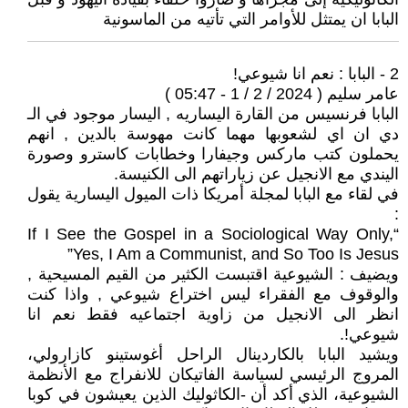
البابا ان يمتثل للأوامر التي تأتيه من الماسونية
2 - البابا : نعم انا شيوعي!
عامر سليم ( 2024 / 2 / 1 - 05:47 )
البابا فرنسيس من القارة اليساريه , اليسار موجود في الـ
دي ان اي لشعوبها مهما كانت مهوسة بالدين , انهم
يحملون كتب ماركس وجيفارا وخطابات كاسترو وصورة
اليندي مع الانجيل عن زياراتهم الى الكنيسة.
في لقاء مع البابا لمجلة أمريكا ذات الميول اليسارية يقول
:
“If I See the Gospel in a Sociological Way Only,
Yes, I Am a Communist, and So Too Is Jesus”
ويضيف : الشيوعية اقتبست الكثير من القيم المسيحية ,
والوقوف مع الفقراء ليس اختراع شيوعي , واذا كنت
انظر الى الانجيل من زاوية اجتماعيه فقط نعم انا
شيوعي!.
ويشيد البابا بالكاردينال الراحل أغوستينو كازارولي،
المروج الرئيسي لسياسة الفاتيكان للانفراج مع الأنظمة
الشيوعية، الذي أكد أن -الكاثوليك الذين يعيشون في كوبا