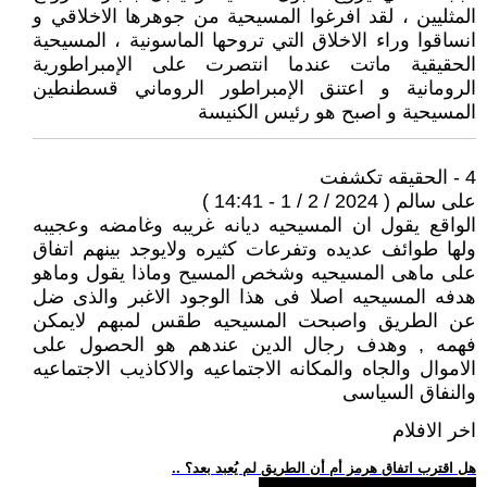
المثليين ، لقد افرغوا المسيحية من جوهرها الاخلاقي و
انساقوا وراء الاخلاق التي تروحها الماسونية ، المسيحية
الحقيقية ماتت عندما انتصرت على الإمبراطورية
الرومانية و اعتنق الإمبراطور الروماني قسطنطين
المسيحية و اصبح هو رئيس الكنيسة
4 - الحقيقه تكشفت
على سالم ( 2024 / 2 / 1 - 14:41 )
الواقع يقول ان المسيحيه ديانه غريبه وغامضه وعجيبه
ولها طوائف عديده وتفرعات كثيره ولايوجد بينهم اتفاق
على ماهى المسيحيه وشخص المسيح وماذا يقول وماهو
هدفه المسيحيه اصلا فى هذا الوجود الاغبر والذى ضل
عن الطريق واصبحت المسيحيه طقس لمبهم لايمكن
فهمه , وهدف رجال الدين عندهم هو الحصول على
الاموال والجاه والمكانه الاجتماعيه والاكاذيب الاجتماعيه
والنفاق السياسى
اخر الافلام
.. هل اقترب اتفاق هرمز أم أن الطريق لم يُعبد بعد؟