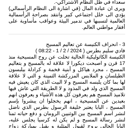
سعداء في ظل النظام الاشتراكي-.
ويرى ان عبادة المال (في اشارة الى النظام الرأسمالي)
يؤدي الى خلل اجتماعي كبير وانتقد بصراحة الرأسمالية
العالمية لتسببها في تدمير البيئة وعواقب مأساوية على
أفقار مواطني العالم.
3 - انحراف الكنيسة عن تعاليم المسيح
فادي سليم بطرس ( 2024 / 2 / 1 - 08:22 )
الكنيسة الكاثوليكية الحالية تخلت عن روح المسيحية منذ
17 قرن و اصبحت ديكورا لا علاقة له بالمسيح و بتعاليم
المسيح ، مجرد هياكل و أبنية فخمة و كرادلة بيلبسون
الطيلسان و الملابس المزركشة الثمينة و التي لا علاقة
لها بما كان يلبسه المسيح و لا البيت الذي كان يعيش فيه
المسيح الذي ولد في المذود و لا الطريقة التي عاش فيها
تلاميذ المسيح هم يعرفون كل هذه الأشياء و يعرفون انهم
بعيدين عن المسيحية ، انهم يخجلوا ان يبشروا بإسم
المسيح ، البابا يعتبر خليفة الرسول بطرس الذي ناضل
لنشر اسم المسيح بين الوثنيين الرومان و دفع حياته ثمنا
لنشر رسالة المسيح و لم يكن له كرسيا يجلس عليه،
البابا الحالي يروج لقبول المثلية و يقبل بمباركة زواج