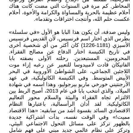
المخاطر. كم مرة في السنوات التي مضت كانت هناك
أحلام عظيمة بالحرية والمساواة والكرامة والأخوة، أحلام
عكست حلم الله، وأنتجت اختراقات وتقدما».
وليس صدفة، أن يكون هذا البابا هو الأول «في سلسلة»
بطرس الذي اختار اسم فرنسيس، لأن القديس فرنسيس
الأسيزي (1181-1226) كان أكثر من أي شخصية أخرى
في تاريخ الكنيسة اختار الدفاع عن مصالح الفقراء.
المحرومين، المستبعدين. رحلته الأولى بصفته بابا
الفاتيكان قادت لامبيدوسا للتعبير عن رعبه إزاء موت
اللاجئين الجماعي، على الشواطئ الأوروبية في البحر
الأبيض المتوسط. وفي الكنيسة الكاثوليكية، في عهد
الأرجنتيني خورخي ماريو بيرجوليو، وهذا اسمه في شهادة
الميلاد، والذي انتخب بابا في عام 2013، أصبح الربط بين
الالتزام تجاه الفقراء والبيئة والسلام محور التعاليم
الكاثوليكية. لقد أدان الرأسمالية، باعتبارها النظام
الاقتصادي السائد بقسوة أشد من سابقيه: «هذا الاقتصاد
مميت!» وفي الوقت نفسه، بدأت اشتراكية جديدة
بالظهور تركز على مسائل التحول الاجتماعي البيئي،
وتركز على نظام عالمي جديد مبني على فهم شامل