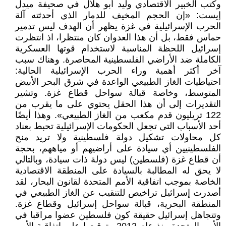
وكتب الخبير الاقتصادي وليد أبو هلال في صحيفة ميدل
إيست: «إن الحجم المخيف للدمار الذي أحدثته آلة
الحرب الإسرائيلية في غزة يظهر أن الهدف ليس تدمير
حماس فقط، بل أن هذا العدوان كان منتظرا، اذ انتظرت
إسرائيل اللحظة المناسبة لاستخدام قوتها العسكرية
الكاملة ضد الأراضي الفلسطينية المحاصرة. وهناك سبب
آخر أكثر أهمية وراء الحرب الإسرائيلية الحالية:
احتياطيات الغاز الطبيعي الواعدة في شرق البحر الأبيض
المتوسط، وخاصة قبالة سواحل قطاع غزة. وتشير
التقديرات إلى أن هذا الحقل يحتوي على ما يقرب من
122 تريليون قدم مكعب من الغاز الطبيعي». وهذا أيضًا
أحد الأسباب التي تجعل الحكومات الإسرائيلية تحبط بعناد
كل محاولات تشكيل دولة فلسطينية ولا تريد منح
الفلسطينيين أي سيادة على أراضيهم أو مياههم، بحجة
أن قطاع غزة (فلسطين) ليس دولة ذات سيادة، وبالتالي
لا يحق له المطالبة بالسيادة على المنطقة الاقتصادية
الخاصة بموجب اتفاقية الأمم المتحدة لقانون البحار، لقد
أصدرت إسرائيل تراخيص للتنقيب عن الغاز الطبيعي في
المنطقة البحرية، قبالة سواحل إسرائيل وقطاع غزة.
وتتجاهل إسرائيل حقيقة كون فلسطين عضوا مراقبا في