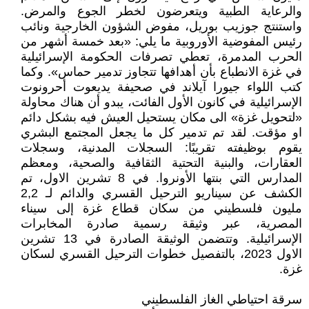
والرعاية الطبية ويتعرضون لخطر الجوع والمرض.
واستنتج جوزيب بوريل، مفوض الشؤون الخارجية ونائب
رئيس المفوضية الأوروبية ما يلي: «بعد خمسة أشهر من
الحرب المدمرة، تعطي تصرفات الحكومة الإسرائيلية
في غزة الانطباع بأن أهدافها تتجاوز تدمير حماس». وكما
كتب اللواء جيورا آيلاند في صحيفة يديعوت أحرونوت
الإسرائيلية في كانون الأول الفائت، يبدو أن هناك محاولة
«لتحويل غزة» الى مكان يستحيل العيش فيه بشكل دائم
او مؤقت. لقد تم تدمير كل ما يجعل المجتمع البشري
يقوم بوظيفته تقريبًا: السجلات المدنية، وسجلات
العقارات، والبنية التحتية الثقافية والصحية، ومعظم
المدارس التي بنتها الأونروا. في 8 تشرين الاول، تم
الكشف عن سيناريو الترحيل القسري والدائم لـ 2,2
مليون فلسطيني من سكان قطاع غزة إلى سيناء
المصرية، عبر وثيقة رسمية صادرة المخابرات
الإسرائيلية. وتتضمن الوثيقة الصادرة في 13 تشرين
الاول 2023، بالتفصيل خطوات الترحيل القسري لسكان
غزة.
سرقة احتياطي الغاز الفلسطيني