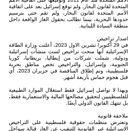
الأمم المتحدة منذ عام 2012 وتوقيعها على اتفاقية الأمم
المتحدة لقانون البحار. ولم توقع إسرائيل بعد على اتفاقية
الأمم المتحدة لقانون البحار، ولم تقم حتى بترسيم
حدودها البحرية، بينما تطالب بحقول الغاز الواقعة داخل
منطقة السيادة اللبنانية.
اصدار تراخيص
في 29 أكتوبر/ تشرين الاول 2023، أعلنت وزارة الطاقة
الإسرائيلية أنها منحت تراخيص لست منشآت إسرائيلية
ودولية، شملت شركات من إيطاليا، بريطانيا، كوريا
الجنوبية، وإسرائيل، والتراخيص تخص مناطق بحرية
فلسطينية، وتم إطلاق المناقصة في حزيران 2023، أي
قبل هجوم حماس بأربعة أشهر.
وبهذا لا تواصل إسرائيل فقط استغلال الموارد الطبيعية
للفلسطينيين لتحقيق مصالحها المالية والاستعمارية فقط،
بل تنتهك القانون الدولي أيضًا.
ملاحقة قانونية
وتعترض منظمات حقوقية فلسطينية على التراخيص
الإسرائيلية غير القانونية للتنقيب عن الغاز قبالة سواحل