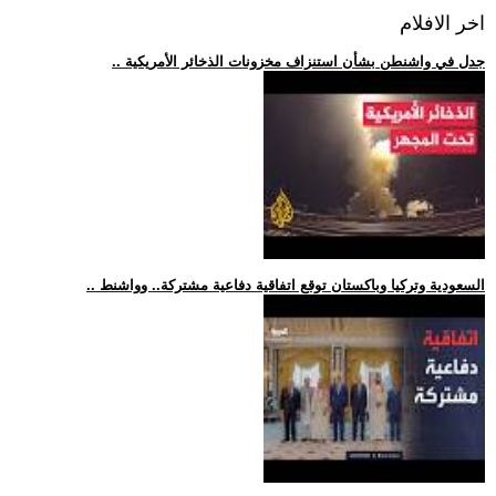
اخر الافلام
.. جدل في واشنطن بشأن استنزاف مخزونات الذخائر الأمريكية
.. السعودية وتركيا وباكستان توقع اتفاقية دفاعية مشتركة.. وواشنط