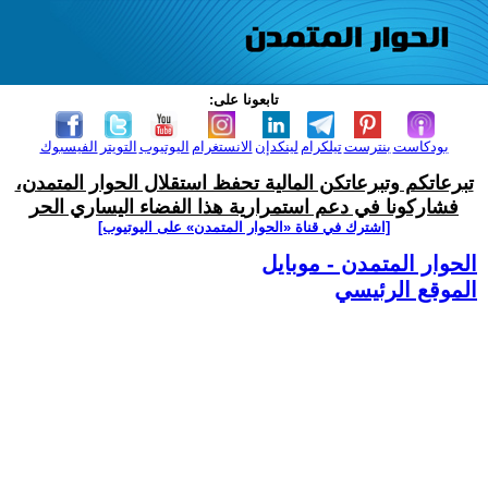
تابعونا على:
بودكاست
بنترست
تيلكرام
لينكدإن
الانستغرام
اليوتيوب
التويتر
الفيسبوك
تبرعاتكم وتبرعاتكن المالية تحفظ استقلال الحوار المتمدن،
فشاركونا في دعم استمرارية هذا الفضاء اليساري الحر
[اشترك في قناة ‫«الحوار المتمدن» على اليوتيوب]
الحوار المتمدن - موبايل
الموقع الرئيسي