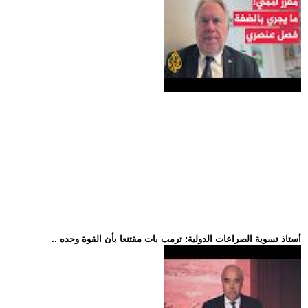
.. أستاذ تسوية الصراعات الدولية: ترمب بات مقتنعا بأن القوة وحده