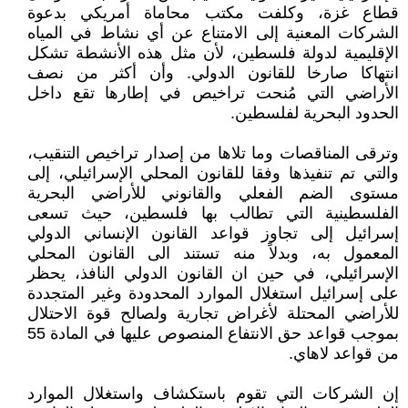
قطاع غزة، وكلفت مكتب محاماة أمريكي بدعوة
الشركات المعنية إلى الامتناع عن أي نشاط في المياه
الإقليمية لدولة فلسطين، لأن مثل هذه الأنشطة تشكل
انتهاكا صارخا للقانون الدولي. وأن أكثر من نصف
الأراضي التي مُنحت تراخيص في إطارها تقع داخل
الحدود البحرية لفلسطين.
وترقى المناقصات وما تلاها من إصدار تراخيص التنقيب،
والتي تم تنفيذها وفقا للقانون المحلي الإسرائيلي، إلى
مستوى الضم الفعلي والقانوني للأراضي البحرية
الفلسطينية التي تطالب بها فلسطين، حيث تسعى
إسرائيل إلى تجاوز قواعد القانون الإنساني الدولي
المعمول به، وبدلاً منه تستند الى القانون المحلي
الإسرائيلي، في حين ان القانون الدولي النافذ، يحظر
على إسرائيل استغلال الموارد المحدودة وغير المتجددة
للأراضي المحتلة لأغراض تجارية ولصالح قوة الاحتلال
بموجب قواعد حق الانتفاع المنصوص عليها في المادة 55
من قواعد لاهاي.
إن الشركات التي تقوم باستكشاف واستغلال الموارد