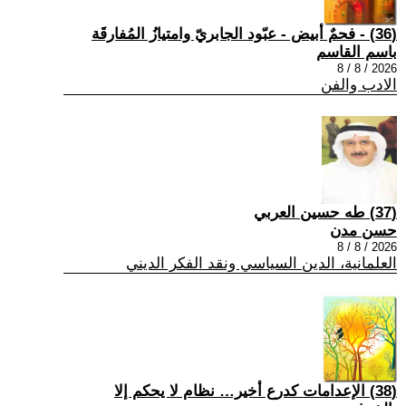
(36) - فحمٌ أبيض - عبّود الجابريّ وامتيازُ المُفارقَة
باسم القاسم
2026 / 8 / 8
الادب والفن
(37) طه حسين العربي
حسن مدن
2026 / 8 / 8
العلمانية، الدين السياسي ونقد الفكر الديني
(38) الإعدامات كدرع أخير… نظام لا يحكم إلا