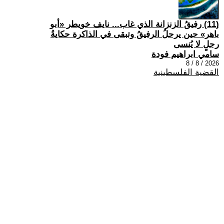
(11) رفيقُ الزنزانة الذي غاب... نايف خويطر «أبو
باهر» حين يرحلُ الرفيقُ وتبقى في الذاكرة حكايةُ
رجلٍ لا يُنسى
سامي ابراهيم فودة
2026 / 8 / 8
القضية الفلسطينية