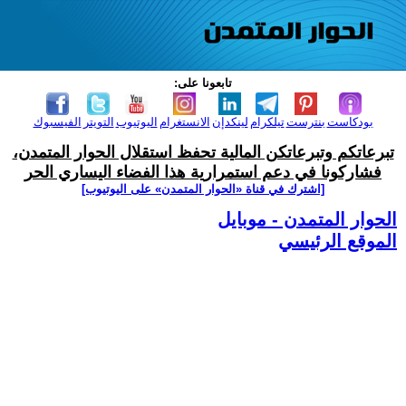
تابعونا على:
بودكاست
بنترست
تيلكرام
لينكدإن
الانستغرام
اليوتيوب
التويتر
الفيسبوك
تبرعاتكم وتبرعاتكن المالية تحفظ استقلال الحوار المتمدن،
فشاركونا في دعم استمرارية هذا الفضاء اليساري الحر
[اشترك في قناة ‫«الحوار المتمدن» على اليوتيوب]
الحوار المتمدن - موبايل
الموقع الرئيسي