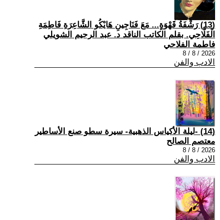
(13) رَشْفَةُ قَهْوَةٍ... مَعَ فَنَاجِينِ هَايْكُو الشَّاعِرَةِ فَاطِمَةِ
الْفَلَّاحِي. بقلم الكاتب الناقد د. عبد الرحيم الشويلي
فاطمة الفلاحي
2026 / 8 / 8
الادب والفن
(14) -ليلة الأكياس الذهبية- سيرة سطو صنع الأساطير
معتصم الصالح
2026 / 8 / 8
الادب والفن