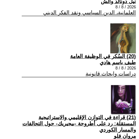
نيل دونالد والش
2026 / 8 / 8
العلمانية، الدين السياسي ونقد الفكر الديني
(20) السُكر في الوظيفة العامة
طيف باسم هادي
2026 / 8 / 8
دراسات وابحاث قانونية
(21) قراءة في التوازن الإقليمي والاستراتيجية
المستقلة: رد على أطروحة -بيجيريك- حول التحالفات
والمسار الكوردي
مروان فلو