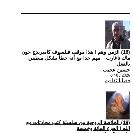
(18) الزمن وهم ! هذا موقف فيلسوف كامبريدج جون
ماك تاغارت _ مهم جدا مع أنه خطأ بشكل منطقي
بالفعل
حسين عجيب
2026 / 8 / 8
قضايا ثقافية
(19) الخلاصة الروحية من سلسلة كتب محادثات مع
الله | الجزء المائة وخمسة