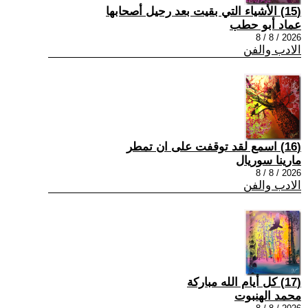
(15) الأشياء التي بقيت بعد رحيل أصحابها
عماد أبو حطب
2026 / 8 / 8
الادب والفن
(16) اسمع لقد توقفت على ان تمطر
مارينا سوريال
2026 / 8 / 8
الادب والفن
(17) كل أيام الله مباركة
محمد الهنبوت