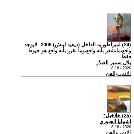
(24) امبراطورية الداخل (ديفيد لينش) 2006: لايوجد
واقع،ماتشعر بانه واقع،وما نقرر بأنه واقع هو خيوط
فقط.
بلال سمير الصدّر
2026 / 8 / 8
الادب والفن
(25) خلاخيل*
إشبيليا الجبوري
2026 / 8 / 8
الادب والفن