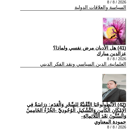
2026 / 8 / 8
السياسة والعلاقات الدولية
(41) هل الأديان مرض نفسي ولماذا؟
عزالدين مبارك
2026 / 8 / 8
العلمانية، الدين السياسي ونقد الفكر الديني
(42) الْأَنْطُولُوجْيَا التِّقْنِيَّةُ لِلسِّحْرِ وَالْعَدَمِ: دِرَاسَةٌ فِي
الْإِمْكَانِ الْكَامِنِ وَالتَّشْكِيلِ الْوُجُودِيِّ -الجُزْءُ الخَامِسُ
وَالسِّتُّونَ بَعْدَ الثَّلَاثِمِائَةِ-
حمودة المعناوي
2026 / 8 / 8