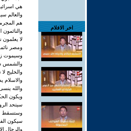
هي اسرائيل
والعالم سيح
هم المجرمو
اخر الافلام
والنائمون ا
لا يعلمون ن
ومصر نائمة
وسيموت زعي
والشمس ست
والخليج لا 
والاسلام يص
والله ينسى
ويكون الحك
سيتحد الرو
وستسقط امر
سيكون الفج
والرجال الا