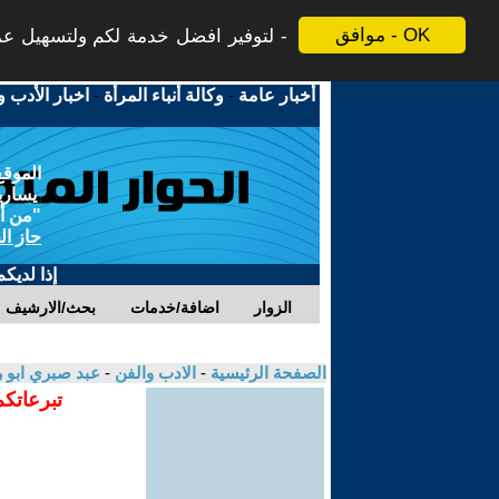
موافق - OK
لتوفير افضل خدمة لكم ولتسهيل عملي
أخبار عامة
-
وكالة أنباء المرأة
-
اخبار الأدب و
الموقع
يسارية
"من أج
حاز ال
إذا لديك
الزوار
اضافة/خدمات
بحث/الارشيف
الصفحة الرئيسية
-
الادب والفن
-
عبد صبري ابو ر
تبرعاتكم