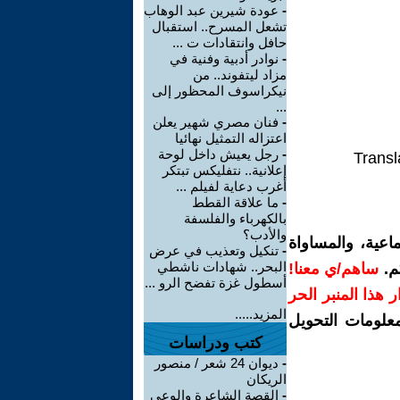
-
عودة شيرين عبد الوهاب
تشعل المسرح.. استقبال
حافل وانتقادات ت ...
-
نوادر أدبية وفنية في
مزاد ليتفوند.. من
نيكراسوف المحظور إلى
...
-
فنان مصري شهير يعلن
اعتزاله التمثيل نهائيا
-
رجل يعيش داخل لوحة
Transl
إعلانية.. نتفليكس تبتكر
أغرب دعاية لفيلم ...
-
ما علاقة القطط
بالكهرباء والفلسفة
والأدب؟
اعية، والمساواة
-
تنكيل وتعذيب في عرض
البحر.. شهادات ناشطي
م.
ساهم/ي معنا!
أسطول غزة تفضح الرو ...
رار هذا المنبر الحر
المزيد.....
معلومات التحويل
كتب ودراسات
-
ديوان 24 شعر / منصور
الريكان
-
القصة الشاعرة والوعي