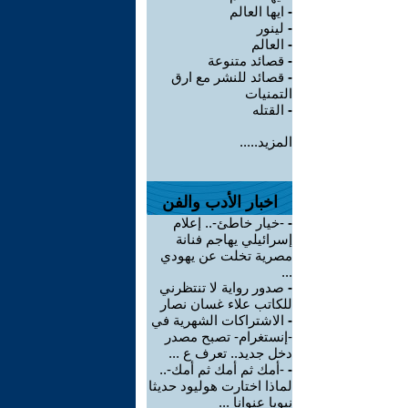
-
ايها العالم
-
لينور
-
العالم
-
قصائد متنوعة
-
قصائد للنشر مع ارق
التمنيات
-
القتله
المزيد.....
اخبار الأدب والفن
-
-خيار خاطئ-.. إعلام
إسرائيلي يهاجم فنانة
مصرية تخلت عن يهودي
...
-
صدور رواية لا تنتظرني
للكاتب علاء غسان نصار
-
الاشتراكات الشهرية في
-إنستغرام- تصبح مصدر
دخل جديد.. تعرف ع ...
-
-أمك ثم أمك ثم أمك-..
لماذا اختارت هوليود حديثا
نبويا عنوانا ...