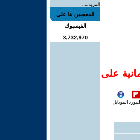
المزيد.....
المعجبين بنا على
الفيسبوك
3,732,970
انية على
يبورد
الموبايل