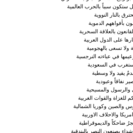
 ستكون سبباً بالحرب العالمية
ترق بالنار النووية
ن بأفواههم الدموية
لقانعون بالعلاقة السحرية
ارها على الدول العربية
 ولا تسعى بالهجومية
مها في عباءته النرجسية
غرب في السعودية
ندمٌ يفيد ولا وسطية
ير نفاقاً وعبودية
 والرسول والمسيحية
م للغزاة والقوات الغربية
س والصين وكوريا الشمالية
يكا والاحلاف الاوربية
رُ ضاحكاً والديموقراطية
شداء يصنعون النصر بالبندقية