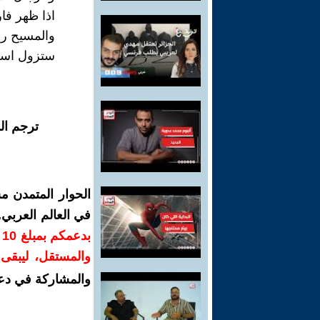
اذا ظهر فار
والمسيح رفي
ستزول اسرا
ترجم ال
الحوار المتمدن م
في العالم العربي
ب
والمستقل، ليبقى ص
والمشاركة في دع