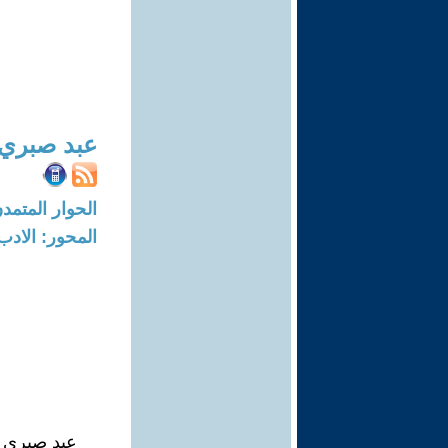
عبد صبري ا
الحوار المتمدن-العدد: 7949 - 24
المحور: الادب
عبد صبري ا