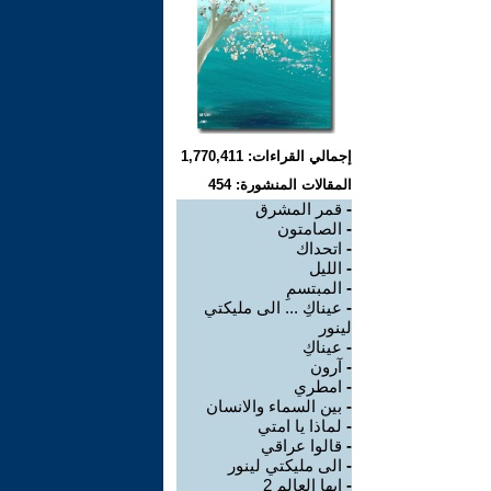
إجمالي القراءات: 1,770,411
المقالات المنشورة: 454
-
قمر المشرق
-
الصامتون
-
اتحداك
-
الليل
-
المبتسمِ
-
عيناكِ ... الى مليكتي
لينور
-
عيناكِ
-
آرون
-
امطري
-
بين السماء والانسان
-
لماذا يا امتي
-
قالوا عراقي
-
الى مليكتي لينور
-
ايها العالم 2