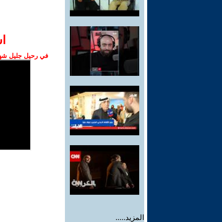
ا‫
في رحيل جليل شهبا
المزيد.....