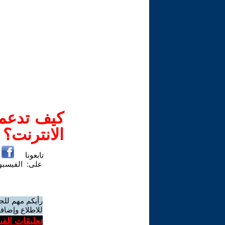
كيف تدعم-
الانترنت؟
تابعونا
على:
الفيسب
رأيكم مهم للج
للاطلاع وإضافة
تعليقات الف