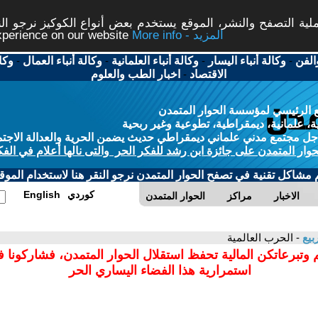
ة التصفح والنشر، الموقع يستخدم بعض أنواع الكوكيز نرجو النق
More info - المزيد
experience on our website
الفن
-
وكالة أنباء اليسار
-
وكالة أنباء العلمانية
-
وكالة أنباء العمال
-
وكا
الاقتصاد
-
اخبار الطب والعلوم
 الرئيسي لمؤسسة الحوار المتمدن
، علمانية، ديمقراطية، تطوعية وغير ربحية
ل مجتمع مدني علماني ديمقراطي حديث يضمن الحرية والعدالة الاجتم
حوار المتمدن على جائزة ابن رشد للفكر الحر والتى نالها أعلام في الفك
م مشاكل تقنية في تصفح الحوار المتمدن نرجو النقر هنا لاستخدام الموقع
كوردي
English
الاخبار
مراكز
الحوار المتمدن
بيع
- الحرب العالمية
 وتبرعاتكن المالية تحفظ استقلال الحوار المتمدن، فشاركونا 
استمرارية هذا الفضاء اليساري الحر