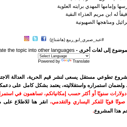
سها وإمامها المهدي برايته العلوية
قاً له ابن مريم العذراء النقية
ئيل ومناهجها الصهيونية
#عبد_صبري_ابو_ربيع (هاشتاغ)
موضوع إلى لغات أخرى -
ate the topic into other languages
Powered by
Translate
شروع تطوعي مستقل يسعى لنشر قيم الحرية، العدالة الاجتم
. ولضمان استمراره واستقلاليته، يعتمد بشكل كامل على دعمك
دعمكم بمبلغ 10 دولارات سنويًا أو أكثر حسب إمكانياتكم، تساهمون في استم
وتًا قويًا للفكر اليساري والتقدمي
،
انقر هنا للاطلاع على 
م هذا المشروع
.