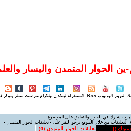
ين الحوار المتمدن واليسار والعلم
وك
التويتر
اليوتيوب
RSS
الانستغرام
لينكدإن
تيلكرام
بنترست
تمبلر
بلوكر
فل
ميع - شارك في الحوار والتعليق على الموضوع
 التعليقات من خلال الموقع نرجو النقر على - تعليقات الحوار المتمدن -
يسبوك (
)
تعليقات الحوار المتمدن (
0
)