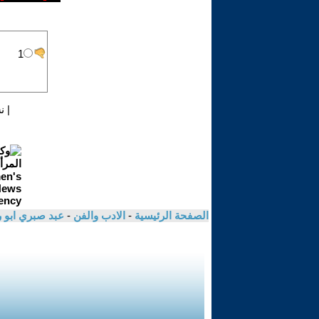
|
ن
الصفحة الرئيسية
-
الادب والفن
-
عبد صبري ابو ر