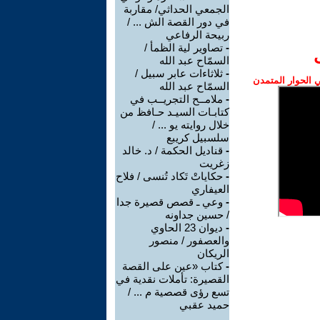
الجمعي الحداثي/ مقاربة
في دور القصة الش ... /
ربيحة الرفاعي
-
تصاوير لية الظمأ /
السمّاح عبد الله
-
ثلاثاءات عابر سبيل /
الحوار المتمدن
السمّاح عبد الله
-
ملامــح التجريــب في
كتابـات السيـد حـافظ من
خلال روايته يو ... /
سلسبيل كريبع
-
قناديل الحكمة / د. خالد
زغريت
-
حكاياتْ تَكاد تُنسى / فلاح
العيفاري
-
وعي ـ قصص قصيرة جدا
/ حسين جداونه
-
ديوان 23 الحاوي
والعصفور / منصور
الريكان
-
كتاب «عين على القصة
القصيرة: تأملات نقدية في
تسع رؤى قصصية م ... /
حميد عقبي