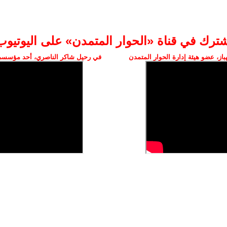
شترك في قناة «الحوار المتمدن» على اليوتيوب
ز، عضو هيئة إدارة الحوار المتمدن
في رحيل شاكر الناصري، أحد مؤسسي 