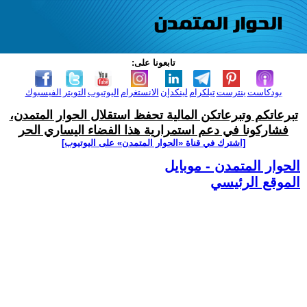
تابعونا على:
بودكاست
بنترست
تيلكرام
لينكدإن
الانستغرام
اليوتيوب
التويتر
الفيسبوك
تبرعاتكم وتبرعاتكن المالية تحفظ استقلال الحوار المتمدن،
فشاركونا في دعم استمرارية هذا الفضاء اليساري الحر
[اشترك في قناة ‫«الحوار المتمدن» على اليوتيوب]
الحوار المتمدن - موبايل
الموقع الرئيسي