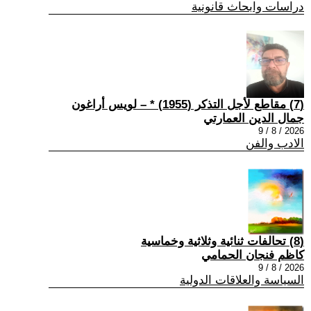
دراسات وابحاث قانونية
(7) مقاطع لأجل التذكر (1955) * – لويس أراغون
جمال الدين العمارتي
2026 / 8 / 9
الادب والفن
(8) تحالفات ثنائية وثلاثية وخماسية
كاظم فنجان الحمامي
2026 / 8 / 9
السياسة والعلاقات الدولية