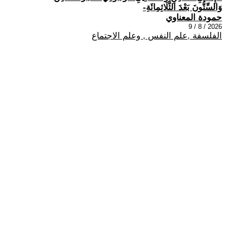
وَالسِّتُّونَ بَعْدَ الثَّلَاثِمِائَةِ-
حمودة المعناوي
2026 / 8 / 9
الفلسفة ,علم النفس , وعلم الاجتماع