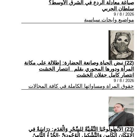
صياغة معادلة الردع في الشرق الأوسط؟
سلطان الحربي
2026 / 8 / 9
مواضيع وابحاث سياسية
(22) نبض الحياة وصانعة الحضارة: إطلالة على مكانة
المرأة ودورها المحوري بقلم _انتصار الخشت
انتصار كامل جفلان الخشت
2026 / 8 / 9
حقوق المراة ومساواتها الكاملة في كافة المجالات
(23) الْأَنْطُولُوجْيَا التِّقْنِيَّةُ لِلسِّحْرِ وَالْعَدَمِ: دِرَاسَةٌ فِي
الْإِمْكَانِ الْكَامِنِ وَالتَّشْكِيلِ الْوُجُودِيِّ -الجُزْءُ الثَّامِنُ