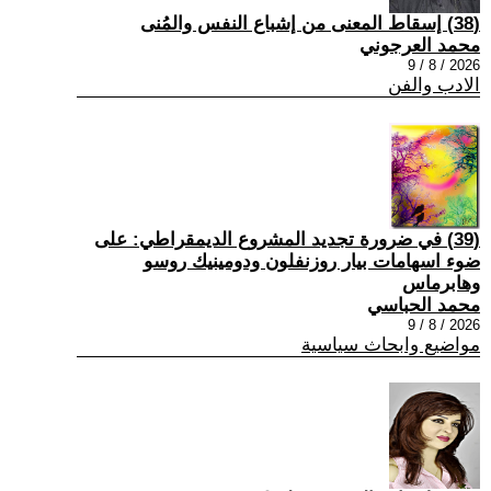
(38) إسقاط المعنى من إشباع النفس والمُنى
محمد العرجوني
2026 / 8 / 9
الادب والفن
(39) في ضرورة تجديد المشروع الديمقراطي: على
ضوء اسهامات بيار روزنفلون ودومينيك روسو
وهابرماس
محمد الحباسي
2026 / 8 / 9
مواضيع وابحاث سياسية