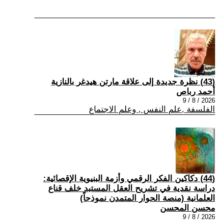
(43) نظرة جديدة إلى علاقة مارتن هيدغر بالنازية
أحمد رباص
2026 / 8 / 9
الفلسفة ,علم النفس , وعلم الاجتماع
(44) دكاكين الفكر الرقمي وأزمة البنيوية الإقصائية:
دراسة نقدية في تشريح العقل المستبد خلف قناع
العلمانية (منصة الحوار المتمدن نموذجاً)
محسن المحسن
2026 / 8 / 9