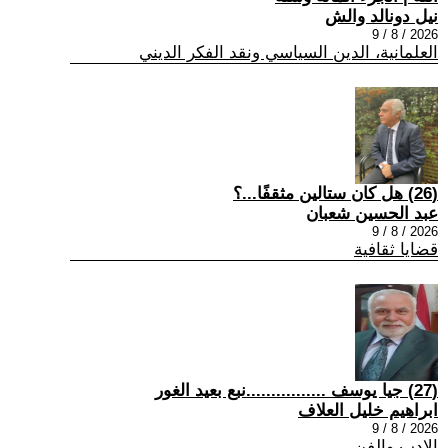
نيل دونالد والش
2026 / 8 / 9
العلمانية، الدين السياسي ونقد الفكر الديني
(26) هل كان ستالين مثقفًا...؟
عبد الحسين شعبان
2026 / 8 / 9
قضايا ثقافية
(27) جيا يوسف ................نبع بعيد الغور
ابراهيم خليل العلاف
2026 / 8 / 9
الادب والفن