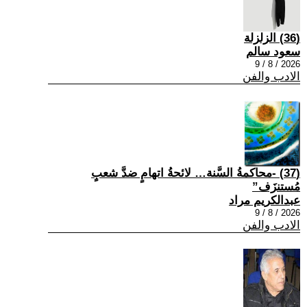
(36) الزلزلة
سعود سالم
2026 / 8 / 9
الادب والفن
(37) -محاكمةُ السَّنة… لائحةُ اتهامٍ ضدَّ شعبٍ
مُستنزَف”
عبدالكريم مراد
2026 / 8 / 9
الادب والفن