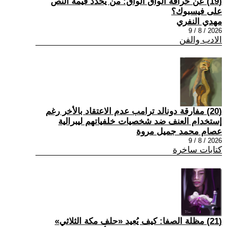
(19) عن خرافة الواق الواق: من يحدد قيمة النص
على فيسبوك؟
مهدي النفري
2026 / 8 / 9
الادب والفن
(20) مفارقة دونالد ترامب عدم الاعتقاد بالأخر رغم
إستخدام العنف ضد شخصيات خلفياتهم ليبرالية
عصام محمد جميل مروة
2026 / 8 / 9
كتابات ساخرة
(21) مظلة الصفا: كيف يُعيد «حلف مكة الثلاثي»