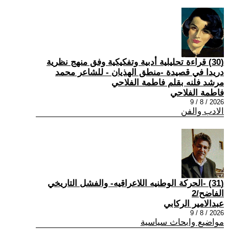
(30) قراءة تحليلية أدبية وتفكيكية وفق منهج نظرية
دريدا في قصيدة -منطق الهذيان - للشاعر محمد
مرشد فلنه بقلم فاطمة الفلاحي
فاطمة الفلاحي
2026 / 8 / 9
الادب والفن
(31) -الحركة الوطنيه اللاعراقيه- والفشل التاريخي
الفاضح/2
عبدالامير الركابي
2026 / 8 / 9
مواضيع وابحاث سياسية