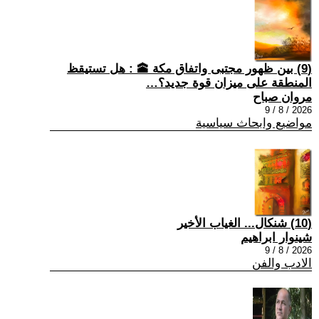
(9) بين ظهور مجتبى واتفاق مكة 🕋 : هل تستيقظ
المنطقة على ميزان قوة جديد؟…
مروان صباح
2026 / 8 / 9
مواضيع وابحاث سياسية
(10) شنكال... الغياب الأخير
شينوار ابراهيم
2026 / 8 / 9
الادب والفن