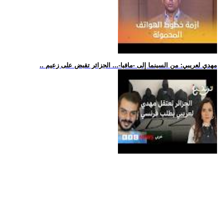
.. مهدي لعريبي: من السينما إلى -مافيا-... الجزائر تقبض على زعيم