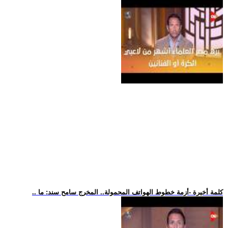
.. كلمة أخيرة -أزمة خطوط الهواتف المحمولة.. المخرج سامح سند: ما