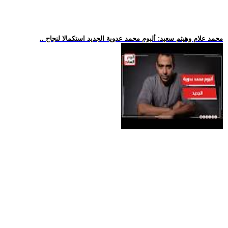
.. محمد علام وهيثم سعيد: ألبوم محمد عدوية الجديد استكمالا لنجاح