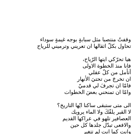
وقفتُ منتصبا مثل سبابةٍ بوجه غيمةٍ سوداء
تحاول بكلّ اثقالها ان تعريني وترميني للرياح
هيا تحرّكي ايتها الرّياح،
فانا منذ الخطوة الاولى
أتأمل من كلّ عقلي
ان تخرجَ من تحتيَ الأنهار
فامّا ان تجرفَ لي قدميّ
وامّا ان تمنحني بعضَ الخطوات
الى متى ستبقى ساكنا ايّها التاريخ؟
لا القبر يلفّكَ ولا الماء يرويك
العصافير تلهو في عراكها القديم
والافعى تبدّل جلدها كل حين
وانت كما انت لم تتغير