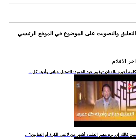
التعليق والتصويت على الموضوع في الموقع الرئيسي
اخر الافلام
.. كلمة أخيرة -الفنان توفيق عبد الحميد: التمثيل حياتي وأديته كل
.. مين قالك إن بره مصر العلماء أشهر من لاعبي الكرة أو الفنانين؟