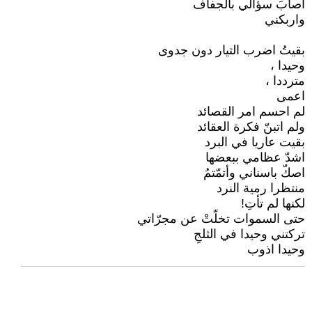
اصابَ سؤالي بالجفاف
واربكني
بقيتُ اضرب التيار دون جدوى
وحيدا ،
مترددا ،
اعمى
لم احسم امر القصائد
ولم اتبنّ فكرة العقائد
بقيت عاريا في البرد
اشدّ عظامي ببعضها
اصكّ باسناني وأتمّتمُ
منتظرا رمية النرد
لكنها لم تأتِ!
حتى السموات تخلّتْ عن مجرّاتي
تركتني وحيدا في الثلجِ
وحيدا اذوب