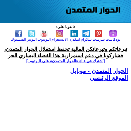
تابعونا على:
بودكاست
بنترست
تيلكرام
لينكدإن
الانستغرام
اليوتيوب
التويتر
الفيسبوك
تبرعاتكم وتبرعاتكن المالية تحفظ استقلال الحوار المتمدن،
فشاركونا في دعم استمرارية هذا الفضاء اليساري الحر
[اشترك في قناة ‫«الحوار المتمدن» على اليوتيوب]
الحوار المتمدن - موبايل
الموقع الرئيسي