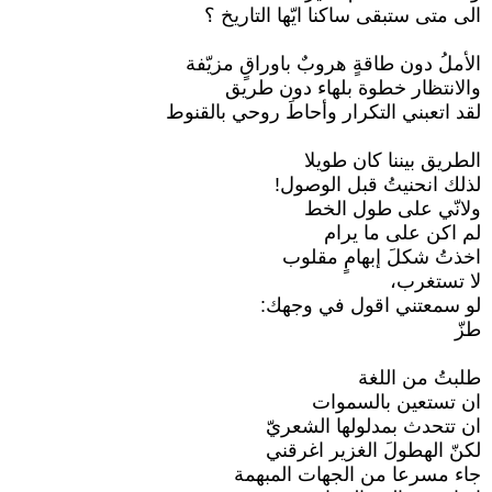
الى متى ستبقى ساكنا ايّها التاريخ ؟
الأملُ دون طاقةٍ هروبٌ باوراقٍ مزيّفة
والانتظار خطوة بلهاء دون طريق
لقد اتعبني التكرار وأحاطَ روحي بالقنوط
الطريق بيننا كان طويلا
لذلك انحنيتُ قبل الوصول!
ولانّي على طول الخط
لم اكن على ما يرام
اخذتُ شكلَ إبهامٍ مقلوب
لا تستغرب،
لو سمعتني اقول في وجهك:
طزّ
طلبتُ من اللغة
ان تستعين بالسموات
ان تتحدث بمدلولها الشعريّ
لكنّ الهطولَ الغزير اغرقني
جاء مسرعا من الجهات المبهمة