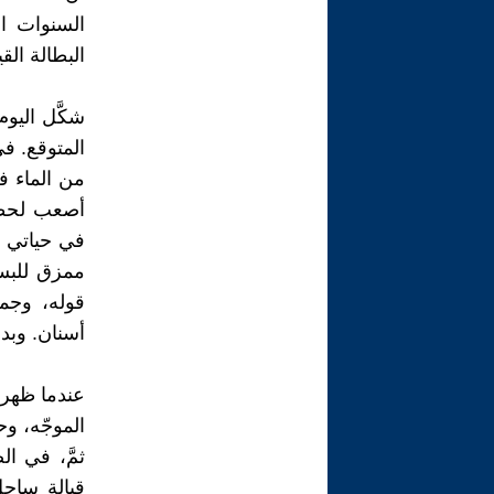
السنوات ا
البطالة الق
شكَّل اليو
المتوقع. ف
من الماء ف
أصعب لحظة 
في حياتي ف
ممزق للبس
قوله، وجم
أسنان. وبد
عندما ظهر 
الموجّه، و
ثمَّ، في ا
قبالة ساحل