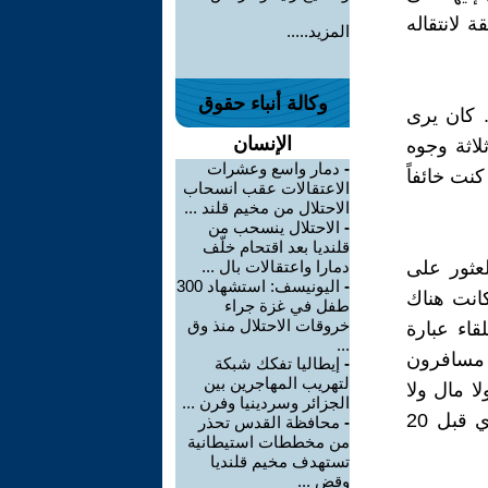
 لانتقاله
المزيد.....
وكالة أنباء حقوق
. كان يرى
الإنسان
لاثة وجوه
-
دمار واسع وعشرات
نت خائفاً
الاعتقالات عقب انسحاب
الاحتلال من مخيم قلند ...
-
الاحتلال ينسحب من
قلنديا بعد اقتحام خلّف
لعثور على
دمارا واعتقالات بال ...
-
اليونيسف: استشهاد 300
كانت هناك
طفل في غزة جراء
خروقات الاحتلال منذ وق
قاء عبارة
...
 مسافرون
-
إيطاليا تفكك شبكة
لتهريب المهاجرين بين
ا مال ولا
الجزائر وسردينيا وفرن ...
مورد رزق يتيح إطعام إخوتي الصغار وأمي. أنا الابن الأول وتوفي والدي قبل 20
-
محافظة القدس تحذر
من مخططات استيطانية
تستهدف مخيم قلنديا
وقض ...