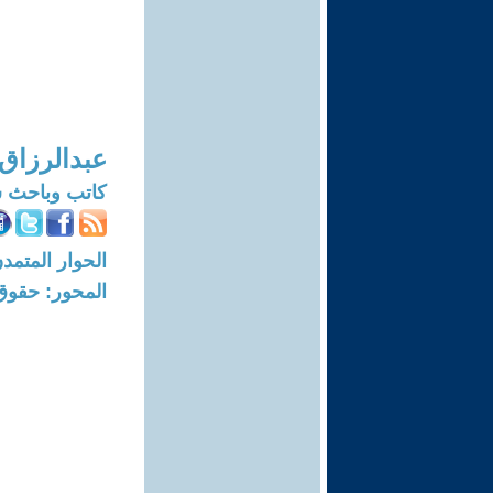
عبدالرزاق
كاتب وباحث 
الحوار المتمدن-العدد: 7804 - 23
المحور: حقوق