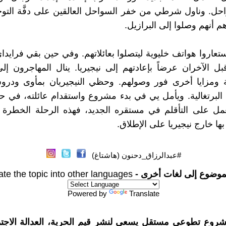
حل. وناول شرطي من خفر السواحل العالقين على دفَّة التوج
م أنهم وصلوا إلى البرازيل.
ستعاروا هواتف خليوية ليتصلوا بعائلاتهم. وفي حين بقي فرايد
قبل الآخران عرضاً بإعادتهم إلى نيجيريا. ينال المهاجرون إلى
ة ومزايا أخرى فور وصولهم. وحظي النيجيريان بمأوى ودرو
ة البرتغالية. ويأمل يي في بدء مشروع واستقدام عائلته، في حي
عمل على التأقلم في مستقره الجديد، فهذه الرحلة الخطرة 
ها خارج نيجيريا على الإطلاق.
#عبدالرزاق_دحنون (هاشتاغ)
موضوع إلى لغات أخرى -
ate the topic into other languages
Powered by
Translate
شروع تطوعي مستقل يسعى لنشر قيم الحرية، العدالة الاجتم