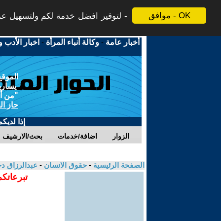
موافق - OK
لتوفير افضل خدمة لكم ولتسهيل عملي
أخبار عامة
-
وكالة أنباء المرأة
-
اخبار الأدب و
الموقع
يسارية
"من أج
حاز ال
إذا لديك
الزوار
اضافة/خدمات
بحث/الارشيف
الصفحة الرئيسية
-
حقوق الانسان
-
عبدالرزاق د
تبرعاتكم