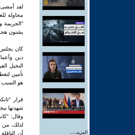
لقد أمضى 
محاولة للع
"الجريمة و
يشنون هجم
كان يجلس ب
دين وأعما
النخيل الف
تأمين لتغط
هو السبب ف
قرار "ثانكغ
شهدتها نيج
وقال: "كانت
لذلك، من دو
المزيد.....
أن الناقل