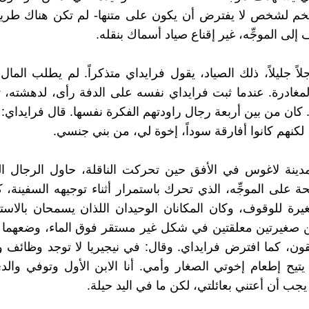
خم لشخص لا يفترض أن يكون على متنها- لم تكن هناك طريقة
لى الموجِّه، غير إقناع صياد أسماك بنقله.
اً جليلاً، ذلك الصياد، يقول فرايداي متذكراً. لم يطلب المال
المغادرة. عندما ثبت فرايداي نفسه على الدفة رأى، لدهشته، ث
كان من بين أربعة رجال راودتهم الفكرة نفسها. قال فرايداي: ك
 لكنهم كانوا أفارقة سوداً، إخوة لي، من بني جنسي.
مدينة لاغوس في الأفق حين تحركت الناقلة، حاول الرجال ا
ة على الموجِّه، الذي تحرك باستمرار أثناء توجيهه السفينة، 
ة للوقوف، وكان المكانان الوحيدان اللذان يسمحان بالاستل
 صغيرتين معلقتين في شكل غير مستقر فوق الماء، وضعهما
ن، كما افترض فرايداي. وقال: في نيجيريا لا توجد وظائف ول
جب أن أعتني بعائلتي، لكن ما في اليد حيلة.