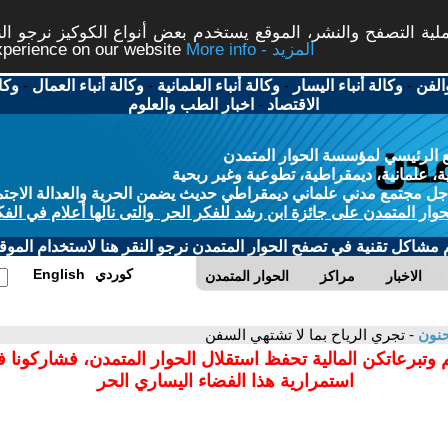
ة التصفح والنشر، الموقع يستخدم بعض أنواع الكوكيز نرجو النق
More info - المزيد
experience on our website
الفن
-
وكالة أنباء اليسار
-
وكالة أنباء العلمانية
-
وكالة أنباء العمال
-
وكا
الاقتصاد
-
اخبار الطب والعلوم
 الرئيسي لمؤسسة الحوار المتمدن
، علمانية، ديمقراطية، تطوعية وغير ربحية
ل مجتمع مدني علماني ديمقراطي حديث يضمن الحرية والعدالة الاجتم
حوار المتمدن على جائزة ابن رشد للفكر الحر والتى نالها أعلام في الفك
م مشاكل تقنية في تصفح الحوار المتمدن نرجو النقر هنا لاستخدام الموقع
كوردي
English
الاخبار
مراكز
الحوار المتمدن
حنون
- تجري الرياح بما لا تشتهي السفن
 وتبرعاتكن المالية تحفظ استقلال الحوار المتمدن، فشاركونا 
استمرارية هذا الفضاء اليساري الحر