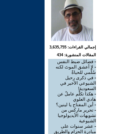
إجمالي القراءات: 3,635,755
المقالات المنشورة: 434
-
فضائل ضبط النفس
-
لا أعشق الموتَ لكنه
سُلَّمي للحياةْ
-
في ذكرى رحيل
الشيوعي الأخير في
السعودية!
-
هكذا تكلَّم عاملٌ عن
هادي العلوي
-
أين المفتاح يا لينين؟
-
تحرير ماركس من
تشويهات الأيديولوجيا
الشيوعية
-
عشر سنوات على
مبادرة الحزام والطريق