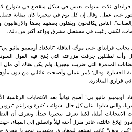
فرايداي ثلاث سنوات يعيش في شكل متقطع في شوارع ل
ثور على عمل. وقال إن كل يوم في نيجيريا كان بمثابة فصل
العقاب". الناس يكافحون ويقتلون بعضهم بعضاً والإرهابيون 
ات، لكنني رغبت في مستقبل مشرق وواعد أكثر من ذلك.
جانب فرايداي على موجِّه الناقلة "ثانكغاد أوبيميبو ماثيو يي
ل وأب لطفلين جرفت مزرعته التي يُنتج فيه الفول السود
يضانات المدمرة التي ضربت نيجيريا. ولم يكن هناك أي مال ا
ية الخسارة. وقال: دُمر عملي وأصبحت عائلتي من دون مأوى
ي قراري المغادرة.
اد أوبيميبو ماثيو يي" أصبح نهائياً بعد الانتخابات الرئاسية ال
يريا، والتي شابها -على كل حال- شوائب كثيرة ومزاعم "تزوير 
 الانتخابات أملنا، لكننا نعرف نيجيريا جيداً، ونعرف أن النظ
ن إبلاغ عائلته، غادر منزل أخته ليلاً وانطلق إلى الميناء، حي
ة "كين ويف" كانت تستعد للمغادرة. وشهدت نيجيريا هجرة ج