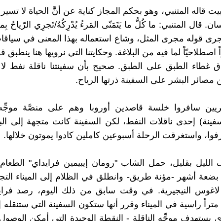
 قاله المتنبي، وهو بحكم المجاز كناية عن أنَّ الحياة لا تسير
 قال المتنبي: ما كُلُّ ما يَتَمَنّى المَرءُ يُدْرِكُهُ/تَجرِي الرّياحُ بِما 
 فجرى قوله مجرى المثل، وشاع استعماله بهذا المعنى في سياقات
 اصطلاحيّاً لما فيه من البلاغة. وحكايتنا التي نرويها هنا ينطبق ق
اق غطاء الطبق على الطبق. صحيح بأن سفينتنا ناقلة نفط لا 
 مصائر البشر على السفينة ذرتها الرياح.
ريين سافروا خلسة قاصدين أوروبا وهم على منصَّة موجِّه 
سفينة) إحدى ناقلات النفط، لكن السفينة كانت متجهة إلى ال
فوا، واستغرقت الرحلة أسبوعين كاملين كادوا يموتون خلالها.
الليل بقليل، حمل الشاب "رومان إيبيمين فرايداي" الطعام
بضعة أشهر -مؤنة طريق- وانطلق في الظلام إلى الميناء التجا
لاغوس النيجيرية. في وقت سابق من ذلك اليوم، رصد فرايد
ولها 190 متراً راسية في الميناء وقرر أنها ستكون السفينة التي ستنقله 
ي يستهدف موجِّه الناقلة - النقطة الوحيدة التي أمكن الوصول 