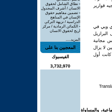
-
نطاق الشامل لحقوق
يه قوارير
الانسان / أشرف المجدول
-
تضمين مفاهيم حقوق
الإنسان في المناهج
الدراسية / نزيهة التركى
اي ويي في
-
الكمائن الرمادية / مركز
اريج لحقوق الانسان
 البرازيل
المزيد.....
س مجانية
ن لا يزال
المعجبين بنا على
كانت أول
الفيسبوك
3,732,970
Transl
اعية، والمساواة