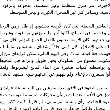
لأخيرة، عبر طرق منتظمة وغير منتظمة، مدفوعة بالركود 
ياسية. ويسافر كثر عبر الصحراء الكبرى والبحر المتوسط.
م العاشر اللحظة التي كان الأربعة يخشونها إذ طال زمن الرحل
ي وقت ما في الصباح، أكلوا آخر ما بحوزتهم من قوت وشربوا
ي جعبتهم. كان الأربعة يعانون بالفعل الجوع المؤلم. قال يي: 
على الإطلاق. كان فمي جافاً وشفتاي متشققتين تماماً. للم
همت حقاً قيمة الماء". وفي اليوم التالي، تمكن فرايداي من إ
كويت مصنوع من السلوفان بحبل طويل وإنزاله في المحيط
ع بواسطته كميات صغيرة من الماء المالح ليشربوها. ولعق
أوا يشعرون بالإعياء. ولم يلههم عن إعيائهم سوى مشهد الحيتان
بصيص الضوء في الأفق بعد أسبوعين من الرحلة، عاد فرايداي
حدق في الأفق، عندما شعر بأن محركات السفينة القوية بدأت في
لضوء الخافت، رأى يابسة، ثم مباني، ثم قارباً. كانت "كين و
 لتحمل طاقماً جديداً، ورصد قارب إعادة الإمداد الرجال، و