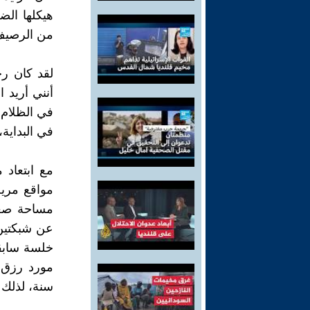
هيكلها الض
من الرصيف إ
لقد كان رجل
أنني أريد 
في الظلام. 
في البداية،
مع ابتعاد 
مواقع مريح
مساحة صغير
عن شبكتين
خلسة سابقو
سنة، لذلك ي