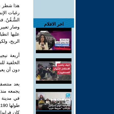
هذا شطر بيت
رغبات الإنسان.
السُّـفُنُ.
اخر الافلام
وصار تعبيراً
عليها انطب
الريح، ولكن
أربعة نيجي
الخلفية لل
دون أن يعر
بعد منتصف 
يجمعه منذ 
في مدينة 
ط
كان فرايدا