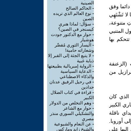
الصينية
 دائما وفق
-
الحاكم الصالح
-
نوع العالم الذي تريده
لا تَشْتَهِي
الصين
ِ متنوعة،
-
سؤال: لماذا هنري
كيسنجر في الصين؟
ول المتنبي
-
حوار مع الدكتور جودت
تتحكم بها
هوشيار
-
اليسار الثوري مُقصِّر
وشعاراته حامية!
-
لا يتبع الجثة إلى القبر إلا
ذبابة غبية
(الزعنفة
-
الرواية إمبريالية بطبيعتها
-
الدعاية السياسية
برازيل من
والذكاء الاصطناعي
-
في رحيل الرفيق عدنان
حدادين
-
قراءة في كتاب الضلال
 الذي كان
الكبير
-
وهم التخلص من الدولار
ري الكبير
-
حوار مع الشاعر
اي ناقلة
والتشكيلي السوري منذر
مصري
إلى أوروبا.
-
عن النعام والشيوعية
إليها على
والشيخ زايد وماركس