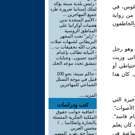
-
رئيس بلدية سبتة يؤكد
اغوس، في
لملك إسبانيا ضرورة طرد
جميع المهاجرين ...
 من رواية
-
الأمم المتحدة تدين
والخاطفون
هجمات أوكرانيا على
المناطق الروسية
-
“زاير” تحت المجهر
البريطاني لشبهات صلات
بحزب الله تحقيقات ب ...
" وهو رجل
-
النيابة تطالب بإعدام
اني وزيت
أحمد حسون.. وجنايات
دمشق تحدد موعد الحك
حتياطي أو
...
. كان هذا
-
حاكم سبتة: نحو 100
قتيل في موجة التسلل
الجماعي للمهاجرين
المزيد.....
أخيرة التي
كتب ودراسات
الأصوات".
-
اتفاقية جوانب حقوق
ام فاسد".
الملكية الفكرية المتصلة
بالتجارة وانعكاسا ... /
ث كان يعلم
محسن العربي
ماعية في
-
مبدأ حق تقرير المصير