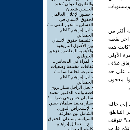
والقانون الدولي / عبد
ومستويات
الحسين شعبان
-
حضور الإعلان العالمي
لحقوق الانسان في
الدساتير.. انحياز للقي ... /
خليل إبراهيم كاظم
ة أكثر من
الحمداني
 آخر نقطة
-
فلسفة حقوق الانسان
بين الأصول التاريخية
"كانت هذه
والأهمية المعاصرة / زهير
رة الأولى
الخويلدي
-
المراة في الدساتير ..
رفاق غلاف
ثقافات مختلفة وضعيات
، على حد
متنوعة لحالة انسا ... /
خليل إبراهيم كاظم
وا معجون
الحمداني
.
-
نجل الراحل يسار يروي
قصة والده الدكتور محمد
سلمان حسن في صرا ... /
يسار محمد سلمان حسن
 إلى حافة
-
الإستعراض الدوري
 التباطؤ،
الشامل بين مطرقة
السياسة وسندان الحقوق
يف" تتوقف
.. ع ... / خليل إبراهيم
تلاه قارب
كاظم الحمداني