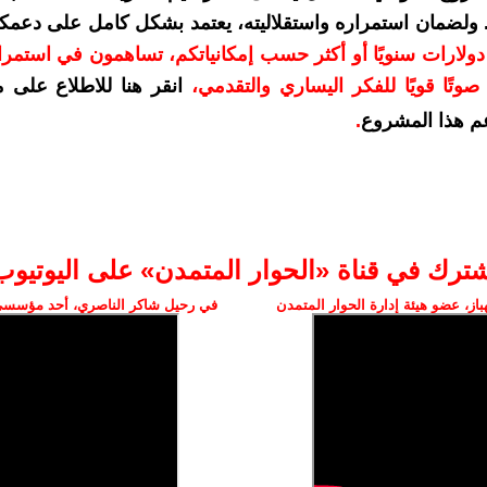
. ولضمان استمراره واستقلاليته، يعتمد بشكل كامل على دعمك
دعمكم بمبلغ 10 دولارات سنويًا أو أكثر حسب إمكانياتكم، تساهمون في استم
وتًا قويًا للفكر اليساري والتقدمي
،
انقر هنا للاطلاع على 
م هذا المشروع
.
شترك في قناة «الحوار المتمدن» على اليوتيوب
ز، عضو هيئة إدارة الحوار المتمدن
في رحيل شاكر الناصري، أحد مؤسسي 