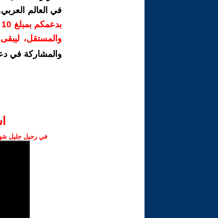
في العالم العربي
ب
والمستقل، ليبقى ص
والمشاركة في دع
ا‫
في رحيل جليل شهبا