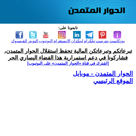
تابعونا على:
بودكاست
بنترست
تيلكرام
لينكدإن
الانستغرام
اليوتيوب
التويتر
الفيسبوك
تبرعاتكم وتبرعاتكن المالية تحفظ استقلال الحوار المتمدن،
فشاركونا في دعم استمرارية هذا الفضاء اليساري الحر
[اشترك في قناة ‫«الحوار المتمدن» على اليوتيوب]
الحوار المتمدن - موبايل
الموقع الرئيسي