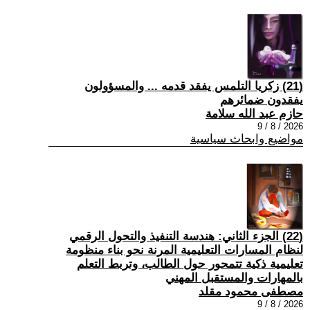
(21) زكريا التلمس يفقد قدمه ... والمسؤولون
يفقدون ضمائرهم
حازم عبد الله سلامة
2026 / 8 / 9
مواضيع وابحاث سياسية
(22) الجزء الثاني: هندسة التنفيذ والتحول الرقمي
لنظام المسارات التعليمية المرنة نحو بناء منظومة
تعليمية ذكية تتمحور حول الطالب، وتربط التعلم
بالمهارات والمستقبل المهني
مصطفى محمود مقلد
2026 / 8 / 9