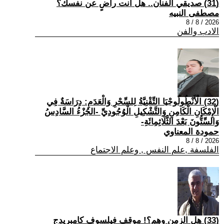
(31) صديقي الفنان.. هل أنت راضٍ عن نفسك؟
مصطفى النبيه
2026 / 8 / 8
الادب والفن
(32) الْأَنْطُولُوجْيَا التِّقْنِيَّةُ لِلسِّحْرِ وَالْعَدَمِ: دِرَاسَةٌ فِي
الْإِمْكَانِ الْكَامِنِ وَالتَّشْكِيلِ الْوُجُودِيِّ -الجُزْءُ السَّادِسُ
وَالسِّتُّونَ بَعْدَ الثَّلَاثِمِائَةِ-
حمودة المعناوي
2026 / 8 / 8
الفلسفة ,علم النفس , وعلم الاجتماع
(33) هل الزمن وهم؟! موقف فيلسوف كامبريدج