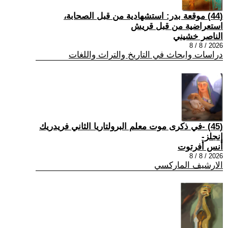
(44) موقعة بدر: استشهادية من قبل الصحابة،
استعراضية من قبل قريش
الناصر خشيني
2026 / 8 / 8
دراسات وابحاث في التاريخ والتراث واللغات
(45) -في ذكرى موت معلم البرولتاريا الثاني فريدريك
إنجلز-
أنس أفرتوت
2026 / 8 / 8
الارشيف الماركسي