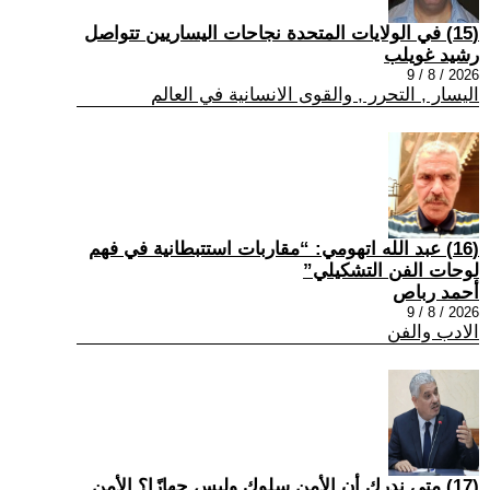
(15) في الولايات المتحدة نجاحات اليساريين تتواصل
رشيد غويلب
2026 / 8 / 9
اليسار , التحرر , والقوى الانسانية في العالم
(16) عبد الله اتهومي: “مقاربات استتبطانية في فهم
لوحات الفن التشكيلي”
أحمد رباص
2026 / 8 / 9
الادب والفن
(17) متى ندرك أن الأمن سلوك وليس جهازًا؟ الأمن