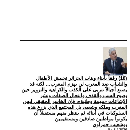
(18) رفقاً بأبناء وبنات الجزائر تجييش الأطفال
والشباب ضد المغرب لن يهزم المغرب… لكنه قد
يصنع أجيالاً تتربى على الكذب والكراهية والتزوير حين
يصبح السب والقذف وانتحال الصفات ونشر
الإشاعات «مهمة وطنية»، فإن الخاسر الحقيقي ليس
المغرب وملكه وشعبه، بل المجتمع الذي يزرع هذه
السلوكيات في أبنائه ثم ينتظر منهم مستقبلاً أن
يكونوا مواطنين صادقين ومستقيمين
بوشعيب حمراوي
2026 / 8 / 9