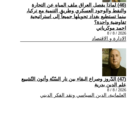
(46) لماذا يفصل العراق ملف المياه عن التجارة
والنفط والوجود العسكري وطريق التنمية مع تركيا،
بينما تستطيع بغداد تحويلها جميعاً إلى استراتيجية
تفاوضية واحدة؟
احمد موكرياني
2026 / 8 / 8
الادارة و الاقتصاد
(47) الدّروز وصراع البقاء بين نار السّنّة وأتون التّشييع
علم الدين بدرية
2026 / 8 / 8
العلمانية، الدين السياسي ونقد الفكر الديني