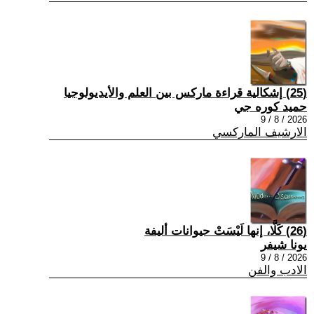
(25) إشكالية قراءة ماركس بين العلم والأيديولوجيا
حميد كوره جي
2026 / 8 / 9
الارشيف الماركسي
(26) كَلَّا، إنها لَيْسَتْ حيوانات أليفة
يونا شيفر
2026 / 8 / 9
الادب والفن