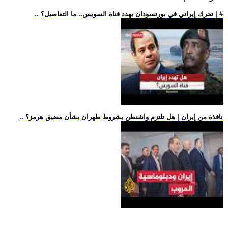
.. تحرك إيراني في بورتسودان يهدد قناة السويس.. ما التفاصيل؟ | #
.. نافذة من إيران | هل تلتزم واشنطن بشروط طهران بشأن مضيق هرمز؟