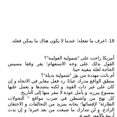
18. اعرف ما تفعله؛ عندما لا يكون هناك ما يمكن فعله.
أمريكا راحت على "شمولية العولمة"؟
القول بذلك على وجه الاستفهام؛ يقر وقفا مسيس
الحاجة لعلة مغيبة حينا.
أم باتت مهددة من بؤر "شمولية بديلة"؟
منطق الواقع مدرك عيانا: رد فعل مغاير في الاتجاه و إن
كان على غير ذات القوة. و لكنه ينشدها و يعمل عليها
بمسوغ يبرره. و يأمل عودة لا مفر منها إلى التاريخ.
كل نهج من واشنطن في ضرب مواقع " التحولات
الطارئة" لإقصائها؛ يجابه بمزيد من التحالفات و الاحتقان
الرادع. و لن تتدارك ما ضيعت من بعد خبرة؛ و إن بدت
أريبة بالأمور خبيرة.