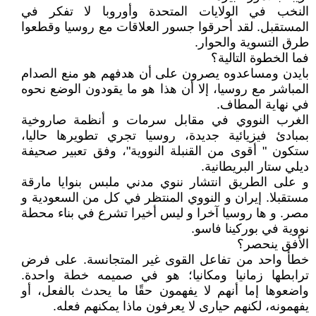
النخب في الولايات المتحدة وأوروبا لا تفكر في
المستقبل. لقد أحرقوا جسور العلاقات مع روسيا وقطعوا
طرق التسوية والحوار.
فما الخطوة التالية؟
بايدن ومساعدوه يصرون على أن هدفهم هو منع الصدام
المباشر مع روسيا، إلا أن هذا هو ما يقودون الوضع نحوه
في نهاية المطاف.
الغرب النووي في مقابل سرمات و أنظمة صاروخية
بمبادئ فيزيائية جديدة، روسيا تجري تطويرها حاليا،
ستكون " أقوى من القنبلة النووية"، وفق تعبير صحيفة
ديلي ستار البريطانية.
و على الطريق انتشار ننوي مدني ملبس بنوايا مارقة
مستقبلا. إيران و النووي المنتظر في كل من السعودية و
مصر. و ها روسيا آخرا و ليس أخيرا تشرع في بناء محطة
نووية في بوركينا فاسو.
الأفق ينحصر؟
خطأ واحد من تفاعل القوى غير المتجانسة. على فرض
ترابطها زمانيا ومكانيا؛ هو في صميمه خطة واحدة.
واضعوها إما أنهم لا يفهمون حقًا ما يحدث بالفعل، أو
يفهمونه، لكنهم حيارى لا يعرفون ماذا يمكنهم فعله.