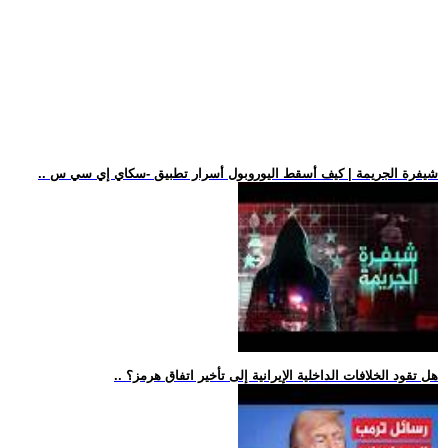
.. شيفرة الجريمة | كيف أسقط اليوروبول أسرار تطبيق -سكاي إي سي س
.. هل تقود الخلافات الداخلية الإيرانية إلى تأخير اتفاق هرمز؟