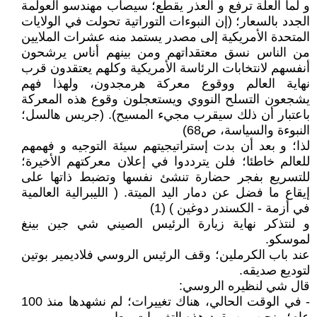
و لما العلة ترفع و العذر يقطع؛ سيصاب مهندسو العولمة
الجدد بالسعار؛ (إن النبوءات التوراتية تحولت في الولايات
المتحدة الأمريكية إلى مصدر يستمد منه عشرات الملايين
من الناس نسق معتقداتهم ومن بينهم أناس يرشحون
أنفسهم لانتخابات الرئاسة الأمريكية وكلهم يعتقدون قرب
نهاية العالم ووقوع معركة هرمجدون، ولهذا فهم
يشجعون التسلح النووي ويستعجلون وقوع هذه المعركة
باعتبار أن ذلك سيقرب مجيء المسيح). (جريس هالسل؛
النبوءة والسياسة، ص68)
لذا؛ و بعد أن بدت إستراتيجيتهم سيئة التوجيه و فهمهم
للعالم خاطئا؛ فلن يترددوا في إعلان معركتهم الأخيرة؛
للتسريع بفجر حضارة تنشئ نفسها وتضبط ذاتها على
إيقاع ما فضل عن دمار اليد الميتة. ( الليبرالية العالمية
في أزمة - الكسندر دوغين ) (1)
و لنتذكر نهاية زيارة الرئيس الصيني شي جين بينغ
لموسكو.
عند باب الكرملين؛ وقف الرئيس الروسي فلاديمير بوتين
لتوديع صديقه.
قال شي لنظيره الروسي:
- في الوقت الحالي، هناك تغييرات؛ لم نشهدها منذ 100