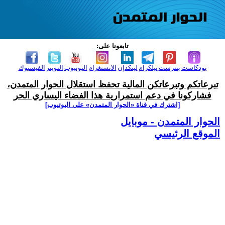
تابعونا على:
بودكاست
بنترست
تيلكرام
لينكدإن
الانستغرام
اليوتيوب
التويتر
الفيسبوك
تبرعاتكم وتبرعاتكن المالية تحفظ استقلال الحوار المتمدن،
فشاركونا في دعم استمرارية هذا الفضاء اليساري الحر
[اشترك في قناة ‫«الحوار المتمدن» على اليوتيوب]
الحوار المتمدن - موبايل
الموقع الرئيسي