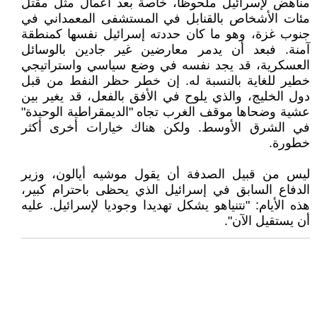
مناهض لإسرائيل ملحوظاً، خاصة بعد أعمال مثل مقتل
مئات الأشخاص بالقنابل في المستشفى المعمداني في
جنوب غزة، وهو ما كان حددته إسرائيل نفسها كمنطقة
آمنة. فبعد أن يدمر معارضين غير جادين بالوسائل
العسكرية، قد يجد نفسه في وضع سياسي واستراتيجي
خطير للغاية بالنسبة له. إن خطر حظر النفط من قبل
دول الخليج، والذي يلوح في الأفق بالفعل، قد يغير بين
عشية وضحاها موقف الغرب تجاه "الديمقراطية الوحيدة"
في الشرق الأوسط. ولكن هناك خيارات أخرى أكثر
خطورة.
ليس من قبيل الصدفة أن يقول موشيه أيالون، وزير
الدفاع السابق في إسرائيل الذي يحظى باحترام كبير،
هذه الأيام: "نتنياهو يشكل تهديدا وجوديا لإسرائيل. عليه
أن يستقيل الآن".