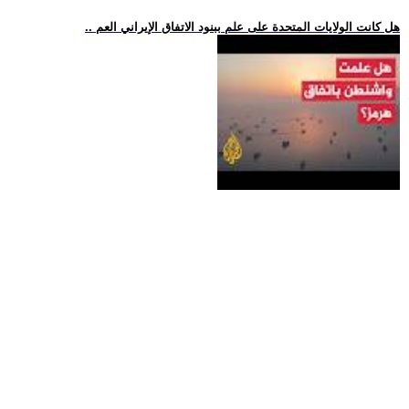
.. هل كانت الولايات المتحدة على علم ببنود الاتفاق الإيراني العم