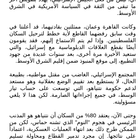
ما تبقى من الثقة في السياسة الأمريكية في الشرق
الأوسط.
وكانت القاهرة وعمان، ممثلتين بقادتيهما، قد أعلنتا في
وقت سابق رفضهما القاطع لأية خطط لترحيل السكان
الفلسطينيين. وإذا لم يتم الاستماع إليهم، فقد يقومون
أيضًا بقطع العلاقات الدبلوماسية مع إسرائيل، والتي
ستعيد الأخيرة مرة أخرى، بعد سنوات عديدة من جهود
التطبيع، إلى موقع المنبوذ ضمن إقليم الشرق الأوسط.
المجتمع الإسرائيلي، الغاضب من مقتل مواطنيه، بطبيعة
الحال، لا يستطيع بعد تقييم الوضع بعقلانية وهو مستعد
لدعم حكومة نتنياهو، التي توسعت على حساب تيار
الوسط، في جميع إجراءاتها الصارمة. لكن هذا لا يلغي
مسؤوليته.
وحتى الآن، يعتقد 80% من السكان أن نتنياهو هو المذنب
الرئيسي في هجوم "النوم" الذي تشنه حماس، لكن من
الممكن طرح ذلك بعد انتهاء العمليات العسكرية، اعتماداً
على نتائجها. إن مجرد تدمير القطاع ومحاولة تسليم