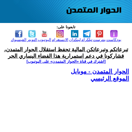
تابعونا على:
بودكاست
بنترست
تيلكرام
لينكدإن
الانستغرام
اليوتيوب
التويتر
الفيسبوك
تبرعاتكم وتبرعاتكن المالية تحفظ استقلال الحوار المتمدن،
فشاركونا في دعم استمرارية هذا الفضاء اليساري الحر
[اشترك في قناة ‫«الحوار المتمدن» على اليوتيوب]
الحوار المتمدن - موبايل
الموقع الرئيسي