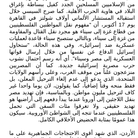
من الإسلاميين المسلحين الجدد كفيل ببساطة بإغراق
البلاد في هاوية الحرب الأهلية. كما صرح السيسي خلال
استقباله المستشار الألماني أولاف شولتز في القاهرة
يوم 17 أكتوبر، أن “مفهوم نقل المواطنين الفلسطينيين
من قطاع غزة إلى سيناء هو مجرد نقل القتال والمقاومة
من غزة إلى سيناء، وبالتالي ستصبح سيناء قاعدة لعمليات
عسكرية ضد إسرائيل». وفي هذه الحالة، "ستحاول
إسرائيل الدفاع عن نفسها من خلال إرسال قواتها
العسكرية إلى مصر وسيناء". أي أنه رسم احتمال نشوب
حرب مصرية إسرائيلية جديدة. كما أن المصريين
منزعجون علناً من موقف الغرب، وعلى رأسهم الولايات
المتحدة، الذي يدعو إلى عدم إلغاء الترحيل المعلن، بل
فقط منحه وقتاً إضافياً، كما يقولون، لان يوما واحدا غير
كاف لترحيل مليون مواطن. وبالمناسبة، فإن تهديد مصر
بنقل اللاجئين إلى أوروبا عندما يبدأ دفعهم إلى أراضيها هو
تهديد حقيقي. ولا تغرقوا مئات السفن التي تحمل
الفلسطينيين عندما تتجه إلى الشواطئ الأوروبية. سيكون
هذا عمومًا بمثابة الحضيض الأخلاقي الكامل.
الأردن، الذي شهد أقوى الاحتجاجات الجماهيرية على ما