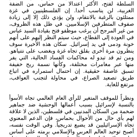
السلطة لفتح، الأكثر اعتدالا من حماس، من الضفة
الغربية، لن يناسب أحدا. إن الفلسطينيين في غزة
ممتلئون بالرغبة بالانتقام، ولن يؤدي ذلك إلا إلى زيادة
صفوف المتطرفين الإسلاميين. في ظل هذه الظروف،
من غير المرجح أن يرغب موظفو فتح بقيادة السيد عباس
في العودة إلى القطاع، حيث سيتم النظر إليهم على أنهم
خونة ودمى في يد إسرائيل. سكان هذه الأخيرة سوف
ينظرون مرة أخرى بقلق تجاه غزة وبغضب على نتنياهو.
ومن ثم قد تبدو له محاكمات الفساد الحالية، التي يفر
منها عبر مغامرات مختلفة، وكأنها نسمة ريح خفيفة
تسبق عاصفة حقيقية. إن احتمال استمراره في اتباع
طريق تصعيد الصراع، في محاولة لتجنب العواقب،
مرتفع للغاية.
ونظراً للموقف المتغير للرأي العام العالمي تجاه الأسوأ
بالنسبة لإسرائيل بسبب أعمالها الوحشية ضد جماهير
ضخمة من السكان المدنيين في فلسطين، الذين لا علاقة
لهم بأي حال من الأحوال بحماس، فإن الدعم المعنوي
تجاه الإسرائيليين قد يضيع تدريجياً. وفي الوقت نفسه،
أصبح توحيد العالم العربي والإسلامي برمته على أساس