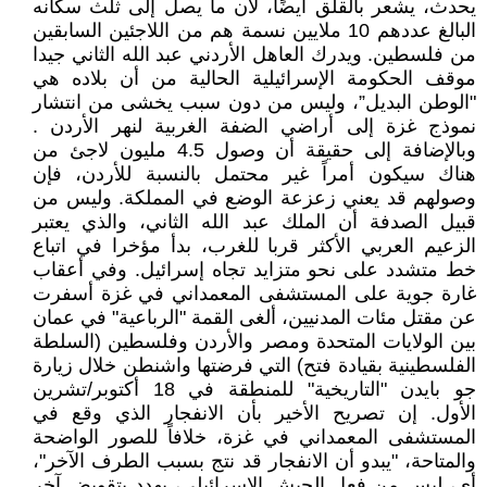
يحدث، يشعر بالقلق أيضًا، لأن ما يصل إلى ثلث سكانه
البالغ عددهم 10 ملايين نسمة هم من اللاجئين السابقين
من فلسطين. ويدرك العاهل الأردني عبد الله الثاني جيدا
موقف الحكومة الإسرائيلية الحالية من أن بلاده هي
"الوطن البديل”، وليس من دون سبب يخشى من انتشار
نموذج غزة إلى أراضي الضفة الغربية لنهر الأردن .
وبالإضافة إلى حقيقة أن وصول 4.5 مليون لاجئ من
هناك سيكون أمراً غير محتمل بالنسبة للأردن، فإن
وصولهم قد يعني زعزعة الوضع في المملكة. وليس من
قبيل الصدفة أن الملك عبد الله الثاني، والذي يعتبر
الزعيم العربي الأكثر قربا للغرب، بدأ مؤخرا في اتباع
خط متشدد على نحو متزايد تجاه إسرائيل. وفي أعقاب
غارة جوية على المستشفى المعمداني في غزة أسفرت
عن مقتل مئات المدنيين، ألغى القمة "الرباعية" في عمان
بين الولايات المتحدة ومصر والأردن وفلسطين (السلطة
الفلسطينية بقيادة فتح) التي فرضتها واشنطن خلال زيارة
جو بايدن "التاريخية" للمنطقة في 18 أكتوبر/تشرين
الأول. إن تصريح الأخير بأن الانفجار الذي وقع في
المستشفى المعمداني في غزة، خلافاً للصور الواضحة
والمتاحة، "يبدو أن الانفجار قد نتج بسبب الطرف الآخر"،
أي، ليس من فعل الجيش الإسرائيلي، يهدد بتقويض آخر