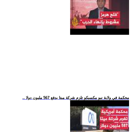
.. محكمة في ولاية نيو مكسيكو تلزم شركة ميتا بدفع 567 مليون دولا