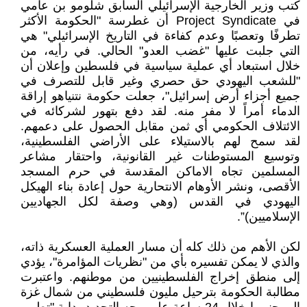
كتب وزير الخارجية الإسرائيلي السابق شلومو بن عامي
في Project Syndicate أن غطرسة "الحكومة الأكثر
تطرفًا وتعصبًا وعدم كفاءة في التاريخ الإسرائيلي" هي
التي جلبت عليها "غضب العدو" الحالي. في رأيه، من
خلال استبعاد أي عملية سياسية في فلسطين وإعلان أن
"للشعب اليهودي حق حصري وغير قابل للتصرف في
جميع أجزاء أرض إسرائيل"، جعلت حكومة نتنياهو إراقة
الدماء أمراً لا مفر منه. لقد دفع بتهور لشركائه في
الائتلاف الحكومي أي ثمن مقابل الحصول على دعمهم.
لقد سمح لهم بالاستيلاء على الأراضي الفلسطينية،
وتوسيع المستوطنات غير القانونية، واحتقار مشاعر
المسلمين تجاه الاماكن المقدسة في حرم المسجد
الأقصى، ونشر الأوهام الانتحارية حول إعادة بناء الهيكل
اليهودي في القدس (وهي وصفة لكل الجهاديين
الإسلاميين)”.
لكن الأهم من ذلك كله أن مسار العملية العسكرية ذاته،
والذي لا يمكن تفسيره بأي من "نظريات المؤامرة"، يؤدي
إلى منطق إخراج الفلسطينيين من موطنهم. واعتبرت
مطالبة الحكومة بترحيل مليون فلسطيني من شمال غزة