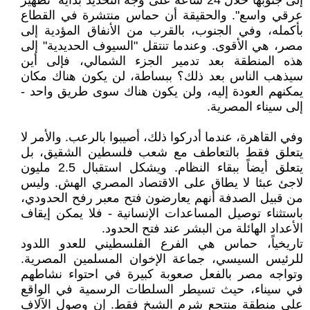
إلى جنوبها خلال 24 ساعة على وجه التحديد بداية "تطهير
عرقي واسع". والحقيقة أن حماس منتشرة في القطاع
بأكمله، وفي الجنوب، بالقرب من الأنفاق المؤدية إلى
مصر، هي الأقوى. وعندما تنتقل "السيوف الحديدية" إلى
هذه المنطقة بعد تدمير الجزء الشمالي، فإلى أين
سيذهب الناس بعد ذلك؟ ببساطة، لن يكون هناك مكان
يمكنهم العودة إليه، ولن يكون هناك سوى طريق واحد -
إلى سيناء المصرية.
وفي القاهرة، عندما أدركوا ذلك، أصيبوا بالرعب. والأمر لا
يتعلق فقط بالتعاطف مع شعب فلسطين الشقيق، بل
يتعلق أيضاً ببقاء النظام. ويشكل استقبال 2.5 مليون
لاجئ عبئا لا يطاق على الاقتصاد المصري الهش. وليس
من قبيل الصدفة أنهم يعارضون فتح معبر رفح الحدودي،
باستثناء توصيل المساعدات الإنسانية - فلا يمكن إيقاف
الأعداد الهائلة من البشر عند فتح الحدود.
تاريخياً، حماس هي الفرع الفلسطيني للعدو اللدود
للرئيس السيسي، جماعة الإخوان المسلمين المصرية.
وتواجه مصر بالفعل صعوبة كبيرة في احتواء نشاطهم
في سيناء، حيث تسيطر السلطات الرسمية في الواقع
على منطقة منتجع شرم الشيخ فقط. إن وصول الآلاف