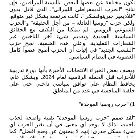
تكون مختلفة عن بعضها البعض. بالنسبة للمراقبين، فإن
نتائج "الحزب الديمقراطي الليبرالي"، الذي قاتل بدون
"فلاديمير جيرينوفسكي"، كانت مرتفعة بشكل غير متوقع.
ولكن حزب "روسيا العادلة – من أجل الحقيقة" و"الحزب
الشيوعي الروسي" لم يتمكنا من التكيف مع الحقائق
السياسية الجديدة وتقديم شيء آخر للناخبين غير
الشعارات التقليدية. وعلى هذه الخلفية، نجح حزب
"الشعب الجديد" في إثبات أن الحزب أصبح عضواً كامل
العضوية في النظام السياسي.
ويصف بعض الخبراء الانتخابات الأخيرة بأنها دورة تدريبية
للأحزاب قبل الحملة الرئاسية لعام 2024. وبشكل عام،
يحافظ النظام على توافق سياسي داخلي حتى على
خلفية المنافسة في عدد من المناطق.
1) "حزب روسيا الموحدة"
"لقد صمم "حزب روسيا الموحدة" تقنية واضحة لجذب
ناخبيه، لذلك لا يوجد أي معنى في أن يغير الحزب أي
شيء بشكل جذري: إنهم لا يبحثون عن وضع افضل"، كما