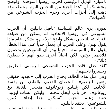
باعتباره البديل الرئيسي لحزب روسيا الموحدة. وأوضح
مينتشينكو أن "هذا الجزء من الناخبين اليوم محبط، وقد
ذهب إلى أحزاب أخرى وحرم الحزب الشيوعي من
الأصوات".
بدوره، يرى عالم السياسة "بافيل دانيلين" أن الحزب
الشيوعي في روسيا الاتحادية لم يتمكن من صياغة
اقتراحاته للناخبين بشكل واضح “ولا يفهم بشكل عام ماذا
يقول لهم”. وعلى الحزب أن يعمل جدياً على هذا الخطأ.
يقول عالم السياسة: "احياناً يبدو أن الشيوعيين يدعمون
فلاديمير بوتين، لكن احياناً أخرى يبدو أنهم لا يفعلون
ذلك". -
"لقد ضل قادة الحزب الشيوعي الروسي الطريق
وخسروا ناخبيهم".
وفي مثل هذه الحالة، يحتاج الحزب إلى «تجديد حقيقي
وتغيير للزعيم». "الحصان القديم، بالطبع، لن يفسد
الأخاديد. لكن غينادي زيوغانوف متحجر للغاية. دع
زيوغانوف آخر يأتي ليحل محله - وليكن الشاب ليونيد،
حفيد زعيم الحزب. "سيكون هذا إضافة كبيرة
للشيوعيين"، يعتقد دانيلين.
ومع ذلك، يجب على زعيم المستقبل تلبية احتياجات