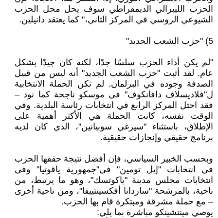
الحزب الليبرالي الديمقراطي سوف يحل محل الحزب
الشيوعي الروسي في المركز الثاني،" كما يعتقد دانيلين.
5) "حزب الشعب الجديد"
"لم يكن أداء الحزب سلسًا جدًا، لكنه كان جيدًا بشكل
عام. لقد أثبت "حزب الشعب الجديد" أنه ليس من قبيل
الصدفة وجوده في البرلمان. لم تكن الحملة الانتخابية
ل"فلاديسلاف دافانكوف" في موسكو ناجحة كما نود –
فقد احتل المركز الرابع في انتخابات رئاسة البلدية. وفي
الوقت نفسه، كانت الحملة هي الأكثر أهمية على
الإطلاق، باستثناء "سيرغي سوبيانين"، الذي كان لديه
برنامج حقيقي وإنجازات حقيقية.
وبحسب الخبير السياسي، فإن أفضل نتيجة حققها الحزب
في انتخابات "إيل تومين" في"جمهورية ياقوتيا" وفي
انتخابات مجلس مدينة "ياكوتسك"، وهو ما يرتبط، من
ناحية، بالمرشحة "ساردانا أفكسينتييفا"، ومن ناحية أخرى
– مع حملة مشرقة ومبتكرة قام بها الحزب.
يوصي مينتشينكو مباشرة بما يلي: