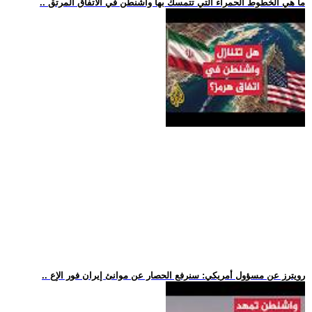
.. ما هي الخطوط الحمراء التي تتمسك بها واشنطن في الاتفاق المرتق
.. رويترز عن مسؤول أمريكي: سنرفع الحصار عن موانئ إيران فور الإع