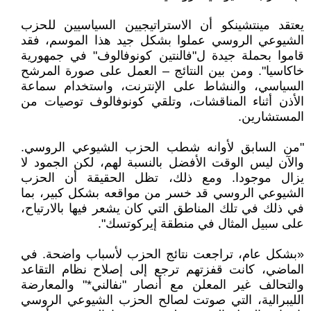
يعتقد مينتشينكو أن الاستراتيجيين السياسيين للحزب
الشيوعي الروسي عملوا بشكل جيد هذا الموسم، فقد
قاموا بحملة جيدة ل"فالنتين كونوفالوف" في جمهورية
خاكاسيا". ومن بين النتائج – العمل على صورة المرشح
السياسي، والنشاط على الإنترنت، واستخدام سماعة
الأذن أثناء المناقشات، وتلقي كونوفالوف توصيات من
المستشارين.
"من السابق لأوانه شطب الحزب الشيوعي الروسي.
والآن ليس الوقت الأفضل بالنسبة لهم، لكن الجمود لا
يزال موجودا. ومع ذلك، تظل الحقيقة أن الحزب
الشيوعي الروسي قد خسر من مواقعه بشكل كبير، بما
في ذلك في تلك المناطق التي كان يشعر فيها بالارتياح،
على سبيل المثال في منطقة إيركوتسك".
«بشكل عام، تراجعت نتائج الحزب لأسباب واضحة. في
الماضي، كانت قفزتهم ترجع إلى إصلاح نظام التقاعد
والتحالف غير المعلن مع أنصار "نفالني*" والمعارضة
الليبرالية، التي صوتت لصالح الحزب الشيوعي الروسي