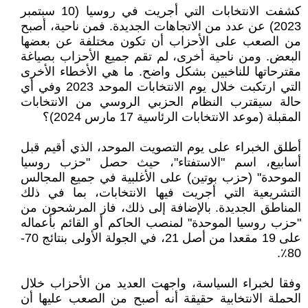
كشفت الانتخابات التي أجريت في روسيا (10 سبتمبر
2023) عن عدد من الاتجاهات الجديدة. فمن ناحية، أصبح
من الصعب على الأحزاب أن تكون مختلفة عن بعضها
البعض. ومن ناحية أخرى، لم تقم جميع الأحزاب بصياغة
مقترحاتها للناخبين بشكل واضح. ما هي الأخطاء الأخرى
التي ارتكبت خلال يوم الانتخابات الموحد 2023 وفي أي
حالة سيقترب النظام الحزبي الروسي من الانتخابات
المقبلة (موعد الانتخابات الرئاسية 17 مارس 2024)؟
أطلق الخبراء على يوم التصويت الموحد، الذي أقيم قبل
أسابيع، اسم "الاستفتاء"، حيث حصل "حزب روسيا
الموحدة" (حزب بوتين) على الأغلبية في جميع المجالس
التشريعية التي أجريت فيها الانتخابات، بما في ذلك
المناطق الجديدة. بالإضافة إلى ذلك، فاز المرشحون من
"حزب روسيا الموحدة" لمنصب الحاكم أو القائم بأعماله
على 19 مقعدا من أصل 21، في الجولة الأولى بنتائج 70-
80٪.
وفقا لخبراء السياسة، واجهت العديد من الأحزاب خلال
الحملة الانتخابية حقيقة أنه أصبح من الصعب عليها أن