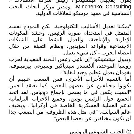
يقول "يفجيني مينتشينكو"، رئيس شركة الاتصالات ،
Minchenko Consulting، ومدير مركز أبحاث النخب
السياسية في معهد موسكو للعلاقات الدولية.
"يمكننا تعديل الأساليب التكنولوجية، لكن النموذج نفسه
المتمثل في استخدام صورة الرئيس، وحشد المكونات
الإدارية والإنتاجية، والعمل النشط على الشبكات
الاجتماعية وقواعد المؤيدين، ونظام التعبئة من خلال
أعضاء الحزب - كل شيء يعمل.
ويقول مينتشينكو: "إن نائبي رئيس اللجنة التنفيذية لحزب
روسيا الموحدة، ألكسندر سيدياكين وسيرغي بيرمينوف،
يقومان بعمل عظيم وجيد للغاية".
أما بالنسبة للأحزاب الأخرى، فمن الصعب عليهم أن
يكونوا مختلفين عن بعضهم البعض، كما يعتقد الخبير.
"السبب يكمن في ما يسمى بإجماع دونباس. لقد اتحد
الجميع حول الرئيس بوتين، وجميع الأحزاب البرلمانية
تدعم العملية العسكرية الخاصة في أوكرانيا". ويضيف
عالم السياسة: "في مثل هذه الظروف، من الصعب جدًا
أن نكون مختلفين عن بعضنا البعض".
2) الحزب الشيوعي الروسي