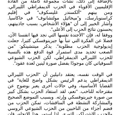
بالإضافة إلى ذلك، نشأت مجموعة كاملة من القادة
الإقليميين الأقوياء في الحزب الديمقراطي الليبرالي.
ومن بينهم "ألكسندر غليسكوف" في إقليم
كراسنويارسك، و"ميخائيل مولتشانوف" في خاكاسيا.
وأشار الخبير إلى أن "هؤلاء الأشخاص، بسبب جاذبيتهم،
يحسنون نتائج الحزب إلى الأعلى".
ووفقا له، فإن "الأجندة نفسها التي نجد فيها انفسنا الآن،
فضلا عن الفكرة التي تنبأ بها جيرينوفسكي كثيرا، جعلت
إيديولوجية الحزب مطلوبة". يذكر مينتشينكو: "من
الصعب تحديد مدى استمرار قوة الدفع هذه بالنسبة
للحزب الليبرالي الديمقراطي، لكن الحزب الشيوعي
السوفياتي كان موجودًا بفضل صورة لينين لعدة عقود".
في الوقت نفسه، يعتقد دانيلين أن "الحزب الليبرالي
الديمقراطي يدعم الرئيس بشكل واضح للغاية" في
القضايا الأساسية، وفي حالات أخرى يعبر بوضوح عن
مقترحاته للناخب. "نعم، لقد استفاد الحزب بشكل كبير
من صورة جيرينوفسكي وإرثه. وبسبب التموضع الصحيح
والمشاركة النشطة في المناقشات، تمكن الحزب من
قضم أجزاء من الناخبين من الحزب الشيوعي الروسي
والحزب الاشتراكي الثوري. إذا استمر هذا الاتجاه، فإن