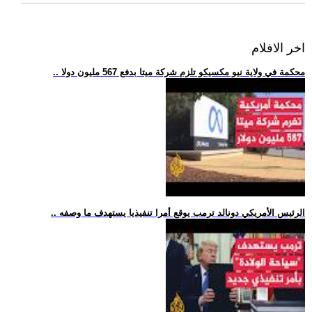
اخر الافلام
.. محكمة في ولاية نيو مكسيكو تلزم شركة ميتا بدفع 567 مليون دولا
.. الرئيس الأمريكي دونالد ترمب يوقع أمرا تنفيذيا يستهدف ما وصفه