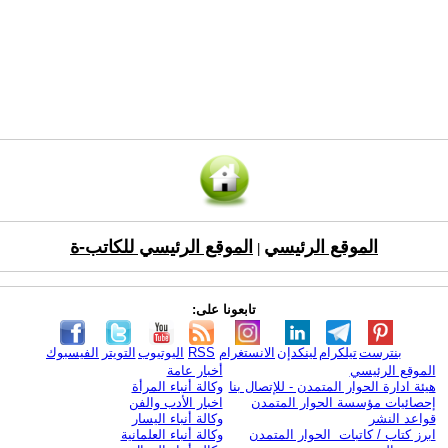
الموقع الرئيسي
الموقع الرئيسي للكاتب-ة
|
تابعونا على:
بنترست
تيلكرام
لينكدإن
الانستغرام
RSS
اليوتيوب
التويتر
الفيسبوك
الموقع الرئيسي
أخبار عامة
هيئة ادارة الحوار المتمدن - للإتصال بنا
وكالة أنباء المرأة
إحصائيات مؤسسة الحوار المتمدن
اخبار الأدب والفن
قواعد النشر
وكالة أنباء اليسار
ابرز كتاب / كاتبات الحوار المتمدن
وكالة أنباء العلمانية