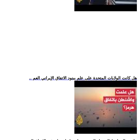
.. هل كانت الولايات المتحدة على علم ببنود الاتفاق الإيراني العم