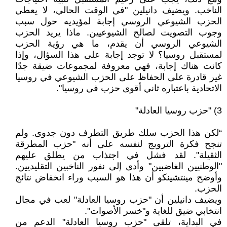
الناخب. ويضيف دانيلين "في الوقت الحالي، لا يعطي
الحزب الشيوعي الروسي إجابة لمؤيديه حول سبب
وجوب التصويت لصالح الشيوعيين. ماذا يريد الحزب
الشيوعي الروسي أن يقدم، ما هي رؤية الحزب
لمستقبل روسيا؟ لا توجد إجابة على هذا السؤال، وإذا
كانت هناك إجابة، فهي معروفة لمجموعات ضيقة جدًا
غير قادرة على الحفاظ على الحزب الشيوعي في روسيا
الاتحادية باعتباره ثاني أقوى حزب في روسيا".
3) "حزب روسيا العادلة"
“لكن هذا الحزب سلك طريق التطرف دون جدوى. ولم
تنجح فكرة الترويج لنفسه على أنه "حزب المطرقة
الثقيلة". لقد فشل في اجتذاب من يطلق عليهم
"الوطنيين الغاضبين" وأدى إلى نفور الناخبين التقليديين.
وأوضح مينتشينكو أن هذا هو السبب وراء انخفاض نتائج
الحزب.
ويضيف دانيلين أن "حزب روسيا العادلة" لعب في مجال
انتخابي ضيق للغاية و"خسر الأصوات".
في البداية، تلقى "حزب روسيا العادلة" الدعم من