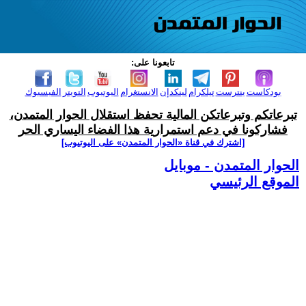
تابعونا على:
بودكاست
بنترست
تيلكرام
لينكدإن
الانستغرام
اليوتيوب
التويتر
الفيسبوك
تبرعاتكم وتبرعاتكن المالية تحفظ استقلال الحوار المتمدن،
فشاركونا في دعم استمرارية هذا الفضاء اليساري الحر
[اشترك في قناة ‫«الحوار المتمدن» على اليوتيوب]
الحوار المتمدن - موبايل
الموقع الرئيسي