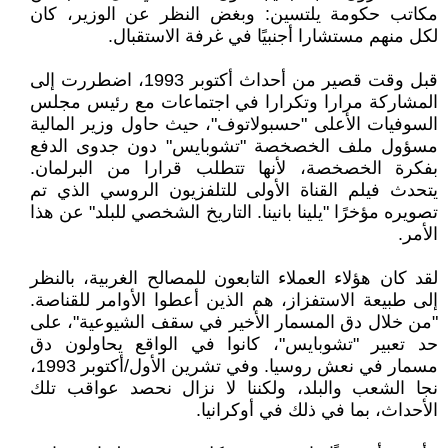
مكاتب حكومة يلتسين: وبغض النظر عن الوزير، كان
لكل منهم مستشارا أجنبيًا في غرفة الاستقبال.
قبل وقت قصير من أحداث أكتوبر 1993، اضطررت إلى
المشاركة مرارا وتكرارا في اجتماعات مع رئيس مجلس
السوفيات الأعلى "حسبولاتوف"، حيث حاول وزير المالية
مسؤول ملف الخصخصة "تشوبايس" دون جدوى الدفع
بفكرة الخصخصة، لأنها تتطلب قرارا من البرلمان.
يتحدث فيلم القناة الأولى للتلفزيون الروسي الذي تم
تصويره مؤخرًا "يلينا بانينا. التاريخ الشخصي للبلد" عن هذا
الأمر.
لقد كان هؤلاء العملاء التابعون للمصالح الغربية، بالنظر
إلى طبيعة الاستفزاز، هم الذين أعطوا الأوامر للقناصة.
"من خلال دق المسمار الأخير في سقف الشيوعية"، على
حد تعبير "تشوبايس"، كانوا في الواقع يحاولون دق
مسمار في نعش روسيا. وفي تشرين الأول/أكتوبر 1993،
نجا الشعب والبلد، ولكننا لا نزال نحصد عواقب تلك
الأحداث، بما في ذلك في أوكرانيا.