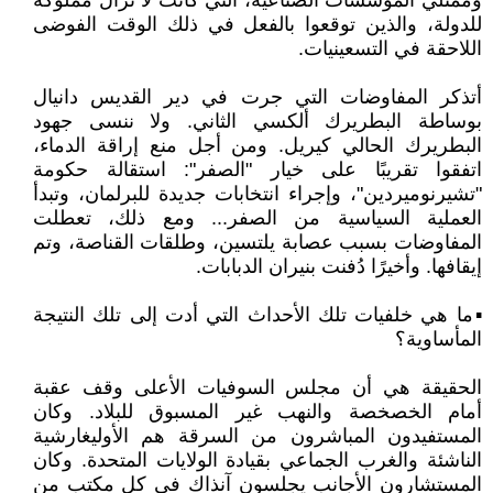
وممثلي المؤسسات الصناعية، التي كانت لا تزال مملوكة
للدولة، والذين توقعوا بالفعل في ذلك الوقت الفوضى
اللاحقة في التسعينيات.
أتذكر المفاوضات التي جرت في دير القديس دانيال
بوساطة البطريرك ألكسي الثاني. ولا ننسى جهود
البطريرك الحالي كيريل. ومن أجل منع إراقة الدماء،
اتفقوا تقريبًا على خيار "الصفر": استقالة حكومة
"تشيرنوميردين"، وإجراء انتخابات جديدة للبرلمان، وتبدأ
العملية السياسية من الصفر... ومع ذلك، تعطلت
المفاوضات بسبب عصابة يلتسين، وطلقات القناصة، وتم
إيقافها. وأخيرًا دُفنت بنيران الدبابات.
▪️ما هي خلفيات تلك الأحداث التي أدت إلى تلك النتيجة
المأساوية؟
الحقيقة هي أن مجلس السوفيات الأعلى وقف عقبة
أمام الخصخصة والنهب غير المسبوق للبلاد. وكان
المستفيدون المباشرون من السرقة هم الأوليغارشية
الناشئة والغرب الجماعي بقيادة الولايات المتحدة. وكان
المستشارون الأجانب يجلسون آنذاك في كل مكتب من