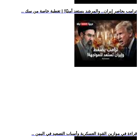
.. ترامب يحاصر إيران.. والمرشد يستعد أمنيًا! | تغطية خاصة من سك
.. قراءة في موازين القوة العسكرية وأسباب التصعيد في اليمن