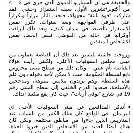
والحقيقة هي أن السيناريو الدموي الذي جرى في 3 – 4
من أكتوبر/تشرين الأول، سبقه استفزاز وحشي: فقد
شاركت "قوة ثالثة" مجهولة، فتحت النار مراراً وتكراراً
على طرفي المواجهة. وبعد سنوات، تكرر نفس
الاستفزاز بالضبط في ميدان كييف، وبعد ذلك انزلقت
أوكرانيا في حالة من الفوضى. نفس الخط، نفس
الاشخاص المنفذين.
وروجت حاشية يلتسين بعد ذلك أن القناصة يعملون من
مبنى مجلس السوفيات الأعلى. ولكنني رأيت هؤلاء
القناصة بأم عيني – وكان ذلك من سطح مبنى محروس
تابع لسلطة الحكومة، حيث لا يمكن لأحد دخوله دون علم
هذه السلطة. وهم يرتدون ملابس مموهة، ومدججين
بالأسلحة، صعدوا الدرج الخلفي إلى سطح المبنى رقم
19 في شارع "نوفي أربات"، حيث كان يقع مكتبنا آنذاك.
▪️أتذكر المدافعين عن مبنى السوفيات الأعلى اي
البرلمان. في الواقع كان هناك الكثير من الشباب عند
المتاريس الذين جاءوا من مناطق مختلفة. ولكن كان
هناك أيضًا العديد من الأشخاص الذين خبروا الحياة،