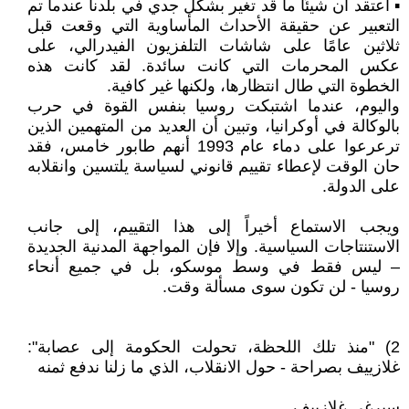
▪️ أعتقد أن شيئًا ما قد تغير بشكل جدي في بلدنا عندما تم
التعبير عن حقيقة الأحداث المأساوية التي وقعت قبل
ثلاثين عامًا على شاشات التلفزيون الفيدرالي، على
عكس المحرمات التي كانت سائدة. لقد كانت هذه
الخطوة التي طال انتظارها، ولكنها غير كافية.
واليوم، عندما اشتبكت روسيا بنفس القوة في حرب
بالوكالة في أوكرانيا، وتبين أن العديد من المتهمين الذين
ترعرعوا على دماء عام 1993 أنهم طابور خامس، فقد
حان الوقت لإعطاء تقييم قانوني لسياسة يلتسين وانقلابه
على الدولة.
ويجب الاستماع أخيراً إلى هذا التقييم، إلى جانب
الاستنتاجات السياسية. وإلا فإن المواجهة المدنية الجديدة
– ليس فقط في وسط موسكو، بل في جميع أنحاء
روسيا - لن تكون سوى مسألة وقت.
2) "منذ تلك اللحظة، تحولت الحكومة إلى عصابة":
غلازييف بصراحة - حول الانقلاب، الذي ما زلنا ندفع ثمنه
سيرغي غلازييف