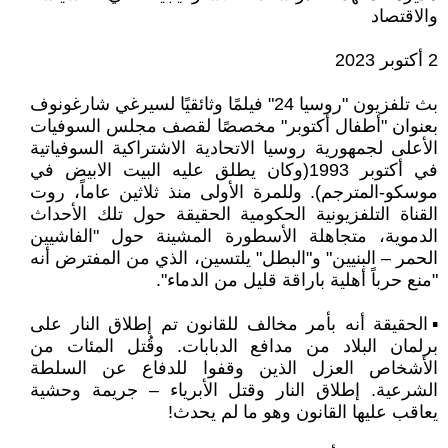
والاقتصاد
2 أكتوبر 2023
بث تلفزيون "روسيا 24" فيلمًا وثائقيًا لسيرغي شارغونوف
بعنوان "أطفال أكتوبر" مخصصًا لقصف مجلس السوفيات
الأعلى لجمهورية روسيا الاتحادية الاشتراكية السوفياتية
في أكتوبر 1993(وكان يطلق عليه البيت الابيض في
موسكو-المترجم). وللمرة الأولى منذ ثلاثين عاماً، روت
القناة التلفزيونية الحكومية الحقيقة حول تلك الأحداث
الدموية، متجاهلة الأسطورة المشينة حول "الفاشيين
الحمر – البنيين" و"البطل" يلتسين، الذي من المفترض أنه
"منع حرباً أهلية باراقة قليل من الدماء".
▪️الحقيقة أنه بأمر مخالف للقانون تم إطلاق النار على
برلمان البلاد من مدافع الدبابات. وقُتل المئات من
الأشخاص العزل الذين وقفوا للدفاع عن السلطة
الشرعية. إطلاق النار وقتل الأبرياء – جريمة وحشية
يعاقب عليها القانون وهو ما لم يحدث!