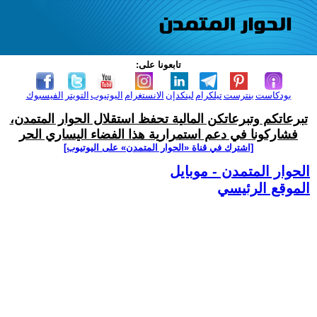
تابعونا على:
بودكاست
بنترست
تيلكرام
لينكدإن
الانستغرام
اليوتيوب
التويتر
الفيسبوك
تبرعاتكم وتبرعاتكن المالية تحفظ استقلال الحوار المتمدن،
فشاركونا في دعم استمرارية هذا الفضاء اليساري الحر
[اشترك في قناة ‫«الحوار المتمدن» على اليوتيوب]
الحوار المتمدن - موبايل
الموقع الرئيسي