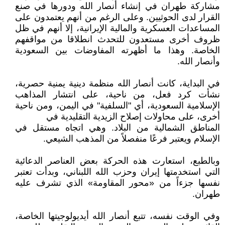
مشاركة طهران في إنشاء أنصار الله ودورها في صنع
القرار لدى الحوثيين. وعلى الرغم من أنهم يعتمدون على
المساعدات العسكرية والمالية الإيرانية، إلا أنهم في ظل
ظروف أخرى مستعدون للتحدث انطلاقا من مواقفهم
الخاصة. وهذا ما أظهرته المفاوضات بين السعودية
وأنصار الله.
في البداية، كانت أنصار الله منظمة دينية يمنية حصرية،
نشأت كرد فعل، من ناحية، على انتشار المذاهب
الإسلامية السعودية، أي "السلفية" في اليمن، ومن ناحية
أخرى، على محاولات إصلاح الزيدية التقليدية في
المناطق الشمالية من البلاد. وهي اتجاه مستقل في
الإسلام ويعتبر فرعًا منفصلاً من المذهب الشيعي.
وبالطبع، استعارت هذه الحركة بعض العناصر الدعائية
التي استخدمتها إيران وحزب الله اللبناني، وبدأت تعتبر
نفسها جزءاً من «محور المقاومة» الذي تشرف عليه
طهران.
وفي الوقت نفسه، تتبع أنصار الله أيديولوجيتها الخاصة،