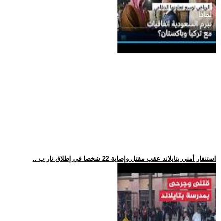
.. استنفار أمني بتايلاند عقب مقتل وإصابة 22 شخصا في إطلاق نار ب