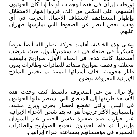
تورطت إيران في هذه الهجمات أو ما إذا كان الحوثيون
أنفسهم، على العكس من ذلك، قرروا إظهار الاستقلال
وإظهار استعدادهم لاستئناف الأعمال الحربية في أي
وقت، بغض النظر عن الضغوط التي تمارسها طهران
عليهم.
وعلى هذه الخلفية، أقامت حركة أنصار الله أيضاً عرضاً
عسكرياً في صنعاء في 21 سبتمبر/أيلول، حيث عرضت
أسلحتها. كانت هذه، في المقام الأول، صواريخ باليستية
مختلفة وأنظمة صواريخ مضادة للطائرات وطائرات بدون
طيار هجومية، خلف أسمائها اليمنية تم تخمين النماذج
الإيرانية المعروفة بوضوح.
ولا يزال من غير المعروف بالضبط كيف وجدت هذه
الأسلحة طريقها إلى المناطق التي يسيطر عليها الحوثيون
في اليمن، والتي تخضع لحصار بحري وبري مشدد.
والسيناريو الأكثر ترجيحاً هو أنه يتم شحن الأجزاء الإيرانية
عبر قوارب صيد صغيرة تكسر الحصار عبر السودان
وإريتريا. ثم قام الحوثيون بتجميع الصواريخ والطائرات
المسيرة في مؤسساتهم بمساعدة خبراء إيرانيين.