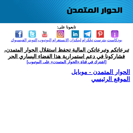
تابعونا على:
بودكاست
بنترست
تيلكرام
لينكدإن
الانستغرام
اليوتيوب
التويتر
الفيسبوك
تبرعاتكم وتبرعاتكن المالية تحفظ استقلال الحوار المتمدن،
فشاركونا في دعم استمرارية هذا الفضاء اليساري الحر
[اشترك في قناة ‫«الحوار المتمدن» على اليوتيوب]
الحوار المتمدن - موبايل
الموقع الرئيسي