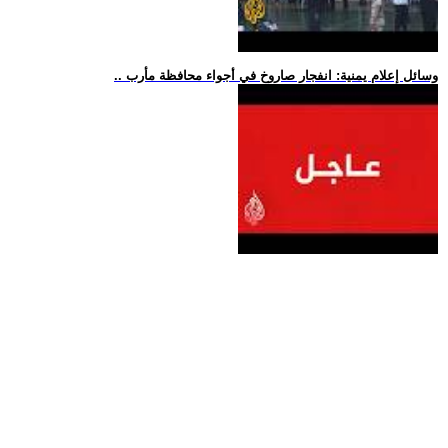
.. وسائل إعلام يمنية: انفجار صاروخ في أجواء محافظة مأرب