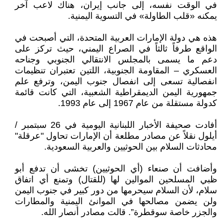
في الوقت نفسه، إلى جانب إيران، هناك لاعب آخر
يمكنه «قلب الطاولة» في التسوية اليمنية.
هذه هي دولة الإمارات العربية المتحدة، التي أصبحت في
الواقع طرفاً ثالثاً في الصراع اليمني، حيث تركز على
دعم ما يسمى بالمجلس الانتقالي الجنوبي وجناحه
العسكري – المقاومة الجنوبية، اللتين تعتبران تنظيمات
انفصالية تسعى إلى انفصال جنوب اليمن، وترفع علم
جمهورية اليمن الديمقراطية الشعبية، التي كانت قائمة
كدولة مستقلة من عام 1967 إلى عام 1993.
أفادت صحيفة الأخبار اللبنانية اليومية في 26 سبتمبر /
أيلول نقلاً عن مصادر مطلعة أن الإمارات تحاول "عرقلة"
محادثات السلام بين الحوثيين والعربية السعودية.
وأضافت أن صنعاء (أي الحوثيين) تخشى أن تدفع أبو
ظبي المسلحين الموالين لها (للقتال) وتمنع أي اتفاق
سلام، لأن السلام سيحرمها من دور كبير في جنوب اليمن
ولن يضمن مصالحها في الموانئ اليمنية والمطارات
والجزر خاصة سوقطرة”. قالت مصادر أنصار الله.