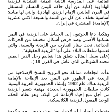
القائمة على المدرسة الدينية اليمنية التقليدية للزيدية
الهاداوية (كناية عن أول حاكم لليمن المسلم المستقل
في القرن العاشر، الإمام الزيدي الهادي)، والتي لها مبادئ
أساسية تختلف عن كل من السنة والشيعة الاثني عشرية
(الإمامية) المنتشرة في إيران.
وهكذا، دعا الحوثيون إلى الحفاظ على الزيدية في اليمن
بشكلها الأصلي وضد فرض أشكال مختلفة من الحركات
الحداثية، تحت ستار التقارب بين الزيدية والسنية، والتي
قدمتها سلطات البلاد على أنها “الزيدية الحقيقية”.
(على سبيل المثال، يتعلق هذا بتعاليم رجل الدين اليمني
محمد الشوكاني الذي عاش في القرن 19 ).
بدأت اتجاهات مماثلة نحو الترويج للنسخ الإصلاحية من
الزيدية في الظهور في اليمن بعد الإطاحة بالإمامة
الزيدية هناك عام 1962 وإنشاء الجمهورية العربية اليمنية.
كانت سلطات الجمهورية الجديدة مهتمة بتغيير الزيدية
من أجل منع إحياء الإمامة في البلاد، وهو نظام الحكم
الوحيد المقبول للزيدية الكلاسيكية.
وتحولت أنصار الله لاحقا، بعد ست حروب مع حكومة