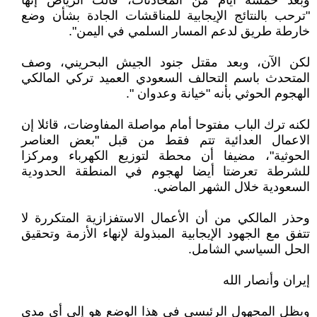
وبعد خمسة أيام من المحادثات، قالت الرياض إنها
"ترحب بالنتائج الإيجابية للمناقشات الجادة بشأن وضع
خارطة طريق لدعم المسار السلمي في اليمن".
لكن الآن، وبعد مقتل جنود الجيش البحريني، وصف
المتحدث باسم التحالف السعودي العميد تركي المالكي
الهجوم الحوثي بأنه "خيانة وعدوان ".
لكنه ترك الباب مفتوحا أمام مواصلة المفاوضات، قائلا إن
الاعمال العدائية تتم فقط من قبل "بعض العناصر
الحوثية"، مضيفا أن محطة لتوزيع الكهرباء ومركزا
للشرطة تعرضتا أيضا لهجوم في المنطقة الحدودية
السعودية خلال الشهر الماضي.
وحذر المالكي من أن الأعمال الاستفزازية المتكررة لا
تتفق مع الجهود الإيجابية المبذولة لإنهاء الأزمة وتحقيق
الحل السياسي الشامل.
إيران وأنصار الله
ويظل المجهول الرئيسي في هذا الوضع هو إلى أي مدى