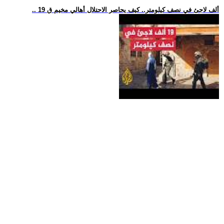
.. 19 ألف لاجئ في نصف كيلومتر.. كيف يحاصر الاحتلال أهالي مخيم ق