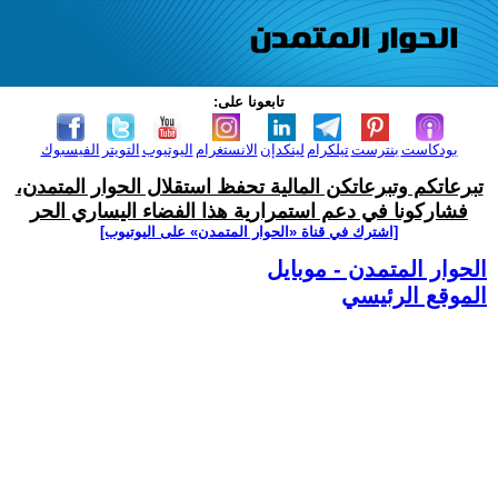
تابعونا على:
بودكاست
بنترست
تيلكرام
لينكدإن
الانستغرام
اليوتيوب
التويتر
الفيسبوك
تبرعاتكم وتبرعاتكن المالية تحفظ استقلال الحوار المتمدن،
فشاركونا في دعم استمرارية هذا الفضاء اليساري الحر
[اشترك في قناة ‫«الحوار المتمدن» على اليوتيوب]
الحوار المتمدن - موبايل
الموقع الرئيسي