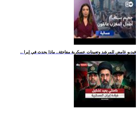
.. فيديو غامض للمرشد وتعيينات عسكرية مفاجئة.. ماذا يحدث في إيرا