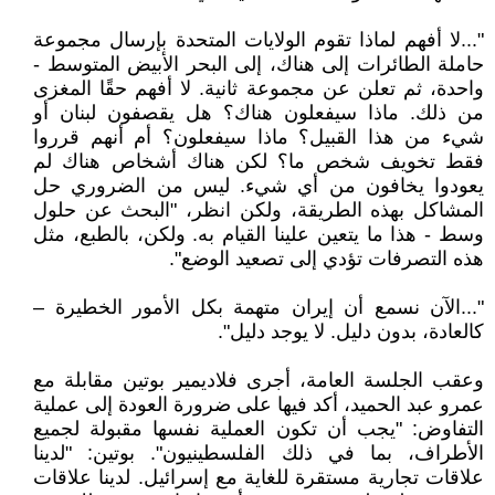
"...لا أفهم لماذا تقوم الولايات المتحدة بإرسال مجموعة
حاملة الطائرات إلى هناك، إلى البحر الأبيض المتوسط -
واحدة، ثم تعلن عن مجموعة ثانية. لا أفهم حقًا المغزى
من ذلك. ماذا سيفعلون هناك؟ هل يقصفون لبنان أو
شيء من هذا القبيل؟ ماذا سيفعلون؟ أم أنهم قرروا
فقط تخويف شخص ما؟ لكن هناك أشخاص هناك لم
يعودوا يخافون من أي شيء. ليس من الضروري حل
المشاكل بهذه الطريقة، ولكن انظر، "البحث عن حلول
وسط - هذا ما يتعين علينا القيام به. ولكن، بالطبع، مثل
هذه التصرفات تؤدي إلى تصعيد الوضع".
"...الآن نسمع أن إيران متهمة بكل الأمور الخطيرة –
كالعادة، بدون دليل. لا يوجد دليل".
وعقب الجلسة العامة، أجرى فلاديمير بوتين مقابلة مع
عمرو عبد الحميد، أكد فيها على ضرورة العودة إلى عملية
التفاوض: "يجب أن تكون العملية نفسها مقبولة لجميع
الأطراف، بما في ذلك الفلسطينيون". بوتين: "لدينا
علاقات تجارية مستقرة للغاية مع إسرائيل. لدينا علاقات