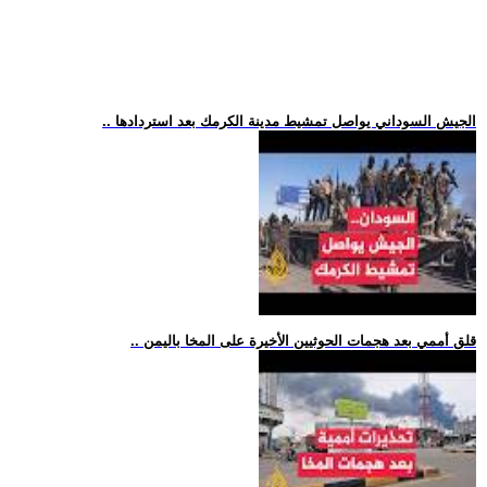
.. الجيش السوداني يواصل تمشيط مدينة الكرمك بعد استردادها
.. قلق أممي بعد هجمات الحوثيين الأخيرة على المخا باليمن