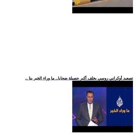
.. تصعيد أوكراني روسي يخلف أكبر حصيلة ضحايا.. ما وراء الخبر ينا