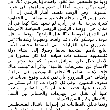
ودية مع فلسطين منذ عقود. وأصدقاؤنا يعرفون ذلك. في
رأيي، يمكن لروسيا أيضًا أن تقدم مساهمتها في عملية
التسوية". وفي الوقت نفسه، أشار الرئيس إلى أن
الصراع يمر الآن بمرحلة حادة غير مسبوقة: "إن الخطورة
كبيرة لدرجة أننا، في رأيي، لم نشهد شيئًا كهذا في أي
مكان آخر". ووصف الرئيس الروسي السياسة الأمريكية
في الشرق الأوسط بـ”الفشل الواضح”. ووفقا له، فإن
موقف موسكو "كان دائما واضحا ومفهوما وشفافا": "من
الضروري تنفيذ القرارات التي اعتمدها مجلس الأمن
التابع للأمم المتحدة سابقا وصولا إلى إنشاء دولة
فلسطينية مستقلة ذات سيادة، كما كان متصورا في
الأصل خلال خلق إسرائيل نفسها”. كما دعا بوتين إلى
"الامتناع عن التصريحات القاسية"، وذكر أنه "ليست هناك
حاجة لإهانة مشاعر الأشخاص المتورطين [في النزاع]"،
وأضاف: "من الضروري بأي ثمن تجنب وقوع إصابات في
صفوف المدنيين". وفي كل الإجراءات، "إذا لم نتمكن من
الاستغناء عنها، فيتعين علينا أن نكون انتقائيين، ويتعين
علينا أن نقلل من التهديدات والخسائر بين النساء
والأطفال وكبار السن الأبرياء".
وفيما يتعلق بالمطالبات في إسرائيل بانتقال الفلسطينيين
إلى مصر (شبه جزيرة سيناء)، أشار إلى أن “هذه الأرض