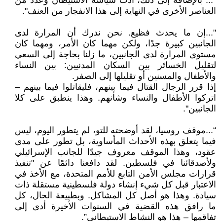
"... بالإضافة إلى ذلك، أدت سياسة الاستيطان وعدد من
العناصر الأخرى في النهاية إلى هذا الانفجار من العنف".
"...إن ما يحدث فظيع. نحن ندرك أن المرارة لدى
الجانبين كبيرة جدًا، ولكن مهما كان الأمر، ومهما كان
مستوى المرارة لدى الجانبين، ما زلنا بحاجة إلى السعي
لتقليل الخسائر بين السكان المدنيين: بين النساء
والأطفال والمسنين أو تقليلها إلى الصفر.
إذا قرر الرجال القتال فيما بينهم، فليقاتلوا فيما بينهم –
اتركوا الأطفال والنساء وشأنهم. وهذا ينطبق على كلا
الجانبين".
“...موقف روسيا، لقد أوضحته للتو، لم يتطور اليوم، ليس
فيما يتعلق بهذه الأحداث المأساوية، بل تطور على مدى
عقود، وهذا الموقف معروف جيدًا للجانب الإسرائيلي
ولأصدقائنا في فلسطين. لقد دافعنا دائمًا عن "تنفيذ
قرارات مجلس الأمن التابع للأمم المتحدة، مع الأخذ في
الاعتبار قبل كل شيء إنشاء دولة فلسطينية مستقلة ذات
سيادة. وهذا هو أصل كل المشاكل. وبطبيعة الحال، كل
ما رافق هذه القضية في السنوات الأخيرة أدى إلى
تفاقمها – هذا هو النشاط الاستيطاني”.