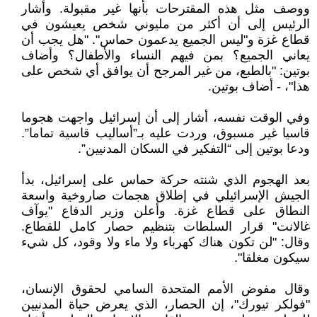
ووصف مثل هذه المقترحات بأنها غير مقبولة. وأشار
الرئيس إلى أن أكثر من مليوني شخص يعيشون في
قطاع غزة و"ليس الجميع يدعمون حماس". "هل يجب أن
يعاني الجميع؟ بمن فيهم النساء والأطفال؟ وأضاف
بوتين: "بالطبع، من غير المرجح أن يوافق أي شخص على
هذا"، - أضاف بوتين.
وفي الوقت نفسه، أشار إلى أن إسرائيل واجهت هجوما
قاسيا غير مسبوق، وردت عليه بـ”أساليب قاسية تماما”.
ودعا بوتين إلى “التفكير في السكان المدنيين”.
بعد الهجوم الذي شنته حركة حماس على إسرائيل، بدأ
الجيش الإسرائيلي في إطلاق هجمات صاروخية واسعة
النطاق على قطاع غزة. وأعلن وزير الدفاع "يوآف
غالانت" قرار السلطات بتنظيم حصار كامل للقطاع.
وقال: "لن تكون هناك كهرباء ولا ماء ولا وقود، كل شيء
سيكون مغلقا".
وقال مفوض الأمم المتحدة السامي لحقوق الإنسان،
"فولكر تيورك"، إن الحصار، الذي يعرض حياة المدنيين