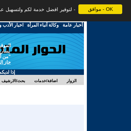
موافق - OK
لتوفير افضل خدمة لكم ولتسهيل عملي
أخبار عامة
-
وكالة أنباء المرأة
-
اخبار الأدب و
الموقع
يسارية
"من أج
حاز ال
إذا لديك
الزوار
اضافة/خدمات
بحث/الارشيف