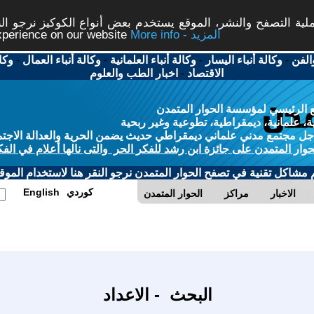
ة التصفح والنشر، الموقع يستخدم بعض أنواع الكوكيز نرجو النق
More info - المزيد
experience on our website
الفن
-
وكالة أنباء اليسار
-
وكالة أنباء العلمانية
-
وكالة أنباء العمال
-
وكا
الاقتصاد
-
اخبار الطب والعلوم
 الرئيسي لمؤسسة الحوار المتمدن
، علمانية، ديمقراطية، تطوعية وغير ربحية
ل مجتمع مدني علماني ديمقراطي حديث يضمن الحرية والعدالة الاجتم
حوار المتمدن على جائزة ابن رشد للفكر الحر والتى نالها أعلام في الفك
م مشاكل تقنية في تصفح الحوار المتمدن نرجو النقر هنا لاستخدام الموقع
كوردي
English
الاخبار
مراكز
الحوار المتمدن
البحث - الاعداد