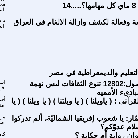
14
مح
ال
وفعالة لكشف وازالة الالغام في العراق
سع
ال
لتعليم والديمقراطية في مصر
عشتار الفصول:12802 تنوع الثقافات ليس تهمة
اس
قو
بادىء الأممية
نى : ( ياويلنا ) ( يا ويلتنا ) ( يا ويلتا ) ( يا
أحم
من
ار: يا شعوب إفريقيا الشماليّة، ألم تدركوا
مو
صل
سلام عدوّكم؟
ان رواية أم حكاية ؟
كام