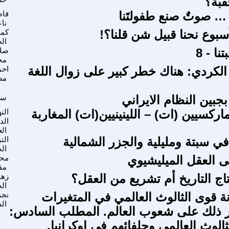
قبة؟
 … صوتٌ صنع طفولتَنا
فاط
نا
أسبوع نحنا قبيل شن قلنا؟!‎
كما
ال
نا - 8
صلا
مح
 الكردي: هناك خطر كبير على زوال اللغة
احم
مص
جبين النظام الايراني
سع
ماركسيين (ات) – اللينينيين(ات) المغاربة
الن
الد
ال
في سبتة ومليلية والجزر الشمالية
الت
ال
ى العقل الميليشيوي
محم
مق
اج التاريخ أم تشريع من العقل؟
زهي
ال
نة قوى الثالوث العالمي في المتغيرات
نجم
ال
ثر ذلك على شعوب العالم. المطلب السادس:
الوث العالمي وحلفائهم في اوكرانيا.