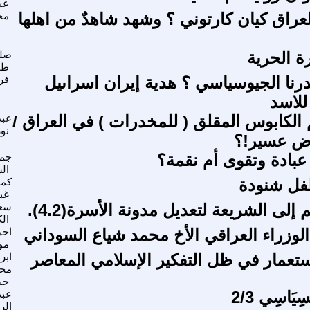
عب
عراق كيان كارتوني ؟ وشهد شاهدٌ من اهلها
مح
ة الحرية
صلي
طو
درنا الجيوسياسي ؟ هدية إيران اسراىيل
فر
للاسد
الكابوس المقلق ( للمخدرات ) في العراق /
عبد
نو
اض عسير!؟
 عبادة وتقوى أم نقمة؟
جم
ال
فل شنودة
كما
غب
 إلى الشريعة لتعديل مدونة الأسرة(4.2).
سعي
ال
لوزراء العراقي الأخ محمد شياع السوداني
احم
مو
ستعمار في ظل التفكير الإسلامي المعاصر
ابر
مح
جب
سِيَاسِي 2/3
عبد
الر