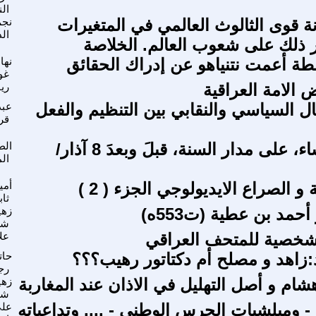
ال
نة قوى الثالوث العالمي في المتغيرات
نجم
ال
ثر ذلك على شعوب العالم. الخلاصة
ة أعمت نتنياهو عن إدراك الحقائق
نهاد
غو
 الامة العراقية
ري
ال السياسي والنقابي بين التنظيم والفعل
عبد
قر
تكريمًا للنّساء، على مدار السنة، قبلَ وبعدَ 8 آذار/
الط
ال
 و الصراع الايديولوجي الجزء ( 2 )
أمي
ثا
أحمد بن عطية (ت553ه)
زهي
شم
علا
اهد و مصلح أم دكتاتور رهيب؟؟؟
حات
رج
شام و أصل التهليل في الاذان عند المغاربة
زهي
شم
 - وميلشيات الحرس الوطني - .... وتداعياته
عل