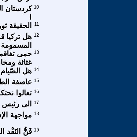
10
كردستان ال
!
11
الحقيقة ثور
12
هل تركيا ق
المسمومة 
13
حمى تفاقم 
غثاثة ومخ
14
هل الصّيام
15
عاصفة الط
16
تعالوا نحتكم
17
الى رئيس ا
18
مواجهة الإ
19
فَنُّ النَقْد ال