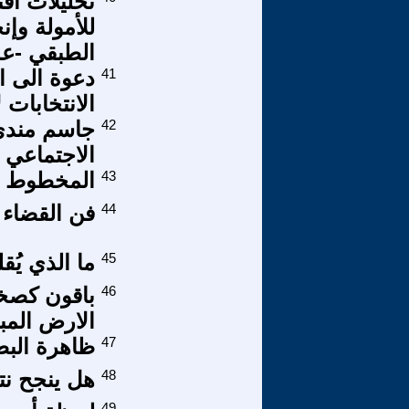
تحليلات أق
للأمولة وإن
الطبقي -عدد مارس
41
دعوة الى ا
الانتخابات 
42
جاسم مندي 
الاجتماعي
43
المخطوط الراب
44
فن القضاء
45
ما الذي يُ
46
باقون كصخ
الارض المب
47
ظاهرة البطا
48
هل ينجح نت
49