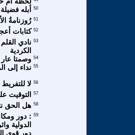
لحظة أم ح
50
أبله فضيلة
51
رُوزنامةُ ال
52
كتابات أعجبت
53
نادي القلم
الكردية
54
وصمتا عار ب
55
نداء إلى ال
56
لا للتفريط 
57
التوقيت عل
58
هل الحق نت
59
: دور ومكا
الدولية وا
دور قوي الث