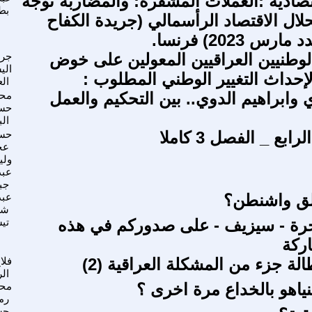
تصادية :العملات المشفرة: والمضاربة توجه
بط
حلال الاقتصاد الرأسمالي (جريدة الكفاح
 2023) فرنسا.
لوطنيين العراقيين المعولين على خوض
جري
الي
لإحداث التغيير الوطني المطلوب :
ال
وابراهيم الدوي.. بين التحكيم والعمل
محم
حسي
ال
ع _ الفصل 3 كاملا
حس
عج
ولي
عبد
جب
قلق واشنطن؟
عبد
شع
رة - سيزيف - على صدوركم في هذه
تي
اركة
لة جزء من المشكلة العراقية (2)
فلا
ال
نياهو بالخداع مرة اخرى ؟
محس
رم
حس