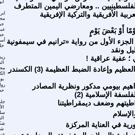
ابو
فلسطينيين .. ومعارضي اليمين المتطرف
ربية الأفريقية والتركية الإفريقية
ابر
مح
جب
وْمًا أَوْ بَعْضَ يَوْمٍ
عبد
خط
الجزء الأول من رواية «ترانيم في سيمفونية
أسا
خل
يل ونقد
؛ عفية عراقية !
زيد
الد
الاستيقاظ العظيم وإعادة الضبط العظيمة (3) الكسندر
محم
الك
يو
راهيم بيومي مدكور ونظرية المصادر
روا
حس
فلسفة الإسلامية (2)
طيتهم وضعف ديمقراطيتنا
جلب
ال
الإسلام
سلي
الن
رية في العناية المركزة
شك
شي
عبد