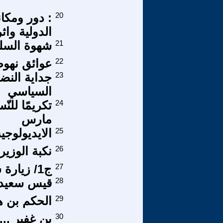
20
: دور ومكا
الدولية وا
21
شهوة السلط
22
عوائق نهوض
23
جداية النض
السياسي
24
مارس
25
الايديولوجية
26
نكبة الوزير 
27
ج1/ زيارة شخصية للمتحف العراقي
28
قيس سعيد:ز
29
الحكم بن ه
30
بن غفير ...