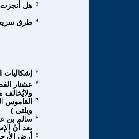
3
هل أنجزت 8 ماي كل مهامها؟.....
4
طرق سريعة 
5
إشكاليات ا
6
ولايُخالف م
7
القاموس القرآ
ويلتى )
8
سالم بن عمّ
بعد أنّ الإ
9
أرض الأرجو