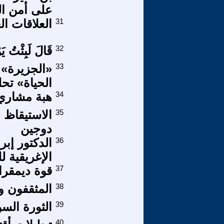
على أمن ال
31
العلاقات الع
32
قَالَ لَبِثْتُ يَ
33
«الجزيرة» 
الحياة» تحل
34
هبة مشاري 
35
دوجين
36
الدكتور إب
الإغريقية لل
37
قوة ديمقرا
38
المثقفون و
39
الثورة السو
40