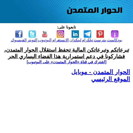
تابعونا على:
بودكاست
بنترست
تيلكرام
لينكدإن
الانستغرام
اليوتيوب
التويتر
الفيسبوك
تبرعاتكم وتبرعاتكن المالية تحفظ استقلال الحوار المتمدن،
فشاركونا في دعم استمرارية هذا الفضاء اليساري الحر
[اشترك في قناة ‫«الحوار المتمدن» على اليوتيوب]
الحوار المتمدن - موبايل
الموقع الرئيسي