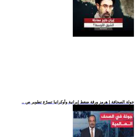
.. جولة الصحافة | هرمز ورقة ضغط إيرانية وأوكرانيا تسرّع تطوير ص