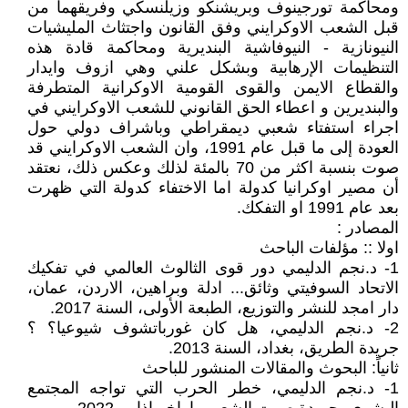
ومحاكمة تورجينوف وبريشنكو وزيلنسكي وفريقهما من
قبل الشعب الاوكرايني وفق القانون واجتثاث المليشيات
النيونازية - النيوفاشية البنديرية ومحاكمة قادة هذه
التنظيمات الإرهابية وبشكل علني وهي ازوف وايدار
والقطاع الايمن والقوى القومية الاوكرانية المتطرفة
والبنديرين و اعطاء الحق القانوني للشعب الاوكرايني في
اجراء استفتاء شعبي ديمقراطي وباشراف دولي حول
العودة إلى ما قبل عام 1991، وان الشعب الاوكرايني قد
صوت بنسبة اكثر من 70 بالمئة لذلك وعكس ذلك، نعتقد
أن مصير اوكرانيا كدولة اما الاختفاء كدولة التي ظهرت
بعد عام 1991 او التفكك.
المصادر :
اولا :: مؤلفات الباحث
1- د.نجم الدليمي دور قوى الثالوث العالمي في تفكيك
الاتحاد السوفيتي وثائق... ادلة وبراهين، الاردن، عمان،
دار امجد للنشر والتوزيع، الطبعة الأولى، السنة 2017.
2- د.نجم الدليمي، هل كان غورباتشوف شيوعيا؟ ؟
جريدة الطريق، بغداد، السنة 2013.
ثانياً: البحوث والمقالات المنشور للباحث
1- د.نجم الدليمي، خطر الحرب التي تواجه المجتمع