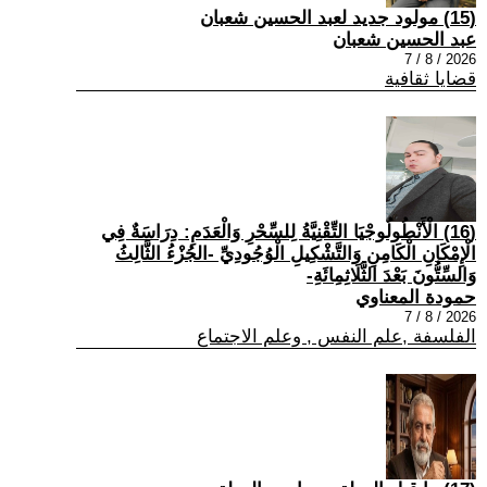
(15) مولود جديد لعبد الحسين شعبان
عبد الحسين شعبان
2026 / 8 / 7
قضايا ثقافية
(16) الْأَنْطُولُوجْيَا التِّقْنِيَّةُ لِلسِّحْرِ وَالْعَدَمِ: دِرَاسَةٌ فِي
الْإِمْكَانِ الْكَامِنِ وَالتَّشْكِيلِ الْوُجُودِيِّ -الجُزْءُ الثَّالِثُ
وَالسِّتُّونَ بَعْدَ الثَّلَاثِمِائَةِ-
حمودة المعناوي
2026 / 8 / 7
الفلسفة ,علم النفس , وعلم الاجتماع