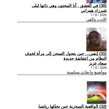
(30) في العشق , أنا المجنون وهي ذاتها ليلى
شيرزاد همزاني
2026 / 8 / 7
الادب والفن
(31) إيفين... حين يتحول السجن إلى مرآة لخوف
النظام من انتفاضة جديدة
سعاد عزيز
2026 / 8 / 7
مواضيع وابحاث سياسية
(32) الواقعية السحرية حين نحللها رياضيا