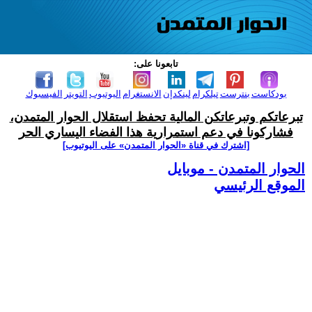
تابعونا على:
بودكاست
بنترست
تيلكرام
لينكدإن
الانستغرام
اليوتيوب
التويتر
الفيسبوك
تبرعاتكم وتبرعاتكن المالية تحفظ استقلال الحوار المتمدن،
فشاركونا في دعم استمرارية هذا الفضاء اليساري الحر
[اشترك في قناة ‫«الحوار المتمدن» على اليوتيوب]
الحوار المتمدن - موبايل
الموقع الرئيسي