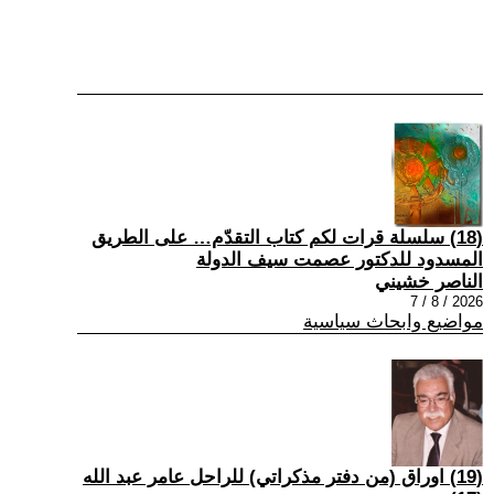
(18) سلسلة قرات لكم كتاب التقدّم… على الطريق
المسدود للدكتور عصمت سيف الدولة
الناصر خشيني
2026 / 8 / 7
مواضيع وابحاث سياسية
(19) اوراق (من دفتر مذكراتي) للراحل عامر عبد الله