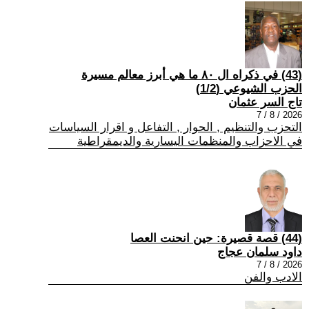
(43) في ذكراه ال ٨٠ ما هي أبرز معالم مسيرة
الحزب الشيوعي (1/2)
تاج السر عثمان
2026 / 8 / 7
التحزب والتنظيم , الحوار , التفاعل و اقرار السياسات
في الاحزاب والمنظمات اليسارية والديمقراطية
(44) قصة قصيرة: حين انحنت العصا
داود سلمان عجاج
2026 / 8 / 7
الادب والفن