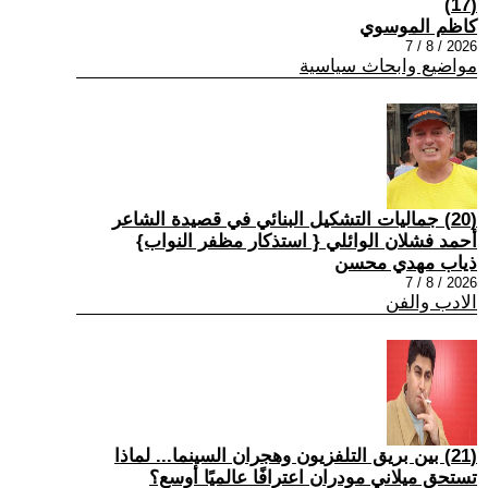
(17)
كاظم الموسوي
2026 / 8 / 7
مواضيع وابحاث سياسية
(20) جماليات التشكيل البنائي في قصيدة الشاعر
أحمد فشلان الوائلي { استذكار مظفر النواب}
ذياب مهدي محسن
2026 / 8 / 7
الادب والفن
(21) بين بريق التلفزيون وهجران السينما... لماذا
تستحق ميلاني مودران اعترافًا عالميًا أوسع؟