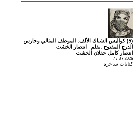
(5) كواليس الشباك الألف: الموظف المثالي وحارس
الدرج المفتوح .بقلم _انتصار الخشت
انتصار كامل جفلان الخشت
2026 / 8 / 7
كتابات ساخرة