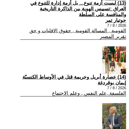
(13) ليست أزمة تنوع... بل أزمة إدارة للتنوع في
العراق :تسييس الهوية بين الذاكرة التاريخية
والمنافسة على السلطة
جوتيار تمر
2026 / 8 / 7
القومية , المسالة القومية , حقوق الاقليات و حق
تقرير المصير
(14) عصارة أبريل وجريمة قتل في الأوساط الكنسيّة
إيمان بوقردغة
2026 / 8 / 7
الفلسفة ,علم النفس , وعلم الاجتماع