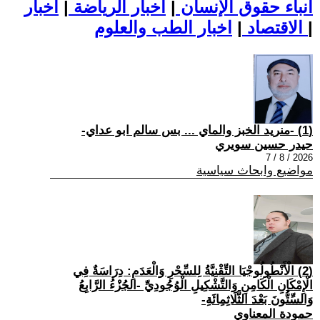
أنباء حقوق الإنسان
|
اخبار الرياضة
|
اخبار
|
اخبار الطب والعلوم
الاقتصاد
|
(1) -منريد الخبز والماي ... بس سالم ابو عداي-
حيدر حسين سويري
2026 / 8 / 7
مواضيع وابحاث سياسية
(2) الْأَنْطُولُوجْيَا التِّقْنِيَّةُ لِلسِّحْرِ وَالْعَدَمِ: دِرَاسَةٌ فِي
الْإِمْكَانِ الْكَامِنِ وَالتَّشْكِيلِ الْوُجُودِيِّ -الجُزْءُ الرَّابِعُ
وَالسِّتُّونَ بَعْدَ الثَّلَاثِمِائَةِ-
حمودة المعناوي