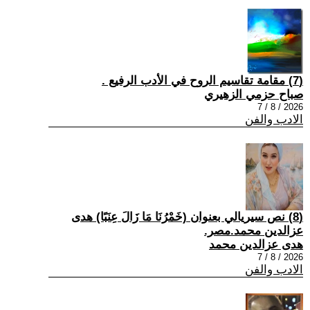
(7) مقامة تقاسيم الروح في الأدب الرفيع .
صباح حزمي الزهيري
2026 / 8 / 7
الادب والفن
(8) نص سيريالي بعنوان (خَمْرُنَا مَا زَالَ عِنَبًا) هدى
عزالدين محمد.مصر.
هدى عزالدين محمد
2026 / 8 / 7
الادب والفن