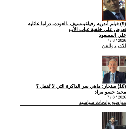
(9) فيلم أندريه زفياغينتسيف -العودة- دراما عائلية
تعرض على خلفية غياب الأب
علي المسعود
2026 / 8 / 7
الادب والفن
(10) سنجار: ماهي سر الذاكرة التي لا تُقفل ؟
مجيد حسو مراد
2026 / 8 / 7
مواضيع وابحاث سياسية