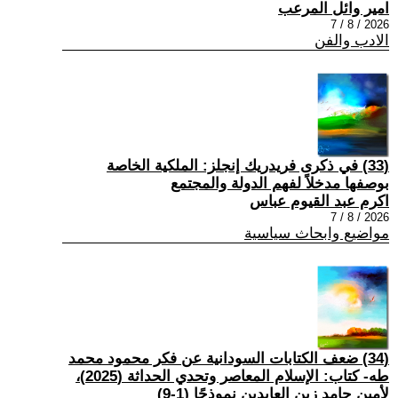
امير وائل المرعب
2026 / 8 / 7
الادب والفن
(33) في ذكرى فريدريك إنجلز: الملكية الخاصة
بوصفها مدخلاً لفهم الدولة والمجتمع
اكرم عبد القيوم عباس
2026 / 8 / 7
مواضيع وابحاث سياسية
(34) ضعف الكتابات السودانية عن فكر محمود محمد
طه- كتاب: الإسلام المعاصر وتحدي الحداثة (2025)،
لأمين حامد زين العابدين نموذجًا (1-9)