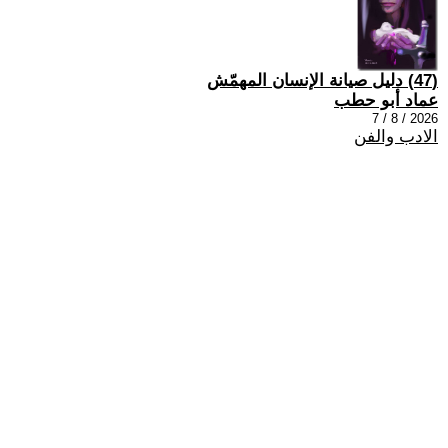
(47) دليل صيانة الإنسان المهمّش
عماد أبو حطب
2026 / 8 / 7
الادب والفن