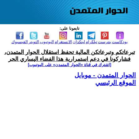
تابعونا على:
بودكاست
بنترست
تيلكرام
لينكدإن
الانستغرام
اليوتيوب
التويتر
الفيسبوك
تبرعاتكم وتبرعاتكن المالية تحفظ استقلال الحوار المتمدن،
فشاركونا في دعم استمرارية هذا الفضاء اليساري الحر
[اشترك في قناة ‫«الحوار المتمدن» على اليوتيوب]
الحوار المتمدن - موبايل
الموقع الرئيسي