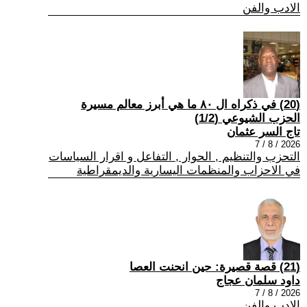
الادب والفن
(20) في ذكراه ال ٨٠ ما هي أبرز معالم مسيرة
الحزب الشيوعي (1/2)
تاج السر عثمان
2026 / 8 / 7
التحزب والتنظيم , الحوار , التفاعل و اقرار السياسات
في الاحزاب والمنظمات اليسارية والديمقراطية
(21) قصة قصيرة: حين انحنت العصا
داود سلمان عجاج
2026 / 8 / 7
الادب والفن