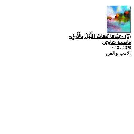
(5) -عِنْدَمَا يُصَابُ اللَّيْلُ بِالْأَرَقِ-
فاطمة شاوتي
2026 / 8 / 7
الادب والفن