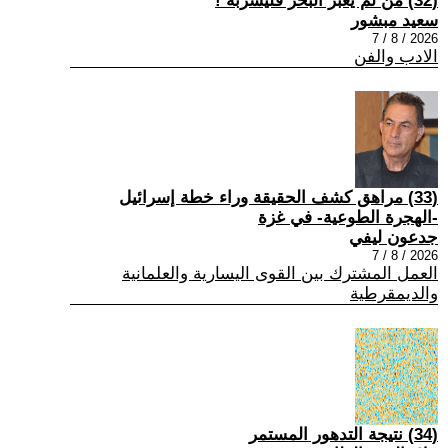
(32) من لم يعبر البحر فليشربه !
سعيد مبشور
2026 / 8 / 7
الادب والفن
(33) مراهق كشف الحقيقة وراء خطة إسرائيل
-الهجرة الطوعية- في غزة
جدعون ليفي
2026 / 8 / 7
العمل المشترك بين القوى اليسارية والعلمانية
والديمقرطية
(34) نتيجة التدهور المستمر