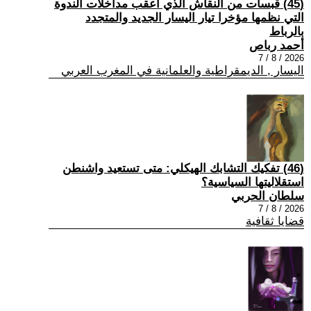
(45) قبسات من النقاش الذي أعقب مداخلات الندوة
التي نظمها مؤخرا تيار اليسار الجديد والمتجدد
بالرباط
أحمد رباص
2026 / 8 / 7
اليسار , الديمقراطية والعلمانية في المغرب العربي
(46) تفكيك التشابك الهيكلي: متى تستعيد واشنطن
استقلاليتها السياسية؟
سلطان الحربي
2026 / 8 / 7
قضايا ثقافية