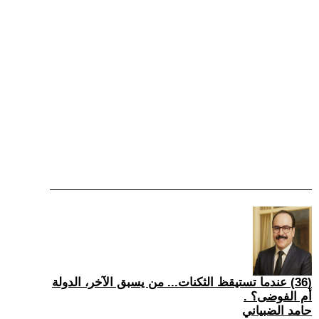
(36) عندما تستيقظ الثكنات... من يسبق الآخر، الدولة
أم الفوضى؟ .
حامد الضبياني