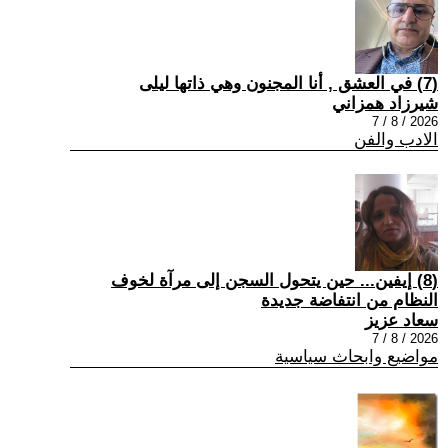
(7) في العشق , أنا المجنون وهي ذاتها ليلى
شيرزاد همزاني
2026 / 8 / 7
الادب والفن
(8) إيفين... حين يتحول السجن إلى مرآة لخوف
النظام من انتفاضة جديدة
سعاد عزيز
2026 / 8 / 7
مواضيع وابحاث سياسية