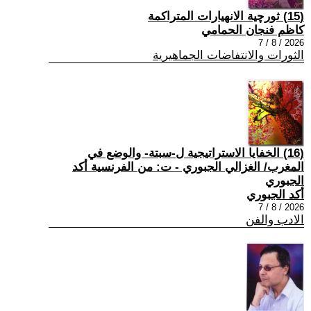
(15) ثورچية الانهيارات المتراكمة
كاظم فنجان الحمامي
2026 / 8 / 7
الثورات والانتفاضات الجماهيرية
(16) الخفايا الاستراتيجية ل-سبتة- والوضع في
المغرب/ الغزالي الجبوري - ت: من الفرنسية أكد
الجبوري
أكد الجبوري
2026 / 8 / 7
الادب والفن