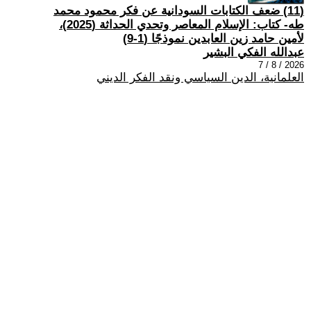
(11) ضعف الكتابات السودانية عن فكر محمود محمد
طه- كتاب: الإسلام المعاصر وتحدي الحداثة (2025)،
لأمين حامد زين العابدين نموذجًا (1-9)
عبدالله الفكي البشير
2026 / 8 / 7
العلمانية، الدين السياسي ونقد الفكر الديني