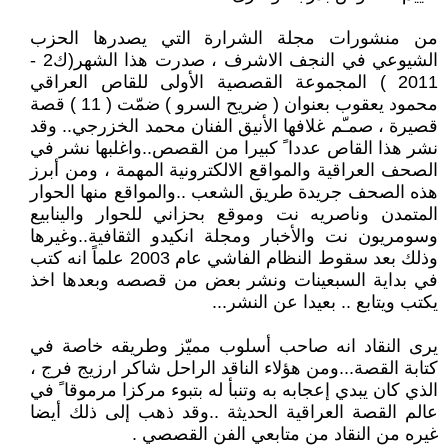
من منشورات مجلة الشرارة التي يصدرها الحزب
الشيوعي في النجف الاشرف ، صدرت هذا الشهر(ك2 -
2011 ) المجموعة القصصية الأولى للقاص العراقي
محمود يعقوب بعنوان ( ضريح السرو ) ضمّت ( 11 ) قصة
قصيرة ، صمـّم غلافها الأنيق الفنان محمد الخزرجي.. وقد
نشر هذا القاص عددا ً كبيرا من القصص..واغلبها نشر في
الصحف العراقية والمواقع الالكترونية المهمة ، ومن أبرز
هذه الصحف جريدة طريق الشعب ..والمواقع منها الحوار
المتمدن وناصريه نت وموقع بحزاني للحوار والينابيع
وسومريون نت والأخبار ومجلة انكيدو الثقافية..وغيرها
وذلك بعد سقوط النظام الفاشي عام 2003 علماً انه كتب
في بداية السبعينات ونشر بعض من قصصه وبعدها اخذ
يكتب ويتابع .. بعيدا عن النشر...
يرى النقاد انه صاحب أسلوب مميّز وطريقه خاصة في
كتابة القصة...ومن هؤلاء الناقد الراحل شاكر ارزيج فرج ،
الذي كان يبدي إعجابه به وتنبأ له بتبوء مركزا مرموقا ً في
عالم القصة العراقية الحديثة ..وقد ذهب إلى ذلك أيضا
غيره من النقاد من متابعي الفن القصصي .