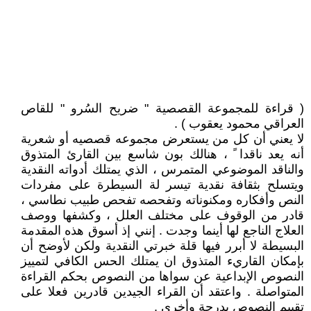
( قراءة للمجموعة القصصية " ضريح السُرو " للقاص
العراقي محمود يعقوب ) .
لا يعني أن كل من يستعرض مجموعه قصصيه أو شعرية
أنه يعد ناقدا ً ، هنالك بون شاسع بين القارئ المتذوق
والناقد الموضوعي المتمرس ، الذي يمتلك أدواته النقدية
ويتسلح بثقافة نقدية تيسر لة السيطرة على مفردات
النص وأفكاره ومكنوناته وتفحصه تفحص طبيب نطاسي ،
قادر من الوقوف على مختلف العلل ، وكشفها ووصف
العلاج الناجع لها أينما وجدت . إنني إذ أسوق هذه المقدمة
البسيطة لا أبرر فيها قلة خبرتي النقدية ولكن لأوضح أن
بإمكان القاريء المتذوق ان يمتلك الحس الكافي لتمييز
النصوص الإبداعية عن سواها من النصوص بحكم القراءة
المتواصلة . واعتقد أن القراء الجيدين قادرين فعلا على
تقييم النصوص بدرجة وأخرى .