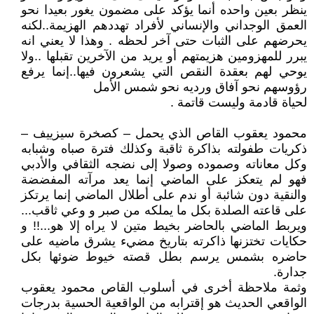
ينظر بعين واحده أنما يؤكد على مضمون يغور بعيدا نحو
العمق الوجداني والإنساني لأفراد تهددهم الهزيمة..لكنه
يحرضهم على الثبات حتى آخر لحظه . وهذا لا يعني انه
يبرر للمهزومين هزيمتهم أو يريد من الآخرين تقبلها ..ولا
يوحي لهم بعقدة النقص التي يشعرون فيها..إنما يرفع
رؤوسهم نحو آفاق ورديه نحو شمس الأمل
لحياة قادمة وليست قاتمة .
محمود يعقوب القاص الذي يحمل – كصخرة سيزييف –
ذكريات طفولته بذاكرة ثاقبة وكذلك فترة صباه وشبابه
وكل معاناته وصموده وصولا إلى نضجه الثقافي والأدبي
فهو لم يتعكز على الماضي إنما يعد مرآته المفضضة
والنقية دون شائبة أو ندم على أطلال الماضي إنما يرتكز
على قاعته الصلدة بكل ما يملكه من صبر و وعي ثاقب...
ويربط الماضي بالحاضر بخيط متين لا يراه إلا هو...!! و
حكايات تختزنها ذاكرته بتاريخ مضيء يشرق ماضيه على
حاضره بشمس يرسم بطل قصته خيوط ضوئها بكل
جدارة.
وثمة ملاحظة أخرى في أسلوب القاص محمود يعقوب
الواقعي الحديث هو إقترابه من الواقعية الحسية بدرجات