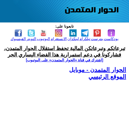
تابعونا على:
بودكاست
بنترست
تيلكرام
لينكدإن
الانستغرام
اليوتيوب
التويتر
الفيسبوك
تبرعاتكم وتبرعاتكن المالية تحفظ استقلال الحوار المتمدن،
فشاركونا في دعم استمرارية هذا الفضاء اليساري الحر
[اشترك في قناة ‫«الحوار المتمدن» على اليوتيوب]
الحوار المتمدن - موبايل
الموقع الرئيسي