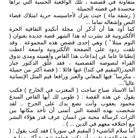
متفاوتة في قصصه ، تلك الواقعية الحسية التي نراها
مجسدة في قصته الجميلة
( رشقة ماء ) حيث يترك لأحاسيسه حرية امتلاك فضاء
النص وإشغاله تماما ...
كما أود هنا أن أذكر أن مجلة أنكيدو الثقافية الحرة
الألكترونية قد نشرت له هذا الشهر قصة جديدة بعنوان (
النوم مبتلا ً ) وهي إحدى قصص هذه المجموعة . وقد
تلقت ردود على الصفحة الألكترونية واسعة أعطت
إنطباعا عاما عن إبداعات هذا القاص وأهميته ومدى تذوق
القراء لنصوصه القصصية ، فقد علّق الدكتور جبار
الحيدر(المقيم في كندا) عنها قائلا : ( قصة أكثر من جميلة
، مكرسا ً فيها المعاني والعبر ورافعا قيم المثل الإنسانية
عاليا ً...
أما الاستاذ صباح ساجت ( المغترب في الخارج ) فكتب
يقول عن هذه القصة : ( طوبى لك أيها القاص المبدع
محمود يعقوب وأنت تضع يدك على الجرح .. لقد
شخصت بهذه القصة التي أتمنى أن تأخذ مكانها بين
التراث كرسالة محبة من انسان عرف قدر هؤلاء البشر
مع اختلافه معهم في الدين ... ) .
أما سلام الناشيء ( المقيم في سوريا ) فقد كتب يقول : (
إن هذه القصة تقرب أن تكون قطعة شعرية أكثر مما هي