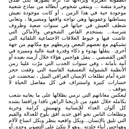
الطفولة الغزيرة وبراءتها لذا نراه يصورها بكل صدق
وخبرة متقنة ... وينتقي شخوص أبطاله من نماذج شعبية
موجودة حية في هذا الزمن ، أو كانت موجودة تعيش
ببساطتها وعفويتها وهي تواجه واقعها ومصيرها ، وتعاني
شظف العيش في حياتها في سنوات صعبة وظروف
شرسة... يستخدم القاص الشخوص والأماكن التي
عاشت فيها و خيوط العلاقات الاجتماعية التلقائية التي
تشبكهم مع نعضهم البعض وتربطهم مع مكانهم من جهة
أخرى . ينقلها بهدوء و ذكاء وقدرة فنية عالية ومميزه في
الفن القصصي .. ينفل هواجس هؤلاء خلال أزمنه بعيده أو
آنية بأمانة ، وفي سنوات الجدب التي مرّت علينا زمن
الأنظمة الشمولية التعسفية القاسية التي وقفت حجر
عثرة أمام تطلعات الإنسان العراقي النبيل ، تمخضت عن
خسارات كبيرة واستنزاف في كل مفاصل الحياة لا
يتوقف ..
ليعكس معاناتهم التي ترمي بظلالها على ما يعانيه شعب
بكامله خلال عقود من تاريخنا الراهن ناقدا ورافضا بشده
كل ألوان العداء للإنسانية وتهميش كرامة وحرية
وتطلعات الناس نحو أفق جديد أفق يلّوح للعدالة والقيم
التي تليق بالإنسان...وبكل واقعيه ينظر وبكل اتساع لآلام
وهواجس أبناء جلدته ..وهو لا يتكئ على التصوير وحده..أو