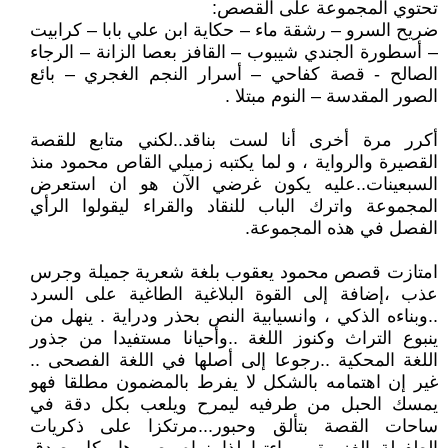
تحتوي المجموعة على القصص:
ضريح السرو – رشقة ماء – حكاية ابن علي بابا – كرابيت
– أسطورة الجندي شيبوب – القافز بعصا الزانة – الرجاء
الصالح - قصة كفاحي – أسرار النجم الغجري – بائع
الصور المقدسة – النوم مبتلا .
أكرر مرة أخرى أنا لست بناقد..لكني متابع للقصة
القصيرة والرواية ، و لما يكتبه زميلي القاص محمود منذ
السبعينات..عليه يكون غرضي الآن هو ان استعرض
المجموعة واترك الباب للنقاد والقراء ليقولوا الرأي
الفصل في هذه المجموعة.
امتازت قصص محمود يعقوب بلغة شعرية جميلة وجرس
عذب ،إضافة إلى القوة البلاغية الطاغية على السرد
..وبناءه الذكي ، وانسيابية النص بحذر ودراية . ينهل من
ينبوع التراث وكنوز اللغة ..وأحيانا مستفيدا من جذور
اللغة المحكية ..رجوعا إلى أصلها في اللغة الفصحى ..
غير إن اهتمامه بالشكل لا يفرط بالمضمون مطلقا فهو
يمسك الحبل من طرفيه ليمرح ويلعب بكل دقة في
ساحات القصة بتألق وحبور...مرتكزا على ذكريات