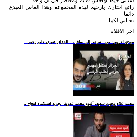
شدني خيط لهاجس قديم ومعاصر في آن واحد
رائع اختارك يارحيم لهذه المجموعه وهذا القاص المبدع
دائما
تحياتي لكما
اخر الافلام
.. مهدي لعريبي: من السينما إلى -مافيا-... الجزائر تقبض على زعيم
.. محمد علام وهيثم سعيد: ألبوم محمد عدوية الجديد استكمالا لنجاح