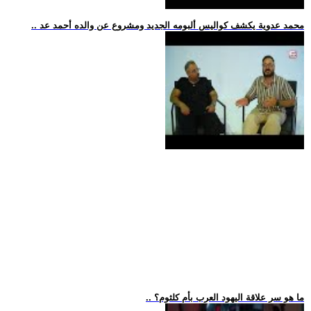
.. محمد عدوية يكشف كواليس ألبومه الجديد ومشروع عن والده أحمد عد
.. ما هو سر علاقة اليهود العرب بأم كلثوم؟