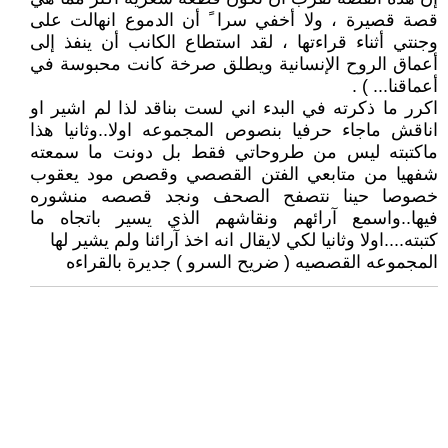
قصة قصيرة ، ولا أخفي سرا ً أن الدموع انهالت على
وجنتي أثناء قراءتها ، لقد استطاع الكانب أن ينفذ إلى
أعماق الروح الإنسانية ويطلق صرخة كانت محبوسة في
أعماقنا... ) .
اكرر ما ذكرته في البدء اني لست بناقد لذا لم اشير او
اناقش ماجاء حرفيا بنصوص المجموعه اولا..وثانيا هذا
ماكتبته ليس من طروحاتي فقط بل دونت ما سمعته
شفهيا من متابعي الفتن القصصي وقصص مود يعقوب
خصوصا حينا نتصفح الصحف ونجد قصصه منشوره
فيها..واسمع آرائهم ونقاشهم الذي يسير باتجاه ما
كتبته....اولا وثانيا لكي لايقال انه اخذ آرائنا ولم يشير لها
المجموعه القصصيه ( ضريح السرو ) جديرة بالقراءه