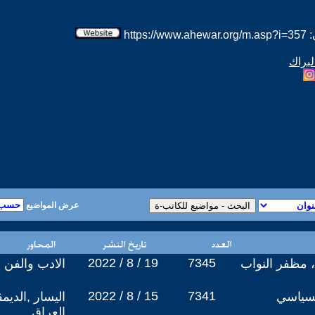
htt
لبراك
عرض المواضيع
2022 / 8 / 19
7345
، مظفر النواب
الادب والفن
2022 / 8 / 15
7341
لسياسي
اليسار ,الديم
العراق