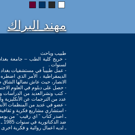
مهند البراك
طبيب وباحث
لسنوات .
- عمل طبيباً في مستشفيات بغداد 
الديمقراطية ، الأمر الذي اضطره ا
الانصار، حيث عاش نضالها الشاق ضد
- حصل على دبلوم في العلوم الاجتم
- كتب ونشرالعديد من الدراسات والب
عدد من الترجمات عن الأنكليزية والأ
- عضو في عديد من المنظمات الأنسا
- استشاري مشاريع فكرية و ثقافية.
ـ اصدر كتاب " اي رقيب " من يوميا
ضد الدكتاتورية في سنوات 1985 ـ 1988 ، وينشر الكتاب الثالث " هناك . . عند الحدود " على الانترنت، و كتاب رابع ينتظر الطبع .
ـ لديه اعمال روائية و فكرية اخرى 