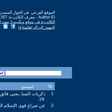
الموقع الفرعي في الحوار المتمدن: ps://www.ahewar.org/m.asp?i=357
Author ID - معرف الكاتب-ة: 357
الكاتب-ة في موقع ويكيبيديا: مهند ا
#مهند_البراك (هاشتاغ)
1
ذكريات الصبا..يحيى فائق
.19.
2
عن صراع قوى الإسلام ا