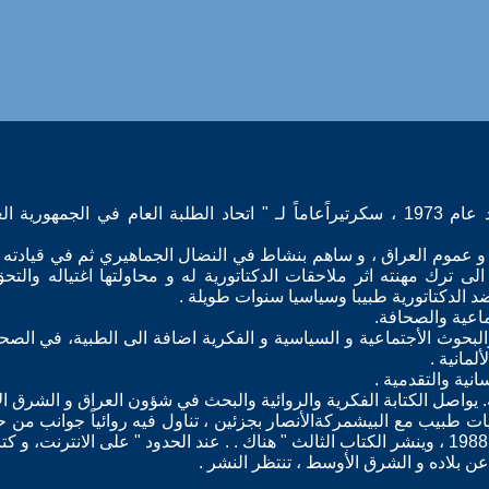
- خريج كلية الطب – جامعة بغداد عام 1973 ، سكرتيراًعاماً لـ " اتحاد الطلبة العام في الجمهوري
و عموم العراق ، و ساهم بنشاط في النضال الجماهيري ثم في قيادته
لى ترك مهنته اثر ملاحقات الدكتاتورية له و محاولتها اغتياله والتح
 الدكتاتورية طبيبا وسياسيا سنوات طويلة .
اعية والصحافة.
حوث الأجتماعية و السياسية و الفكرية اضافة الى الطبية، في الصحافة 
لمانية .
نية والتقدمية .
 يواصل الكتابة الفكرية والروائية والبحث في شؤون العراق و الشرق ا
ت طبيب مع البيشمركةالأنصار بجزئين ، تناول فيه روائياً جوانب من ح
عن بلاده و الشرق الأوسط ، تنتظر النشر .