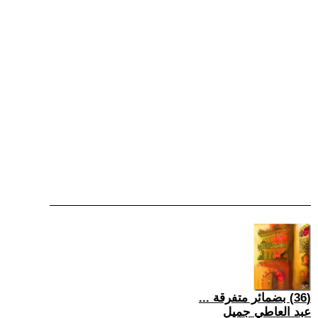
(36) بضمائر متفرقة ...
عبد العاطي جميل