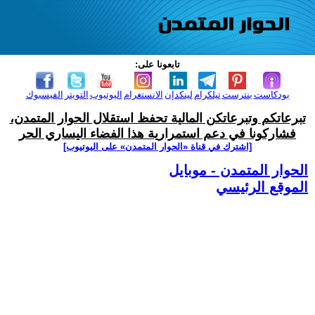
تابعونا على:
بودكاست
بنترست
تيلكرام
لينكدإن
الانستغرام
اليوتيوب
التويتر
الفيسبوك
تبرعاتكم وتبرعاتكن المالية تحفظ استقلال الحوار المتمدن،
فشاركونا في دعم استمرارية هذا الفضاء اليساري الحر
[اشترك في قناة ‫«الحوار المتمدن» على اليوتيوب]
الحوار المتمدن - موبايل
الموقع الرئيسي