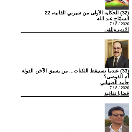
(32) الحكاية الأولى من سيرتي الذاتية، 22
السمّاح عبد الله
2026 / 8 / 7
الادب والفن
(33) عندما تستيقظ الثكنات... من يسبق الآخر، الدولة
أم الفوضى؟ .
حامد الضبياني
2026 / 8 / 7
قضايا ثقافية