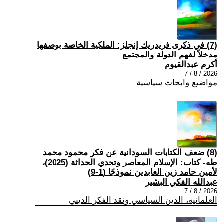
(7) في ذكرى فريدريك إنجلز: الملكية الخاصة بوصفها
مدخلاً لفهم الدولة والمجتمع
أكرم عبدالقيوم
2026 / 8 / 7
مواضيع وابحاث سياسية
(8) ضعف الكتابات السودانية عن فكر محمود محمد
طه- كتاب: الإسلام المعاصر وتحدي الحداثة (2025)،
لأمين حامد زين العابدين نموذجًا (1-9)
عبدالله الفكي البشير
2026 / 8 / 7
العلمانية، الدين السياسي ونقد الفكر الديني