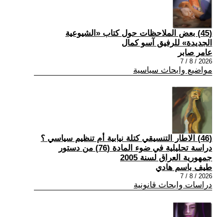
(45) بعض الملاحظات حول كتاب «الشيوعية
الجديدة» للرفيق آسو كمال
عامر صابر
2026 / 8 / 7
مواضيع وابحاث سياسية
(46) الاطار التنسيقي كتلة نيابية أم تنظيم سياسي ؟
دراسة تحليلية في ضوء المادة (76) من دستور
جمهورية العراق لسنة 2005
طيف باسم هادي
2026 / 8 / 7
دراسات وابحاث قانونية