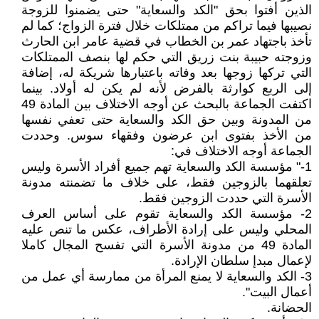
الذين أفتوا بحق "الكد والسعاية" حتى يضمنوا للزوجة
نصيبها فيما تراكم من ممتلكات خلال فترة الزواج؛ كما لم
تأخذ باجتهاد عمر بن الخطاب في قضية عامر ابن الحارث
وزوجته حبيبة بنت زريق التي حكم لها بنصف الممتلكات
التي تركها زوجها بعد وفاته باعتبارها شريكة له، إضافة
إلى الربع كوارثة بالفرض لأنه لم يكن له أولاد. بينما
اكتفت الجماعة بالبحث عن أوجه الاختلاف بين المادة 49
من المدونة وبين حق الكد والسعاية حتى تعفي نفسها
من الأخذ بفتوى ابن عرضون وفقهاء سوس. وحددت
الجماعة أوجه الاختلاف في:
1-" مؤسسة الكد والسعاية تهم جميع أفراد الأسرة وليس
تعلقهما بالزوجين فقط، على خلاف ما تضمنته مدونة
الأسرة التي حددت الزوجين فقط.
2- مؤسسة الكد والسعاية تقوم على أساس العرف
المحلي وليس على إرادة الأطراف، عكس ما تنص عليه
المادة 49 من مدونة الأسرة التي تفسح المجال كاملا
لإعمال مبدإ سلطان الإرادة.
3- الكد والسعاية لا يمنع المرأة من ممارسة أي عمل من
أعمال البيت".
الحضانة.