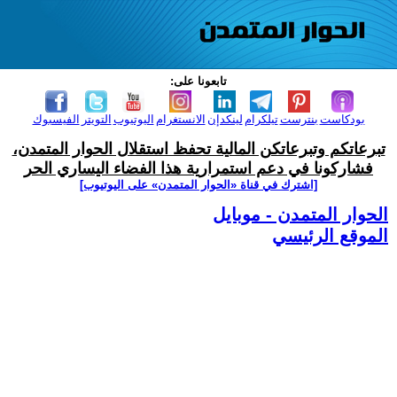
تابعونا على:
بودكاست
بنترست
تيلكرام
لينكدإن
الانستغرام
اليوتيوب
التويتر
الفيسبوك
تبرعاتكم وتبرعاتكن المالية تحفظ استقلال الحوار المتمدن،
فشاركونا في دعم استمرارية هذا الفضاء اليساري الحر
[اشترك في قناة ‫«الحوار المتمدن» على اليوتيوب]
الحوار المتمدن - موبايل
الموقع الرئيسي