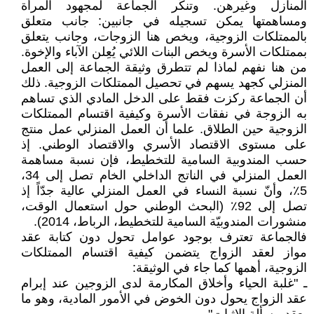
المنازل وغيرهن. وتنكّر الجماعة لمجهود المرأة
ومساهمتها يمكن تسجيله في جانبين: جانب متعلق
بالممتلكات الزوجية، ويخص هنا الزوجات، وجانب يتعلق
بممتلكات الأسرة ويخص البنات اللائي يُعِلن الآباء والإخوة.
من هنا نفهم لماذا لم تتطرق وثيقة الجماعة إلى العمل
المنزلي كجهد يسهم في تحصيل الممتلكات الزوجية. ذلك
أن الجماعة ركزت فقط على الدخل المادي الذي تساهم
به الزوجة في نفقات الأسرة وكيفية اقتسام الممتلكات
الزوجية حين الطلاق. علما أن العمل المنزلي عمل منتج
على مستوى الاقتصاد الأسري والاقتصاد الوطني. إذ
حسب المندوبية السامية للتخطيط، فإن نسبة مساهمة
العمل المنزلي في الناتج الداخلي الخام تصل إلى 34،
5٪، وأنّ نسبة النساء في العمل المنزلي عالية جدّاً إذ
تصل إلى 92٪ (البحث الوطني حول استعمال الوقت،
منشورات المندوبيّة السامية للتخطيط، الرباط، 2014).
فالجماعة تعترف بوجود عوامل تحول دون كتابة عقد
مواز لعقد الزواج يتضمن كيفية اقتسام الممتلكات
الزوجية، أهمها كما جاء في الوثيقة:
ـ "غلبة الحياء وأخلاق المكارمة لدى الزوجين عند إبرام
عقد الزواج يحول دون الخوض في الأمور المادية، وهو ما