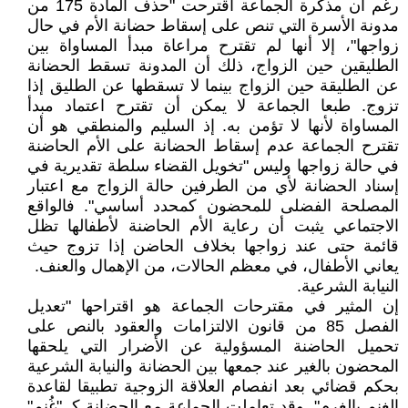
رغم أن مذكرة الجماعة اقترحت "حذف المادة 175 من
مدونة الأسرة التي تنص على إسقاط حضانة الأم في حال
زواجها"، إلا أنها لم تقترح مراعاة مبدأ المساواة بين
الطليقين حين الزواج، ذلك أن المدونة تسقط الحضانة
عن الطليقة حين الزواج بينما لا تسقطها عن الطليق إذا
تزوج. طبعا الجماعة لا يمكن أن تقترح اعتماد مبدأ
المساواة لأنها لا تؤمن به. إذ السليم والمنطقي هو أن
تقترح الجماعة عدم إسقاط الحضانة على الأم الحاضنة
في حالة زواجها وليس "تخويل القضاء سلطة تقديرية في
إسناد الحضانة لأي من الطرفين حالة الزواج مع اعتبار
المصلحة الفضلى للمحضون كمحدد أساسي". فالواقع
الاجتماعي يثبت أن رعاية الأم الحاضنة لأطفالها تظل
قائمة حتى عند زواجها بخلاف الحاضن إذا تزوج حيث
يعاني الأطفال، في معظم الحالات، من الإهمال والعنف.
النيابة الشرعية.
إن المثير في مقترحات الجماعة هو اقتراحها "تعديل
الفصل 85 من قانون الالتزامات والعقود بالنص على
تحميل الحاضنة المسؤولية عن الأضرار التي يلحقها
المحضون بالغير عند جمعها بين الحضانة والنيابة الشرعية
بحكم قضائي بعد انفصام العلاقة الزوجية تطبيقا لقاعدة
الغنم بالغرم". وقد تعاملت الجماعة مع الحضانة كـ "غُنم"