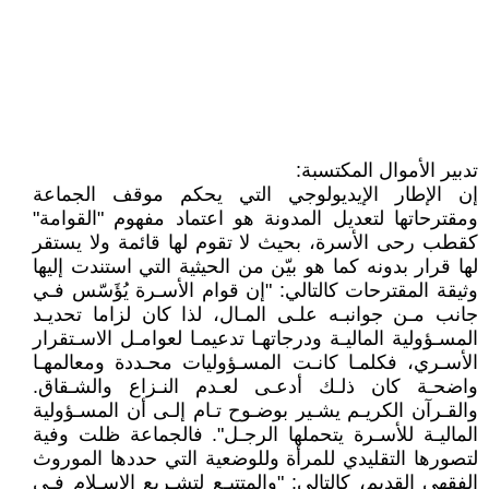
تدبير الأموال المكتسبة:
إن الإطار الإيديولوجي التي يحكم موقف الجماعة
ومقترحاتها لتعديل المدونة هو اعتماد مفهوم "القوامة"
كقطب رحى الأسرة، بحيث لا تقوم لها قائمة ولا يستقر
لها قرار بدونه كما هو بيّن من الحيثية التي استندت إليها
وثيقة المقترحات كالتالي: "إن قوام الأسـرة يُؤَسّس فـي
جانب مـن جوانبـه علـى المـال، لذا كان لزاما تحديـد
المسـؤولية الماليـة ودرجاتهـا تدعيمـا لعوامـل الاسـتقرار
الأسـري، فكلمـا كانـت المسـؤوليات محـددة ومعالمهـا
واضحـة كان ذلـك أدعـى لعـدم النـزاع والشـقاق.
والقـرآن الكريـم يشـير بوضـوح تـام إلـى أن المسـؤولية
الماليـة للأسـرة يتحملها الرجـل". فالجماعة ظلت وفية
لتصورها التقليدي للمرأة وللوضعية التي حددها الموروث
الفقهي القديم، كالتالي: "والمتتبـع لتشـريع الإسـلام فـي