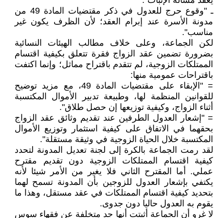
يعقد مسألة الإثبات".
ـ "وقوع حرج للعدول في ذكر مقتضيات المادة 49 من
مدونة الأسرة عند إبرام العقد؛ لأن الظرف يكون غير
مناسب".
لكن الجماعة، وعلى خلاف مطالب الهيئات النسائية
بضرورة تضمين عقد الزواج فقرة تتعلق بكيفية اقتسام
الممتلكات الزوجية، لم تتقدم باقتراح مماثل؛ وإنما اكتفت
باقتراحات عمومية منها:
= "الإبقاء على مقتضيات المادة 49، مع مزيد توضيح
للقوانين المنظمة لها، وطبيعة تدبير الأموال المكتسبة
أثناء الزواج، وكيفية توزيعها إن حصل طلاق".
= "إشعار العدول الطرفين عند تقديم وثائق عقد الزواج
بحقهما في الاتفاق على كيفية استثمار وتوزيع الأموال
المكتسبة خلال الحياة الزوجية في وثيقة مستقلة".
لقد رمت الجماعة بالكرة إلى لجنة تعديل المدونة لتحدد
كيفية اقتسام الممتلكات الزوجية دون تقديم مقترح
عملي. أما المقترح الثاني فلا يغير من الأمر شيئا لأنه
يكتفي بإشعار العدول للزوجين بأن المدونة تسمح لهما
بتحديد كيفية اقتسام الممتلكات في عقد مستقل، وهذا ما
يقوم به العدول حاليا دون جدوى.
لا غرو أن الجماعة أثبتت أنها جد متخلفة عن فقهاء سوس