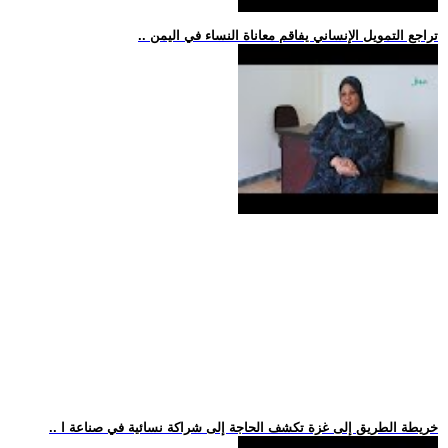
.. تراجع التمويل الإنساني يفاقم معاناة النساء في اليمن
.. خريطة الطريق إلى غزة تكشف الحاجة إلى شراكة نسائية في صناعة ا