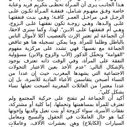
هـذا الجانـب يـرى أن المـرأة تحظـى بتكريم فريد وعناية
خاصة وفـق مفهـوم شـامل، فنفقـة المـرأة تكـون علـى
الرجـل فـي مراحـل العمـر كافـة؛ وهـي بنـت فنفقتهـا
علـى والـدها، وهـي زوجـة تكون نفقتهـا علـى الـزوج،
وهـي أم فنفقتهـا علـى الابـن". لهذا، وكما سنرى لاحقا،
أن الجماعة لم تعتبر الإرث بالتعصيب أكلا لأموال الناس
بالباطل وظلما للمرأة. وما يمكن تسجيله هنا هو تناقض
الجماعة مع نفسها؛ فهي تشدد على مركزية مفهوم
"القوامة" وتحمِّل الذكور (الأب والزوج والابن) مسؤولية
النفقة على المرأة، وفي الوقت ذاته تعترف بوجود
بالإشكال التالي: "عدم الأخذ بعين الاعتبار التحولات
الاجتماعية التي يشهدها المغرب، حيث إن عددا من
النساء أصبحن يتقاسمن الأعباء المادية للأسرة، بل إن
عددا معتبرا من العائلات المغربية أصبحت تعيلها نساء
بشكل كلي".
أكيد أن الجماعة لم تنفتح على حركية المجتمع ولم
تعترف للمرأة بمساهمتها وتحملها، إما كلية أو مشترِكة،
نفقات الأسرة، سواء كزوجة أو بنت تعيل والديها وإخوتها
كما هو حال العاملات في الحقول والنسيج ومعامل
السيارات (الكابلاج) وهن بعشرات الآلاف، وعاملات