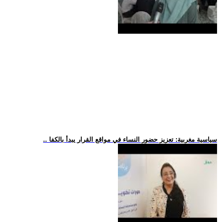
.. سياسية مغربية: تعزيز حضور النساء في مواقع القرار يبدأ بالكفا