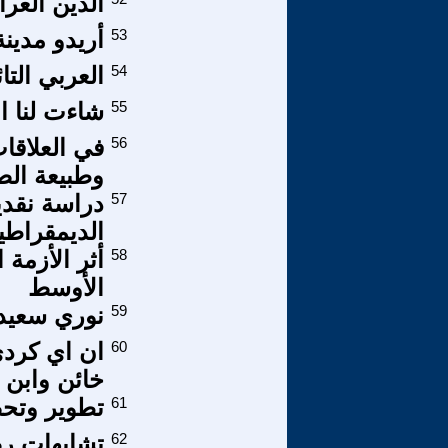
الدين العرا
53
أريدو مدينة 
54
العربي التا
55
شاءت لنا ال
56
في العلاقا
وطبيعة الص
57
دراسة نقدي
الديمقراطية
58
أثر الأزمة
الأوسط
59
نوري سعيد
60
ان اي كردي
خائن وابن 
61
تطوير وتحص
62
تشابهات ر