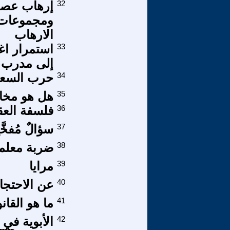
32
إرهاب عصاب
ومجموعات ت
الارهاب
33
استمرار اغ
إلى مدرب ك
34
حرب السعو
35
هل هو مخاض
36
فلسفة العق
37
سؤالٌ مُفخ
38
ضربة معلم 
39
مرايا
40
عن الاحتجاج
41
ما هو القان
42