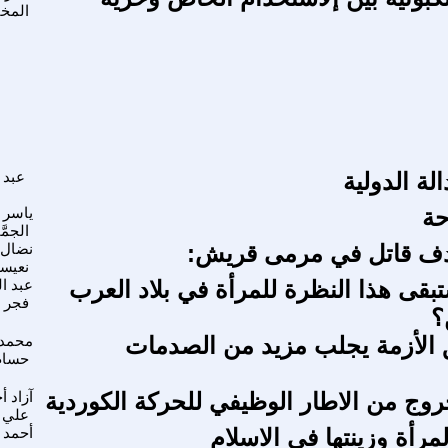
المخت
الة الدولية
عبد 
حة
ياسر 
الجمَّ
ف قاتل في مرمى قريش:
نضال
نعيس
بقى هذا النظرة للمرأة في بلاد العرب
عبد ا
فجر 
؟
الأزمة يجلب مزيد من الصدمات
محمد
حسام
وج من الاطار الوظيفي للحركة الكوردية
آزاد أ
علي
رأة وزينتها فى الاسلام
أحمد