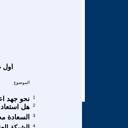
اول ص
الموضوع
1
نحو جهد اع
2
هل استعاد ث
3
السعادة م
4
الشبكة الع