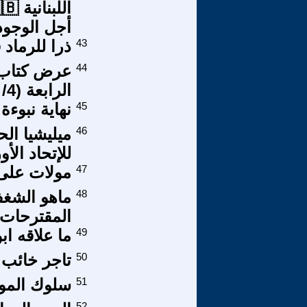
أجل الوجود
43
ذرا للرماد 
44
عرض كتاب ت
الرابعة (4/ 4)
45
نهاية نبوء
46
ميليشيا ال
للإتحاد الأو
47
مولات على 
48
ماهو الشغف
المقترحات
49
ما علاقه ابوا ج
50
تاجر خائب وب
51
سلوك المواطنة التنظ
52