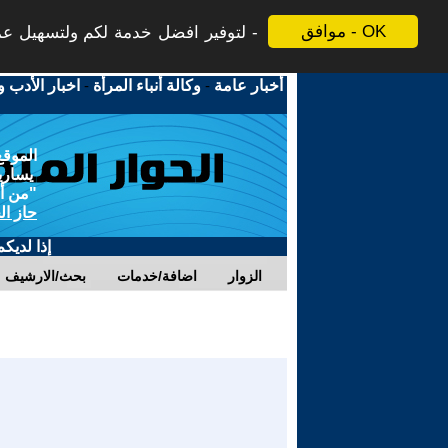
موافق - OK
لتوفير افضل خدمة لكم ولتسهيل عملي
أخبار عامة
-
وكالة أنباء المرأة
-
اخبار الأدب و
الموقع
يسارية
"من أج
حاز ال
إذا لديك
الزوار
اضافة/خدمات
بحث/الارشيف