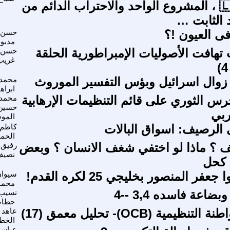
اللبنانية 🇱🇧 ، المشروع الواحد والاحتراب الدائم من
 الثابت …
فى العيون !؟
حسن
مدبو
هافت الأصوليات الإمبراطورية الحلقة
حسن 
غريب
ة زوال اسرائيل وبؤس التفسير الموروث
محمد 
ابراه
حرس الثوري على قائم التنظيمات الإرهابية
محمد
حسين
ربي
المو
الرصيف: اسواق البالات
كاظم 
الحم
 ؟ ماذا لو اختفي شغف الانسان ؟ وبعض
رفيق 
نصيف
 كحل
عفر المنصور بخليجي 25 لكره القدم!
سيوان
محمد
ضاعة فاسده 3,4 --4
نسيب 
حطا
يمية (OCB)- تحليل معمق (17)
عاهد 
الخط
عباس