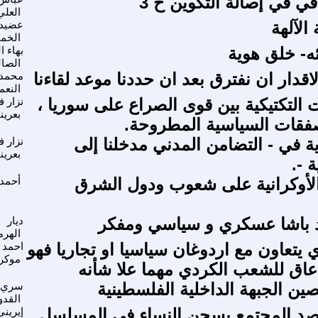
قي في إصالة التكوين ح 3
العلي
الآلهة
عضيد 
الخم
ئه- خلق هوية
بهاء ا
الصا
اقدار ان نفترق بعد ان حددنا موعد لقاءنا
محمد
النعم
ت التكتيكية بين قوى الصراع على سوريا ،
نزار ف
بعرين
فقات السياسية المطروحة.
ة في - التضامن المدني مدخلنا إلى
نزار ف
بعرين
 -.
 الأوكرانية على شعوب ودول الشرق
أحمد
 باشا عسكري و سياسي ومفكر
ديار
الهر
 يتعاون مع اردوغان سياسيا او تجاريا فهو
احمد
موكري
عاق للشعب الكردي مهما علا شأنه
ين الجبهة الداخلية الفلسطينية
سري
القدو
صد المجتمع بسجن النساء في المسلسل
إيرينى