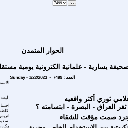
الحوار المتمدن
حيفة يسارية - علمانية الكترونية يومية مستقل
Sunday - 1/22/2023 - العدد : 7499
الاسم
لامي ثوري أكثر واقعيه
ليث ا
غر العراق - البصرة - ابتسامته ؟
احسان
كاظم
جرد صمت مؤقت للشقاء
اتريس
سعيد
نكبوتية بين إلاستخدام الخاص وحرية
مكارم