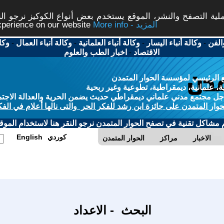
ة التصفح والنشر، الموقع يستخدم بعض أنواع الكوكيز نرجو النق
More info - المزيد
experience on our website
الفن
-
وكالة أنباء اليسار
-
وكالة أنباء العلمانية
-
وكالة أنباء العمال
-
وكا
الاقتصاد
-
اخبار الطب والعلوم
 الرئيسي لمؤسسة الحوار المتمدن
، علمانية، ديمقراطية، تطوعية وغير ربحية
ل مجتمع مدني علماني ديمقراطي حديث يضمن الحرية والعدالة الاجتم
حوار المتمدن على جائزة ابن رشد للفكر الحر والتى نالها أعلام في الفك
م مشاكل تقنية في تصفح الحوار المتمدن نرجو النقر هنا لاستخدام الموقع
كوردي
English
الاخبار
مراكز
الحوار المتمدن
البحث - الاعداد