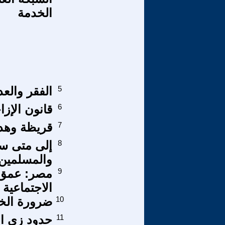
الخدمة
5
الفقر والعد
6
قانون الإزا
7
قريظة وهد
8
إلى متى ست
والمسلمين
9
مصر: عمق 
الاجتماعية
10
ضرورة الخر
11
حدود زى الم