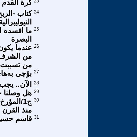
23
كرة القدم 
24
كتاب -الرب
النيوليبرال
25
ما افسده ا
البصرة
26
عندما يكون
من الشرف 
من تسببت ف
27
بۆچی بەهاى
28
الآن.. يجب
29
هل وصلنا ح
30
ج1/المؤر
منذ القرن ا
31
قاسم حسين 