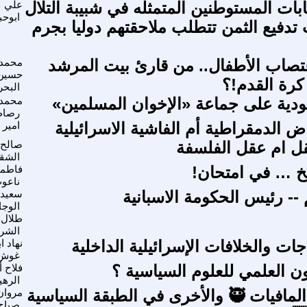
ات المستوطنين المتمثله في شبيبة التلال
علي
ابوحب
دفيع الثمن تتطلب ملاحقتهم دوليا بجرم
تصاب الأطفال.. من قارئ بيت المرشد
محمد
حسين 
رة القدم!؟
البحر
دية على جماعة «الإخوان المسلمين»
محمد 
رصا
 الدمقراطية أم الفاشية الاسرائيلية
امير
ل ام عقل الفلسفة
صالح
الشق
َّخ … في امتحان!
فاطمة
ناعو
-- رئيس الحكومة الاسبانية
سعيد
الوجا
طلال
الشر
ات والخلافات الإسرائيلية الداخلية
نهاد اب
غوش
ون العلمي للعلوم السياسية ؟
فلاح أ
الره
الأبوية في المافيات 🥷 والأخرى في الطبقة السياسية
مروان
صباح