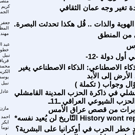
منصو
ة تغير وجه عمان الثقافي
كريم 
الجم
لهوية والذات .. قُل هكذا تحدثت البصرة.
جعفر
المظ
 من المنطق
مهند 
ُوس
عبد ال
خطور
 أول دولة -12-
نبيل
قريا
كاء الاصطناعي: الذكاء الاصطناعي يغير
محمد 
الكريم
الأرض إلى الأبد
يوس
ل وجواب ( تكملة )
نبيل 
مشلي في ذاكرة الحزب المدينة القامشلي
عادل 
حزب الشيوعي العراقي ـ11ـ
ابرات من قصص عراق الأمس
مازن 
History التّاريخ لن يُعيد نفسه*
احمد 
ابكر
خطر الحرب في أوكرانيا على البشرية؟
توما 