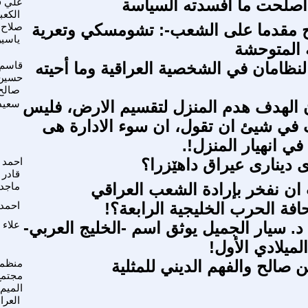
أصلحت ما افسدته السياسة
علي 
الكعب
ح مقدما على الشعب-: تشومسكي وتعرية
صلاح 
ياسي
ية المتوحشة
لنظامان في الشخصية العراقية وما أحيته
قاسم
حسين
صالح
 الهدف هدم المنزل لتقسيم الارض، فليس
سعيد 
في شيئ ان تقول، ان سوء الادارة هى
ي انهيار المنزل!.
 دینارى عیراق داهێزرا؟
احمد 
قادر
 ان نفخر بإرادة الشعب العراقي
ماجد 
افة الحرب الخليجية الرابعة؟!
احمد
خ د. سيار الجميل يوثق اسم -الخليج العربي-
علاء 
لميلادي الأول!
صالح والفهم الديني للمثلية
منظم
مجتمع
الميم
العرا