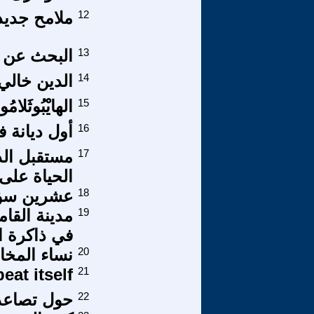
12
ملامح جديد
13
البحث عن ا
14
الدين خالي
15
الهايْبُوثَلام
16
أول ديانة في
17
مستقبل الذ
الحياة على 
18
عشرين سؤا
19
مدينة القا
في ذاكرة ال
20
نساء المخ
21
 wont repeat itself
22
حول تصاعد 