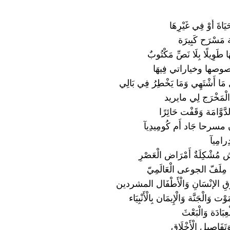
يَاةَ أَوْ فِي غَيْرِهَا
مَسْرَح كَبِيرَة
ا طَوِيلًا بِلَا نَصِّ مَكْتُوبٌ
 نصوصها وخياراتي فِيهَا
َا أَشْتَهِي وَمَا يَخْطِرُ فِي بَالِي
الْمَخْرَج لِي مايريد
َّوَّامَة وَقَفْت حَائِرًا
 مسرحا جَاد أَم كُومِيدِيآ
ِرامِيآ
شْكِلَةٌ أَمْرَاض الْعَصْرِ
أَم مِلَفّ الجوعى الْعَالَمِيّ
 الإنْسَانِ وَالْأَطْفَال المشردين
َوْت وَالْجَنَّة وَالْإِيمَان بِالْأَنْبِيَاء
عِبَادَة وَالْبَعْثَ
تَفَاصِيل الْأَخْلَاق