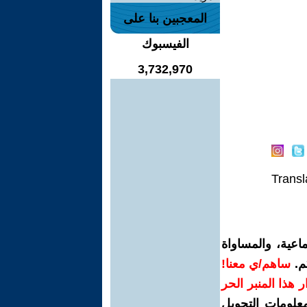
المعجبين بنا على
الفيسبوك
3,732,970
Transl
اعية، والمساواة
م.
ساهم/ي معنا!
رار هذا المنبر الحر
معلومات التحويل