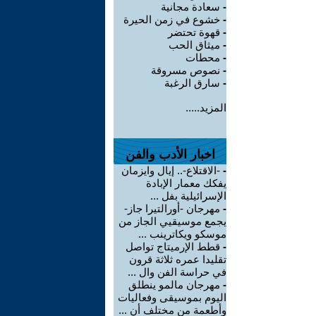
-
سعادة مجانية
-
خشوع في زمن الحيرة
-
قهوة تحتضر
-
ميثاق الحب
-
محطات
-
نصوص مسروقة
-
سارق الرغبة
المزيد.....
اخبار الأدب والفن
-
-الاقتلاع-.. إيال وايزمان
يفكك معمار الإبادة
الإسرائيلية بفل ...
-
مهرجان -أورالتيرا جاز-
يجمع موسيقيي الجاز من
موسكو ويكاترينب ...
-
قطط الإرميتاج تواصل
تقليدا عمره ثلاثة قرون
في حراسة الفن وال ...
-
مهرجان مالمو ينطلق
اليوم بموسيقى وفعاليات
وأطعمة من مختلف أن ...