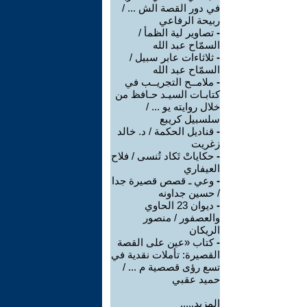
في دور القصة الش ... /
ربيحة الرفاعي
-
تصاوير لية الظمأ /
السمّاح عبد الله
-
ثلاثاءات عابر سبيل /
السمّاح عبد الله
-
ملامــح التجريــب في
كتابـات السيـد حـافظ من
خلال روايته يو ... /
سلسبيل كريبع
-
قناديل الحكمة / د. خالد
زغريت
-
حكاياتْ تَكاد تُنسى / فلاح
العيفاري
-
وعي ـ قصص قصيرة جدا
/ حسين جداونه
-
ديوان 23 الحاوي
والعصفور / منصور
الريكان
-
كتاب «عين على القصة
القصيرة: تأملات نقدية في
تسع رؤى قصصية م ... /
حميد عقبي
المزيد.....