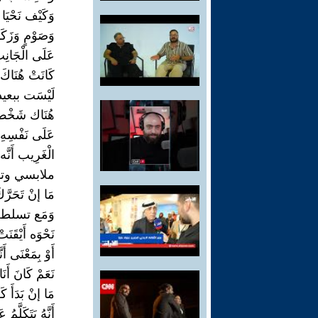
وَكَيْف نَحْيَا
وَصَوْمٍ وَزَكَ
عَلَى الْجَانِبِ
كَانَتْ هُنَاكَ
لَيْسَت ببعيد
هُنَاك شَخْصٌ
عَلَى نَفْسِهِ 
الْغَرِيب أَنَّ
ملابسي وتقري
مَا إنْ تَحَرَّكَ
وَمَع تسلطت 
نَحْوَه أَيْقَنَتْ
أَوْ بِمَعْنَى أَنّ
نَعَمْ كَانَ أَن
مَا إنْ بَدَأَ كَل
أَنَّهُ يَتَكَلَّ