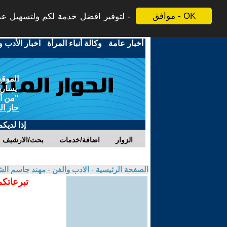
موافق - OK
لتوفير افضل خدمة لكم ولتسهيل عملي
أخبار عامة
-
وكالة أنباء المرأة
-
اخبار الأدب و
الموقع
يسارية
"من أج
حاز ال
إذا لديك
الزوار
اضافة/خدمات
بحث/الارشيف
الصفحة الرئيسية
-
الادب والفن
-
مهند جاسم الش
تبرعاتكم