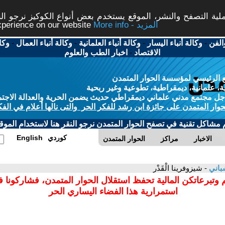
ة التصفح والنشر، الموقع يستخدم بعض أنواع الكوكيز نرجو النق
More info - المزيد
experience on our website
الفن
-
وكالة أنباء اليسار
-
وكالة أنباء العلمانية
-
وكالة أنباء العمال
-
وكا
الاقتصاد
-
اخبار الطب والعلوم
 الرئيسي لمؤسسة الحوار المتمدن
، علمانية، ديمقراطية، تطوعية وغير ربحية
ل مجتمع مدني علماني ديمقراطي حديث يضمن الحرية والعدالة الاجتم
حوار المتمدن على جائزة ابن رشد للفكر الحر والتى نالها أعلام في الفك
م مشاكل تقنية في تصفح الحوار المتمدن نرجو النقر هنا لاستخدام الموقع
كوردي
English
الاخبار
مراكز
الحوار المتمدن
باني
- شيزوفرينا الْقَدْر
 وتبرعاتكن المالية تحفظ استقلال الحوار المتمدن، فشاركونا 
استمرارية هذا الفضاء اليساري الحر