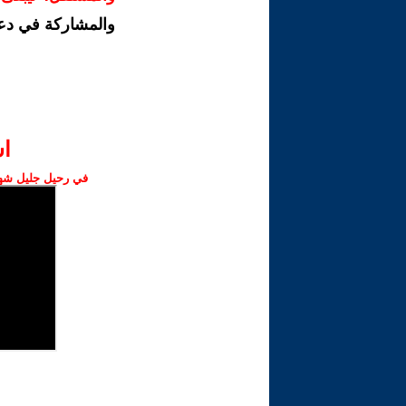
والمشاركة في دع
ا‫
في رحيل جليل شهبا