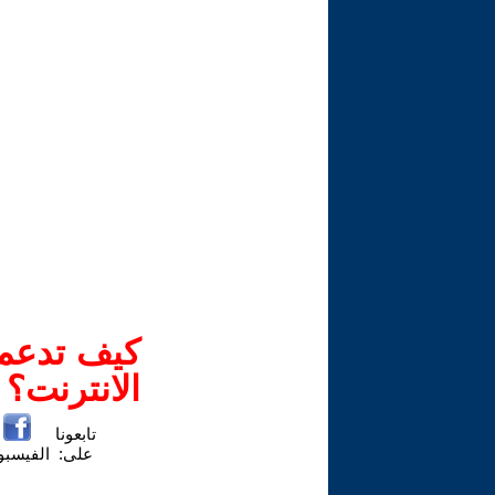
كيف تدعم-
الانترنت؟
تابعونا
على:
الفيسب