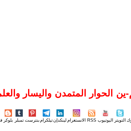
ين الحوار المتمدن واليسار والعلم
وك
التويتر
اليوتيوب
RSS
الانستغرام
لينكدإن
تيلكرام
بنترست
تمبلر
بلوكر
فل