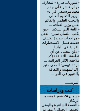
-
سوريا...عبارة -المعازف
حرام- تنشر على جدار
معهد موسيقي في دم ...
-
وزير التعليم العالي
والبحث العلمي والقائم
بعمل وزير الثقافة ...
-
اللغة التي تسكننا.. حين
يكتب اللسان سيرة العقل
-
مراجعات جديدة تكشف
حقيقة فشل الاستخبارات
الغربية في ألبانيا ...
-
«لن نتخلى عن أي
قطعة».. الثقافة تؤكد
ملاحقة الآثار العراقية ...
-
رائد فهمي: المدى منبر
رائد للمهنية والثقافة
والتنوير في العر ...
المزيد.....
كتب ودراسات
-
ديوان 24 شعر / منصور
الريكان
-
القصة الشاعرة والوعي
الجمعي الحداثي/ مقاربة