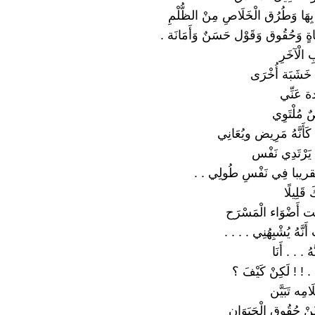
 بِهَا وَطُرُق الْخَلَاصِ مِنْ الظُّلْمِ
اةٍ وَحُقُوق وَقَوْل حَسَنٌ وَأَمَانَة .
 الْآخَرِ
 خَشَبَة أُخْرَى
ة عَنِّي
 مُلْتَوِي
كَأَنَّهُ مَرِيض ويُعَانِي
ه يَرْتَدِي نَفْس
با فِي نَفْسِ طُولِي . .
 قَلِيلًا
أَضْوَاء الْمَسْرَح
 أَنَّهُ يُشْبِهُنِي . . . .
َهُ . . . أَنَا
َا . ! ! لَكِنْ كَيْفَ ؟
َامِه تَبَيَّن
مُ عَنْ حُقُوقٍ الْحَيَوَان