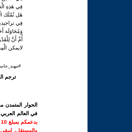
فِي هَذِهِ الْح
هَل نُمْلَك الْ
فِي تراجيدية 
وَمُحَاوَلَة أَح
أُمِّ أَنَّ لِلْق
لايمكن الْمِس
#مهند_جاسم
ترجم ال
الحوار المتمدن م
في العالم العربي
ب
والمستقل، ليبقى ص