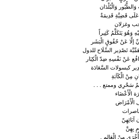
طُّيُور وَالْبُلْدَان
عَلَى قَضِيَّةِ قَدِيمَةٌ
اجب وغزلان
هِ وَهُوَ يَتَكَلَّمُ كَثِيراً
ِ إلَّا عَنْ حُقُوقٍ الْبَشَر
هَمِّيَّة تَصْدِير السِّلَاح للدول
دَافُع عَنْ نَفْسِهِ ضِدّ الْكِبَار
ِير كبسولات السَّعَادَة
نِ مِنْ الْكَآبَةِ
عَالِمٌ سَحْرِي وممتع . . .
ة الْأَعْضَاء
َى الْأَمْرَاض
قاصرات
 آبَائِهِنّ
مِ بِهِنَّ
ُخْرَى مِنْ الْعَالِمِ .