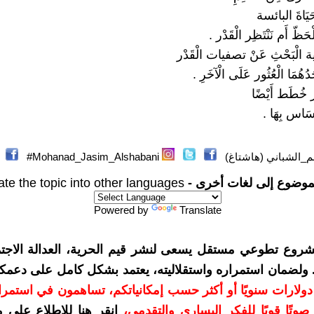
َيَاةَ البائسة
حَظّ أَم نَنْتَظِر الْقَدْر .
الْبَحْثِ عَنْ تصفيات الْقَدْر
َدُهُمَا الْعُثُور عَلَى الْآخَرِ .
َدْر خُطَط أَيْضًا
َاس بِهَا .
_الشباني (هاشتاغ)
Mohanad_Jasim_Alshabani#
موضوع إلى لغات أخرى -
ate the topic into other languages
Powered by
Translate
شروع تطوعي مستقل يسعى لنشر قيم الحرية، العدالة الاجتم
. ولضمان استمراره واستقلاليته، يعتمد بشكل كامل على دعمك
دعمكم بمبلغ 10 دولارات سنويًا أو أكثر حسب إمكانياتكم، تساهمون في استم
وتًا قويًا للفكر اليساري والتقدمي
،
انقر هنا للاطلاع على 