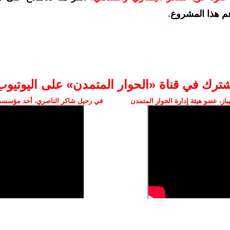
م هذا المشروع
.
شترك في قناة «الحوار المتمدن» على اليوتيوب
ز، عضو هيئة إدارة الحوار المتمدن
في رحيل شاكر الناصري، أحد مؤسسي 