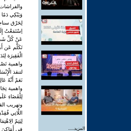
والفراشات وَال
وَيَبْكِي دَمًا 
لِحَرْق سن
اِسْتَمَعْتُ إِلَيْ
عَنْ كُلِّ شَيّ
تَكَلَّم عَن أَ
الْفَقِيرَة لِتَ
واهمية تَصْد
لتنقذ الْإِنْسَا
نَعَمْ أَنَّهُ 
واهمية تِجَارَ
لِلْقَضَاءِ عَل
وتهريب ال
اللَّاتِي فُقِدْن
لِيَتِمّ الِاهْتِمَا
المزيد.....
فِي أَمَاكِنَ أ