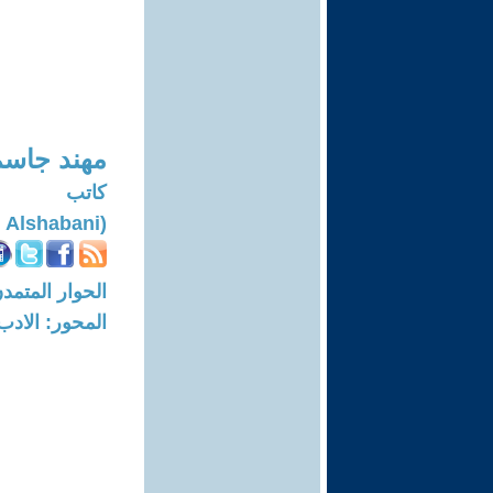
مهند جاسم
كاتب
(Mohanad Jasim Alshabani)
الحوار المتمدن-العدد: 7499 - 23
المحور: الادب