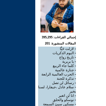
إجمالي القراءات: 395,295
المقالات المنشورة: 201
-
لازلت حَيًّا
-
البوم الذكريات
-
تاريخ زواج
-
يا بربرية
-
كلما جاء الربيع
-
جنازة عالمية
-
الحرب العالمية الرابعة
-
تذكرة للجنة
-
رسائل لن تصل
-
سلام عادل ،جيفارا، لسنا
بخير
-
انا لن اتغير
-
نوسكو والخلق
-
مسكين سيئ السمعة