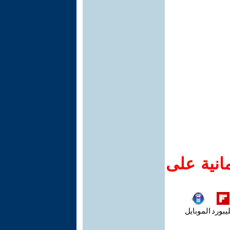
انية على
يبورد
الموبايل