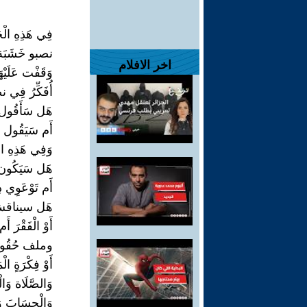
فِي هَذِهِ الْحَ
نصبو خَشَبَة 
اخر الافلام
وَقَفْت عَلَيْهَ
أُفَكِّرُ فِي
هَل سَأَقُول م
أَم سَيَقُول 
وَفِي هَذِهِ الد
هَل سَيَكُون
أَم تَوْعَوِي د
هَل سيناقش مُ
أَوْ الْفَقْرَ 
وملف حُقُوقِ
أَوْ فِكْرَةٍ الْم
وَالصَّلَاة وَالْ
وَالْحِسَابَ وَ