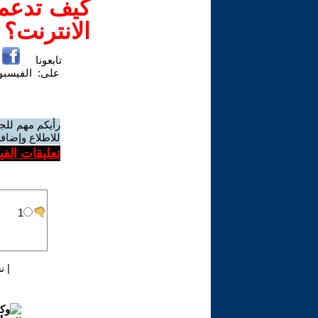
كيف تدعم-
الانترنت؟
تابعونا
على:
الفيسب
رأيكم مهم للج
للاطلاع وإضافة
تعليقات الف
|
ن