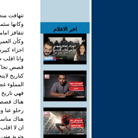
تتهافت منه
وكانها سئم
اخر الافلام
تتقافز امام
وكأن العم
اجزاء كبير
وانا اقلب
قصص تحاك
كتاريخ لايت
المملوء غص
فهي تاريخ
هناك قصص 
رحلو عنا و
هناك مناسب
ان لا اقلب
وتريد مني 