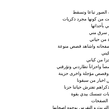
 الصور تباعا وتسقط
ت من كونها مجرد ذكريات
ي بأحداثها
ر سرق مني
ة من حياتي
 صفحاته واشاهد قصص منوعة
يني
جزا من كياني
صآ واحزانآ تطاردني وتؤرقني
 وقصص مؤجلة واخرى حزينة
اخبار من سبقونا
ذكراهم تفترش حياتنا حزنا
ات تتمسك بيدي بقوة
 الصفحات
التريث و التفرس بوجوه اصحابها