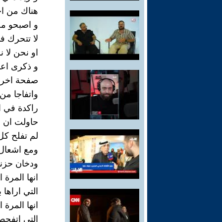
هناك من اخ
و اصبحو مج
لا تتحرك في
او نحن لا 
و ذكرى اعذ
صفحة اخرى 
واتفاجا من 
راكدة في ا
حاولت ان ا
لم تفلح كل
ومع اشعال
ودخان حزنه
انها المرة ا
التي اراها 
انها المرة ا
التي اتفحص