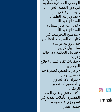
الجمعي الحداثي/ مقاربة
في دور القصة الش ... /
ربيحة الرفاعي
-
تصاوير لية الظمأ /
السمّاح عبد الله
-
ثلاثاءات عابر سبيل /
السمّاح عبد الله
-
ملامــح التجريــب في
كتابـات السيـد حـافظ من
خلال روايته يو ... /
سلسبيل كريبع
-
قناديل الحكمة / د. خالد
زغريت
-
حكاياتْ تَكاد تُنسى / فلاح
العيفاري
-
وعي ـ قصص قصيرة جدا
/ حسين جداونه
-
ديوان 23 الحاوي
والعصفور / منصور
الريكان
-
كتاب «عين على القصة
القصيرة: تأملات نقدية في
Transl
تسع رؤى قصصية م ... /
حميد عقبي