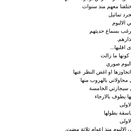
تلفنا معهم منذ سنوات
رد تماثيل
 الالبوم
نرغب بسماع حديثهم
ارهم.
اقلبها...
كونها ما زالت
لبوم صوري
تجاوزها او اغض النظر عنها
 محاولاتي بالهروب منها
 سيجارتي الخامسة
ا يطوف بالارجاء
لاولى
باسقة بطولها
لاولى
 الالبوم منذ اعوام ثلاثة مضت.