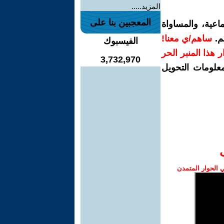
المزيد.....
المعجبين بنا على
اعية، والمساواة
م.
ساهم/ي معنا!
الفيسبوك
رار هذا المنبر الحر
3,732,970
معلومات التحويل
الحوار المتمدن