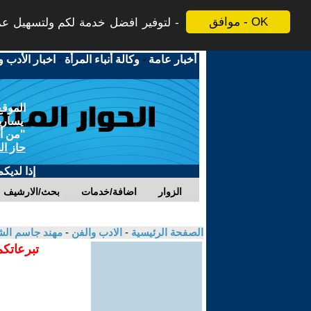
موافق - OK
لتوفير افضل خدمة لكم ولتسهيل عملي
أخبار عامة
-
وكالة أنباء المرأة
-
اخبار الأدب و
الموقع
يسارية
"من أج
حاز ال
إذا لديك
الزوار
اضافة/خدمات
بحث/الارشيف
الصفحة الرئيسية
-
الادب والفن
-
مهند جاسم الش
تبرعاتكم