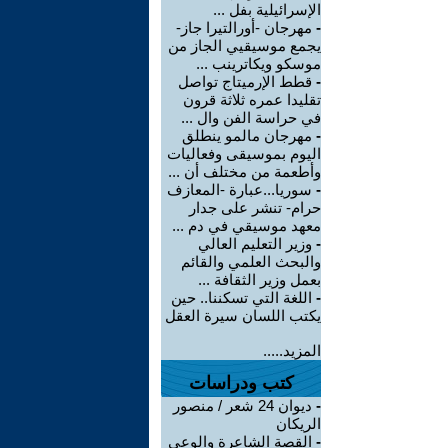
الإسرائيلية بفل ...
-
مهرجان -أورالتيرا جاز-
يجمع موسيقيي الجاز من
موسكو ويكاترينب ...
-
قطط الإرميتاج تواصل
تقليدا عمره ثلاثة قرون
في حراسة الفن وال ...
-
مهرجان مالمو ينطلق
اليوم بموسيقى وفعاليات
وأطعمة من مختلف أن ...
-
سوريا...عبارة -المعازف
حرام- تنشر على جدار
معهد موسيقي في دم ...
-
وزير التعليم العالي
والبحث العلمي والقائم
بعمل وزير الثقافة ...
-
اللغة التي تسكننا.. حين
يكتب اللسان سيرة العقل
المزيد.....
كتب ودراسات
-
ديوان 24 شعر / منصور
الريكان
-
القصة الشاعرة والوعي