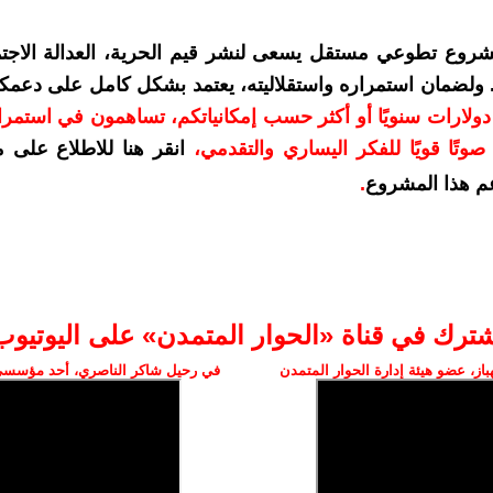
شروع تطوعي مستقل يسعى لنشر قيم الحرية، العدالة الاجتم
. ولضمان استمراره واستقلاليته، يعتمد بشكل كامل على دعمك
دعمكم بمبلغ 10 دولارات سنويًا أو أكثر حسب إمكانياتكم، تساهمون في استم
وتًا قويًا للفكر اليساري والتقدمي
،
انقر هنا للاطلاع على 
م هذا المشروع
.
شترك في قناة «الحوار المتمدن» على اليوتيوب
ز، عضو هيئة إدارة الحوار المتمدن
في رحيل شاكر الناصري، أحد مؤسسي 