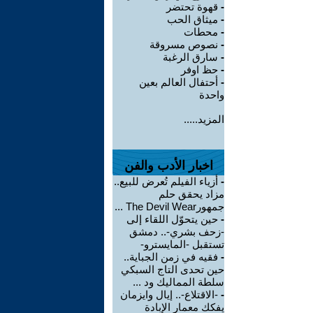
-
قهوة تحتضر
-
ميثاق الحب
-
محطات
-
نصوص مسروقة
-
سارق الرغبة
-
حظ اوفر
-
أحتفال العالم بعين
واحدة
المزيد.....
اخبار الأدب والفن
-
أزياء الفيلم تُعرض للبيع..
مزاد يحقق حلم
جمهورThe Devil Wear ...
-
حين يتحوّل اللقاء إلى
-زحف بشري-.. دمشق
تستقبل -المايسترو-
-
فقيه في زمن الجباية..
حين تحدى التاج السبكي
سلطة المماليك ود ...
-
-الاقتلاع-.. إيال وايزمان
يفكك معمار الإبادة