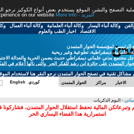
ة التصفح والنشر، الموقع يستخدم بعض أنواع الكوكيز نرجو النق
More info - المزيد
experience on our website
الفن
-
وكالة أنباء اليسار
-
وكالة أنباء العلمانية
-
وكالة أنباء العمال
-
وكا
الاقتصاد
-
اخبار الطب والعلوم
 الرئيسي لمؤسسة الحوار المتمدن
، علمانية، ديمقراطية، تطوعية وغير ربحية
ل مجتمع مدني علماني ديمقراطي حديث يضمن الحرية والعدالة الاجتم
حوار المتمدن على جائزة ابن رشد للفكر الحر والتى نالها أعلام في الفك
م مشاكل تقنية في تصفح الحوار المتمدن نرجو النقر هنا لاستخدام الموقع
كوردي
English
الاخبار
مراكز
الحوار المتمدن
باني
- البوم الذكريات
 وتبرعاتكن المالية تحفظ استقلال الحوار المتمدن، فشاركونا 
استمرارية هذا الفضاء اليساري الحر