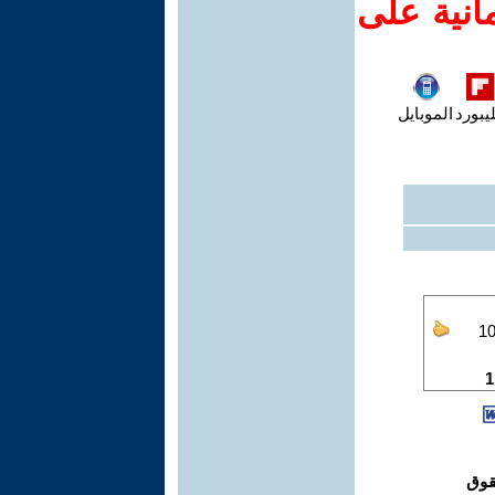
انية على
يبورد
الموبايل