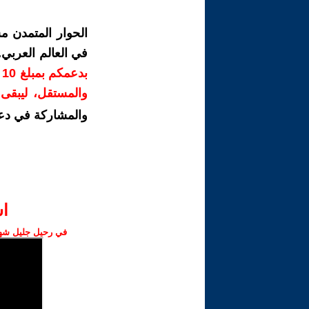
الحوار المتمدن م
في العالم العربي
ب
والمستقل، ليبقى ص
والمشاركة في دع
ا‫
في رحيل جليل شهبا