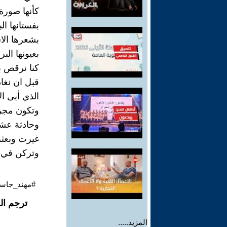
كأنها صورة
بفستانها ال
بشعرها الا
بعيونها الب
كنا نرقص بي
قبل ان نغا
الذي أبى ال
وتكون مجر
وحادثة عش
غيرت وبعثر
وتركن في ا
#مهند_جاسم
ترجم ال
المزيد.....