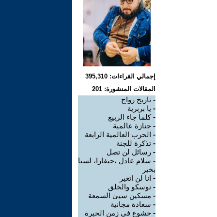
إجمالي القراءات: 395,310
المقالات المنشورة: 201
-
تاريخ زواج
-
يا بربرية
-
كلما جاء الربيع
-
جنازة عالمية
-
الحرب العالمية الرابعة
-
تذكرة للجنة
-
رسائل لن تصل
-
سلام عادل ،جيفارا، لسنا
بخير
-
انا لن اتغير
-
نوسكو والخلق
-
مسكين سيئ السمعة
-
سعادة مجانية
-
خشوع في زمن الحيرة