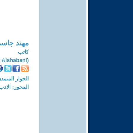
مهند جاسم
كاتب
(Mohanad Jasim Alshabani)
الحوار المتمدن-العدد: 7498 - 23
المحور: الادب