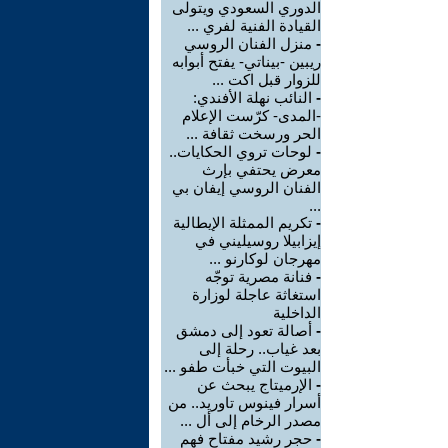
الدوري السعودي ويتولى
القيادة الفنية لفري ...
-
منزل الفنان الروسي
ريبين -بيناتي- يفتح أبوابه
للزوار قبل اكت ...
-
النائب نهلة الأفندي:
-المدى- كرّست الإعلام
الحر ورسخت ثقافة ...
-
لوحات تروي الحكايات..
معرض يحتفي بإرث
الفنان الروسي إيفان بي
...
-
تكريم الممثلة الإيطالية
إيزابيلا روسيليني في
مهرجان لوكارنو ...
-
فنانة مصرية توجّه
استغاثة عاجلة لوزارة
الداخلية
-
أصالة تعود إلى دمشق
بعد غياب.. رحلة إلى
البيوت التي خبأت طفو ...
-
الإرميتاج يبحث عن
أسرار فينوس تاوريد.. من
مصدر الرخام إلى أل ...
-
حجر رشيد مفتاح فهم