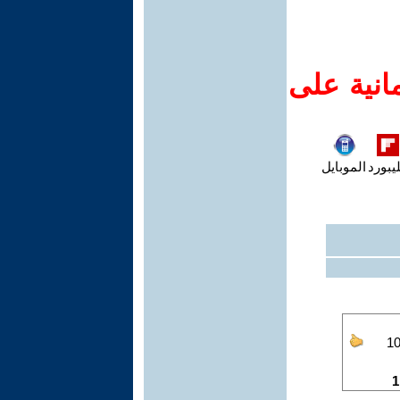
انية على
يبورد
الموبايل