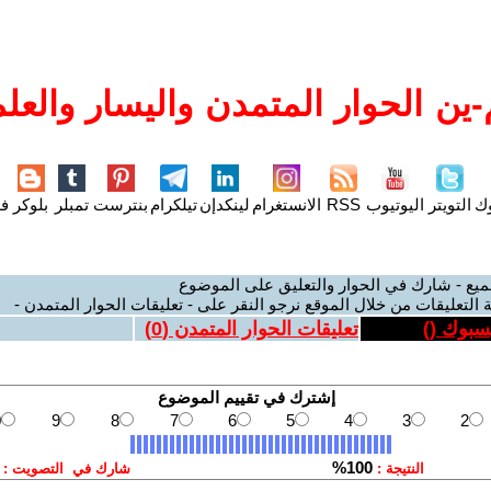
ين الحوار المتمدن واليسار والعلم
وك
التويتر
اليوتيوب
RSS
الانستغرام
لينكدإن
تيلكرام
بنترست
تمبلر
بلوكر
فل
ميع - شارك في الحوار والتعليق على الموضوع
 التعليقات من خلال الموقع نرجو النقر على - تعليقات الحوار المتمدن -
يسبوك (
)
تعليقات الحوار المتمدن (
0
)