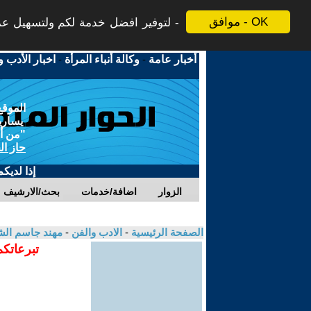
موافق - OK
لتوفير افضل خدمة لكم ولتسهيل عملي
أخبار عامة
-
وكالة أنباء المرأة
-
اخبار الأدب و
الموقع
يسارية
"من أج
حاز ال
إذا لديك
الزوار
اضافة/خدمات
بحث/الارشيف
الصفحة الرئيسية
-
الادب والفن
-
مهند جاسم الش
تبرعاتكم