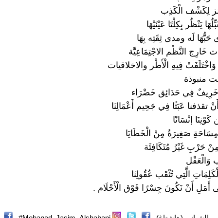
َز لِكَشْف الْكَذِب
ِلُهَا يَنْظُر بِكِلْتَا عَيْنَيْهَا
 حَبُّهَا لَه ومدى ثِقَتِه بِهَا
ت خَارِج النَّظْم الاجْتِمَاعِيَّة
اخْتَلَفَتْ فِيهِ الْأَطْر والاخلاقيات
بَحْت منبوذة
ٍ خَرِيفٌ فِي حَدَائِق خَضْرَاء
ُ أَنْ تقذفنا عَبَثًا فِي جَحِيم أَعْمَالِنَا
كَوْنِنَا إنْسَانًا
سَاحَةِ صَغِيرَةٌ مِنْ الْخَطَايَا
نْ حَرْبِ غَيْرُ مُتَكَافِئَة
 وَالْعَقْل
لِمَاتِ الَّتِي تُثْقَب عُقُولِنَا
أَمَلِ أَنْ نَكُونَ جِسْرًا فَوْق الْأَحْلَام .
_الشباني (هاشتاغ)
Mohanad_Jasim_Alshabani#