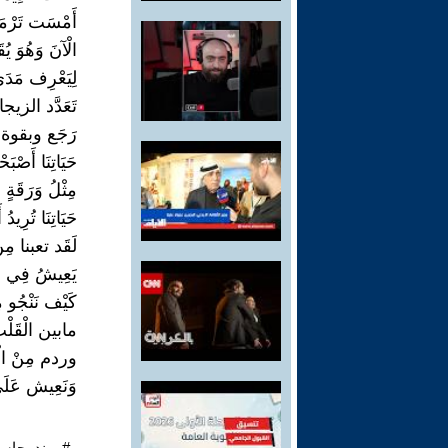
أَمْسَت تَرْم
الْآنَ وَهُوَ يُقَبّ
لِيَعْرِف مَدَى
تَعَدَّد الزيجا
رَجَع وبقوة وَ
حَيَاتِنَا أَصْ
مِثْلُ وَرَقَة
حَيَاتِنَا تُرِيد
لَقَد تعبنا مِن 
يَعِيشُ فِي مِ
كَيْف نَنْجُو مِ
مابين الْقَلْب
وردم مِنْ الْكَ
وَنَعِيش عَلَى 
#مهند_جاسم