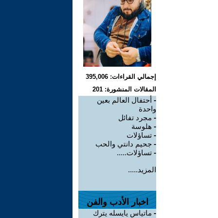
إجمالي القراءات: 395,006
المقالات المنشورة: 201
-
أحتفال العالم بعين
واحدة
-
مجرد تفائل
-
هلوسة
-
تساؤلات
-
جحيم دانتي والحب
-
تساؤلات.....
المزيد.....
اخبار الأدب والفن
-
ماتياس يايسله يترك