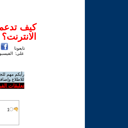
كيف تدعم-
الانترنت؟
تابعونا
على:
الفيسب
رأيكم مهم للج
للاطلاع وإضافة
تعليقات الف