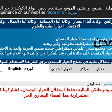
ة التصفح والنشر، الموقع يستخدم بعض أنواع الكوكيز نرجو النق
More info - المزيد
experience on our website
الفن
-
وكالة أنباء اليسار
-
وكالة أنباء العلمانية
-
وكالة أنباء العمال
-
وكا
الاقتصاد
-
اخبار الطب والعلوم
 الرئيسي لمؤسسة الحوار المتمدن
، علمانية، ديمقراطية، تطوعية وغير ربحية
ل مجتمع مدني علماني ديمقراطي حديث يضمن الحرية والعدالة الاجتم
حوار المتمدن على جائزة ابن رشد للفكر الحر والتى نالها أعلام في الفك
م مشاكل تقنية في تصفح الحوار المتمدن نرجو النقر هنا لاستخدام الموقع
كوردي
English
الاخبار
مراكز
الحوار المتمدن
باني
- حظ اوفر
 وتبرعاتكن المالية تحفظ استقلال الحوار المتمدن، فشاركونا 
استمرارية هذا الفضاء اليساري الحر