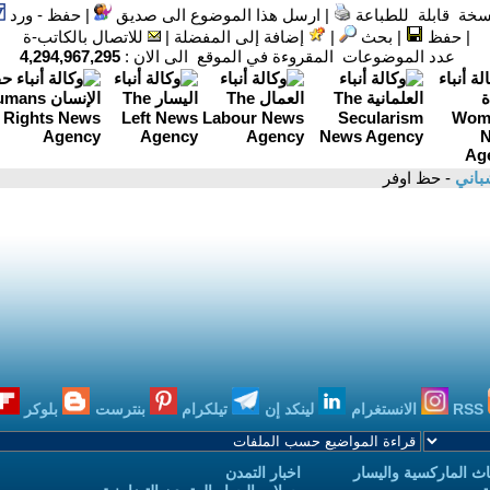
سخة قابلة للطباعة
|
ارسل هذا الموضوع الى صديق
|
حفظ - ورد
|
حفظ
|
بحث
|
إضافة إلى المفضلة
|
للاتصال بالكاتب-ة
عدد الموضوعات المقروءة في الموقع الى الان :
4,294,967,295
باني
- حظ اوفر
RSS
الانستغرام
لينكد إن
تيلكرام
بنترست
بلوكر
ث الماركسية واليسار
اخبار التمدن