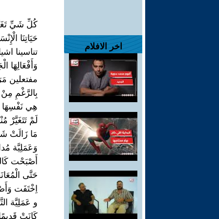
كُلِّ شَيِّ تَغَي
حَيَاتِنَا الْإِنْسَا
اخر الافلام
تناسينا اشيائ
وَأَفْعَالِهَا الْ
مفتعلين مَرَ
بِالرَّغْمِ مِنْ أ
هِي نَفْسِهَا
لَمْ تَتَغَيَّرْ 
مَا زَالَتْ شَهْو
وَعَمَلِيَّة مُدا
أَصْبَحْت كَاللّ
حَتَّى الْمُعَانَ
اِخْتَفَت وَأَصْ
و عَمَلِيَّة الت
كَانَتْ قَدِيمًا