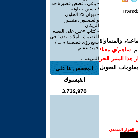
-
وعي ـ قصص قصيرة جدا
/ حسين جداونه
Transl
-
ديوان 23 الحاوي
والعصفور / منصور
الريكان
-
كتاب «عين على القصة
القصيرة: تأملات نقدية في
اعية، والمساواة
تسع رؤى قصصية م ... /
حميد عقبي
م.
ساهم/ي معنا!
رار هذا المنبر الحر
المزيد.....
معلومات التحويل
المعجبين بنا على
الفيسبوك
3,732,970
الحوار المتمدن