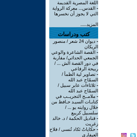
اللغة المصرية القديمة
-
القدس... معركة الرواية
التي لا يجوز أن نخسرها
المزيد.....
كتب ودراسات
-
ديوان 24 شعر / منصور
الريكان
-
القصة الشاعرة والوعي
الجمعي الحداثي/ مقاربة
في دور القصة الش ... /
ربيحة الرفاعي
-
تصاوير لية الظمأ /
السمّاح عبد الله
-
ثلاثاءات عابر سبيل /
السمّاح عبد الله
-
ملامــح التجريــب في
كتابـات السيـد حـافظ من
خلال روايته يو ... /
سلسبيل كريبع
-
قناديل الحكمة / د. خالد
زغريت
-
حكاياتْ تَكاد تُنسى / فلاح
العيفاري