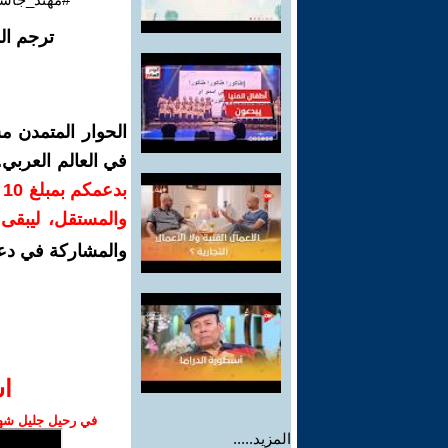
ترجم ال
الحوار المتمدن م
في العالم العربي
ب
والمستقل، ليبقى ص
والمشاركة في دع
ا‫
في رحيل جليل شهبا
المزيد.....