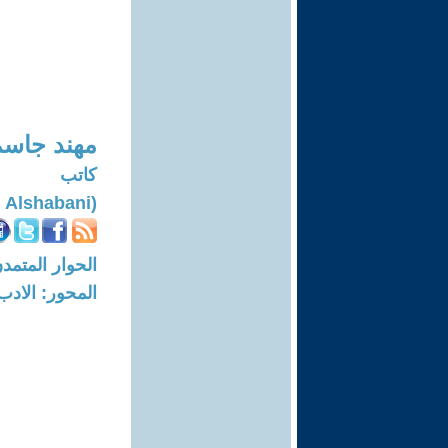
مهند جاسم
كاتب
(Mohanad Jasim Alshabani)
الحوار المتمدن-العدد: 7489 - 23
المحور: الادب